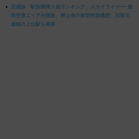
京成線「駅別乗降人員ランキング」スカイライナー･成
田空港エリアが躍進、押上発の新型特急構想、旧新京
成線の上位駅も発表