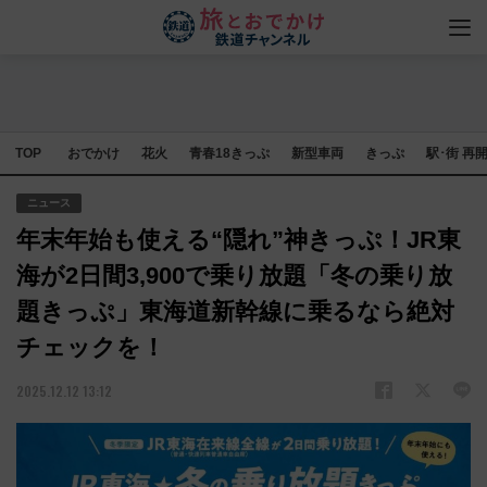
TOP
おでかけ
花火
青春18きっぷ
新型車両
きっぷ
駅･街 再
ニュース
年末年始も使える“隠れ”神きっぷ！JR東
海が2日間3,900で乗り放題「冬の乗り放
題きっぷ」東海道新幹線に乗るなら絶対
チェックを！
2025.12.12 13:12