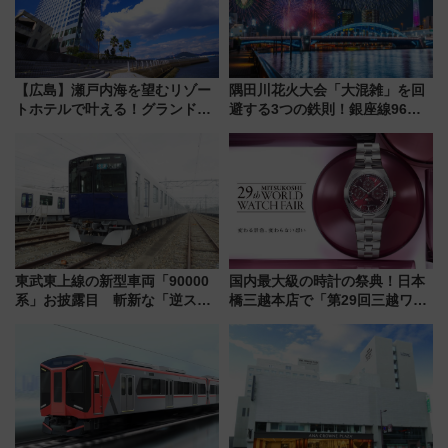
【広島】瀬戸内海を望むリゾー
隅田川花火大会「大混雑」を回
トホテルで叶える！グランドプ
避する3つの鉄則！銀座線96本
リンスホテル広島のフォトウエ
増発･浅草線臨時ダイヤ･スカイ
ディング＆カジュアルパーティ
ツリー駅の規制まとめ 7/25開催
ープラン
（2026年）
東武東上線の新型車両「90000
国内最大級の時計の祭典！日本
系」お披露目 斬新な「逆スラ
橋三越本店で「第29回三越ワー
ント式」の先頭形状と明るく開
ルドウォッチフェア」開幕
放的な車内空間に注目、デビュ
【2026年8月5日～25日】
ーは9月