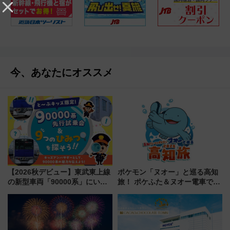
今、あなたにオススメ
【2026秋デビュー】東武東上線
ポケモン「ヌオー」と巡る高知
の新型車両「90000系」にいち
旅！ ポケふた＆ヌオー電車で楽
早く乗れる！ 8/11開催の小学生
しむ鉄道スタンプラリーで土佐
向け先行試乗会でキッズアンバ
路の絶景と絶品グルメを満喫！
サダーになろう
（7月18日スタート）