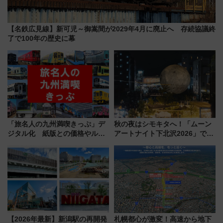
【名鉄広見線】新可児～御嵩間が2029年4月に廃止へ 存続協議終
了で100年の歴史に幕
「旅名人の九州満喫きっぷ」デ
秋の夜はシモキタへ！「ムーン
ジタル化 紙版との価格やルー
アートナイト下北沢2026」でイ
ルの違いを解説
マーシブシアターやアート巡り
を満喫しよう
【2026年最新】新潟駅の再開発
札幌都心が激変！高速から地下