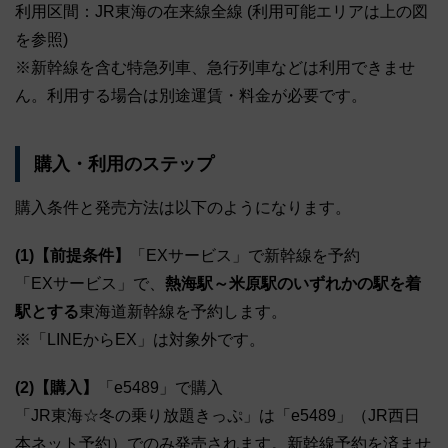
利用区間：JR東海の在来線全線 (利用可能エリアは上の図
を参照)
※新幹線を含む特急列車、急行列車などは利用できませ
ん。利用する場合は別途運賃・料金が必要です。
購入・利用のステップ
購入条件と発売方法は以下のようになります。
(1)【前提条件】
「EXサービス」で新幹線を予約
「EXサービス」で、
熱海駅～米原駅のいずれかの駅を着
駅とする
東海道新幹線を予約します。
※「LINEからEX」は対象外です。
(2)【購入】
「e5489」で購入
「JR東海☆冬の乗り放題きっぷ」は「e5489」（JR西日
本ネット予約）でのみ発売されます。新幹線予約を済ませ