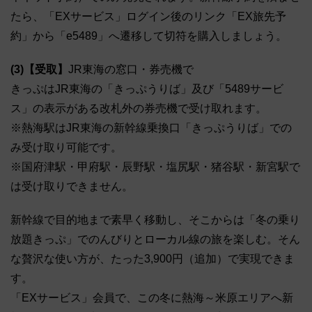
たら、「EXサービス」ログイン後のリンク「EX旅先予
約」から「e5489」へ遷移して切符を購入しましょう。
(3)【受取】
JR東海の窓口・券売機で
きっぷはJR東海の「きっぷうりば」及び「5489サービ
ス」の表示がある改札外の券売機で受け取れます。
※熱海駅はJR東海の新幹線乗換口「きっぷうりば」での
み受け取り可能です。
※国府津駅・甲府駅・辰野駅・塩尻駅・猪谷駅・新宮駅で
は受け取りできません。
新幹線で目的地まで素早く移動し、そこからは「冬の乗り
放題きっぷ」でのんびりとローカル線の旅を楽しむ。そん
な贅沢な使い方が、たった3,900円（追加）で実現できま
す。
「EXサービス」会員で、この冬に熱海～米原エリアへ新