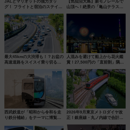
JALとマリオットの強力タッ
【気仙沼大島】新モノレールで
グ！ フライトと宿泊のステイタ
山頂へ！絶景の「亀山テラス
スマッチでFLY ON ポイントや
360°」が7月19日オープン、休
上級会員資格を効率よく獲得す
暇村のお得な日帰りプランも登
る方法を解説
場
最大45kmの大渋滞も！？お盆の
人混みを避けて船上から花火鑑
高速道路をスイスイ乗り切る快
賞！27,500円の「直前割」隅田
適ドライブ術
川花火クルーズはデパ地下グル
メも持ち込みOK
西武鉄道が「昭和から令和を走
2026年9月東京メトロダイヤ改
り鉄分補給」をテーマに博覧会
正！銀座線・丸ノ内線で合計
を実施！くすのきホールで8月
212本の大増発、混雑緩和に期
14日から 新車両「トキイロ」体
待