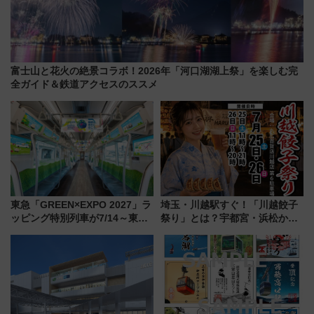
富士山と花火の絶景コラボ！2026年「河口湖湖上祭」を楽しむ完
全ガイド＆鉄道アクセスのススメ
東急「GREEN×EXPO 2027」ラ
埼玉・川越駅すぐ！「川越餃子
ッピング特別列車が7/14～東
祭り」とは？宇都宮・浜松から
横・田園都市・目黒線でデビュ
ご当地和牛まで全国の人気餃子
ー！ 注目の編成やデザインまと
を食べ比べ【7月25日・26日開
め
催】