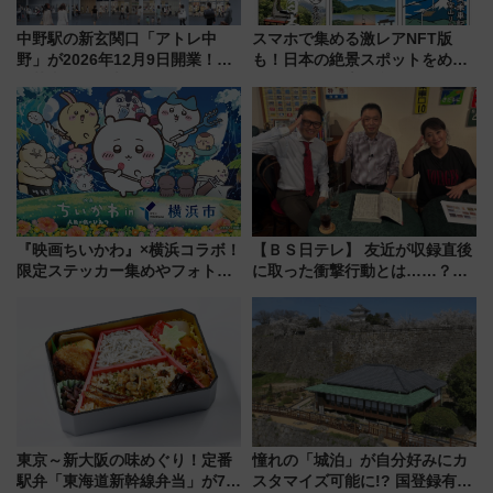
中野駅の新玄関口「アトレ中
スマホで集める激レアNFT版
野」が2026年12月9日開業！新
も！日本の絶景スポットをめぐ
改札直結で屋上BBQも楽しめる
って集める「索道印(さくどうい
注目スポット
ん)」企画がスタート
『映画ちいかわ』×横浜コラボ！
【ＢＳ日テレ】 友近が収録直後
限定ステッカー集めやフォトス
に取った衝撃行動とは……？
ポット、特別花火でみなとみら
『友近・礼二の妄想トレイン』
いを満喫しよう（花火鑑賞会応
で極上の夏祭り鉄道旅を放送
募は7/12まで！）
東京～新大阪の味めぐり！定番
憧れの「城泊」が自分好みにカ
駅弁「東海道新幹線弁当」が7月
スタマイズ可能に!? 国登録有形