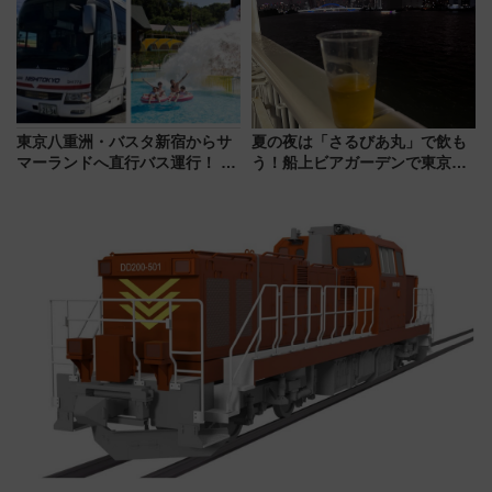
験ブースも アクセスや申込方法
を解説
東京八重洲・バスタ新宿からサ
夏の夜は「さるびあ丸」で飲も
マーランドへ直行バス運行！ お
う！船上ビアガーデンで東京湾
トクな1Dayパスで夏のプールと
の夜景を眺めながら軽く一
推し活を楽しもう！（2026年
杯……工場直送生ビールや島グ
8/1～31）
ルメが美味い