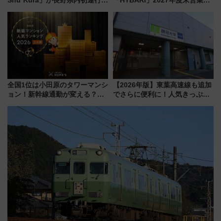
Shu*Kura」が長野県内初運行！
「HYBARI」2027年度末営業運
地酒と食を味わう信州プレDC特
転へ 鉄道・発電・まちづくり
別企画
で水素利活用が加速
全国1位は小田原のタワーマンシ
【2026年版】東葉高速線も追加
ョン！新幹線通勤が変える？
でさらに便利に！人気きっぷ
「住みたい街」の最新トレンド
「サンキューちばフリーパス」
【新築マンション人気ランキン
今年も発売 秋・早春に千葉県を
グ】
巡るなら使い勝手・コスパ抜群