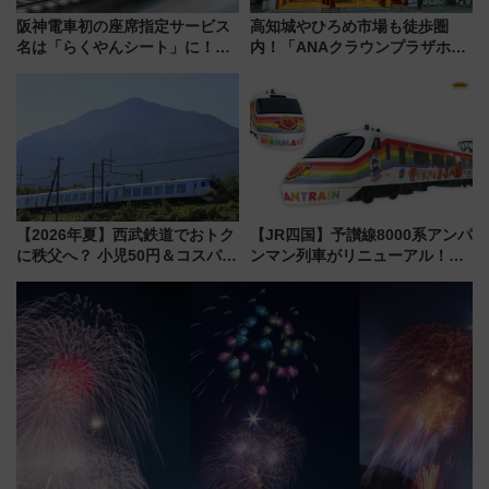
阪神電車初の座席指定サービス
高知城やひろめ市場も徒歩圏
名は「らくやんシート」に！新
内！「ANAクラウンプラザホテ
型3000系で大阪梅田～山陽姫路
ル高知」が8月開業
を快適移動
【2026年夏】西武鉄道でおトク
【JR四国】予讃線8000系アンパ
に秩父へ？ 小児50円＆コスパ最
ンマン列車がリニューアル！内
強きっぷで「安・近・短」な家
外装デザイン公開 デビューは
族旅行！ 深夜の正丸トンネル探
今年12月
検や特急ラビューも