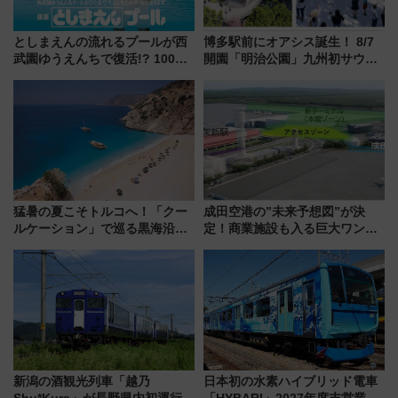
としまえんの流れるプールが西
博多駅前にオアシス誕生！ 8/7
武園ゆうえんちで復活!? 100周
開園「明治公園」九州初サウナ
年記念企画＆「春日のうん○スラ
TOTOPAや日本一のピザなど絶
イダー」に注目 2026年夏は所
品グルメ登場で駅前の過ごし方
沢へ遊びに行こう
はどう変わる？
猛暑の夏こそトルコへ！「クー
成田空港の”未来予想図”が決
ルケーション」で巡る黒海沿岸
定！商業施設も入る巨大ワンタ
やエーゲ海の避暑リゾート 関
ーミナル、京成の高架新駅整備
連検索数が前年比237％増、ナ
で新型特急が品川･羽田とを結
ショジオも認める『2026年に訪
ぶ！ JR空港駅は2面3線化！
れるべき世界の旅先』
新潟の酒観光列車「越乃
日本初の水素ハイブリッド電車