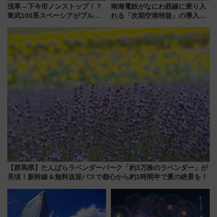
浅草→下今市ノンストップ！？
南海電鉄がなにわ筋線に乗り入
東武100系スペーシアがブルー
れる「次期空港特急」の導入を
リボン賞35周年記念で「デビュ
決定！ピニンファリーナによる
ー当時の停車駅」を再現 運転
日本初の鉄道デザイン
時刻や特急券の買い方を紹介
【群馬県】たんばらラベンダーパーク「約3万株のラベンダー」が
見頃！新幹線＆無料送迎バスで都心から約1時間半で夏の絶景を！