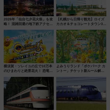
2026年「仙台七夕花火祭」を攻
【札幌から日帰り観光】ロイズ
略！ 混雑回避の地下鉄アクセス
カカオ＆チョコレートタウン3周
からまだ買える有料席情報、花
年！ 9月は入場料半額やチョコ
火前に楽しむ仙台観光ルートま
詰め放題を開催、ロイズタウン
で解説！
駅からのアクセスも
横須賀・ソレイユの丘で10万本
よみうりランド「ポケパーク カ
のひまわりと絶景花火！ 恐竜や
ントー」チケット新ルール解
ドッグプールなど三浦半島の日
説！購入制限の緩和と入場時の
帰りお出かけ最新情報（2026年
本人確認が11月スタート
7月17日～開催）