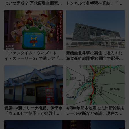
はいつ完成？ 万代広場全面完成
トンネルで札幌駅へ直結、「創
から「にいがた2キロ」・古町再
成川通都心アクセス道路」が7月
開発、バスタ新潟構想まで徹底
から本格着工、延長4.8km整備
解説！
事業の全貌
「ファンタイム・ウィズ・ト
新函館北斗駅の裏側に潜入！北
イ・ストーリー5」で激レア『ロ
海道新幹線開業10周年で駅長
ルカナ』カードをゲット！最新
室・地下通路など公開イベン
デコレーションも徹底解説
ト 参加方法や体験内容を紹介
愛媛OV新アリーナ構想、伊予市
令和8年熊本地震で九州新幹線も
「ウェルピア伊予」が急浮上！
レール破断など確認 現在の運
サイボウズ青野社長の参加表明
転見合わせ状況と交通網への影
で探る鉄道アクセスの未来
響