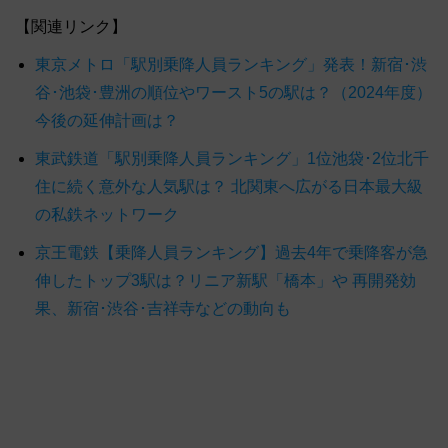
【関連リンク】
東京メトロ「駅別乗降人員ランキング」発表！新宿･渋
谷･池袋･豊洲の順位やワースト5の駅は？（2024年度）
今後の延伸計画は？
東武鉄道「駅別乗降人員ランキング」1位池袋･2位北千
住に続く意外な人気駅は？ 北関東へ広がる日本最大級
の私鉄ネットワーク
京王電鉄【乗降人員ランキング】過去4年で乗降客が急
伸したトップ3駅は？リニア新駅「橋本」や 再開発効
果、新宿･渋谷･吉祥寺などの動向も