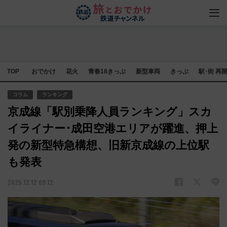
TOP
おでかけ
花火
青春18きっぷ
新型車両
きっぷ
駅･街 再
コラム
ランキング
京成線「駅別乗降人員ランキング」スカ
イライナー･成田空港エリアが躍進、押上
発の新型特急構想、旧新京成線の上位駅
も発表
2025.12.12 09:12