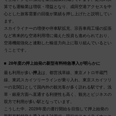
算でも運輸業は増収・増益となり、成田空港アクセスを中
心とした旅客需要の回復が業績を押し上げたと説明してい
ます。
スカイライナーの増便や停車駅拡充、宗吾車両工場の拡張
など将来的な空港利用増に備えた投資も進められており、
空港機能強化と連動した輸送力向上に取り組んでいるとい
うことです。
28年度の押上始発の新型有料特急導入が明らかに
最も利用が多い
押上
は、都営浅草線、東京メトロ半蔵門
線、東武スカイツリーラインが乗り入れ、東京スカイツリ
ーの玄関口として国内外の観光客が多く訪れる駅です。浅
草・銀座方面へ直通する利便性も高く、観光とビジネスの
双方で利用が多い駅となっています。
こうした中、2028年度の運行開始を目指して押上始発の