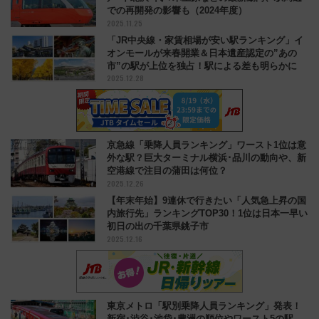
での再開発の影響も（2024年度）
2025.11.25
「JR中央線・家賃相場が安い駅ランキング」イ
オンモールが来春開業＆日本遺産認定の”あの
市”の駅が上位を独占！駅による差も明らかに
2025.12.28
京急線「乗降人員ランキング」ワースト1位は意
外な駅？巨大ターミナル横浜･品川の動向や、新
空港線で注目の蒲田は何位？
2025.12.26
【年末年始】9連休で行きたい「人気急上昇の国
内旅行先」ランキングTOP30！1位は日本一早い
初日の出の千葉県銚子市
2025.12.16
東京メトロ「駅別乗降人員ランキング」発表！
新宿･渋谷･池袋･豊洲の順位やワースト5の駅