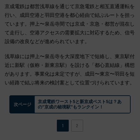
京成電鉄は都営浅草線を通じて京急電鉄と相互直通運転を
行い、成田空港と羽田空港を都心経由で結ぶルートを担っ
ています。押上〜泉岳寺間では京成・京急・都営が混在し
て走行し、空港アクセスの需要拡大に対応するため、信号
設備の改良などが進められています。
浅草線には押上〜泉岳寺を大深度地下で短絡し、東京駅付
近に新駅（仮称・新東京駅）を設ける「都心直結線」構想
があります。事業化は未定ですが、成田〜東京〜羽田を短
い経路で結ぶ将来の検討案として位置づけられています。
京成電鉄ワースト5と新京成ベスト5は？あ
次ページ
の”京成の秘境駅”もランクイン！
1
2