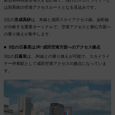
新型有料特急を導入する計画で、現行のスカイライナーと
は別系統の空港アクセスルートとなる見込みです。
2位の
京成高砂
は、本線と成田スカイアクセス線、金町線
が分岐する重要ターミナルで、空港アクセスと都心方面へ
の乗り換えが集中します。
3位の日暮里はJRｰ成田空港方面へのアクセス拠点
3位の
日暮里
は、JR線との乗り換えが可能で、スカイライ
ナー停車駅として成田空港アクセスの拠点になっていま
す。