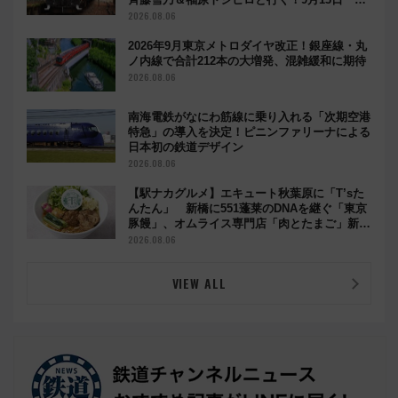
都の鉄道満喫ツアー」開催
2026.08.06
2026年9月東京メトロダイヤ改正！銀座線・丸
ノ内線で合計212本の大増発、混雑緩和に期待
2026.08.06
南海電鉄がなにわ筋線に乗り入れる「次期空港
特急」の導入を決定！ピニンファリーナによる
日本初の鉄道デザイン
2026.08.06
【駅ナカグルメ】エキュート秋葉原に「T’sた
んたん」 新橋に551蓬莱のDNAを継ぐ「東京
豚饅」、オムライス専門店「肉とたまご」新グ
ルメ続々登場！【2026年8月】
2026.08.06
VIEW ALL