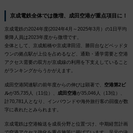
京成電鉄全体では微増、成田空港が重点項目に！
京成電鉄の2024年度(2024年4月～2025年3月）の1日平均
乗降人員は2023年度から微増です。
全体として、京成船橋や京成津田沼、勝田台などベッドタ
ウンの拠点駅が上位を占めるなど、通勤・通学需要と空港
アクセス需要の双方が京成線の利用を下支えしていること
がランキングからうかがえます。
成田空港関連駅の前年度からの伸びは顕著で、
空港第2ビ
ル
が35,735人（11位）、
成田空港
が35,046人（13位）、
計70,781人となり、インバウンドや海外旅行客の回復が数
字に表れたとみられます。
京成電鉄は空港輸送を成長分野と位置づけ、中期経営計画
で空港アクセス強化を重点施策に掲げています。足元の決