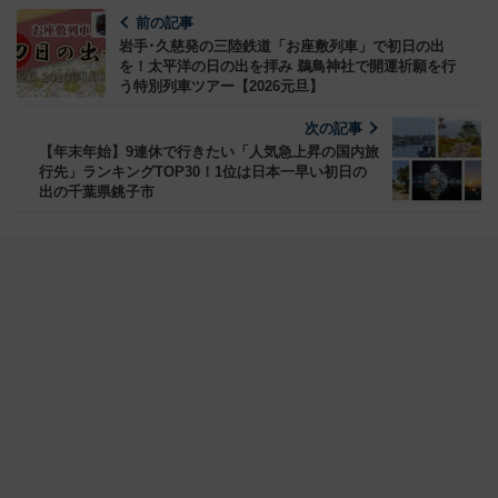
前の記事
岩手･久慈発の三陸鉄道「お座敷列車」で初日の出
を！太平洋の日の出を拝み 鵜鳥神社で開運祈願を行
う特別列車ツアー【2026元旦】
次の記事
【年末年始】9連休で行きたい「人気急上昇の国内旅
行先」ランキングTOP30！1位は日本一早い初日の
出の千葉県銚子市