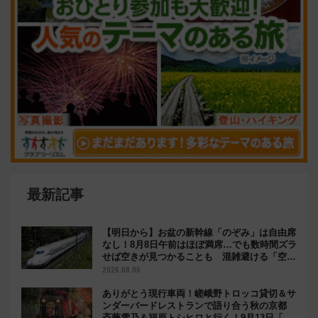
最新記事
【明日から】お盆の新幹線「のぞみ」は自由席
なし！8月8日午前はほぼ満席…でも数時間ズラ
せば空きが見つかることも 混雑避ける「空
席」探しのコツ
2026.08.06
ありがとう現行車両！嵯峨野トロッコ貸切＆サ
ンダーバードレストランで語り合う秋の京都
斉藤雪乃＆福原トシヒロと行く！9月13日「京