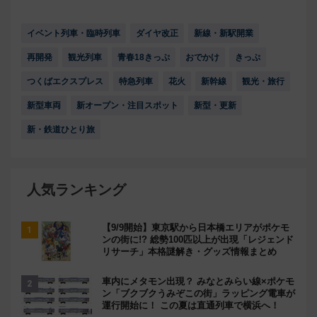
イベント列車・臨時列車
ダイヤ改正
新線・新駅開業
再開発
観光列車
青春18きっぷ
おでかけ
きっぷ
つくばエクスプレス
特急列車
花火
新幹線
観光・旅行
新型車両
新オープン・注目スポット
新型・更新
新・鉄道ひとり旅
人気ランキング
【9/9開始】東京駅から日本橋エリアがポケモ
ンの街に!? 総勢100匹以上が出現「レジェンド
リサーチ」本格謎解き・グッズ情報まとめ
車内にメタモン出現？ みなとみらい線×ポケモ
ン「ブクブクうみぞこの街」ラッピング電車が
運行開始に！ この夏は直通列車で横浜へ！