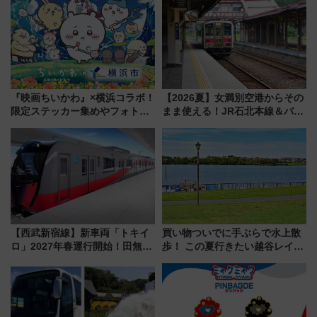
を食べ比べ【7月25日・26日開
15日スタート
催】
『映画ちいかわ』×横浜コラボ！
【2026夏】女満別空港からその
限定ステッカー集めやフォトス
まま使える！JR石北本線＆バス
ポット、特別花火でみなとみら
乗り放題「北見・網走周遊フリ
いを満喫しよう（花火鑑賞会応
ーパス」でおトクに道東観光
募は7/12まで！）
（8/3発売）
【西武新宿線】新車両「トキイ
買い物ついでに手ぶらで水上散
ロ」2027年春運行開始！田無・
歩！ この夏行きたい越谷レイク
新所沢にも停車 2028年春には
タウンの新たな水辺の憩いエリ
「第2弾」も
ア「LAKESIDE PARK」（埼玉
県越谷市）