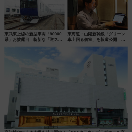
東武東上線の新型車両「90000
東海道・山陽新幹線「グリーン
系」お披露目 斬新な「逆スラ
車上回る個室」を報道公開 プ
ント式」の先頭形状と明るく開
ライベート感備えた上質な空間
放的な車内空間に注目、デビュ
ーは9月