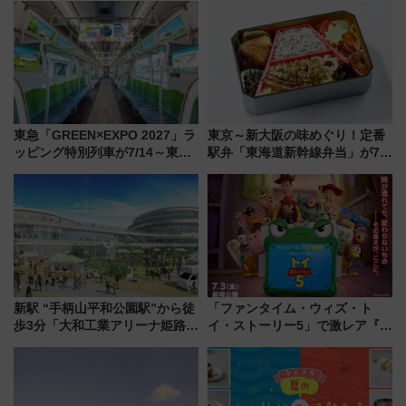
東急「GREEN×EXPO 2027」ラ
東京～新大阪の味めぐり！定番
ッピング特別列車が7/14～東
駅弁「東海道新幹線弁当」が7月
横・田園都市・目黒線でデビュ
21日にリニューアル発売
ー！ 注目の編成やデザインまと
め
新駅 “手柄山平和公園駅”から徒
「ファンタイム・ウィズ・ト
歩3分「大和工業アリーナ姫路」
イ・ストーリー5」で激レア『ロ
10月開業！Novelbright公演 や
ルカナ』カードをゲット！最新
大相撲巡業など 豪華イベントと
デコレーションも徹底解説
アクセス