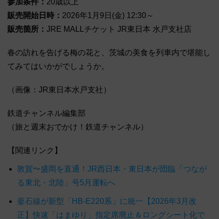
参加条件：
20歳以上
販売開始日時：
2026年1月9日(金) 12:30～
販売箇所：
JRE MALLチケット JR東日本 水戸支社店
春の訪れを告げる梅の花と、茨城の美食を列車内で堪能し
てみてはいかがでしょうか。
（画像：JR東日本水戸支社）
鉄道チャンネル編集部
（旅と週末おでかけ！鉄道チャンネル）
【関連リンク】
敦賀〜盛岡を直通！JR西日本・東日本が団臨「つなが
る東北・北陸」号5月運転へ
釜石線が新型「HB-E220系」に統一【2026年3月改
正】快速「はまゆり」指定席廃止＆ロングシート化で