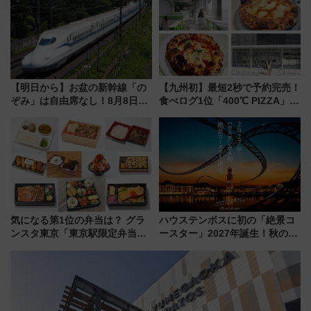
横浜へ！
【明日から】お盆の新幹線「の
【九州初】最短2秒で予約完売！
ぞみ」は自由席なし！8月8日午
食べログ1位「400℃ PIZZA」が
前はほぼ満席…でも数時間ズラ
博多駅すぐの明治公園に8/7オー
せば空きが見つかることも 混
プン。もつ鍋風など限定メニュ
雑避ける「空席」探しのコツ
ーも
気になる第1位の弁当は？ グラ
ハウステンボスに初の「絶景コ
ンスタ東京「東京駅限定弁当
ースター」2027年誕生！秋の
2026 売上ランキング」
「すんごいハロウィン」見どこ
ろも一挙紹介