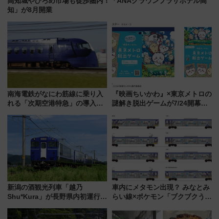
高知城やひろめ市場も徒歩圏内！「ANAクラウンプラザホテル高
知」が8月開業
南海電鉄がなにわ筋線に乗り入
『映画ちいかわ』×東京メトロの
れる「次期空港特急」の導入を
謎解き脱出ゲームが7/24開幕！
決定！ピニンファリーナによる
オリジナル24時間券の買い方と
日本初の鉄道デザイン
遊び方を解説！（7/10発売開
始）
新潟の酒観光列車「越乃
車内にメタモン出現？ みなとみ
Shu*Kura」が長野県内初運行！
らい線×ポケモン「ブクブクうみ
地酒と食を味わう信州プレDC特
ぞこの街」ラッピング電車が運
別企画
行開始に！ この夏は直通列車で