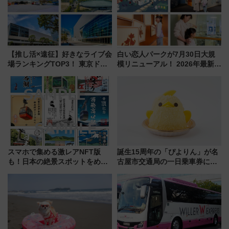
【推し活×遠征】好きなライブ会
白い恋人パークが7月30日大規
場ランキングTOP3！ 東京ドー
模リニューアル！ 2026年最新の
ムや大阪城ホールが選ばれる理
新エリア・工場見学の見どころ
由と交通アクセス術、ライブ会
と料金・アクセスを徹底解説
場に何を求める？
（札幌市）
スマホで集める激レアNFT版
誕生15周年の「ぴよりん」が名
も！日本の絶景スポットをめぐ
古屋市交通局の一日乗車券に！
って集める「索道印(さくどうい
東山線では貸切電車も登場【限
ん)」企画がスタート
定1万5000枚】