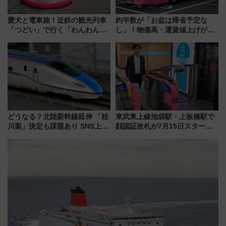
愛犬と電車旅！近鉄の観光列車
約半数が「お盆は帰省予定な
「つどい」で行く「わんわん列
し」！物価高・運賃値上げが財
車」第5弾！海辺のBBQも楽し
布を直撃、往復1万円以内なら帰
める日帰りツアー
りたいけど……【WILLER お盆
帰省動向調査】
どうなる？北陸新幹線延伸 「桂
東武東上線池袋駅・上板橋駅で
川案」決定も課題あり SNS上の
顔認証改札が7月15日スター
声は
ト、手ぶらで乗車から買い物ま
でシームレスに