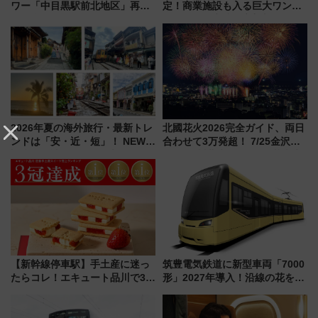
ワー「中目黒駅前北地区」再開
定！商業施設も入る巨大ワンタ
発の全貌
ーミナル、京成の高架新駅整備
で新型特急が品川･羽田とを結
ぶ！ JR空港駅は2面3線化！
2026年夏の海外旅行・最新トレ
北國花火2026完全ガイド、両日
ンドは「安・近・短」！ NEWT
合わせて3万発超！ 7/25金沢大
調査から読み解く、最新の人気
会・8/1川北大会の2つの花火大
渡航先TOP5とは？ 円安時代の
会の日程・アクセス・観覧席ま
旅行術
とめ（石川県）
【新幹線停車駅】手土産に迷っ
筑豊電気鉄道に新型車両「7000
たらコレ！エキュート品川で3年
形」2027年導入！沿線の花をイ
連続売上1位を獲得した定番手土
メージしたイエローを採用 車
産スイーツとは？
内は落ち着いたゆとりある空間
に