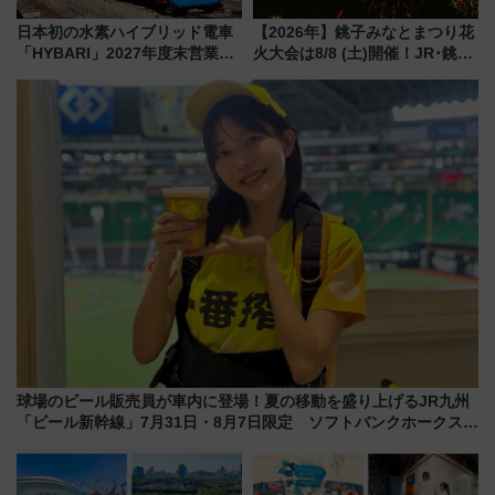
日本初の水素ハイブリッド電車
【2026年】銚子みなとまつり花
「HYBARI」2027年度末営業運
火大会は8/8 (土)開催！JR･銚子
転へ 鉄道・発電・まちづくり
電鉄の臨時列車やアクセス情
で水素利活用が加速
報、利根川に咲く8,000発の大迫
力＆屋台を満喫
球場のビール販売員が車内に登場！夏の移動を盛り上げるJR九州
「ビール新幹線」7月31日・8月7日限定 ソフトバンクホークスと
コラボ