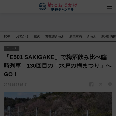
TOP
おでかけ
花火
青春18きっぷ
新型車両
きっぷ
駅･街 再
ニュース
「E501 SAKIGAKE」で梅酒飲み比べ臨
時列車 130回目の「水戸の梅まつり」へ
GO！
2026.01.07 05:01