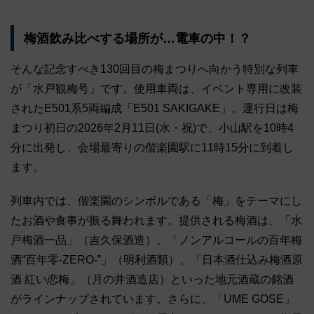
梅酒飲み比べする場所が…電車の中！？
そんな記念すべき130回目の梅まつりへ向かう特別な列車
が「水戸観梅号」です。使用車両は、イベント専用に改装
されたE501系5両編成「E501 SAKIGAKE」。運行日は梅
まつり初日の2026年2月11日(水・祝)で、小山駅を10時4
分に出発し、会場最寄りの偕楽園駅に11時15分に到着し
ます。
列車内では、偕楽園のシンボルである「梅」をテーマにし
たお酒や食事が振る舞われます。提供される梅酒は、「水
戸梅酒一品」（吉久保酒造）、「ノンアルコールの百年梅
酒“百年零-ZERO-”」（明利酒類）、「日本酒仕込み梅酒原
酒 紅い恋梅」（月の井酒造店）といった地元酒蔵の銘酒
がラインナップされています。さらに、「UME GOSE」