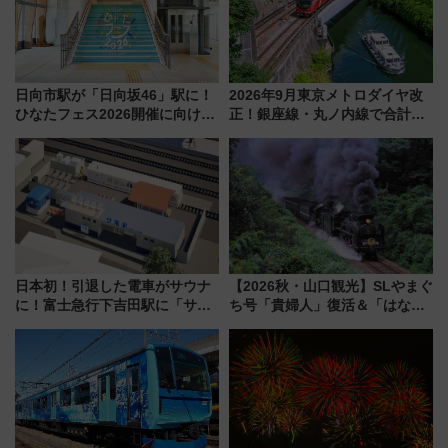
日向市駅が「日向坂46」駅に！
2026年9月東京メトロダイヤ改
ひなたフェス2026開催に向けJR
正！銀座線・丸ノ内線で合計
九州が記念きっぷや臨時列車で
212本の大増発、混雑緩和に期
全力応援 夜行列車「ドリーム
待
おひさま号」も走る
日本初！引退した電車がサウナ
【2026秋・山口観光】SLやまぐ
に！富士急行下吉田駅に「サ電
ち号「貴婦人」復活＆「はなあ
（SADEN）」2026年12月開
かり」初走行区間も！山口DCの
業 行き交う電車の音や振動を
注目観光列車まとめ きっぷの取
感じながら「ととのう」新感覚
り方は？