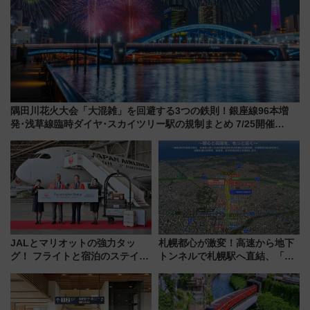
隅田川花火大会「大混雑」を回避する3つの鉄則！銀座線96本増
発･浅草線臨時ダイヤ･スカイツリー駅の規制まとめ 7/25開催
（2026年）
JALとマリオットの強力タッ
札幌都心が激変！高速から地下
グ！ フライトと宿泊のステイタ
トンネルで札幌駅へ直結、「創
スマッチでFLY ON ポイントや
成川通都心アクセス道路」が7月
上級会員資格を効率よく獲得す
から本格着工、延長4.8km整備
る方法を解説
事業の全貌