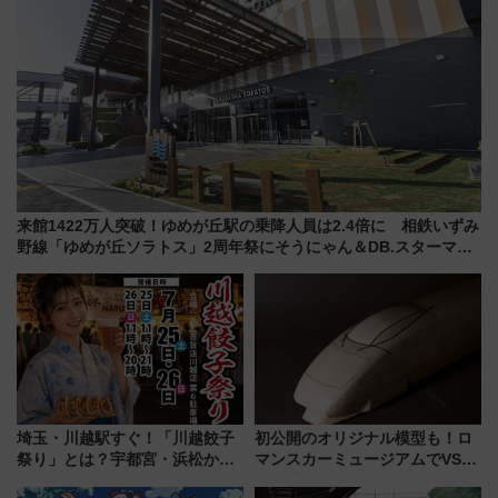
来館1422万人突破！ゆめが丘駅の乗降人員は2.4倍に 相鉄いずみ
野線「ゆめが丘ソラトス」2周年祭にそうにゃん＆DB.スターマン
が登場
埼玉・川越駅すぐ！「川越餃子
初公開のオリジナル模型も！ロ
祭り」とは？宇都宮・浜松から
マンスカーミュージアムでVSE
ご当地和牛まで全国の人気餃子
の設計秘話に迫る企画展が7月