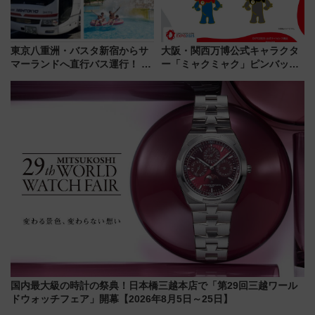
東京八重洲・バスタ新宿からサ
大阪・関西万博公式キャラクタ
マーランドへ直行バス運行！ お
ー「ミャクミャク」ピンバッジ
トクな1Dayパスで夏のプールと
新登場！関西の駅構内などで7月
推し活を楽しもう！（2026年
中旬発売
8/1～31）
国内最大級の時計の祭典！日本橋三越本店で「第29回三越ワール
ドウォッチフェア」開幕【2026年8月5日～25日】