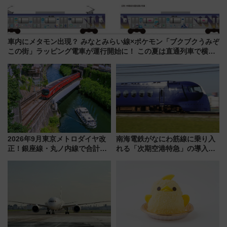
車内にメタモン出現？ みなとみらい線×ポケモン「ブクブクうみぞ
この街」ラッピング電車が運行開始に！ この夏は直通列車で横浜
へ！
2026年9月東京メトロダイヤ改
南海電鉄がなにわ筋線に乗り入
正！銀座線・丸ノ内線で合計
れる「次期空港特急」の導入を
212本の大増発、混雑緩和に期
決定！ピニンファリーナによる
待
日本初の鉄道デザイン