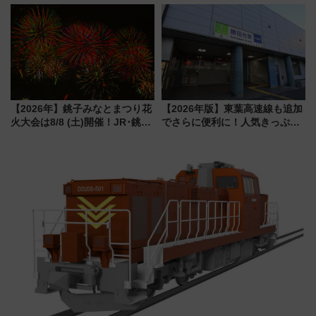
ストランで語り合う秋の京都
連続売上1位を獲得した定番手土
斉藤雪乃＆福原トシヒロと行
産スイーツとは？
く！9月13日「京都の鉄道満喫
ツアー」開催
【2026年】銚子みなとまつり花
【2026年版】東葉高速線も追加
火大会は8/8 (土)開催！JR･銚子
でさらに便利に！人気きっぷ
電鉄の臨時列車やアクセス情
「サンキューちばフリーパス」
報、利根川に咲く8,000発の大迫
今年も発売 秋・早春に千葉県を
力＆屋台を満喫
巡るなら使い勝手・コスパ抜群