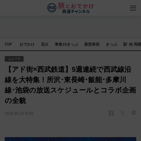
TOP
おでかけ
花火
青春18きっぷ
新型車両
きっぷ
駅･街 再
ニュース
【アド街×西武鉄道】5週連続で西武線沿
線を大特集！所沢･東長崎･飯能･多摩川
線･池袋の放送スケジュールとコラボ企画
の全貌
2026.05.14 19:05