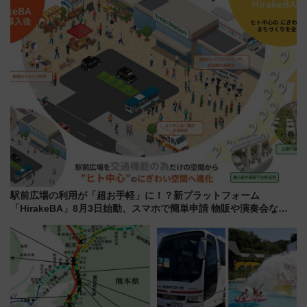
ン 場所や営業時間・限定弁当
7/24-26開催！ 有料席はJRE
を紹介
MALLで予約可能
駅前広場の利用が「超お手軽」に！？新プラットフォーム
「HirakeBA」8月3日始動、スマホで簡単申請 物販や演奏会など
に【JR東日本】