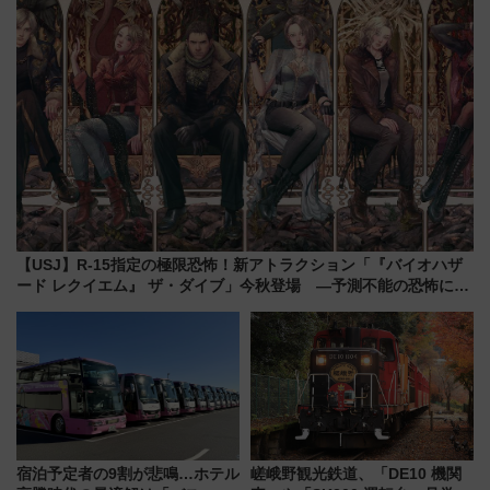
【USJ】R-15指定の極限恐怖！新アトラクション「『バイオハザ
ード レクイエム』 ザ・ダイブ」今秋登場 ―予測不能の恐怖に泣
き叫べ―
宿泊予定者の9割が悲鳴…ホテル
嵯峨野観光鉄道、「DE10 機関