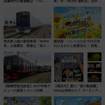
高騰時代の最適解は「バス
車」や「SK200 運転台」見学ツ
泊」!? WILLER最新調査で判明
アーを開催！ ラストランイベン
した、推し活遠征や観光時のリ
トの一環で激レア体験できちゃ
アルな懐事情
うかも 参加方法やスケジュール
をご紹介
東武東上線の新型車両「90000
横須賀・ソレイユの丘で10万本
系」お披露目 斬新な「逆スラ
のひまわりと絶景花火！ 恐竜や
ント式」の先頭形状と明るく開
ドッグプールなど三浦半島の日
放的な車内空間に注目、デビュ
帰りお出かけ最新情報（2026年
ーは9月
7月17日～開催）
【嵯峨野観光鉄道】2027年春デ
【横浜市】夏の「夜の動物園」
ビューの新型トロッコ列車、い
2026は何時から？ ズーラシア・
よいよ試運転開始へ！現行車両
野毛山・金沢の電車アクセスや
は2026年で引退
見どころ、限定イベントを徹底
解説！