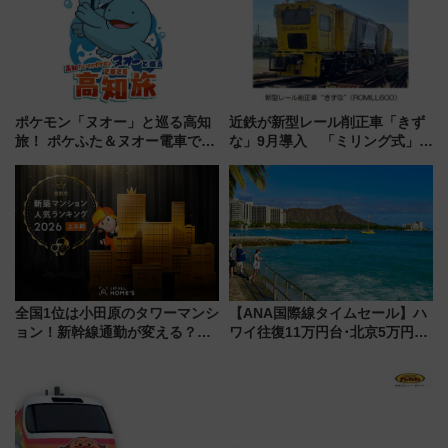
プランもご紹介
る方法を解説
ポケモン「ヌオー」と巡る高知
近鉄が新型レール削正車「きず
旅！ ポケふた＆ヌオー電車で楽
な」9月導入 「ミリング式」採
しむ鉄道スタンプラリーで土佐
用でメンテナンス作業を効率
路の絶景と絶品グルメを満喫！
化！安全性や乗り心地の向上に
（7月18日スタート）
貢献するだけでなく、全線区で
活躍するための仕組みも
全国1位は小田原のタワーマンシ
【ANA国際線タイムセール】ハ
ョン！新幹線通勤が変える？
ワイ往復11万円台･北京5万円台
「住みたい街」の最新トレンド
～、憧れのビジネスクラスも！
【新築マンション人気ランキン
来春のGW旅行まで狙える激ア
グ】
ツ路線まとめ（8/10まで）