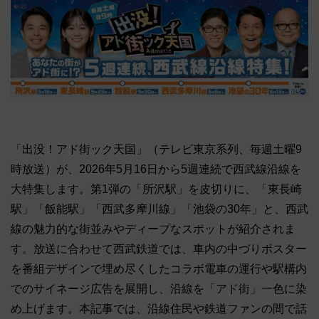
「出没！アド街ック天国」（テレビ東京系列、毎週土曜9
時放送）が、2026年5月16日から5週連続で西武線沿線を
大特集します。第1弾の「所沢駅」を皮切りに、「東長崎
駅」「飯能駅」「西武多摩川線」「池袋の30年」と、西武
線の魅力的な街並みやディープなスポットが紹介されま
す。放送に合わせて西武鉄道では、車内の中づりポスター
を番組デザインで埋め尽くしたコラボ電車の運行や駅構内
でのサイネージ広告を展開し、沿線を「アド街」一色に染
め上げます。本記事では、沿線住民や鉄道ファンの間で話