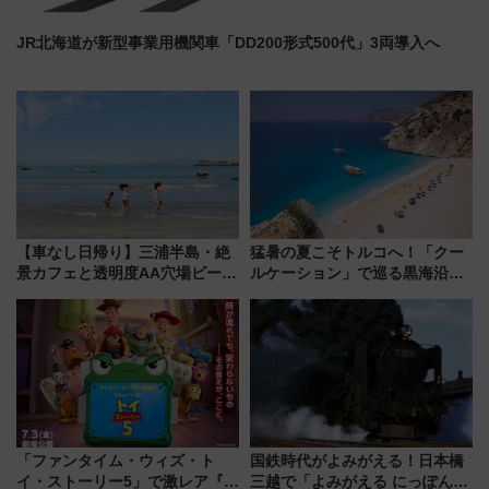
JR北海道が新型事業用機関車「DD200形式500代」3両導入へ
【車なし日帰り】三浦半島・絶
猛暑の夏こそトルコへ！「クー
景カフェと透明度AA穴場ビーチ
ルケーション」で巡る黒海沿岸
を巡る！ おトクな電車きっぷ活
やエーゲ海の避暑リゾート 関
用してストレスフリー旅へ行こ
連検索数が前年比237％増、ナ
う！
ショジオも認める『2026年に訪
れるべき世界の旅先』
「ファンタイム・ウィズ・ト
国鉄時代がよみがえる！日本橋
イ・ストーリー5」で激レア『ロ
三越で「よみがえる にっぽんの