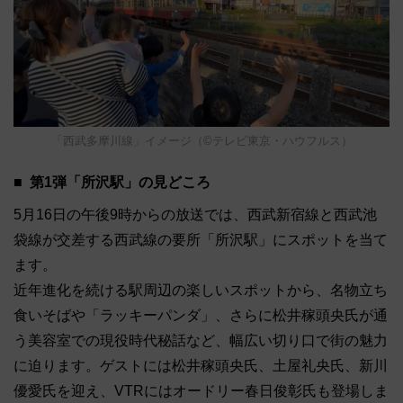
「西武多摩川線」イメージ（©テレビ東京・ハウフルス）
第1弾「所沢駅」の見どころ
5月16日の午後9時からの放送では、西武新宿線と西武池
袋線が交差する西武線の要所「所沢駅」にスポットを当て
ます。
近年進化を続ける駅周辺の楽しいスポットから、名物立ち
食いそばや「ラッキーパンダ」、さらに松井稼頭央氏が通
う美容室での現役時代秘話など、幅広い切り口で街の魅力
に迫ります。ゲストには松井稼頭央氏、土屋礼央氏、新川
優愛氏を迎え、VTRにはオードリー春日俊彰氏も登場しま