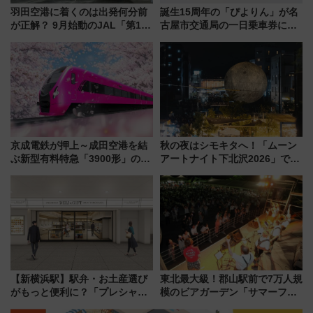
羽田空港に着くのは出発何分前
誕生15周年の「ぴよりん」が名
が正解？ 9月始動のJAL「第1タ
古屋市交通局の一日乗車券に！
ーミナル北側サテライト」は徒
東山線では貸切電車も登場【限
歩1キロ超え！ 知っておきたい
定1万5000枚】
変更点まとめ
京成電鉄が押上～成田空港を結
秋の夜はシモキタへ！「ムーン
ぶ新型有料特急「3900形」のコ
アートナイト下北沢2026」でイ
ンセプト・デザイン公開 愛称
マーシブシアターやアート巡り
募集も実施
を満喫しよう
【新横浜駅】駅弁・お土産選び
東北最大級！郡山駅前で7万人規
がもっと便利に？「プレシャス
模のビアガーデン「サマーフェ
デリ＆ギフト新横浜」がオープ
スタ IN KORIYAMA 2026」