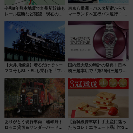
令和8年熊本地震で九州新幹線も
東京八重洲・バスタ新宿からサ
レール破断など確認 現在の運
マーランドへ直行バス運行！ お
転見合わせ状況と交通網への影
トクな1Dayパスで夏のプールと
響
推し活を楽しもう！（2026年
8/1～31）
【大井川鐵道】着るだけでトー
国内最大級の時計の祭典！日本
マス号もSL・ELも乗れる「フリ
橋三越本店で「第29回三越ワー
ーきっぷTシャツ」8月6日より
ルドウォッチフェア」開幕
受注販売
【2026年8月5日～25日】
ありがとう現行車両！嵯峨野ト
【新幹線停車駅】手土産に迷っ
ロッコ貸切＆サンダーバードレ
たらコレ！エキュート品川で3年