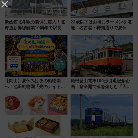
新函館北斗駅の裏側に潜入！北
22歳以下はお得にラーメンを堪
海道新幹線開業10周年で駅長
能！名古屋・驛麺通りで夏休み
室・地下通路など公開イベン
限定「U22応援割り」が7月21日
ト 参加方法や体験内容を紹介
よりスタート
【岡山】夏休みは夜の動物園
箱根登山電車100形引退記念企
へ！池田動物園「光のナイトズ
画！窓全開で涼を楽しむ「天然
ー2026」で光と動物が彩る特別
クーラー体験号」と限定鉄コレ
な夜
発売