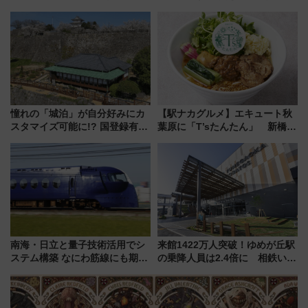
ルカナ』カードをゲット！最新
鉄道展」7/22-8/3開催、広田尚
デコレーションも徹底解説
敬の名作写真も、駅弁フェスも
同時開催！
憧れの「城泊」が自分好みにカ
【駅ナカグルメ】エキュート秋
スタマイズ可能に!? 国登録有形
葉原に「T’sたんたん」 新橋に
文化財・丸亀城「延寿閣別館」
551蓬莱のDNAを継ぐ「東京豚
にオーダーメイド型の宿泊プラ
饅」、オムライス専門店「肉と
ンが誕生！
たまご」新グルメ続々登場！
【2026年8月】
南海・日立と量子技術活用でシ
来館1422万人突破！ゆめが丘駅
ステム構築 なにわ筋線にも期待
の乗降人員は2.4倍に 相鉄いず
乗務員・車両計画作業を短縮へ
み野線「ゆめが丘ソラトス」2周
年祭にそうにゃん＆DB.スター
マンが登場