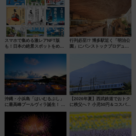
験ブースも アクセスや申込方法
府･柳川の旅！YouTubeが公開
を解説
に
スマホで集める激レアNFT版
行列必至!? 博多駅近く「明治公
も！日本の絶景スポットをめぐ
園」にパンストックプロデュー
って集める「索道印(さくどうい
スの新業態『Land Bageri』8/7
ん)」企画がスタート
オープン 秋からはビストロ営業
も！
沖縄・小浜島「はいむるぶし」
【2026年夏】西武鉄道でおトク
に最高峰プールヴィラ誕生！ 石
に秩父へ？ 小児50円＆コスパ最
垣島から船で向かう究極のご褒
強きっぷで「安・近・短」な家
美旅「何もしない贅沢」を体験
族旅行！ 深夜の正丸トンネル探
してみない？
検や特急ラビューも