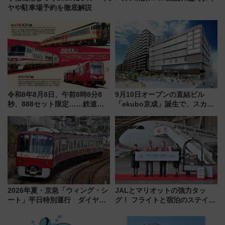
ヤや駐車場予約を徹底解説
令和8年8月8日、午前8時8分8
9月10日オープンの直結ビル
秒、888セット限定……鉄道各
「ekubo京成」誕生で、スカイ
社の「8・8・8」な記念きっぷ
ライナーも停まる巨大ハブ駅・
たち
新鎌ヶ谷はどう変わる？ 全テナ
ント情報も公開！
2026年夏・京急「ウィング・シ
JALとマリオットの強力タッ
ート」平日特別運行 ダイヤ・
グ！ フライトと宿泊のステイタ
乗車方法を解説！2階建てバスや
スマッチでFLY ON ポイントや
三浦海岸を堪能できるお出かけ
上級会員資格を効率よく獲得す