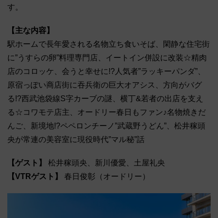
す。
【主な内容】
駅ホームで長年愛される名物立ち食いそば、閑静な住宅街
に”うすらの卵”料理専門店、イートイン併設に改装☆精肉
店のコロッケ、会うと幸せに!?人気者”ラッキーパンダ”、
原宿っぽい商店街に吞兵衛の巨大オアシス、方向がバグ
る!?西武池袋線S字カーブの謎、横丁&若者の出店を支え
る☆コワモテ店主、オードリー春日もファン♪名物焼きだ
んご、新境地!?ペペロンチーノ”武蔵野うどん”、松井稼頭
央が常連の美容室に現役時代”マル秘”話
【ゲスト】
松井稼頭央、新川優愛、土屋礼央
【VTRゲスト】
春日俊彰（オードリー）