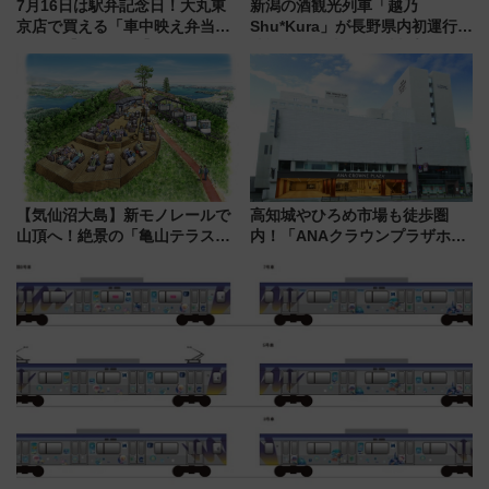
7月16日は駅弁記念日！大丸東
新潟の酒観光列車「越乃
京店で買える「車中映え弁当」
Shu*Kura」が長野県内初運行！
フェア【2026年夏】
地酒と食を味わう信州プレDC特
別企画
【気仙沼大島】新モノレールで
高知城やひろめ市場も徒歩圏
山頂へ！絶景の「亀山テラス
内！「ANAクラウンプラザホテ
360°」が7月19日オープン、休
ル高知」が8月開業
暇村のお得な日帰りプランも登
場