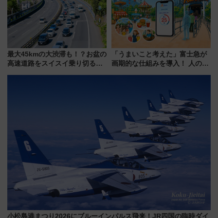
最大45kmの大渋滞も！？お盆の
「うまいこと考えた」富士急が
高速道路をスイスイ乗り切る快
画期的な仕組みを導入！ 人のか
適ドライブ術
わりにスマホが並ぶ「分身く
ん」始動
小松島港まつり2026にブルーインパルス飛来！JR四国の臨時ダイ