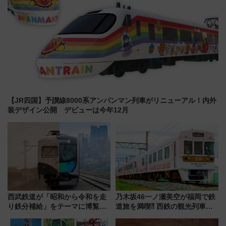
【JR四国】予讃線8000系アンパンマン列車がリニューアル！内外
装デザイン公開 デビューは今年12月
西武鉄道が「昭和から令和を走
乃木坂46一ノ瀬美空が福岡で鉄
り鉄分補給」をテーマに博覧会
道旅を満喫⁈ 西鉄の観光列車
を実施！くすのきホールで8月
「THE RAIL KITCHEN
14日から 新車両「トキイロ」体
CHIKUGO」で巡る福岡･太宰