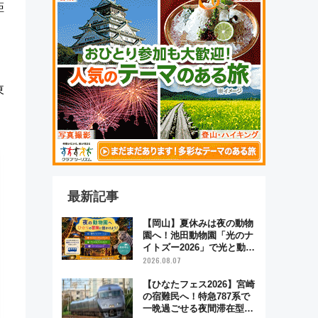
距
東
最新記事
【岡山】夏休みは夜の動物
園へ！池田動物園「光のナ
イトズー2026」で光と動物
が彩る特別な夜
2026.08.07
【ひなたフェス2026】宮崎
の宿難民へ！特急787系で
一晩過ごせる夜間滞在型イ