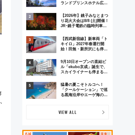
ランドプリンスホテル広島
のフォトウエディング＆カ
ジュアルパーティープラン
【2026年】銚子みなとまつ
り花火大会は8/8 (土)開催！
JR･銚子電鉄の臨時列車や
アクセス情報、利根川に咲
く8,000発の大迫力＆屋台
【西武新宿線】新車両「ト
を満喫
キイロ」2027年春運行開
始！田無・新所沢にも停
車 2028年春には「第2
弾」も
9月10日オープンの直結ビ
ル「ekubo京成」誕生で、
スカイライナーも停まる巨
大ハブ駅・新鎌ヶ谷はどう
変わる？ 全テナント情報も
猛暑の夏こそトルコへ！
公開！
「クールケーション」で巡
専
る黒海沿岸やエーゲ海の避
暑リゾート 関連検索数が
か
前年比237％増、ナショジ
オも認める『2026年に訪れ
VIEW ALL
るべき世界の旅先』