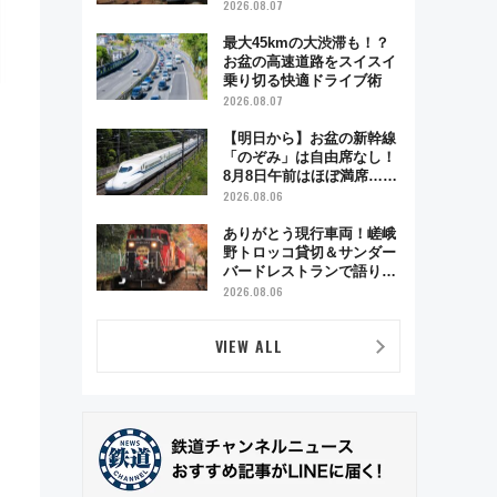
ベント「スワローおひさ
2026.08.07
ま」が救世主に？
最大45kmの大渋滞も！？
お盆の高速道路をスイスイ
乗り切る快適ドライブ術
2026.08.07
【明日から】お盆の新幹線
「のぞみ」は自由席なし！
8月8日午前はほぼ満席…で
も数時間ズラせば空きが見
2026.08.06
つかることも 混雑避ける
「空席」探しのコツ
ありがとう現行車両！嵯峨
野トロッコ貸切＆サンダー
バードレストランで語り合
う秋の京都 斉藤雪乃＆福
2026.08.06
原トシヒロと行く！9月13
日「京都の鉄道満喫ツア
VIEW ALL
ー」開催