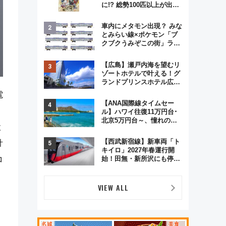
に!? 総勢100匹以上が出現
「レジェンドリサーチ」本
格謎解き・グッズ情報まと
車内にメタモン出現？ みな
め
とみらい線×ポケモン「ブ
クブクうみぞこの街」ラッ
ピング電車が運行開始に！
この夏は直通列車で横浜
【広島】瀬戸内海を望むリ
へ！
ゾートホテルで叶える！グ
ランドプリンスホテル広島
のフォトウエディング＆カ
電
ジュアルパーティープラン
【ANA国際線タイムセー
ル】ハワイ往復11万円台･
北京5万円台～、憧れのビ
設
ジネスクラスも！来春の
GW旅行まで狙える激アツ
【西武新宿線】新車両「ト
計
路線まとめ（8/10まで）
キイロ」2027年春運行開
コ
始！田無・新所沢にも停
車 2028年春には「第2
弾」も
VIEW ALL