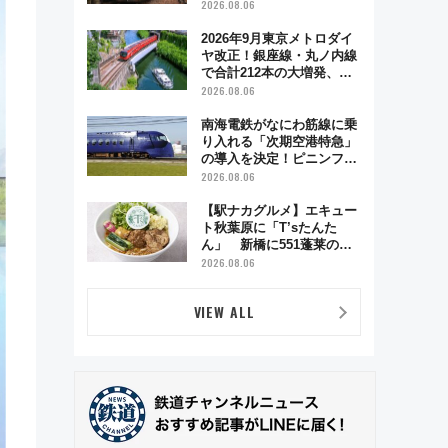
う秋の京都 斉藤雪乃＆福
2026.08.06
原トシヒロと行く！9月13
日「京都の鉄道満喫ツア
2026年9月東京メトロダイ
ー」開催
ヤ改正！銀座線・丸ノ内線
で合計212本の大増発、混
雑緩和に期待
2026.08.06
南海電鉄がなにわ筋線に乗
り入れる「次期空港特急」
の導入を決定！ピニンファ
リーナによる日本初の鉄道
2026.08.06
デザイン
【駅ナカグルメ】エキュー
ト秋葉原に「T’sたんた
ん」 新橋に551蓬莱の
DNAを継ぐ「東京豚饅」、
2026.08.06
オムライス専門店「肉とた
まご」新グルメ続々登場！
VIEW ALL
【2026年8月】