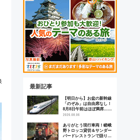
淡
最新記事
【明日から】お盆の新幹線
「のぞみ」は自由席なし！
8月8日午前はほぼ満席…で
も数時間ズラせば空きが見
2026.08.06
つかることも 混雑避ける
「空席」探しのコツ
ありがとう現行車両！嵯峨
野トロッコ貸切＆サンダー
バードレストランで語り合