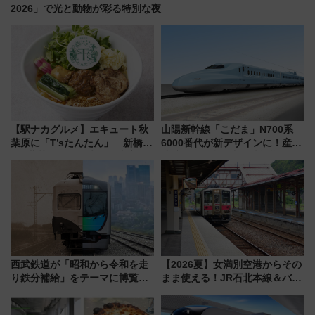
2026」で光と動物が彩る特別な夜
【駅ナカグルメ】エキュート秋
山陽新幹線「こだま」N700系
葉原に「T’sたんたん」 新橋に
6000番代が新デザインに！産学
551蓬莱のDNAを継ぐ「東京豚
連携で描く瀬戸内の波模様 運
饅」、オムライス専門店「肉と
用は今冬から
たまご」新グルメ続々登場！
【2026年8月】
西武鉄道が「昭和から令和を走
【2026夏】女満別空港からその
り鉄分補給」をテーマに博覧会
まま使える！JR石北本線＆バス
を実施！くすのきホールで8月
乗り放題「北見・網走周遊フリ
14日から 新車両「トキイロ」体
ーパス」でおトクに道東観光