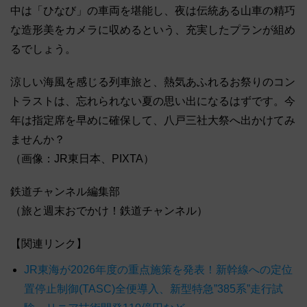
中は「ひなび」の車両を堪能し、夜は伝統ある山車の精巧
な造形美をカメラに収めるという、充実したプランが組め
るでしょう。
涼しい海風を感じる列車旅と、熱気あふれるお祭りのコン
トラストは、忘れられない夏の思い出になるはずです。今
年は指定席を早めに確保して、八戸三社大祭へ出かけてみ
ませんか？
（画像：JR東日本、PIXTA）
鉄道チャンネル編集部
（旅と週末おでかけ！鉄道チャンネル）
【関連リンク】
JR東海が2026年度の重点施策を発表！新幹線への定位
置停止制御(TASC)全便導入、新型特急”385系”走行試