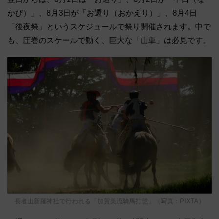
かび）」、8月3日が「お還り（おかえり）」、8月4日
「後夜祭」というスケジュールで祭り開催されます。中で
も、圧巻のスケールで動く、巨大な「山車」は必見です。
長者山新羅神社で行われる「加賀美流騎馬打毬」（写真：PIXTA）