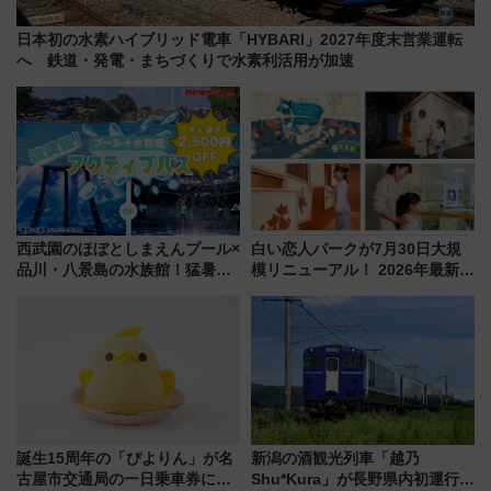
日本初の水素ハイブリッド電車「HYBARI」2027年度末営業運転
へ 鉄道・発電・まちづくりで水素利活用が加速
西武園のほぼとしまえんプール×
白い恋人パークが7月30日大規
品川・八景島の水族館！猛暑を
模リニューアル！ 2026年最新の
乗り切る「アクティブパス」で
新エリア・工場見学の見どころ
夏休みをお得に楽しむ！
と料金・アクセスを徹底解説
（札幌市）
誕生15周年の「ぴよりん」が名
新潟の酒観光列車「越乃
古屋市交通局の一日乗車券に！
Shu*Kura」が長野県内初運行！