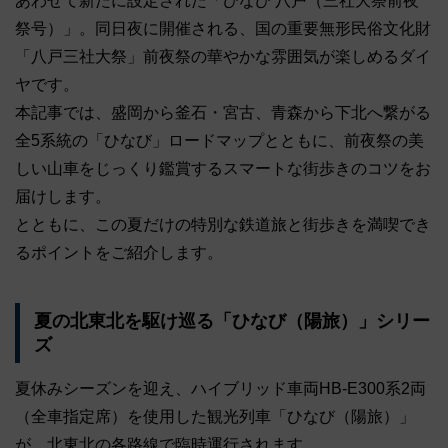
あわせて新たに設定された「ひなび 八戸（三社大祭前夜
祭号）」。同日夜に開催される、国の重要無形民俗文化財
「八戸三社大祭」前夜祭の華やかな雰囲気が楽しめるダイ
ヤです。
本記事では、盛岡から釜石・宮古、青森から下北へ繋がる
全5系統の「ひなび」ロードマップとともに、前夜祭の美
しい山車をじっくり鑑賞するスマートな街歩きのコツをお
届けします。
とともに、この夏だけの特別な鉄道旅と街歩きを満喫でき
るポイントをご紹介します。
夏の北東北を駆け巡る「ひなび（陽旅）」シリー
ズ
夏休みシーズンを迎え、ハイブリッド車両HB-E300系2両
（全車指定席）を使用した観光列車「ひなび（陽旅）」
が、北東北の各路線で臨時運行されます。