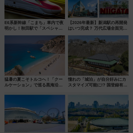
E6系新幹線「こまち」車内で夜
【2026年最新】新潟駅の再開発
明かし！秋田駅で「スペシャル
はいつ完成？ 万代広場全面完成
ナイト」8月開催、料金や予約方
から「にいがた2キロ」・古町再
法は？
開発、バスタ新潟構想まで徹底
解説！
猛暑の夏こそトルコへ！「クー
憧れの「城泊」が自分好みにカ
ルケーション」で巡る黒海沿岸
スタマイズ可能に!? 国登録有形
やエーゲ海の避暑リゾート 関
文化財・丸亀城「延寿閣別館」
連検索数が前年比237％増、ナ
にオーダーメイド型の宿泊プラ
ショジオも認める『2026年に訪
ンが誕生！
れるべき世界の旅先』