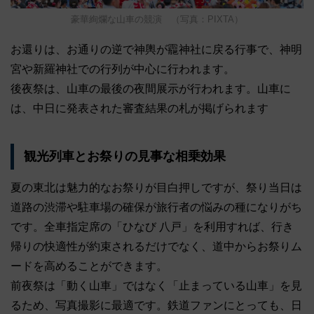
豪華絢爛な山車の競演 （写真：PIXTA）
お還りは、お通りの逆で神輿が龗神社に戻る行事で、神明
宮や新羅神社での行列が中心に行われます。
後夜祭は、山車の最後の夜間展示が行われます。山車に
は、中日に発表された審査結果の札が掲げられます
観光列車とお祭りの見事な相乗効果
夏の東北は魅力的なお祭りが目白押しですが、祭り当日は
道路の渋滞や駐車場の確保が旅行者の悩みの種になりがち
です。全車指定席の「ひなび 八戸」を利用すれば、行き
帰りの快適性が約束されるだけでなく、道中からお祭りム
ードを高めることができます。
前夜祭は「動く山車」ではなく「止まっている山車」を見
るため、写真撮影に最適です。鉄道ファンにとっても、日