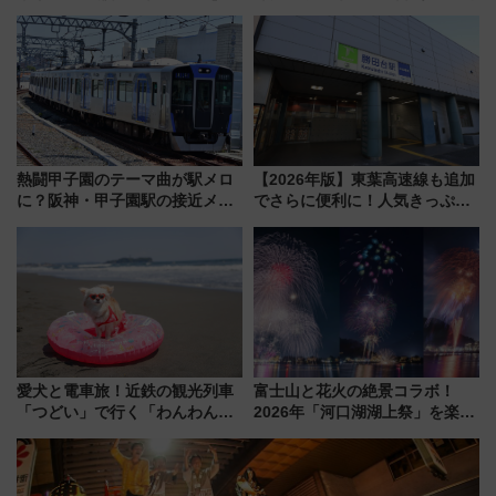
東山線では貸切電車も登場【限
地酒と食を味わう信州プレDC特
定1万5000枚】
別企画
熱闘甲子園のテーマ曲が駅メロ
【2026年版】東葉高速線も追加
に？阪神・甲子園駅の接近メロ
でさらに便利に！人気きっぷ
ディがVaundy「かげろう」×向
「サンキューちばフリーパス」
谷実アレンジの特別仕様へ、8月
今年も発売 秋・早春に千葉県を
5日始発から
巡るなら使い勝手・コスパ抜群
愛犬と電車旅！近鉄の観光列車
富士山と花火の絶景コラボ！
「つどい」で行く「わんわん列
2026年「河口湖湖上祭」を楽し
車」第5弾！海辺のBBQも楽し
む完全ガイド＆鉄道アクセスの
める日帰りツアー
ススメ