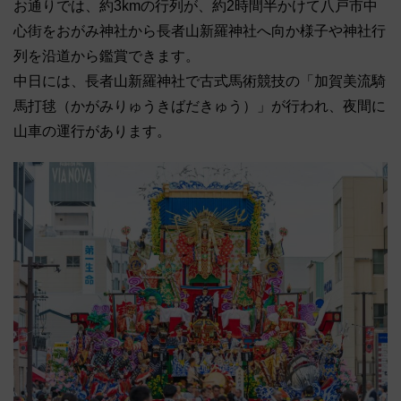
お通りでは、約3kmの行列が、約2時間半かけて八戸市中
心街をおがみ神社から長者山新羅神社へ向か様子や神社行
列を沿道から鑑賞できます。
中日には、長者山新羅神社で古式馬術競技の「加賀美流騎
馬打毬（かがみりゅうきばだきゅう）」が行われ、夜間に
山車の運行があります。