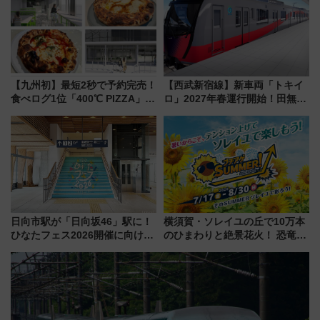
験ブースも アクセスや申込方法
（8/3発売）
を解説
【九州初】最短2秒で予約完売！
【西武新宿線】新車両「トキイ
食べログ1位「400℃ PIZZA」が
ロ」2027年春運行開始！田無・
博多駅すぐの明治公園に8/7オー
新所沢にも停車 2028年春には
プン。もつ鍋風など限定メニュ
「第2弾」も
ーも
日向市駅が「日向坂46」駅に！
横須賀・ソレイユの丘で10万本
ひなたフェス2026開催に向けJR
のひまわりと絶景花火！ 恐竜や
九州が記念きっぷや臨時列車で
ドッグプールなど三浦半島の日
全力応援 夜行列車「ドリーム
帰りお出かけ最新情報（2026年
おひさま号」も走る
7月17日～開催）