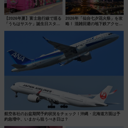
【2026年夏】富士急行線で巡る
2026年「仙台七夕花火祭」を攻
「うちはサスケ」誕生日スタン
略！ 混雑回避の地下鉄アクセス
プラリー！富士急ハイランド限
からまだ買える有料席情報、花
定グルメ＆グッズ徹底ガイド
火前に楽しむ仙台観光ルートま
で解説！
航空各社のお盆期間予約状況をチェック！沖縄・北海道方面は予
約急増中、いまから狙うべき日は？