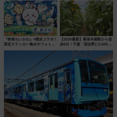
で都心から約1時間半で夏の絶景
新鎌ヶ谷はどう変わる？ 全テナ
を！
ント情報も公開！
『映画ちいかわ』×横浜コラボ！
【2026最新】幕張本郷駅から徒
限定ステッカー集めやフォトス
歩6分！千葉・習志野に5,000本
ポット、特別花火でみなとみら
の「ひまわり畑」が誕生、8月
いを満喫しよう（花火鑑賞会応
14日までの期間限定公開
募は7/12まで！）