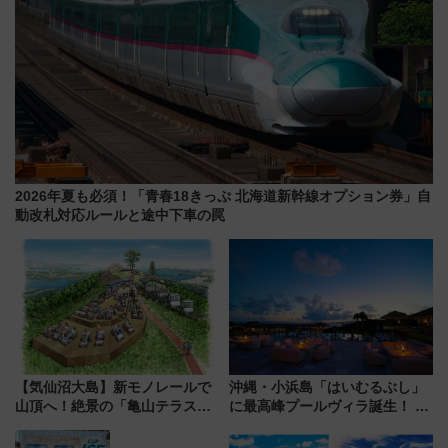
2026年夏も必須！「青春18きっぷ 北海道新幹線オプション券」自
動改札対応ルールと途中下車の罠
【気仙沼大島】新モノレールで
沖縄・小浜島「はいむるぶし」
山頂へ！絶景の「亀山テラス
に最高峰プールヴィラ誕生！ 石
360°」が7月19日オープン、休
垣島から船で向かう究極のご褒
暇村のお得な日帰りプランも登
美旅「何もしない贅沢」を体験