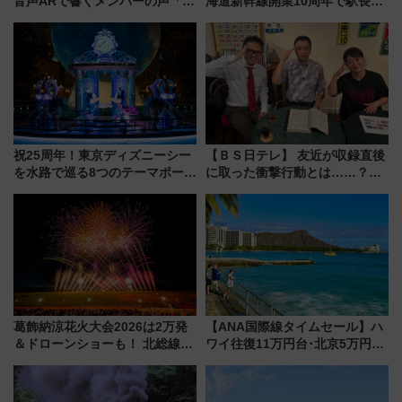
音声ARで響くメンバーの声「真
海道新幹線開業10周年で駅長
夏の全国ツアー2026」
室・地下通路など公開イベン
ト 参加方法や体験内容を紹介
祝25周年！東京ディズニーシー
【ＢＳ日テレ】 友近が収録直後
を水路で巡る8つのテーマポート
に取った衝撃行動とは……？
と限定デコレーションを解説
『友近・礼二の妄想トレイン』
で極上の夏祭り鉄道旅を放送
葛飾納涼花火大会2026は2万発
【ANA国際線タイムセール】ハ
＆ドローンショーも！ 北総線を
ワイ往復11万円台･北京5万円台
使った穴場アクセスや臨時列
～、憧れのビジネスクラスも！
車、観覧スポット情報と周辺観
来春のGW旅行まで狙える激ア
光まとめ（7/28開催）
ツ路線まとめ（8/10まで）