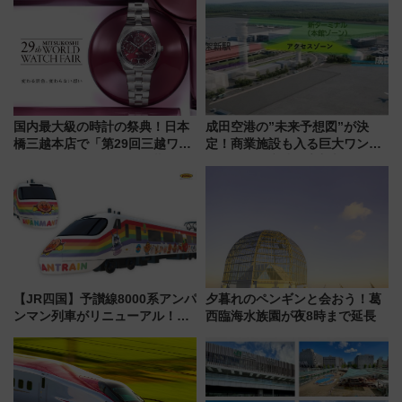
国内最大級の時計の祭典！日本
成田空港の”未来予想図”が決
橋三越本店で「第29回三越ワー
定！商業施設も入る巨大ワンタ
ルドウォッチフェア」開幕
ーミナル、京成の高架新駅整備
【2026年8月5日～25日】
で新型特急が品川･羽田とを結
ぶ！ JR空港駅は2面3線化！
【JR四国】予讃線8000系アンパ
夕暮れのペンギンと会おう！葛
ンマン列車がリニューアル！内
西臨海水族園が夜8時まで延長
外装デザイン公開 デビューは
今年12月