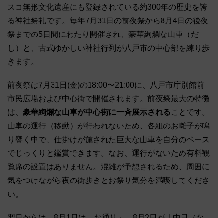
スコ無形文化遺産にも登録されている約300年の歴史を誇
る神社祭礼です。毎年7月31日の前夜祭から8月4日の後夜
祭までの5日間にわたり開催され、豪華絢爛な山車（だ
し）と、古式ゆかしい神社行列が八戸市の中心部を練り歩
きます。
前夜祭は7月31日(金)の18:00〜21:00に、八戸市庁別館前
市民広場および中心街で開催されます。前夜祭最大の特徴
は、
豪華絢爛な山車が中心街に一斉展示される
ことです。
山車の運行（移動）が行われないため、各組のお囃子が鳴
り響く中で、仕掛けが施された巨大な山車を自分のペース
でじっくりと鑑賞できます。なお、運行がないため有料観
覧席の設置はありません。混雑が予想されるため、周囲に
気をつけながら夜の街歩きとお祭り気分を満喫してくださ
い。
翌日からは、8月1日は「お通り」、8月2日が「中日（な