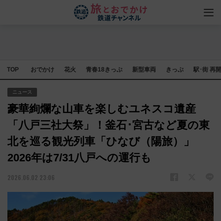
TOP
おでかけ
花火
青春18きっぷ
新型車両
きっぷ
駅･街 再
ニュース
豪華絢爛な山車を楽しむユネスコ遺産
「八戸三社大祭」！釜石･宮古など夏の東
北を巡る観光列車「ひなび（陽旅）」
2026年は7/31八戸への運行も
2026.06.02 23:06