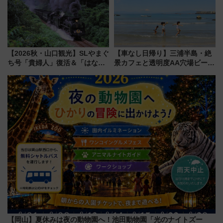
【2026秋・山口観光】SLやまぐ
【車なし日帰り】三浦半島・絶
ち号「貴婦人」復活＆「はなあ
景カフェと透明度AA穴場ビーチ
かり」初走行区間も！山口DCの
を巡る！ おトクな電車きっぷ活
注目観光列車まとめ きっぷの取
用してストレスフリー旅へ行こ
り方は？
う！
【岡山】夏休みは夜の動物園へ！池田動物園「光のナイトズー