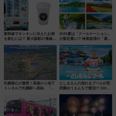
場
してみない？
新幹線でキンキンに冷えたお酒
2026夏は「クールケーション」
を飲むには？ 新大阪駅27番線ホ
が新定番に!? 検索急増の「避暑
ームに登場した完全キャッシュ
地ランキングTOP5」。涼しさ
レス「カップ氷」専用自販機が
と移動を楽しむ、電車で行くお
話題！
すすめ観光情報も
札幌都心が激変！高速から地下
としまえんの流れるプールが西
トンネルで札幌駅へ直結、「創
武園ゆうえんちで復活!? 100周
成川通都心アクセス道路」が7月
年記念企画＆「春日のうん○スラ
から本格着工、延長4.8km整備
イダー」に注目 2026年夏は所
事業の全貌
沢へ遊びに行こう