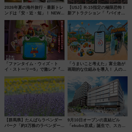
2026年夏の海外旅行・最新トレ
【USJ】R-15指定の極限恐怖！
ンドは「安・近・短」！ NEWT
新アトラクション「『バイオハ
調査から読み解く、最新の人気
ザード レクイエム』 ザ・ダイ
渡航先TOP5とは？ 円安時代の
ブ」今秋登場 ―予測不能の恐
旅行術
怖に泣き叫べ―
「ファンタイム・ウィズ・ト
「うまいこと考えた」富士急が
イ・ストーリー5」で激レア『ロ
画期的な仕組みを導入！ 人のか
ルカナ』カードをゲット！最新
わりにスマホが並ぶ「分身く
デコレーションも徹底解説
ん」始動
【群馬県】たんばらラベンダー
9月10日オープンの直結ビル
パーク「約3万株のラベンダー」
「ekubo京成」誕生で、スカイ
が見頃！新幹線＆無料送迎バス
ライナーも停まる巨大ハブ駅・