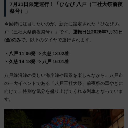
7月31日限定運行！「ひなび 八戸（三社大祭前夜
祭号）」
今回特に注目したいのが、新たに設定された「ひなび 八
戸（三社大祭前夜祭号）」です。
運転日は2026年7月31日
(金)のみ
で、以下のダイヤで運行されます。
・八戸 11:06発 ⇒ 久慈 13:02着
・久慈 14:18発 ⇒ 八戸 16:01着
八戸線沿線の美しい海岸線や風景を楽しみながら、八戸市
の一大イベントである「八戸三社大祭」前夜祭の華やぎに
向けて、特別な気分を盛り上げてくれる列車となっていま
す。