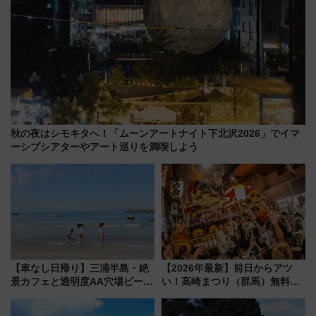
秋の夜はシモキタへ！「ムーンアートナイト下北沢2026」でイマ
ーシブシアターやアート巡りを満喫しよう
【車なし日帰り】三浦半島・絶
【2026年最新】前日からアツ
景カフェと透明度AA穴場ビーチ
い！高崎まつり（群馬）無料観
を巡る！ おトクな電車きっぷ活
覧エリアから初開催100人みこ
用してストレスフリー旅へ行こ
しまで