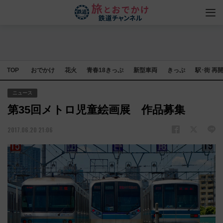
TOP
おでかけ
花火
青春18きっぷ
新型車両
きっぷ
駅･街 再
ニュース
第35回メトロ児童絵画展 作品募集
2017.06.20 21:06