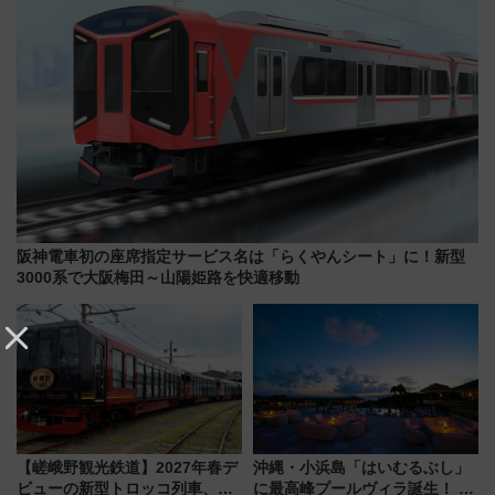
阪神電車初の座席指定サービス名は「らくやんシート」に！新型
3000系で大阪梅田～山陽姫路を快適移動
【嵯峨野観光鉄道】2027年春デ
沖縄・小浜島「はいむるぶし」
ビューの新型トロッコ列車、い
に最高峰プールヴィラ誕生！ 石