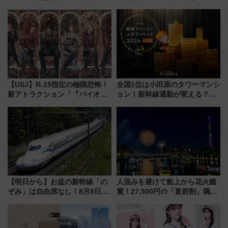
よいよ試運転開始へ！現行車両
垣島から船で向かう究極のご褒
は2026年で引退
美旅「何もしない贅沢」を体験
してみない？
【USJ】R-15指定の極限恐怖！
全国1位は小田原のタワーマンシ
新アトラクション「『バイオハ
ョン！新幹線通勤が変える？
ザード レクイエム』 ザ・ダイ
「住みたい街」の最新トレンド
ブ」今秋登場 ―予測不能の恐
【新築マンション人気ランキン
怖に泣き叫べ―
グ】
【明日から】お盆の新幹線「の
人混みを避けて船上から花火鑑
ぞみ」は自由席なし！8月8日午
賞！27,500円の「直前割」隅田
前はほぼ満席…でも数時間ズラ
川花火クルーズはデパ地下グル
せば空きが見つかることも 混
メも持ち込みOK
雑避ける「空席」探しのコツ