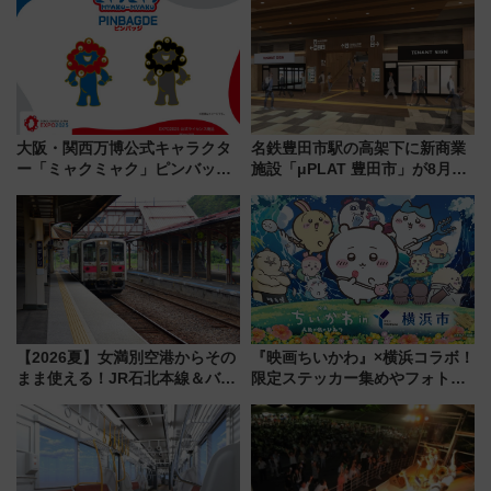
大阪・関西万博公式キャラクタ
名鉄豊田市駅の高架下に新商業
ー「ミャクミャク」ピンバッジ
施設「μPLAT 豊田市」が8月26
新登場！関西の駅構内などで7月
日開業！全8店舗が出店し街の新
中旬発売
たな玄関口へ
【2026夏】女満別空港からその
『映画ちいかわ』×横浜コラボ！
まま使える！JR石北本線＆バス
限定ステッカー集めやフォトス
乗り放題「北見・網走周遊フリ
ポット、特別花火でみなとみら
ーパス」でおトクに道東観光
いを満喫しよう（花火鑑賞会応
（8/3発売）
募は7/12まで！）