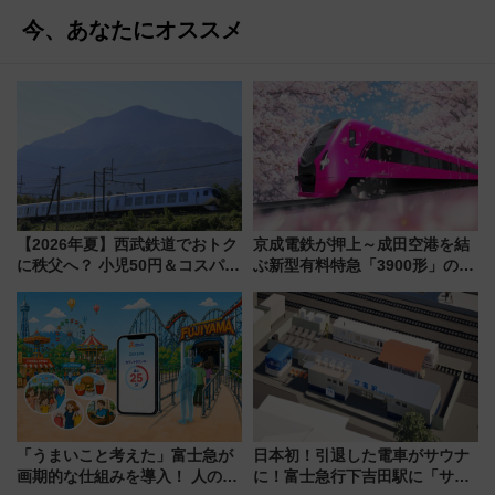
今、あなたにオススメ
【2026年夏】西武鉄道でおトク
京成電鉄が押上～成田空港を結
に秩父へ？ 小児50円＆コスパ最
ぶ新型有料特急「3900形」のコ
強きっぷで「安・近・短」な家
ンセプト・デザイン公開 愛称
族旅行！ 深夜の正丸トンネル探
募集も実施
検や特急ラビューも
「うまいこと考えた」富士急が
日本初！引退した電車がサウナ
画期的な仕組みを導入！ 人のか
に！富士急行下吉田駅に「サ電