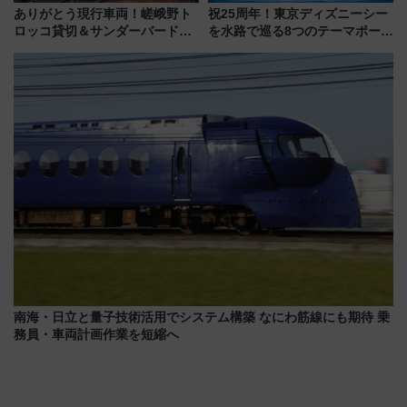
ありがとう現行車両！嵯峨野ト
祝25周年！東京ディズニーシー
ロッコ貸切＆サンダーバードレ
を水路で巡る8つのテーマポート
ストランで語り合う秋の京都
と限定デコレーションを解説
斉藤雪乃＆福原トシヒロと行
く！9月13日「京都の鉄道満喫
ツアー」開催
南海・日立と量子技術活用でシステム構築 なにわ筋線にも期待 乗
務員・車両計画作業を短縮へ