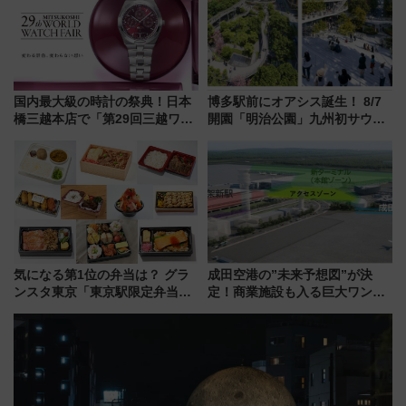
国内最大級の時計の祭典！日本
博多駅前にオアシス誕生！ 8/7
橋三越本店で「第29回三越ワー
開園「明治公園」九州初サウナ
ルドウォッチフェア」開幕
TOTOPAや日本一のピザなど絶
【2026年8月5日～25日】
品グルメ登場で駅前の過ごし方
はどう変わる？
気になる第1位の弁当は？ グラ
成田空港の”未来予想図”が決
ンスタ東京「東京駅限定弁当
定！商業施設も入る巨大ワンタ
2026 売上ランキング」
ーミナル、京成の高架新駅整備
で新型特急が品川･羽田とを結
ぶ！ JR空港駅は2面3線化！