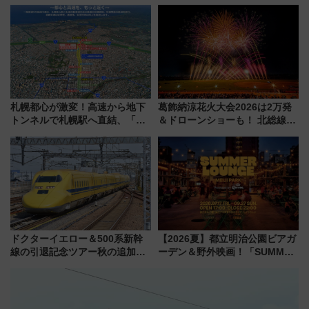
わりにスマホが並ぶ「分身く
（SADEN）」2026年12月開
ん」始動
業 行き交う電車の音や振動を
感じながら「ととのう」新感覚
札幌都心が激変！高速から地下
葛飾納涼花火大会2026は2万発
トンネルで札幌駅へ直結、「創
＆ドローンショーも！ 北総線を
成川通都心アクセス道路」が7月
使った穴場アクセスや臨時列
から本格着工、延長4.8km整備
車、観覧スポット情報と周辺観
事業の全貌
光まとめ（7/28開催）
ドクターイエロー＆500系新幹
【2026夏】都立明治公園ビアガ
線の引退記念ツアー秋の追加企
ーデン＆野外映画！「SUMMER
画が決定！乗車体験やグッズ・
LOUNGE」のアクセスと上映ス
ホテル情報まとめ
ケジュール 夜風とビール、映画
を満喫！