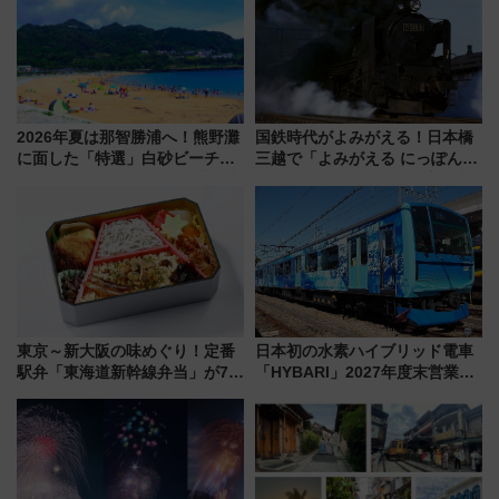
う！
2026年夏は那智勝浦へ！熊野灘
国鉄時代がよみがえる！日本橋
に面した「特選」白砂ビーチは
三越で「よみがえる にっぽんの
必見 「第17回那智勝浦町花火大
鉄道展」7/22-8/3開催、広田尚
会」は8月11日開催！
敬の名作写真も、駅弁フェスも
同時開催！
東京～新大阪の味めぐり！定番
日本初の水素ハイブリッド電車
駅弁「東海道新幹線弁当」が7月
「HYBARI」2027年度末営業運
21日にリニューアル発売
転へ 鉄道・発電・まちづくり
で水素利活用が加速