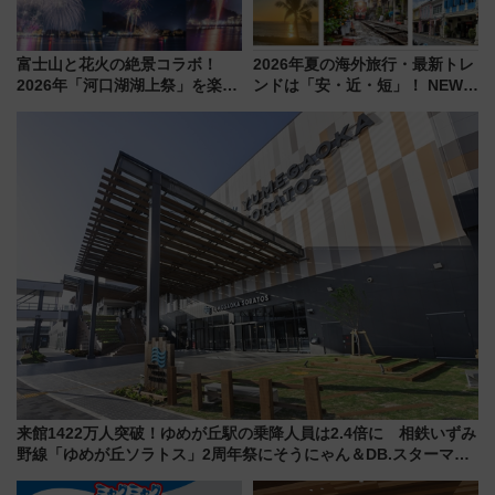
富士山と花火の絶景コラボ！
2026年夏の海外旅行・最新トレ
2026年「河口湖湖上祭」を楽し
ンドは「安・近・短」！ NEWT
む完全ガイド＆鉄道アクセスの
調査から読み解く、最新の人気
ススメ
渡航先TOP5とは？ 円安時代の
旅行術
来館1422万人突破！ゆめが丘駅の乗降人員は2.4倍に 相鉄いずみ
野線「ゆめが丘ソラトス」2周年祭にそうにゃん＆DB.スターマン
が登場