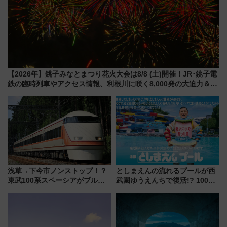
【2026年】銚子みなとまつり花火大会は8/8 (土)開催！JR･銚子電
鉄の臨時列車やアクセス情報、利根川に咲く8,000発の大迫力＆屋
台を満喫
浅草→下今市ノンストップ！？
としまえんの流れるプールが西
東武100系スペーシアがブルー
武園ゆうえんちで復活!? 100周
リボン賞35周年記念で「デビュ
年記念企画＆「春日のうん○スラ
ー当時の停車駅」を再現 運転
イダー」に注目 2026年夏は所
時刻や特急券の買い方を紹介
沢へ遊びに行こう