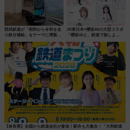
西武鉄道が「昭和から令和を走
JR東日本×櫻坂46の大型コラボ
り鉄分補給」をテーマに博覧会
「櫻坂46と、鉄道で旅しよ
を実施！くすのきホールで8月
う。」が7月20日より始動！新
14日から 新車両「トキイロ」体
潟・長野・庄内へ
験ブースも アクセスや申込方法
を解説
【奈良県】全国から鉄道会社が参加！駅弁も大集合！「大和鉄道