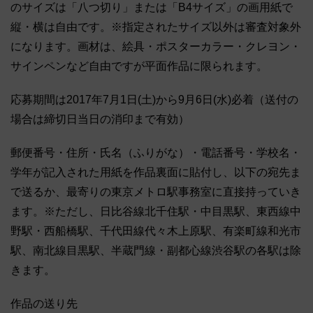
のサイズは「八つ切り」または「B4サイズ」の画用紙で
縦・横は自由です。※指定されたサイズ以外は審査対象外
になります。画材は、絵具・ポスターカラー・クレヨン・
サインペンなど自由ですが平面作品に限られます。
応募期間は2017年7月1日(土)から9月6日(水)必着（送付の
場合は締切日当日の消印まで有効）
郵便番号・住所・氏名（ふりがな）・電話番号・学校名・
学年が記入された用紙を作品裏面に貼付し、以下の宛先ま
で送るか、最寄りの東京メトロ駅事務室に直接持っていき
ます。※ただし、日比谷線北千住駅・中目黒駅、東西線中
野駅・西船橋駅、千代田線代々木上原駅、有楽町線和光市
駅、南北線目黒駅、半蔵門線・副都心線渋谷駅の各駅は除
きます。
作品の送り先