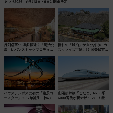
まつり2026」が8月8日・9日に開催決定
行列必至!? 博多駅近く「明治公
憧れの「城泊」が自分好みにカ
園」にパンストックプロデュー
スタマイズ可能に!? 国登録有形
スの新業態『Land Bageri』8/7
文化財・丸亀城「延寿閣別館」
オープン 秋からはビストロ営業
にオーダーメイド型の宿泊プラ
も！
ンが誕生！
ハウステンボスに初の「絶景コ
山陽新幹線「こだま」N700系
ースター」2027年誕生！秋の
6000番代が新デザインに！産学
「すんごいハロウィン」見どこ
連携で描く瀬戸内の波模様 運
ろも一挙紹介
用は今冬から