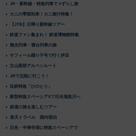
JR・新幹線・特急列車で #ずらし旅
カニの季節到来！カニ旅行特集！
【JTB】日帰り新幹線ツアー
鉄道ファン集まれ！ 鉄道博物館特集
観光列車・寝台列車の旅
サフィール踊り子号で行く伊豆
立山黒部アルペンルート
JRで北陸に行こう！
近鉄特急「ひのとり」
新型特急スペーシアXで日光鬼怒川へ
鉄道の旅を楽しむツアー
楽天トラベル 国内宿泊
日光・中禅寺湖に特急スペーシアで