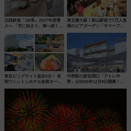
北陸鉄道「1M系」2027年度導
東北最大級！郡山駅前で7万人規
入へ 「空に始まり、海へ続く」
模のビアガーデン「サマーフェ
白山比咩神社をモチーフにした
スタ IN KORIYAMA 2026」
神秘的なデザイン
7/24-26開催！ 有料席はJRE
MALLで予約可能
東京ビッグサイト徒歩3分！ 有
中野駅の新玄関口「アトレ中
明ワシントンホテル改装オープ
野」が2026年12月9日開業！新
ン直前「ゆりかもめ運転台付き
改札直結で屋上BBQも楽しめる
客室」や海鮮丼が人気の朝食ビ
注目スポット
ュッフェを現地レポ