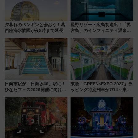
夕暮れのペンギンと会おう！葛
星野リゾート広島初進出！「界
西臨海水族園が夜8時まで延長
宮島」のインフィニティ温泉と
古式サウナ「石風呂」を大解剖
宿泊料金・アクセスは？（2026
年7月23日開業）
日向市駅が「日向坂46」駅に！
東急「GREEN×EXPO 2027」ラ
ひなたフェス2026開催に向けJR
ッピング特別列車が7/14～東
九州が記念きっぷや臨時列車で
横・田園都市・目黒線でデビュ
全力応援 夜行列車「ドリーム
ー！ 注目の編成やデザインまと
おひさま号」も走る
め