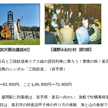
釜石と三陸鉄道南リアス線の貸切列車に乗ろう！豊穣の秋！釜
復興のシンボル「三陸鉄道」（岩手県）
､800円、こども69､800円〜73､800円
。盛岡駅に到着後は、岩手県・釜石へ向かい、漁船で牡蠣養殖
日目は、釜石市の特産品甲子柿の作り方の体験、海と山の食材で