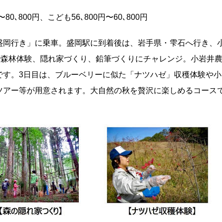
､800円、こども56､800円〜60､800円
盛岡行き」に乗車。盛岡駅に到着後は、岩手県・雫石へ行き、
で森林体験、隠れ家づくり、鉛筆づくりにチャレンジ。小岩井
です。3日目は、ブルーベリーに似た「ナツハゼ」収穫体験や小
ツアー等が用意されます。大自然の秋を贅沢に楽しめるコース