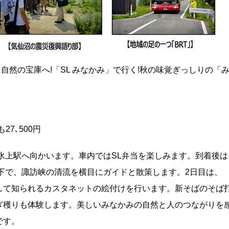
た自然の宝庫へ!「SL みなかみ」で行く!秋の味覚ぎっしりの「
27､500円
水上駅へ向かいます。車内ではSL弁当を楽しみます。到着後は
下で、諏訪峡の清流を横目にガイドと散策します。2日目は、
して知られるカスタネットの絵付けを行います。新そばのそば
ぎ穫りも体験します。美しいみなかみの自然と人のつながりを
です。