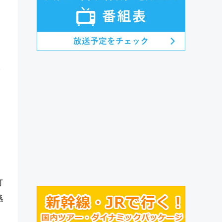
み
打
感