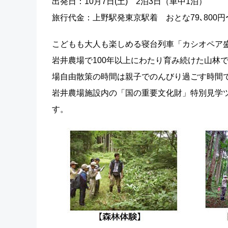
出発日：10月7日(土) 2泊3日（車中1泊）
旅行代金：上野駅発東京駅着 おとな79､800円〜80
こどもも大人も楽しめる寝台列車「カシオペア
岩井農場で100年以上にわたり育み続けた山林
場自由散策の時間は親子でのんびり過ごす時間
岩井農場施設内の「国の重要文化財」特別見学
す。