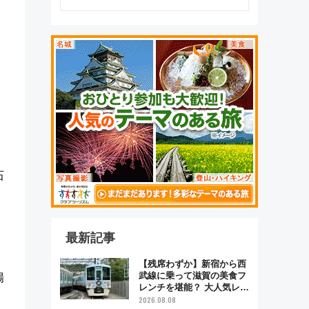
石
最新記事
【残席わずか】新宿から西
武線に乗って滋賀の美食フ
場
レンチを堪能？ 大人気レス
トラン列車「52席の至福」
2026.08.08