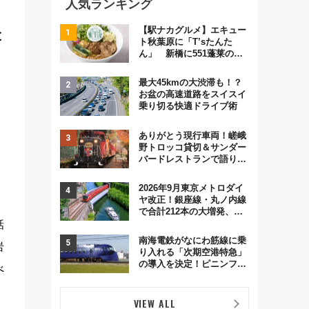
人気ランキング
【駅ナカグルメ】エキュー
と
ト秋葉原に「T’sたんた
ん」 新橋に551蓬莱の
DNAを継ぐ「東京豚饅」、
オムライス専門店「肉とた
最大45kmの大渋滞も！？
まご」新グルメ続々登場！
お盆の高速道路をスイスイ
【2026年8月】
乗り切る快適ドライブ術
ありがとう現行車両！嵯峨
野トロッコ貸切＆サンダー
バードレストランで語り合
う秋の京都 斉藤雪乃＆福
原トシヒロと行く！9月13
2026年9月東京メトロダイ
日「京都の鉄道満喫ツア
ヤ改正！銀座線・丸ノ内線
ー」開催
で合計212本の大増発、混
雑緩和に期待
話
南海電鉄がなにわ筋線に乗
岩
り入れる「次期空港特急」
の導入を決定！ピニンファ
べ
リーナによる日本初の鉄道
デザイン
VIEW ALL