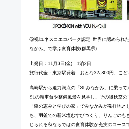
⑤祝!ユネスコエコパーク認定! 世界に認められ
なかみ」で学ぶ食育体験(群馬県)
出発日：11月3日(金) 1泊2日
旅行代金：東京駅発着 おとな32､800円、こども
高崎駅から迫力満点の「SLみなかみ」に乗って
SLの転車台や整備風景を見学し、その後秋空の
「森の恵みと学びの家」でみなかみが発祥地と
ち、羽釜での新米塩むすびづくり、りんごのも
じられる秋ならではの食育体験が充実のコース