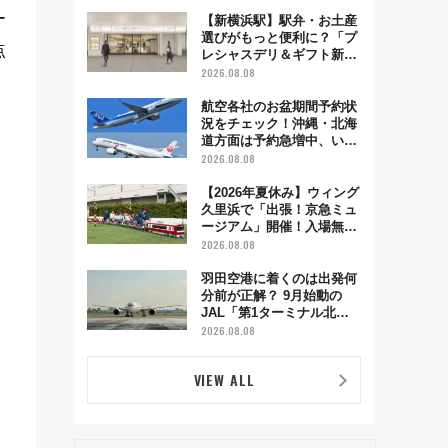
で味わう近江牛や伝統文化
ー
の特別コラボ
【新横浜駅】駅弁・お土産
選びがもっと便利に？「プ
点
レシャスデリ＆ギフト新横
浜」がオープン 場所や営
2026.08.08
業時間・限定弁当を紹介
航空各社のお盆期間予約状
況をチェック！沖縄・北海
道方面は予約急増中、いま
から狙うべき日は？
2026.08.08
【2026年夏休み】ウィング
久里浜で「出張！京急ミュ
ージアム」開催！入場無料
でスタンプラリーや子ども
2026.08.08
制服撮影も
羽田空港に着くのは出発何
分前が正解？ 9月始動の
JAL「第1ターミナル北側
サテライト」は徒歩1キロ
2026.08.08
超え！ 知っておきたい変更
点まとめ
！
VIEW ALL