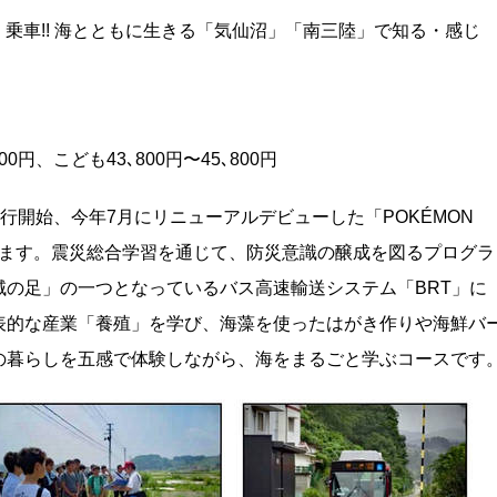
BRT」乗車!! 海とともに生きる「気仙沼」「南三陸」で知る・感じ
0円、こども43､800円〜45､800円
運行開始、今年7月にリニューアルデビューした「POKÉMON
向かいます。震災総合学習を通じて、防災意識の醸成を図るプログラ
の足」の一つとなっているバス高速輸送システム「BRT」に
表的な産業「養殖」を学び、海藻を使ったはがき作りや海鮮バ
の暮らしを五感で体験しながら、海をまるごと学ぶコースです