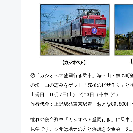
②「カシオペア盛岡行き乗車」海・山・鉄の町
の海・山の恵みをゲット「究極のピザ作り」と
出発日：10月7日(土) 2泊3日（車中1泊）
旅行代金：上野駅発東京駅着 おとな89､800円〜93
憧れの寝台列車「カシオペア盛岡行き」に乗車
見学です。夕食は地元の方と浜焼き夕食会。3