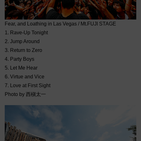
Fear, and Loathing in Las Vegas / Mt.FUJI STAGE
1. Rave-Up Tonight
2. Jump Around
3. Return to Zero
4. Party Boys
5. Let Me Hear
6. Virtue and Vice
7. Love at First Sight
Photo by 西槇太一