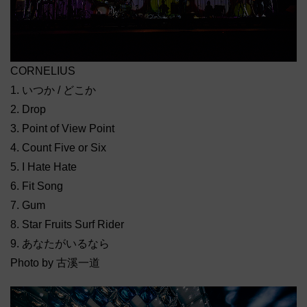
CORNELIUS
1. いつか / どこか
2. Drop
3. Point of View Point
4. Count Five or Six
5. I Hate Hate
6. Fit Song
7. Gum
8. Star Fruits Surf Rider
9. あなたがいるなら
Photo by 古溪一道