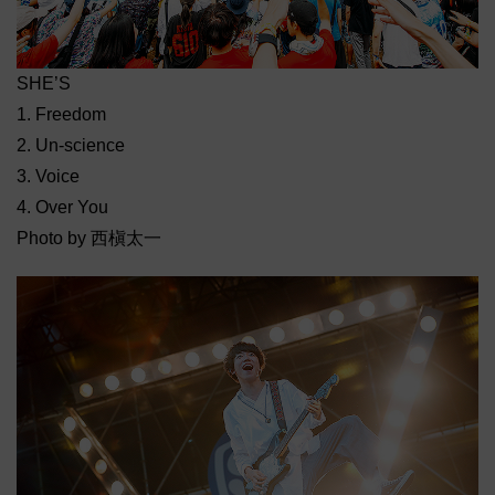
SHE’S
1. Freedom
2. Un-science
3. Voice
4. Over You
Photo by 西槇太一