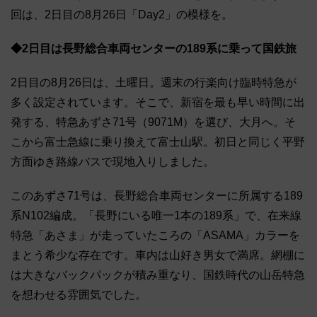
回は、2日目の8月26日「Day2」の模様を。
◆2日目は長野総合車両センターの189系に乗って国鉄旅
2日目の8月26日は、土曜日。週末の行楽向け臨時特急が
多く設定されています。そこで、新宿を最も早い時間に出
発する、特急あずさ71号（9071M）を選び、大月へ。そ
こから富士急線に乗り換えて富士山駅。初日と同じく平野
方面ゆき路線バスで現地入りしました。
このあずさ71号は、長野総合車両センターに所属する189
系N102編成。「長野にいる唯一1本の189系」で、在来線
特急「あさま」が走っていたころの「ASAMA」カラーを
まとう希少な存在です。車内は山好き男女で満席。網棚に
は大きなバックパックが積み重なり、国鉄時代の山岳特急
を想わせる雰囲気でした。