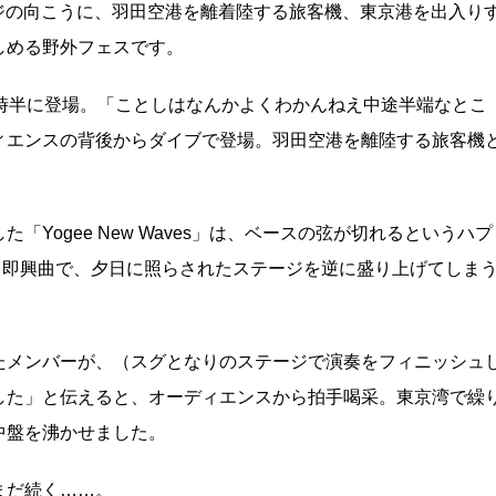
ージの向こうに、羽田空港を離着陸する旅客機、東京港を出入り
しめる野外フェスです。
時半に登場。「ことしはなんかよくわかんねえ中途半端なとこ
ィエンスの背後からダイブで登場。羽田空港を離陸する旅客機
Yogee New Waves」は、ベースの弦が切れるというハプ
る即興曲で、夕日に照らされたステージを逆に盛り上げてしま
たメンバーが、（スグとなりのステージで演奏をフィニッシュ
した」と伝えると、オーディエンスから拍手喝采。東京湾で繰
中盤を沸かせました。
まだ続く……。