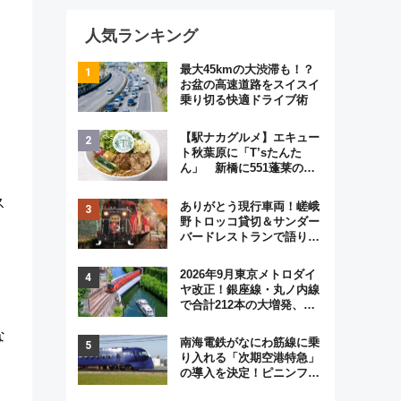
人気ランキング
最大45kmの大渋滞も！？
お盆の高速道路をスイスイ
乗り切る快適ドライブ術
【駅ナカグルメ】エキュー
ト秋葉原に「T’sたんた
ん」 新橋に551蓬莱の
DNAを継ぐ「東京豚饅」、
オムライス専門店「肉とた
ス
ありがとう現行車両！嵯峨
まご」新グルメ続々登場！
野トロッコ貸切＆サンダー
【2026年8月】
バードレストランで語り合
う秋の京都 斉藤雪乃＆福
原トシヒロと行く！9月13
2026年9月東京メトロダイ
日「京都の鉄道満喫ツア
ヤ改正！銀座線・丸ノ内線
ー」開催
で合計212本の大増発、混
雑緩和に期待
な
南海電鉄がなにわ筋線に乗
り入れる「次期空港特急」
の導入を決定！ピニンファ
リーナによる日本初の鉄道