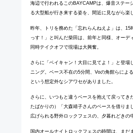
海辺で行われるこのBAYCAMPは、爆音ステ
る大型船が行き来する姿を、間近に見ながら楽
昨年、トリを務めた「忘れらんねえよ」は、15
っす！」と叫んだ柴田は、前年と同様、オーデ
同時テイクオフで現場は大興奮。
さらに「ベイキャン！大目に見てよ！」と登場した「
ニング。ベース不在の5分間、Voの角館らによ
という想定外なシアワセがありました。
さらに、いつもと違うベースを抱えて戻ってき
たばかりの）「大森靖子さんのベースを借りま
広げられる野外ロックフェスの、夕暮れどきの
国内オールナイトロックフェスの時間は、まだ