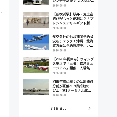
レンチを堪能？ 大人気レス
トラン列車「52席の至福」
2026.08.08
で味わう近江牛や伝統文化
ル
の特別コラボ
【新横浜駅】駅弁・お土産
選びがもっと便利に？「プ
レシャスデリ＆ギフト新横
浜」がオープン 場所や営
2026.08.08
業時間・限定弁当を紹介
航空各社のお盆期間予約状
況をチェック！沖縄・北海
道方面は予約急増中、いま
から狙うべき日は？
2026.08.08
【2026年夏休み】ウィング
久里浜で「出張！京急ミュ
ージアム」開催！入場無料
でスタンプラリーや子ども
2026.08.08
制服撮影も
羽田空港に着くのは出発何
分前が正解？ 9月始動の
JAL「第1ターミナル北側
サテライト」は徒歩1キロ
2026.08.08
超え！ 知っておきたい変更
点まとめ
VIEW ALL