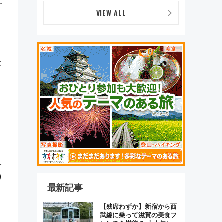
デザイン
す
VIEW ALL
と
う
し
り
最新記事
【残席わずか】新宿から西
武線に乗って滋賀の美食フ