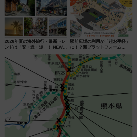
ディング＆カジュアルパーティ
ろも一挙紹介
ープラン
2026年夏の海外旅行・最新トレ
駅前広場の利用が「超お手軽」
ンドは「安・近・短」！ NEWT
に！？新プラットフォーム
調査から読み解く、最新の人気
「HirakeBA」8月3日始動、ス
渡航先TOP5とは？ 円安時代の
マホで簡単申請 物販や演奏会な
旅行術
どに【JR東日本】