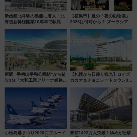
新函館北斗駅の裏側に潜入！北
【横浜市】夏の「夜の動物園」
海道新幹線開業10周年で駅長
2026は何時から？ ズーラシア・
室・地下通路など公開イベン
野毛山・金沢の電車アクセスや
ト 参加方法や体験内容を紹介
見どころ、限定イベントを徹底
解説！
新駅 “手柄山平和公園駅”から徒
【札幌から日帰り観光】ロイズ
歩3分「大和工業アリーナ姫路」
カカオ＆チョコレートタウン3周
10月開業！Novelbright公演 や
年！ 9月は入場料半額やチョコ
大相撲巡業など 豪華イベントと
詰め放題を開催、ロイズタウン
アクセス
駅からのアクセスも
小松島港まつり2026にブルーイ
来館1422万人突破！ゆめが丘駅