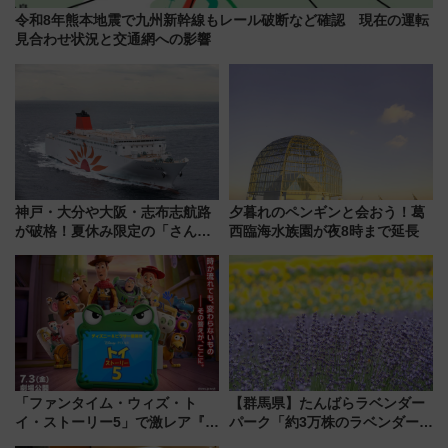
令和8年熊本地震で九州新幹線もレール破断など確認 現在の運転
見合わせ状況と交通網への影響
神戸・大分や大阪・志布志航路
夕暮れのペンギンと会おう！葛
が破格！夏休み限定の「さんふ
西臨海水族園が夜8時まで延長
らわあスペシャルセール」スタ
ート 夕朝食ビュッフェ付きで
快適な船旅はいかが？
「ファンタイム・ウィズ・ト
【群馬県】たんばらラベンダー
イ・ストーリー5」で激レア『ロ
パーク「約3万株のラベンダー」
ルカナ』カードをゲット！最新
が見頃！新幹線＆無料送迎バス