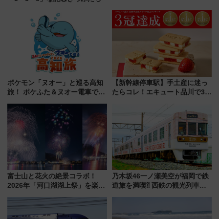
ポケモン「ヌオー」と巡る高知
【新幹線停車駅】手土産に迷っ
旅！ ポケふた＆ヌオー電車で楽
たらコレ！エキュート品川で3年
しむ鉄道スタンプラリーで土佐
連続売上1位を獲得した定番手土
路の絶景と絶品グルメを満喫！
産スイーツとは？
（7月18日スタート）
富士山と花火の絶景コラボ！
乃木坂46一ノ瀬美空が福岡で鉄
2026年「河口湖湖上祭」を楽し
道旅を満喫⁈ 西鉄の観光列車
む完全ガイド＆鉄道アクセスの
「THE RAIL KITCHEN
ススメ
CHIKUGO」で巡る福岡･太宰
府･柳川の旅！YouTubeが公開