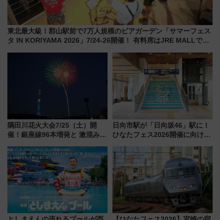
東北最大級！郡山駅前で7万人規模のビアガーデン「サマーフェス
タ IN KORIYAMA 2026」7/24-26開催！ 有料席はJRE MALLで予
約可能
隅田川花火大会7/25（土）開
日向市駅が「日向坂46」駅に！
催！銀座線96本増発と 激混みの
ひなたフェス2026開催に向けJR
「浅草駅」を回避する最寄り駅･
九州が記念きっぷや臨時列車で
アクセス攻略法、2万発の花火が
全力応援 夜行列車「ドリーム
都心の夜に！
おひさま号」も走る
としまえんの流れるプールが西
【ひなたフェス2026】宮崎の宿