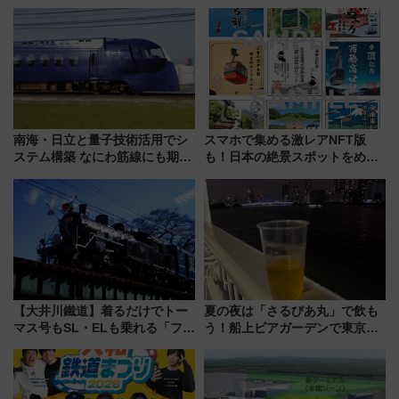
号」で群馬の温泉旅をもっと気
ント式」の先頭形状と明るく開
軽に 運行ダイヤ・運賃を解説
放的な車内空間に注目、デビュ
ーは9月
南海・日立と量子技術活用でシ
スマホで集める激レアNFT版
ステム構築 なにわ筋線にも期待
も！日本の絶景スポットをめぐ
乗務員・車両計画作業を短縮へ
って集める「索道印(さくどうい
ん)」企画がスタート
【大井川鐵道】着るだけでトー
夏の夜は「さるびあ丸」で飲も
マス号もSL・ELも乗れる「フリ
う！船上ビアガーデンで東京湾
ーきっぷTシャツ」8月6日より
の夜景を眺めながら軽く一
受注販売
杯……工場直送生ビールや島グ
ルメが美味い