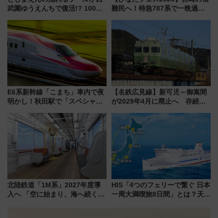
武園ゆうえんちで復活!? 100周
難民へ！特急787系で一晩過ご
年記念企画＆「春日のうん○スラ
せる夜間滞在型イベント「スワ
イダー」に注目 2026年夏は所
ローおひさま」が救世主に？
沢へ遊びに行こう
E6系新幹線「こまち」車内で夜
【名鉄広見線】新可児～御嵩間
明かし！秋田駅で「スペシャル
が2029年4月に廃止へ 存続協
ナイト」8月開催、料金や予約方
議終了で100年の歴史に幕
法は？
北陸鉄道「1M系」2027年度導
HIS「4つのフェリーで繋ぐ 日本
入へ 「空に始まり、海へ続く」
一周大満喫旅8日間」とは？天橋
白山比咩神社をモチーフにした
立・小樽・日光東照宮など全国
神秘的なデザイン
の絶景＆限定グルメを網羅！煩