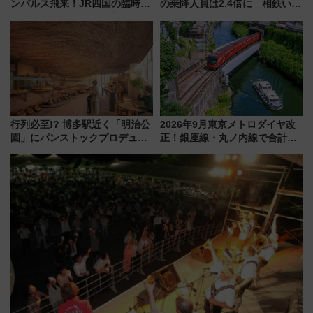
ンパルス飛来！JR四国の臨時ダ
の乗降人員は2.4倍に 相鉄いず
イヤや駐車場予約を徹底解説
み野線「ゆめが丘ソラトス」2周
年祭にそうにゃん＆DB.スター
マンが登場
行列必至!? 博多駅近く「明治公
2026年9月東京メトロダイヤ改
園」にパンストックプロデュー
正！銀座線・丸ノ内線で合計
スの新業態『Land Bageri』8/7
212本の大増発、混雑緩和に期
オープン 秋からはビストロ営業
待
も！