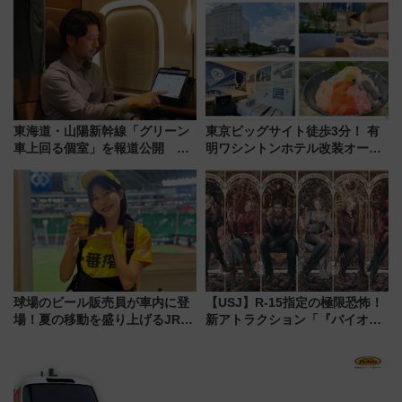
デコレーションも徹底解説
で都心から約1時間半で夏の絶景
を！
東海道・山陽新幹線「グリーン
東京ビッグサイト徒歩3分！ 有
車上回る個室」を報道公開 プ
明ワシントンホテル改装オープ
ライベート感備えた上質な空間
ン直前「ゆりかもめ運転台付き
客室」や海鮮丼が人気の朝食ビ
ュッフェを現地レポ
球場のビール販売員が車内に登
【USJ】R-15指定の極限恐怖！
場！夏の移動を盛り上げるJR九
新アトラクション「『バイオハ
州「ビール新幹線」7月31日・8
ザード レクイエム』 ザ・ダイ
月7日限定 ソフトバンクホーク
ブ」今秋登場 ―予測不能の恐
スとコラボ
怖に泣き叫べ―