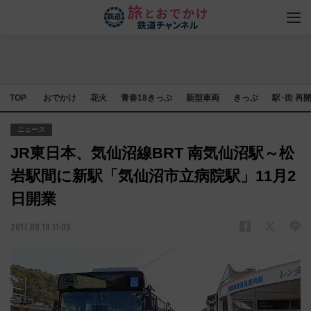
TOP
おでかけ
花火
青春18きっぷ
新型車両
きっぷ
駅･街 再
ニュース
JR東日本、気仙沼線BRT 南気仙沼駅～松
岩駅間に新駅「気仙沼市立病院駅」11月2
日開業
2017.09.19 11:09