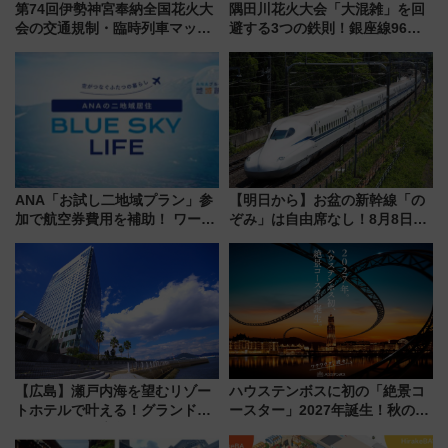
第74回伊勢神宮奉納全国花火大
隅田川花火大会「大混雑」を回
会の交通規制・臨時列車マッ
避する3つの鉄則！銀座線96本
プ！JR東海・近鉄で快適にアク
増発･浅草線臨時ダイヤ･スカイ
セス
ツリー駅の規制まとめ 7/25開催
（2026年）
ANA「お試し二地域プラン」参
【明日から】お盆の新幹線「の
加で航空券費用を補助！ ワーケ
ぞみ」は自由席なし！8月8日午
ーションや週末移住に最適な自
前はほぼ満席…でも数時間ズラ
治体は？ 2026年は対象のエリア
せば空きが見つかることも 混
が拡大！
雑避ける「空席」探しのコツ
【広島】瀬戸内海を望むリゾー
ハウステンボスに初の「絶景コ
トホテルで叶える！グランドプ
ースター」2027年誕生！秋の
リンスホテル広島のフォトウエ
「すんごいハロウィン」見どこ