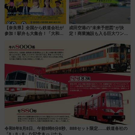
【奈良県】全国から鉄道会社が
成田空港の”未来予想図”が決
参加！駅弁も大集合！「大和鉄
定！商業施設も入る巨大ワンタ
道まつり2026」が8月8日・9日
ーミナル、京成の高架新駅整備
に開催決定
で新型特急が品川･羽田とを結
ぶ！ JR空港駅は2面3線化！
令和8年8月8日、午前8時8分8秒、888セット限定……鉄道各社の
「8・8・8」な記念きっぷたち