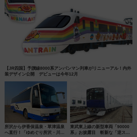
【JR四国】予讃線8000系アンパンマン列車がリニューアル！内外
装デザイン公開 デビューは今年12月
所沢から伊香保温泉・草津温泉
東武東上線の新型車両「90000
へ直行！「ゆめぐり所沢・川越
系」お披露目 斬新な「逆スラ