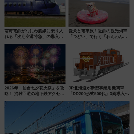
に
南海電鉄がなにわ筋線に乗り入
愛犬と電車旅！近鉄の観光列車
れる「次期空港特急」の導入を
「つどい」で行く「わんわん列
決定！ピニンファリーナによる
車」第5弾！海辺のBBQも楽し
日本初の鉄道デザイン
める日帰りツアー
2026年「仙台七夕花火祭」を攻
JR北海道が新型事業用機関車
略！ 混雑回避の地下鉄アクセス
「DD200形式500代」3両導入へ
からまだ買える有料席情報、花
火前に楽しむ仙台観光ルートま
で解説！