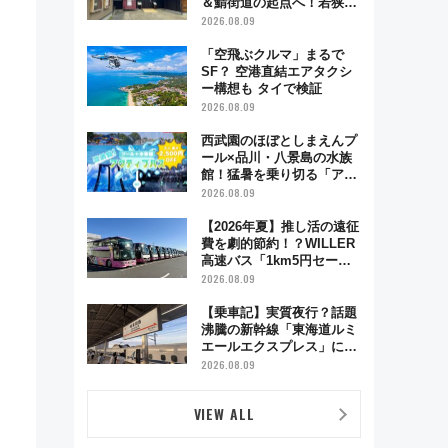
＆鯖街道の起点へ！若狭小
浜お魚センターでBBQ、老
2026.08.09
舗お酢店ソフトなど歴史＆
グルメ散歩
「空飛ぶクルマ」まるで
SF？ 空港直結エアタクシ
ー構想も タイで検証
2026.08.09
西武園のほぼとしまえんプ
ール×品川・八景島の水族
館！猛暑を乗り切る「アク
ティブパス」で夏休みをお
2026.08.09
得に楽しむ！
【2026年夏】推し活の遠征
費を劇的節約！？WILLER
高速バス「1km5円セー
ル」やワンコイン温泉の最
2026.08.09
強ルート 予約期間・対象
路線まとめ
【乗車記】実質夜行？話題
沸騰の新幹線「東海道ルミ
エールエクスプレス」に乗
車してみた 東京22時発、
2026.08.09
京都・新大阪に6時台着
見どころは岐阜羽島の素晴
VIEW ALL
らし過ぎる朝