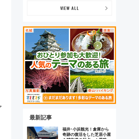
ま」が救世主に？
VIEW ALL
ア
最新記事
福井･小浜観光！倉庫から
奇跡の復活をした芝居小屋