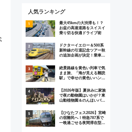
人気ランキング
最大45kmの大渋滞も！？
お盆の高速道路をスイスイ
乗り切る快適ドライブ術
式
ドクターイエロー＆500系
新幹線の引退記念ツアー秋
の追加企画が決定！乗車体
験やグッズ・ホテル情報ま
とめ
絶景路線を黄色い列車で気
まま旅、「海が見える難読
駅」で幸せの黄色いハンカ
チに願いを 「新・鉄道ひ
とり旅」279回目の舞台は
【2026年版】夏休みに家族
「島原鉄道」
で夜の動物園はいかが？東
山動植物園＆のんほいパー
ク「ナイトZOO」開催情報
【ひなたフェス2026】宮崎
の宿難民へ！特急787系で
一晩過ごせる夜間滞在型イ
ベント「スワローおひさ