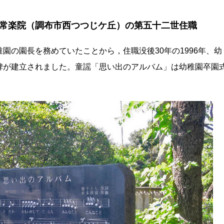
常楽院（調布市西つつじケ丘）の第五十二世住職
園の園長を務めていたことから，住職没後30年の1996年、幼
碑が建立されました。童謡「思い出のアルバム」は幼稚園卒園