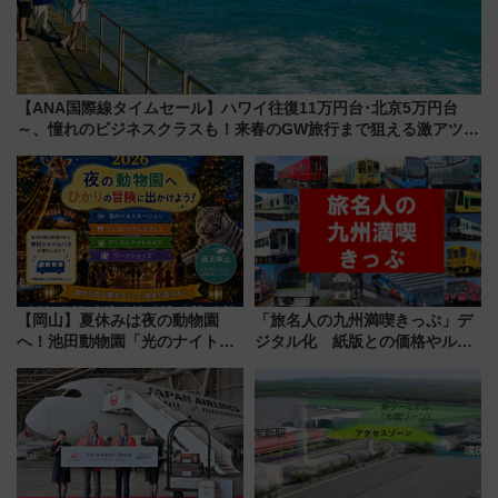
【ANA国際線タイムセール】ハワイ往復11万円台･北京5万円台
～、憧れのビジネスクラスも！来春のGW旅行まで狙える激アツ路
線まとめ（8/10まで）
【岡山】夏休みは夜の動物園
「旅名人の九州満喫きっぷ」デ
へ！池田動物園「光のナイトズ
ジタル化 紙版との価格やルー
ー2026」で光と動物が彩る特別
ルの違いを解説
な夜