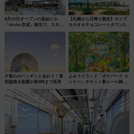
9月10日オープンの直結ビル
【札幌から日帰り観光】ロイズ
「ekubo京成」誕生で、スカイ
カカオ＆チョコレートタウン3周
ライナーも停まる巨大ハブ駅・
年！ 9月は入場料半額やチョコ
新鎌ヶ谷はどう変わる？ 全テナ
詰め放題を開催、ロイズタウン
ント情報も公開！
駅からのアクセスも
夕暮れのペンギンと会おう！葛
よみうりランド「ポケパーク カ
西臨海水族園が夜8時まで延長
ントー」チケット新ルール解
説！購入制限の緩和と入場時の
本人確認が11月スタート