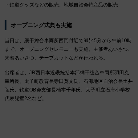
・鉄道グッズなどの販売、地域自治会特産品の販売
オープニング式典も実施
当日は、網干総合車両所西門付近で9時45分から午前10時
まで、オープニングセレモニーも実施。主催者あいさつ、
来賓あいさつ、テープカットなどが行われる。
出席者は、JR西日本近畿統括本部網干総合車両所羽田克
幸所長、太子町教育長寺田寛文氏、石海地区自治会長土井
弘氏、鉄道OB会支部長楠本千年氏、太子町立石海小学校
代表児童2名など。