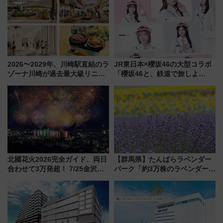
2026〜2029年、川崎駅直結のラ
JR東日本×櫻坂46の大型コラボ
ゾーナ川崎が過去最大級リニュ
「櫻坂46と、鉄道で旅しよ
ーアル！ フードコート拡大など
う。」が7月20日より始動！新
「いつから何が変わるか」徹底
潟・長野・庄内へ
解説！
北國花火2026完全ガイド、両日
【群馬県】たんばらラベンダー
合わせて3万発超！ 7/25金沢大
パーク「約3万株のラベンダー」
会・8/1川北大会の2つの花火大
が見頃！新幹線＆無料送迎バス
会の日程・アクセス・観覧席ま
で都心から約1時間半で夏の絶景
とめ（石川県）
を！