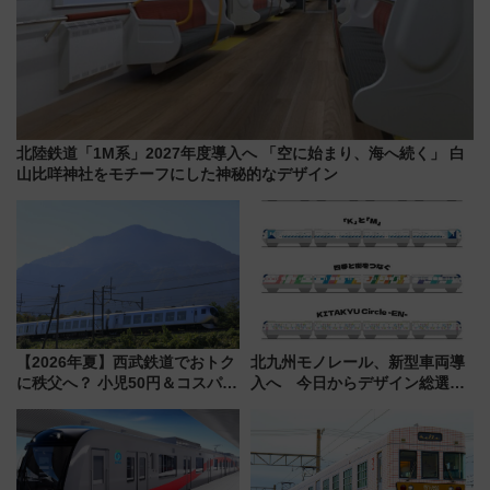
北陸鉄道「1M系」2027年度導入へ 「空に始まり、海へ続く」 白
山比咩神社をモチーフにした神秘的なデザイン
【2026年夏】西武鉄道でおトク
北九州モノレール、新型車両導
に秩父へ？ 小児50円＆コスパ最
入へ 今日からデザイン総選挙
強きっぷで「安・近・短」な家
始まる
族旅行！ 深夜の正丸トンネル探
検や特急ラビューも