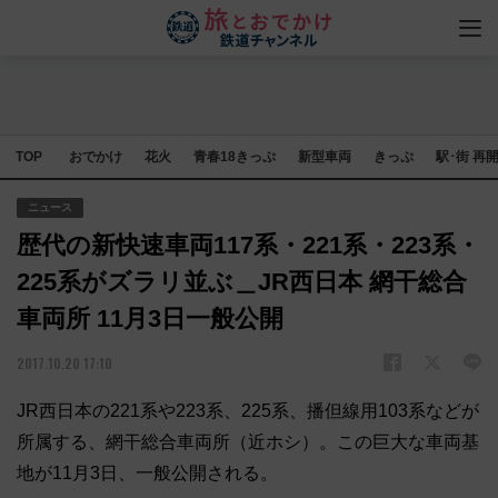
TOP
おでかけ
花火
青春18きっぷ
新型車両
きっぷ
駅･街 再
ニュース
歴代の新快速車両117系・221系・223系・
225系がズラリ並ぶ＿JR西日本 網干総合
車両所 11月3日一般公開
2017.10.20 17:10
JR西日本の221系や223系、225系、播但線用103系などが
所属する、網干総合車両所（近ホシ）。この巨大な車両基
地が11月3日、一般公開される。