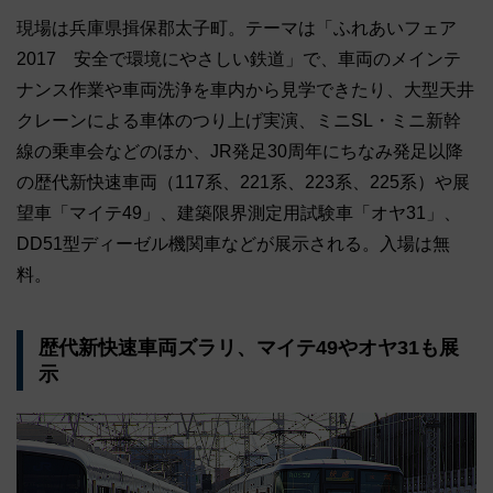
現場は兵庫県揖保郡太子町。テーマは「ふれあいフェア
2017 安全で環境にやさしい鉄道」で、車両のメインテ
ナンス作業や車両洗浄を車内から見学できたり、大型天井
クレーンによる車体のつり上げ実演、ミニSL・ミニ新幹
線の乗車会などのほか、JR発足30周年にちなみ発足以降
の歴代新快速車両（117系、221系、223系、225系）や展
望車「マイテ49」、建築限界測定用試験車「オヤ31」、
DD51型ディーゼル機関車などが展示される。入場は無
料。
歴代新快速車両ズラリ、マイテ49やオヤ31も展
示