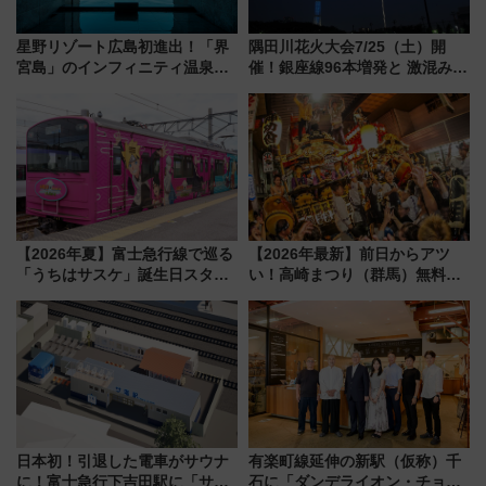
星野リゾート広島初進出！「界
隅田川花火大会7/25（土）開
宮島」のインフィニティ温泉と
催！銀座線96本増発と 激混みの
古式サウナ「石風呂」を大解剖
「浅草駅」を回避する最寄り駅･
宿泊料金・アクセスは？（2026
アクセス攻略法、2万発の花火が
年7月23日開業）
都心の夜に！
【2026年夏】富士急行線で巡る
【2026年最新】前日からアツ
「うちはサスケ」誕生日スタン
い！高崎まつり（群馬）無料観
プラリー！富士急ハイランド限
覧エリアから初開催100人みこ
定グルメ＆グッズ徹底ガイド
しまで
日本初！引退した電車がサウナ
有楽町線延伸の新駅（仮称）千
に！富士急行下吉田駅に「サ電
石に「ダンデライオン・チョコ