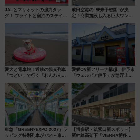
JALとマリオットの強力タッ
成田空港の”未来予想図”が決
グ！ フライトと宿泊のステイタ
定！商業施設も入る巨大ワンタ
スマッチでFLY ON ポイントや
ーミナル、京成の高架新駅整備
上級会員資格を効率よく獲得す
で新型特急が品川･羽田とを結
る方法を解説
ぶ！ JR空港駅は2面3線化！
愛犬と電車旅！近鉄の観光列車
愛媛OV新アリーナ構想、伊予市
「つどい」で行く「わんわん列
「ウェルピア伊予」が急浮上！
車」第5弾！海辺のBBQも楽し
サイボウズ青野社長の参加表明
める日帰りツアー
で探る鉄道アクセスの未来
東急「GREEN×EXPO 2027」ラ
【博多駅・筑紫口新スポット】
ッピング特別列車が7/14～東
新幹線高架下「VIERRA博多テ