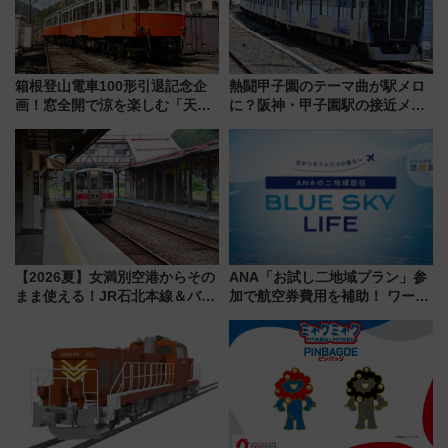
箱根登山電車100形引退記念企
熱闘甲子園のテーマ曲が駅メロ
画！窓全開で涼を楽しむ「天然
に？阪神・甲子園駅の接近メロ
クーラー体験号」と限定鉄コレ
ディがVaundy「かげろう」×向
発売
谷実アレンジの特別仕様へ、8月
5日始発から
【2026夏】女満別空港からその
ANA「お試し二地域プラン」参
まま使える！JR石北本線＆バス
加で航空券費用を補助！ ワーケ
乗り放題「北見・網走周遊フリ
ーションや週末移住に最適な自
ーパス」でおトクに道東観光
治体は？ 2026年は対象のエリア
（8/3発売）
が拡大！