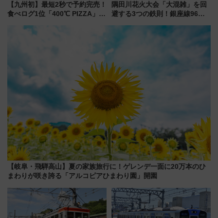
【九州初】最短2秒で予約完売！
隅田川花火大会「大混雑」を回
食べログ1位「400℃ PIZZA」が
避する3つの鉄則！銀座線96本
博多駅すぐの明治公園に8/7オー
増発･浅草線臨時ダイヤ･スカイ
プン。もつ鍋風など限定メニュ
ツリー駅の規制まとめ 7/25開催
ーも
（2026年）
【岐阜・飛騨高山】夏の家族旅行に！ゲレンデ一面に20万本のひ
まわりが咲き誇る「アルコピアひまわり園」開園