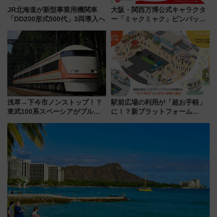
JR北海道が新型事業用機関車
大阪・関西万博公式キャラクタ
「DD200形式500代」3両導入へ
ー「ミャクミャク」ピンバッジ
新登場！関西の駅構内などで7月
中旬発売
浅草→下今市ノンストップ！？
駅前広場の利用が「超お手軽」
東武100系スペーシアがブルー
に！？新プラットフォーム
リボン賞35周年記念で「デビュ
「HirakeBA」8月3日始動、ス
ー当時の停車駅」を再現 運転
マホで簡単申請 物販や演奏会な
時刻や特急券の買い方を紹介
どに【JR東日本】