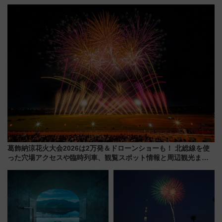
横・田園都市・目黒線でデビュ
ラス」が9/18開業！九州初出店
ー！ 注目の編成やデザインまと
など注目の全6店舗 「博多活憩
め
通り」も一新
葛飾納涼花火大会2026は2万発＆ドローンショーも！ 北総線を使
った穴場アクセスや臨時列車、観覧スポット情報と周辺観光まと
め（7/28開催）