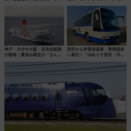
（SADEN）」2026年12月開
レート」が出店！ 東京メトロが
業 行き交う電車の音や振動を
1億円出資で挑む新時代のまちづ
感じながら「ととのう」新感覚
くりとは？
神戸・大分や大阪・志布志航路
所沢から伊香保温泉・草津温泉
が破格！夏休み限定の「さんふ
へ直行！「ゆめぐり所沢・川越
らわあスペシャルセール」スタ
号」で群馬の温泉旅をもっと気
ート 夕朝食ビュッフェ付きで
軽に 運行ダイヤ・運賃を解説
快適な船旅はいかが？