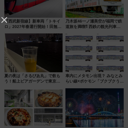
【西武新宿線】新車両「トキイ
乃木坂46一ノ瀬美空が福岡で鉄
ロ」2027年春運行開始！田無・
道旅を満喫⁈ 西鉄の観光列車
新所沢にも停車 2028年春には
「THE RAIL KITCHEN
「第2弾」も
CHIKUGO」で巡る福岡･太宰
府･柳川の旅！YouTubeが公開
に
夏の夜は「さるびあ丸」で飲も
車内にメタモン出現？ みなとみ
う！船上ビアガーデンで東京湾
らい線×ポケモン「ブクブクうみ
の夜景を眺めながら軽く一
ぞこの街」ラッピング電車が運
杯……工場直送生ビールや島グ
行開始に！ この夏は直通列車で
ルメが美味い
横浜へ！