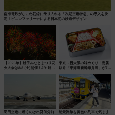
南海電鉄がなにわ筋線に乗り入れる「次期空港特急」の導入を決
定！ピニンファリーナによる日本初の鉄道デザイン
【2026年】銚子みなとまつり花
東京～新大阪の味めぐり！定番
火大会は8/8 (土)開催！JR･銚子
駅弁「東海道新幹線弁当」が7月
電鉄の臨時列車やアクセス情
21日にリニューアル発売
報、利根川に咲く8,000発の大迫
力＆屋台を満喫
羽田空港に着くのは出発何分前
絶景路線を黄色い列車で気まま