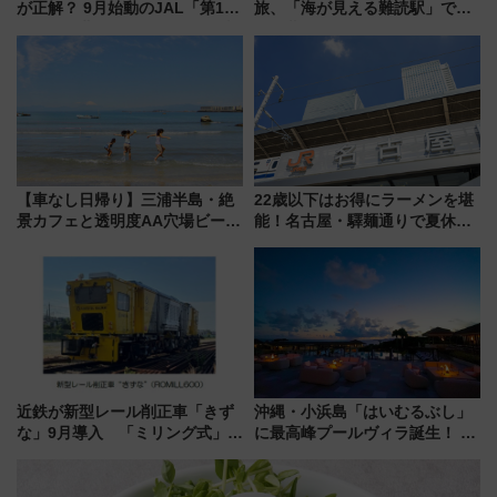
が正解？ 9月始動のJAL「第1タ
旅、「海が見える難読駅」で幸
ーミナル北側サテライト」は徒
せの黄色いハンカチに願いを
歩1キロ超え！ 知っておきたい
「新・鉄道ひとり旅」279回目
変更点まとめ
の舞台は「島原鉄道」
【車なし日帰り】三浦半島・絶
22歳以下はお得にラーメンを堪
景カフェと透明度AA穴場ビーチ
能！名古屋・驛麺通りで夏休み
を巡る！ おトクな電車きっぷ活
限定「U22応援割り」が7月21日
用してストレスフリー旅へ行こ
よりスタート
う！
近鉄が新型レール削正車「きず
沖縄・小浜島「はいむるぶし」
な」9月導入 「ミリング式」採
に最高峰プールヴィラ誕生！ 石
用でメンテナンス作業を効率
垣島から船で向かう究極のご褒
化！安全性や乗り心地の向上に
美旅「何もしない贅沢」を体験
貢献するだけでなく、全線区で
してみない？