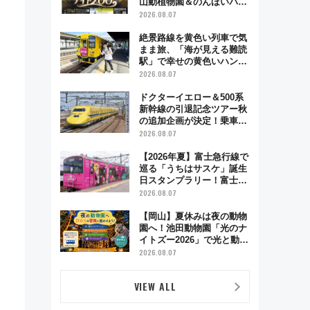
山動植物園＆のんほいパー
ク「ナイトZOO」開催情報
2026.08.07
絶景路線を黄色い列車で気
まま旅、「海が見える難読
駅」で幸せの黄色いハンカ
チに願いを 「新・鉄道ひ
2026.08.07
とり旅」279回目の舞台は
「島原鉄道」
ドクターイエロー＆500系
新幹線の引退記念ツアー秋
の追加企画が決定！乗車体
験やグッズ・ホテル情報ま
2026.08.07
とめ
【2026年夏】富士急行線で
巡る「うちはサスケ」誕生
日スタンプラリー！富士急
ハイランド限定グルメ＆グ
2026.08.07
ッズ徹底ガイド
【岡山】夏休みは夜の動物
園へ！池田動物園「光のナ
イトズー2026」で光と動物
が彩る特別な夜
2026.08.07
VIEW ALL