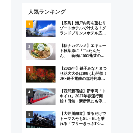
人気ランキング
【広島】瀬戸内海を望むリ
ゾートホテルで叶える！グ
ランドプリンスホテル広島
のフォトウエディング＆カ
ジュアルパーティープラン
【駅ナカグルメ】エキュー
ト秋葉原に「T’sたんた
ん」 新橋に551蓬莱の
DNAを継ぐ「東京豚饅」、
オムライス専門店「肉とた
【2026年】銚子みなとまつ
まご」新グルメ続々登場！
り花火大会は8/8 (土)開催！
【2026年8月】
JR･銚子電鉄の臨時列車や
アクセス情報、利根川に咲
く8,000発の大迫力＆屋台
【西武新宿線】新車両「ト
を満喫
キイロ」2027年春運行開
始！田無・新所沢にも停
車 2028年春には「第2
弾」も
【大井川鐵道】着るだけで
トーマス号もSL・ELも乗
れる「フリーきっぷTシャ
ツ」8月6日より受注販売