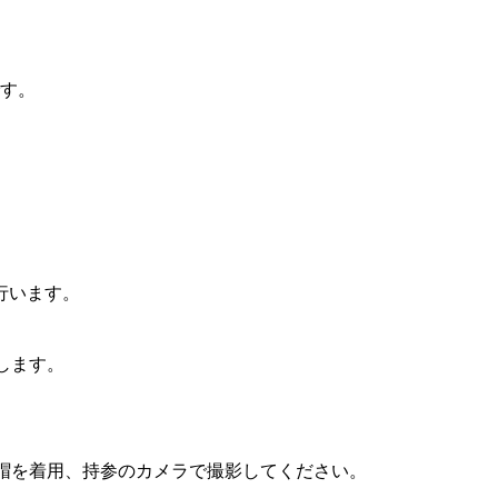
です。
行います。
します。
帽を着用、持参のカメラで撮影してください。