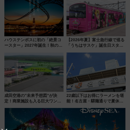
ZOO」開催情報
した、推し活遠征や観光時のリ
アルな懐事情
ハウステンボスに初の「絶景コ
【2026年夏】富士急行線で巡る
ースター」2027年誕生！秋の
「うちはサスケ」誕生日スタン
「すんごいハロウィン」見どこ
プラリー！富士急ハイランド限
ろも一挙紹介
定グルメ＆グッズ徹底ガイド
成田空港の”未来予想図”が決
22歳以下はお得にラーメンを堪
定！商業施設も入る巨大ワンタ
能！名古屋・驛麺通りで夏休み
ーミナル、京成の高架新駅整備
限定「U22応援割り」が7月21日
で新型特急が品川･羽田とを結
よりスタート
ぶ！ JR空港駅は2面3線化！