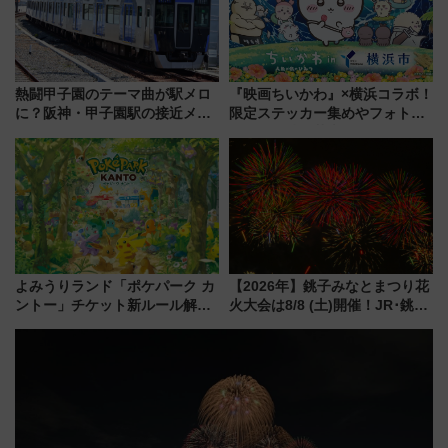
熱闘甲子園のテーマ曲が駅メロ
『映画ちいかわ』×横浜コラボ！
に？阪神・甲子園駅の接近メロ
限定ステッカー集めやフォトス
ディがVaundy「かげろう」×向
ポット、特別花火でみなとみら
谷実アレンジの特別仕様へ、8月
いを満喫しよう（花火鑑賞会応
5日始発から
募は7/12まで！）
よみうりランド「ポケパーク カ
【2026年】銚子みなとまつり花
ントー」チケット新ルール解
火大会は8/8 (土)開催！JR･銚子
説！購入制限の緩和と入場時の
電鉄の臨時列車やアクセス情
本人確認が11月スタート
報、利根川に咲く8,000発の大迫
力＆屋台を満喫