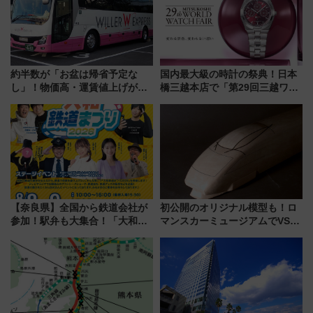
約半数が「お盆は帰省予定な
国内最大級の時計の祭典！日本
し」！物価高・運賃値上げが財
橋三越本店で「第29回三越ワー
布を直撃、往復1万円以内なら帰
ルドウォッチフェア」開幕
りたいけど……【WILLER お盆
【2026年8月5日～25日】
帰省動向調査】
【奈良県】全国から鉄道会社が
初公開のオリジナル模型も！ロ
参加！駅弁も大集合！「大和鉄
マンスカーミュージアムでVSE
道まつり2026」が8月8日・9日
の設計秘話に迫る企画展が7月
に開催決定
15日スタート