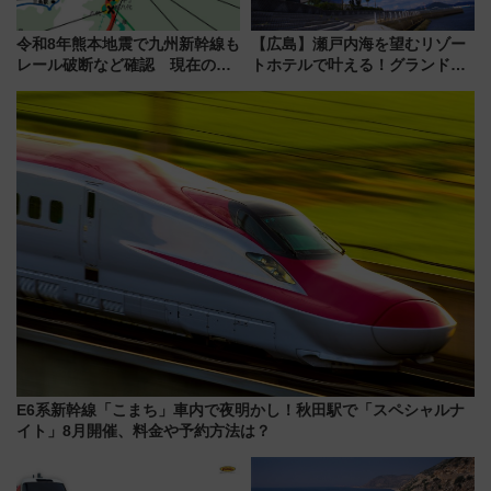
令和8年熊本地震で九州新幹線も
【広島】瀬戸内海を望むリゾー
レール破断など確認 現在の運
トホテルで叶える！グランドプ
転見合わせ状況と交通網への影
リンスホテル広島のフォトウエ
響
ディング＆カジュアルパーティ
ープラン
E6系新幹線「こまち」車内で夜明かし！秋田駅で「スペシャルナ
イト」8月開催、料金や予約方法は？