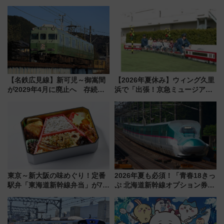
【名鉄広見線】新可児～御嵩間
【2026年夏休み】ウィング久里
が2029年4月に廃止へ 存続協
浜で「出張！京急ミュージア
議終了で100年の歴史に幕
ム」開催！入場無料でスタンプ
ラリーや子ども制服撮影も
東京～新大阪の味めぐり！定番
2026年夏も必須！「青春18きっ
駅弁「東海道新幹線弁当」が7月
ぷ 北海道新幹線オプション券」
21日にリニューアル発売
自動改札対応ルールと途中下車
の罠