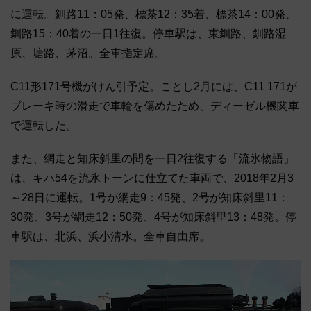
に運転。釧路11：05発、標茶12：35着、標茶14：00発、
釧路15：40着の一日1往復。停車駅は、東釧路、釧路湿
原、塘路、茅沼。全車指定席。
C11形171号機がけん引予定。ことし2月には、C11 171が
ブレーキ時の滑走で車輪を傷めたため、ディーゼル機関車
で運転した。
また、網走と知床斜里の間を一日2往復する「流氷物語」
は、キハ54を流氷トーンに仕立てた車両で、2018年2月3
～28日に運転。1号が網走9：45発、2号が知床斜里11：
30発、3号が網走12：50発、4号が知床斜里13：48発。停
車駅は、北浜、浜小清水。全車自由席。