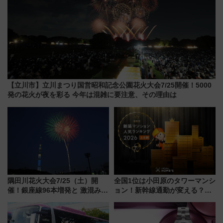
【立川市】立川まつり国営昭和記念公園花火大会7/25開催！5000
発の花火が夜を彩る 今年は混雑に要注意、その理由は
隅田川花火大会7/25（土）開
全国1位は小田原のタワーマンシ
催！銀座線96本増発と 激混みの
ョン！新幹線通勤が変える？
「浅草駅」を回避する最寄り駅･
「住みたい街」の最新トレンド
アクセス攻略法、2万発の花火が
【新築マンション人気ランキン
都心の夜に！
グ】