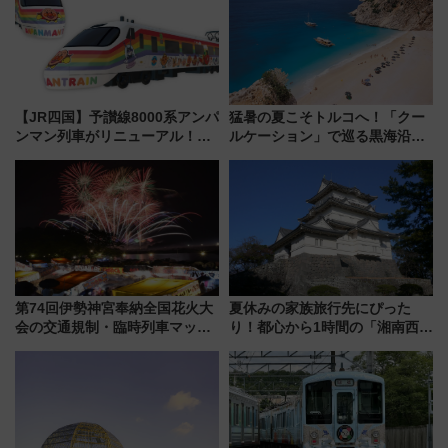
【JR四国】予讃線8000系アンパ
猛暑の夏こそトルコへ！「クー
ンマン列車がリニューアル！内
ルケーション」で巡る黒海沿岸
外装デザイン公開 デビューは
やエーゲ海の避暑リゾート 関
今年12月
連検索数が前年比237％増、ナ
ショジオも認める『2026年に訪
れるべき世界の旅先』
第74回伊勢神宮奉納全国花火大
夏休みの家族旅行先にぴった
会の交通規制・臨時列車マッ
り！都心から1時間の「湘南西エ
プ！JR東海・近鉄で快適にアク
リア」満喫ガイド 鎌倉・江の
セス
島とは異なる魅力を持つ今夏の
注目スポット