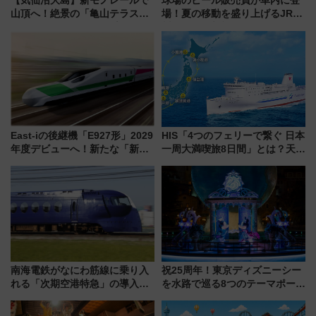
【気仙沼大島】新モノレールで
球場のビール販売員が車内に登
山頂へ！絶景の「亀山テラス
場！夏の移動を盛り上げるJR九
360°」が7月19日オープン、休
州「ビール新幹線」7月31日・8
暇村のお得な日帰りプランも登
月7日限定 ソフトバンクホーク
場
スとコラボ
East-iの後継機「E927形」2029
HIS「4つのフェリーで繋ぐ 日本
年度デビューへ！新たな「新幹
一周大満喫旅8日間」とは？天橋
線専用検測車」の性能を徹底解
立・小樽・日光東照宮など全国
説【JR東日本】
の絶景＆限定グルメを網羅！煩
雑な手続きも不要でお手軽に楽
しめるプランが登場
南海電鉄がなにわ筋線に乗り入
祝25周年！東京ディズニーシー
れる「次期空港特急」の導入を
を水路で巡る8つのテーマポート
決定！ピニンファリーナによる
と限定デコレーションを解説
日本初の鉄道デザイン