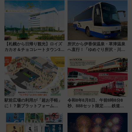
トの一環で激レア体験できちゃ
化！安全性や乗り心地の向上に
うかも 参加方法やスケジュール
貢献するだけでなく、全線区で
をご紹介
活躍するための仕組みも
【札幌から日帰り観光】ロイズ
所沢から伊香保温泉・草津温泉
カカオ＆チョコレートタウン3周
へ直行！「ゆめぐり所沢・川越
年！ 9月は入場料半額やチョコ
号」で群馬の温泉旅をもっと気
詰め放題を開催、ロイズタウン
軽に 運行ダイヤ・運賃を解説
駅からのアクセスも
駅前広場の利用が「超お手軽」
令和8年8月8日、午前8時8分8
に！？新プラットフォーム
秒、888セット限定……鉄道各
「HirakeBA」8月3日始動、ス
社の「8・8・8」な記念きっぷ
マホで簡単申請 物販や演奏会な
たち
どに【JR東日本】