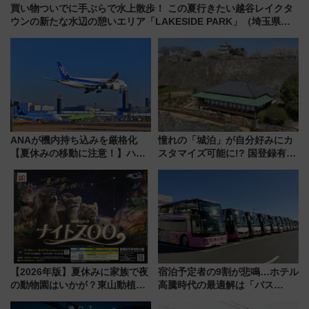
買い物ついでに手ぶらで水上散歩！ この夏行きたい越谷レイクタ
ウンの新たな水辺の憩いエリア「LAKESIDE PARK」（埼玉県越
谷市）
ANAが機内持ち込みを厳格化
憧れの「城泊」が自分好みにカ
【夏休みの移動に注意！】ハン
スタマイズ可能に!? 国登録有形
ドバッグやPCケースも対象の
文化財・丸亀城「延寿閣別館」
「身の回り品」新サイズ制限
にオーダーメイド型の宿泊プラ
(40×30×20cm)おさらい
ンが誕生！
【2026年版】夏休みに家族で夜
宿泊予定者の9割が悲鳴…ホテル
の動物園はいかが？東山動植物
高騰時代の最適解は「バス
園＆のんほいパーク「ナイト
泊」!? WILLER最新調査で判明