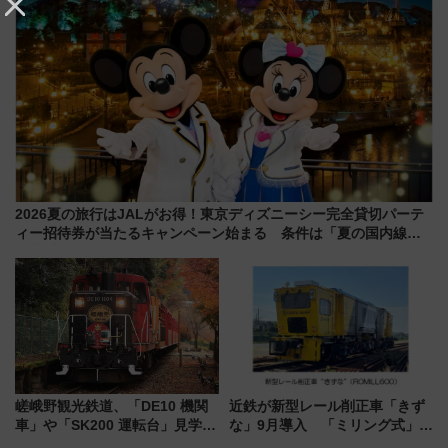
2026夏の旅行はJALがお得！東京ディズニーシー完全貸切パーテ
ィー招待券が当たるキャンペーン始まる 条件は「夏の国内線に2
回搭乗」
嵯峨野観光鉄道、「DE10 機関
近鉄が新型レール削正車「きず
車」や「SK200 運転台」見学ツ
な」9月導入 「ミリング式」採
アーを開催！ ラストランイベン
用でメンテナンス作業を効率