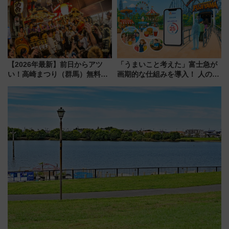
【2026年最新】前日からアツ
「うまいこと考えた」富士急が
い！高崎まつり（群馬）無料観
画期的な仕組みを導入！ 人のか
覧エリアから初開催100人みこ
わりにスマホが並ぶ「分身く
しまで
ん」始動