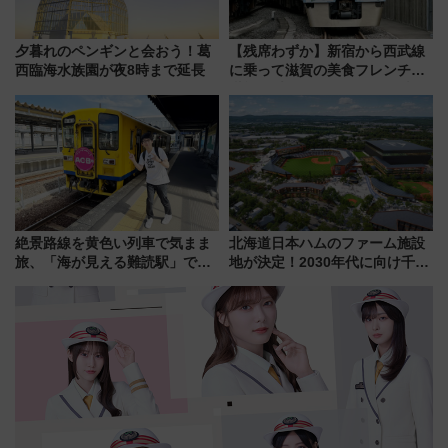
夕暮れのペンギンと会おう！葛
【残席わずか】新宿から西武線
西臨海水族園が夜8時まで延長
に乗って滋賀の美食フレンチを
堪能？ 大人気レストラン列車
「52席の至福」で味わう近江牛
や伝統文化の特別コラボ
絶景路線を黄色い列車で気まま
北海道日本ハムのファーム施設
旅、「海が見える難読駅」で幸
地が決定！2030年代に向け千歳
せの黄色いハンカチに願いを
線沿線が一大野球エリア
「新・鉄道ひとり旅」279回目
の舞台は「島原鉄道」