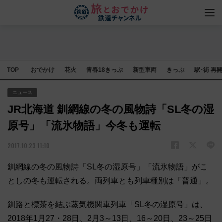
TOP
おでかけ
花火
青春18きっぷ
新型車両
きっぷ
駅･街 再
ニュース
JR北海道 釧網線の冬の風物詩「SL冬の湿
原号」「流氷物語」今冬も運転
2017.10.23 11:10
釧網線の冬の風物詩「SL冬の湿原号」「流氷物語」がこ
としの冬も運転される。両列車とも列車種別は「普通」。
釧路と標茶を結ぶ蒸気機関車列車「SL冬の湿原号」は、
2018年1月27・28日、2月3～13日、16～20日、23～25日