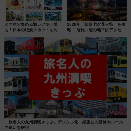
スマホで集める激レアNFT版
2026年「仙台七夕花火祭」を攻
も！日本の絶景スポットをめぐ
略！ 混雑回避の地下鉄アクセス
って集める「索道印(さくどうい
からまだ買える有料席情報、花
ん)」企画がスタート
火前に楽しむ仙台観光ルートま
で解説！
「旅名人の九州満喫きっぷ」デジタル化 紙版との価格やルール
の違いを解説