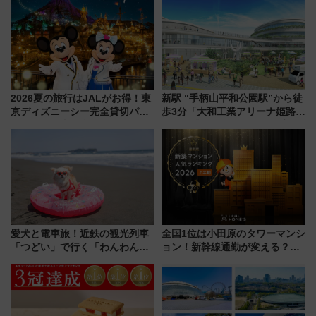
2026夏の旅行はJALがお得！東
新駅 “手柄山平和公園駅”から徒
京ディズニーシー完全貸切パー
歩3分「大和工業アリーナ姫路」
ティー招待券が当たるキャンペ
10月開業！Novelbright公演 や
ーン始まる 条件は「夏の国内
大相撲巡業など 豪華イベントと
線に2回搭乗」
アクセス
愛犬と電車旅！近鉄の観光列車
全国1位は小田原のタワーマンシ
「つどい」で行く「わんわん列
ョン！新幹線通勤が変える？
車」第5弾！海辺のBBQも楽し
「住みたい街」の最新トレンド
める日帰りツアー
【新築マンション人気ランキン
グ】