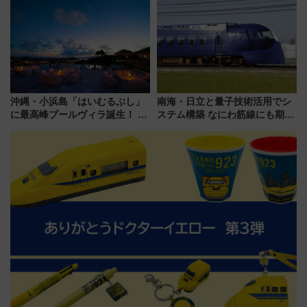
放的な車内空間に注目、デビュ
ZOO」開催情報
ーは9月
沖縄・小浜島「はいむるぶし」
南海・日立と量子技術活用でシ
に最高峰プールヴィラ誕生！ 石
ステム構築 なにわ筋線にも期待
垣島から船で向かう究極のご褒
乗務員・車両計画作業を短縮へ
美旅「何もしない贅沢」を体験
してみない？