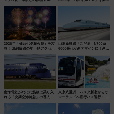
ルの違いを解説
む完全ガイド＆鉄道アクセスの
ススメ
2026年「仙台七夕花火祭」を攻
山陽新幹線「こだま」N700系
略！ 混雑回避の地下鉄アクセス
6000番代が新デザインに！産学
からまだ買える有料席情報、花
連携で描く瀬戸内の波模様 運
火前に楽しむ仙台観光ルートま
用は今冬から
で解説！
南海電鉄がなにわ筋線に乗り入
東京八重洲・バスタ新宿からサ
れる「次期空港特急」の導入を
マーランドへ直行バス運行！ お
決定！ピニンファリーナによる
トクな1Dayパスで夏のプールと
日本初の鉄道デザイン
推し活を楽しもう！（2026年
8/1～31）