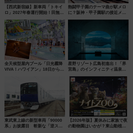
【西武新宿線】新車両「トキイ
熱闘甲子園のテーマ曲が駅メロ
ロ」2027年春運行開始！田無・
に？阪神・甲子園駅の接近メロ
新所沢にも停車 2028年春には
ディがVaundy「かげろう」×向
「第2弾」も
谷実アレンジの特別仕様へ、8月
5日始発から
全天候型屋内プール「日光霧降
星野リゾート広島初進出！「界
VIVA！ハワイアン」18日から営
宮島」のインフィニティ温泉と
業開始 小さなお子様連れのフ
古式サウナ「石風呂」を大解剖
ァミリーから大人まで幅広い世
宿泊料金・アクセスは？（2026
代が一日中楽しる夏のリゾート
年7月23日開業）
を楽しんで
東武東上線の新型車両「90000
【2026年版】夏休みに家族で夜
系」お披露目 斬新な「逆スラ
の動物園はいかが？東山動植物
ント式」の先頭形状と明るく開
園＆のんほいパーク「ナイト