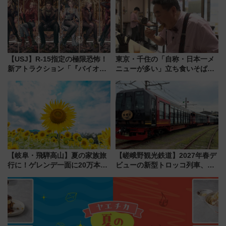
【USJ】R-15指定の極限恐怖！
東京・千住の「自称・日本一メ
新アトラクション「『バイオハ
ニューが多い」立ち食いそば屋
ザード レクイエム』 ザ・ダイ
とは？ ＢＳ日テレ『ドランク塚
ブ」今秋登場 ―予測不能の恐
地のふらっと立ち食いそば』
怖に泣き叫べ―
7/27夜10時～放送
【岐阜・飛騨高山】夏の家族旅
【嵯峨野観光鉄道】2027年春デ
行に！ゲレンデ一面に20万本の
ビューの新型トロッコ列車、い
ひまわりが咲き誇る「アルコピ
よいよ試運転開始へ！現行車両
アひまわり園」開園
は2026年で引退