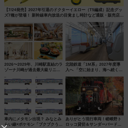
【7/24発売】2027年引退のドクターイエロー（T5編成）記念グッ
ズ7種が登場！ 新幹線車内放送の目覚まし時計など通販・販売店舗
まとめ
2026〜2029年、川崎駅直結のラ
北陸鉄道「1M系」2027年度導
ゾーナ川崎が過去最大級リニュ
入へ 「空に始まり、海へ続く」
ーアル！ フードコート拡大など
白山比咩神社をモチーフにした
「いつから何が変わるか」徹底
神秘的なデザイン
解説！
車内にメタモン出現？ みなとみ
ありがとう現行車両！嵯峨野ト
らい線×ポケモン「ブクブクうみ
ロッコ貸切＆サンダーバードレ