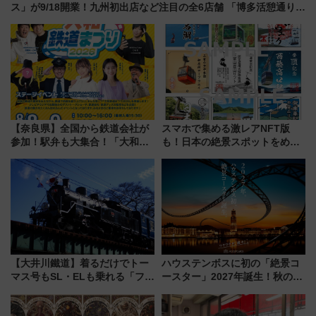
ス」が9/18開業！九州初出店など注目の全6店舗 「博多活憩通り」
も一新
【奈良県】全国から鉄道会社が
スマホで集める激レアNFT版
参加！駅弁も大集合！「大和鉄
も！日本の絶景スポットをめぐ
道まつり2026」が8月8日・9日
って集める「索道印(さくどうい
に開催決定
ん)」企画がスタート
【大井川鐵道】着るだけでトー
ハウステンボスに初の「絶景コ
マス号もSL・ELも乗れる「フリ
ースター」2027年誕生！秋の
ーきっぷTシャツ」8月6日より
「すんごいハロウィン」見どこ
受注販売
ろも一挙紹介