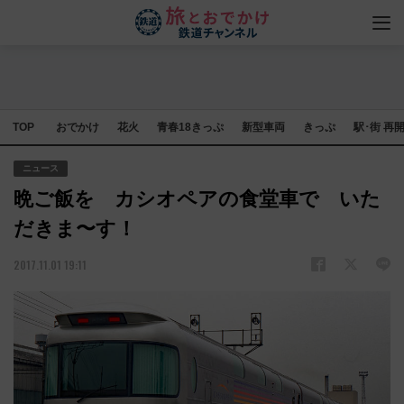
TOP
おでかけ
花火
青春18きっぷ
新型車両
きっぷ
駅･街 再
ニュース
晩ご飯を カシオペアの食堂車で いた
だきま〜す！
2017.11.01 19:11