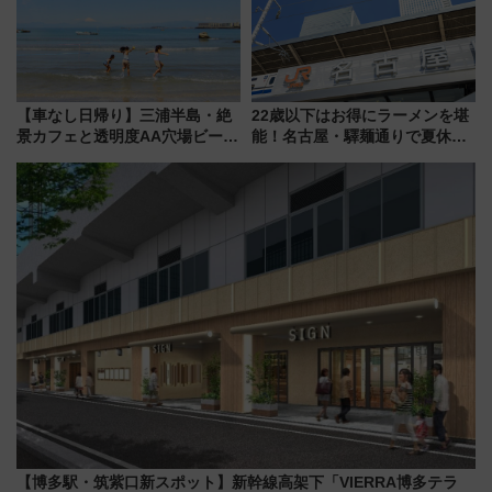
【車なし日帰り】三浦半島・絶
22歳以下はお得にラーメンを堪
景カフェと透明度AA穴場ビーチ
能！名古屋・驛麺通りで夏休み
を巡る！ おトクな電車きっぷ活
限定「U22応援割り」が7月21日
用してストレスフリー旅へ行こ
よりスタート
う！
【博多駅・筑紫口新スポット】新幹線高架下「VIERRA博多テラ