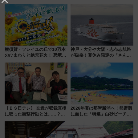
ぞこの街」ラッピング電車が運
ストランで語り合う秋の京都
行開始に！ この夏は直通列車で
斉藤雪乃＆福原トシヒロと行
横浜へ！
く！9月13日「京都の鉄道満喫
ツアー」開催
横須賀・ソレイユの丘で10万本
神戸・大分や大阪・志布志航路
のひまわりと絶景花火！ 恐竜や
が破格！夏休み限定の「さんふ
ドッグプールなど三浦半島の日
らわあスペシャルセール」スタ
帰りお出かけ最新情報（2026年
ート 夕朝食ビュッフェ付きで
7月17日～開催）
快適な船旅はいかが？
【ＢＳ日テレ】 友近が収録直後
2026年夏は那智勝浦へ！熊野灘
に取った衝撃行動とは……？
に面した「特選」白砂ビーチは
『友近・礼二の妄想トレイン』
必見 「第17回那智勝浦町花火大
で極上の夏祭り鉄道旅を放送
会」は8月11日開催！