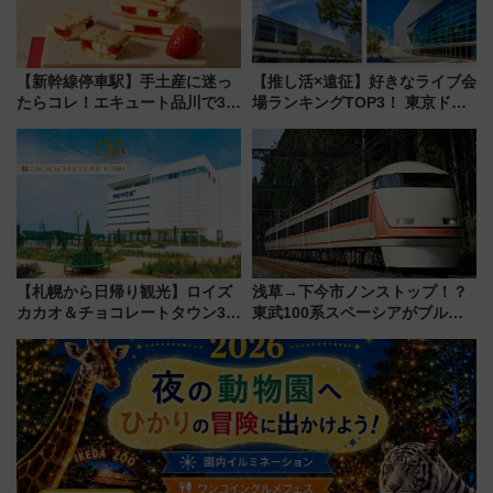
【新幹線停車駅】手土産に迷っ
【推し活×遠征】好きなライブ会
たらコレ！エキュート品川で3年
場ランキングTOP3！ 東京ドー
連続売上1位を獲得した定番手土
ムや大阪城ホールが選ばれる理
産スイーツとは？
由と交通アクセス術、ライブ会
場に何を求める？
【札幌から日帰り観光】ロイズ
浅草→下今市ノンストップ！？
カカオ＆チョコレートタウン3周
東武100系スペーシアがブルー
年！ 9月は入場料半額やチョコ
リボン賞35周年記念で「デビュ
詰め放題を開催、ロイズタウン
ー当時の停車駅」を再現 運転
駅からのアクセスも
時刻や特急券の買い方を紹介