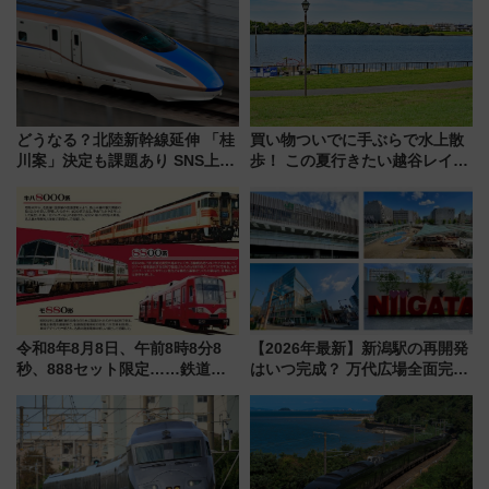
検や特急ラビューも
うかも 参加方法やスケジュール
をご紹介
どうなる？北陸新幹線延伸 「桂
買い物ついでに手ぶらで水上散
川案」決定も課題あり SNS上の
歩！ この夏行きたい越谷レイク
声は
タウンの新たな水辺の憩いエリ
ア「LAKESIDE PARK」（埼玉
県越谷市）
令和8年8月8日、午前8時8分8
【2026年最新】新潟駅の再開発
秒、888セット限定……鉄道各
はいつ完成？ 万代広場全面完成
社の「8・8・8」な記念きっぷ
から「にいがた2キロ」・古町再
たち
開発、バスタ新潟構想まで徹底
解説！