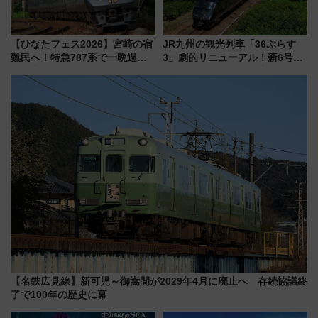
【ひなたフェス2026】宮崎の宿
JR九州の観光列車「36ぷらす
難民へ！特急787系で一晩過ご
3」劇的リニューアル！新6号車
せる夜間滞在型イベント「スワ
“1〜2名用グリーン個室”と曜日
ローおひさま」が救世主に？
別 “プレミアムランチ”導入･ル
ートや価格など解説
【名鉄広見線】新可児～御嵩間が2029年4月に廃止へ 存続協議終
了で100年の歴史に幕