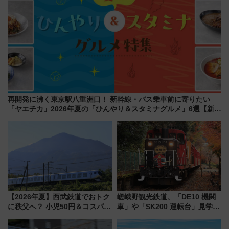
再開発に沸く東京駅八重洲口！ 新幹線・バス乗車前に寄りたい
「ヤエチカ」2026年夏の「ひんやり＆スタミナグルメ」6選【新店
舗も！】
【2026年夏】西武鉄道でおトク
嵯峨野観光鉄道、「DE10 機関
に秩父へ？ 小児50円＆コスパ最
車」や「SK200 運転台」見学ツ
強きっぷで「安・近・短」な家
アーを開催！ ラストランイベン
族旅行！ 深夜の正丸トンネル探
トの一環で激レア体験できちゃ