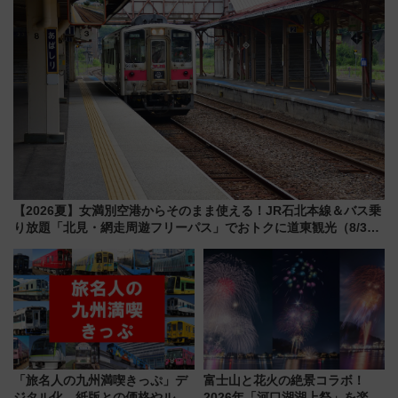
【2026夏】女満別空港からそのまま使える！JR石北本線＆バス乗
り放題「北見・網走周遊フリーパス」でおトクに道東観光（8/3発
売）
「旅名人の九州満喫きっぷ」デ
富士山と花火の絶景コラボ！
ジタル化 紙版との価格やルー
2026年「河口湖湖上祭」を楽し