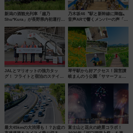
新潟の酒観光列車「越乃
乃木坂46〝駅と新幹線に降臨〟
Shu*Kura」が長野県内初運行！
音声ARで響くメンバーの声「真
地酒と食を味わう信州プレDC特
夏の全国ツアー2026」
別企画
JALとマリオットの強力タッ
琴平駅から好アクセス！国営讃
グ！ フライトと宿泊のステイタ
岐まんのう公園「サマーフェス
スマッチでFLY ON ポイントや
タ」コキアに、ひまわりに、カ
上級会員資格を効率よく獲得す
ブトムシに楽しいがいっぱい
る方法を解説
最大45kmの大渋滞も！？お盆の
富士山と花火の絶景コラボ！
高速道路をスイスイ乗り切る快
2026年「河口湖湖上祭」を楽し