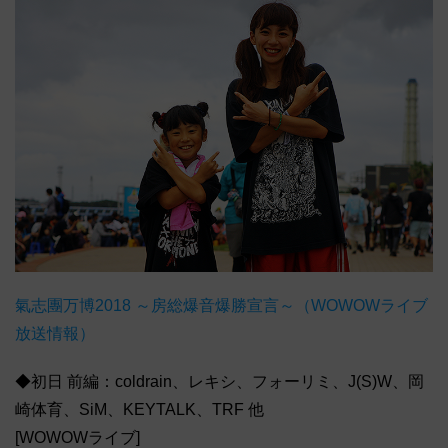
氣志團万博2018 ～房総爆音爆勝宣言～（WOWOWライブ
放送情報）
◆初日 前編：coldrain、レキシ、フォーリミ、J(S)W、岡
崎体育、SiM、KEYTALK、TRF 他
[WOWOWライブ]