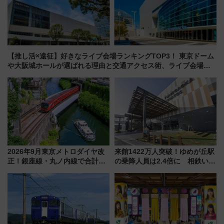
【推し活×遠征】好きなライブ会場ランキングTOP3！ 東京ドーム
や大阪城ホールが選ばれる理由と交通アクセス術、ライブ会場に
何を求める？
2026年9月東京メトロダイヤ改
来館1422万人突破！ゆめが丘駅
正！銀座線・丸ノ内線で合計
の乗降人員は2.4倍に 相鉄いず
212本の大増発、混雑緩和に期
み野線「ゆめが丘ソラトス」2周
待
年祭にそうにゃん＆DB.スター
マンが登場