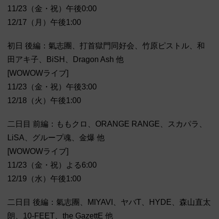
11/23（金・祝）午後0:00
12/17（月）午後1:00
初日 後編：氣志團、打首獄門同好会、竹原ピストル、和
田アキ子、BiSH、Dragon Ash 他
[WOWOWライブ]
11/23（金・祝）午後3:00
12/18（火）午後1:00
二日目 前編：ももクロ、ORANGE RANGE、スカパラ、
LiSA、グループ魂、金爆 他
[WOWOWライブ]
11/23（金・祝）よる6:00
12/19（水）午後1:00
二日目 後編：氣志團、MIYAVI、ヤバT、HYDE、森山直太
朗、10-FEET、the GazettE 他