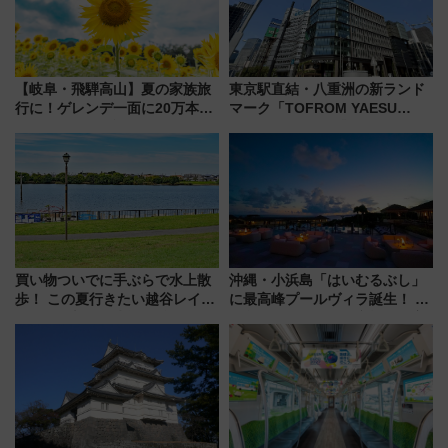
【岐阜・飛騨高山】夏の家族旅
東京駅直結・八重洲の新ランド
行に！ゲレンデ一面に20万本の
マーク「TOFROM YAESU
ひまわりが咲き誇る「アルコピ
TOWER」9/10開業！ 雨に濡れ
アひまわり園」開園
ないバスターミナル直結でスキ
マ時間が充実
買い物ついでに手ぶらで水上散
沖縄・小浜島「はいむるぶし」
歩！ この夏行きたい越谷レイク
に最高峰プールヴィラ誕生！ 石
タウンの新たな水辺の憩いエリ
垣島から船で向かう究極のご褒
ア「LAKESIDE PARK」（埼玉
美旅「何もしない贅沢」を体験
県越谷市）
してみない？