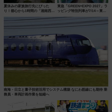
夏休みの家族旅行先にぴった
東急「GREEN×EXPO 2027」ラ
り！都心から1時間の「湘南西エ
ッピング特別列車が7/14～東
リア」満喫ガイド 鎌倉・江の
横・田園都市・目黒線でデビュ
島とは異なる魅力を持つ今夏の
ー！ 注目の編成やデザインまと
注目スポット
め
南海・日立と量子技術活用でシステム構築 なにわ筋線にも期待 乗
務員・車両計画作業を短縮へ