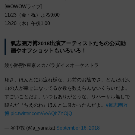
[WOWOWライブ]
11/23（金・祝）よる9:00
12/20（木）午後1:00
氣志團万博2018出演アーティストたちの公式動
画やオフショットもいろいろ！
綾小路翔×東京スカパラダイスオーケストラ
翔さ、ほんとにお疲れ様な。お前のお陰でさ、どんだけ沢
山の人が幸せになってるか数を数えらんないくらいだよ。
すごいことだよ。いつもありがとうな。リハーサル無しで
臨んだ『ちえのわ』ほんとに良かったんだよ。
#氣志團万
博
pic.twitter.com/AeAQh7YOjQ
— 谷中敦 (@a_yanaka)
September 16, 2018