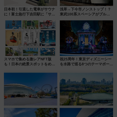
日本初！引退した電車がサウナ
浅草→下今市ノンストップ！？
に！富士急行下吉田駅に「サ電
東武100系スペーシアがブルー
（SADEN）」2026年12月開
リボン賞35周年記念で「デビュ
業 行き交う電車の音や振動を
ー当時の停車駅」を再現 運転
感じながら「ととのう」新感覚
時刻や特急券の買い方を紹介
スマホで集める激レアNFT版
祝25周年！東京ディズニーシー
も！日本の絶景スポットをめぐ
を水路で巡る8つのテーマポート
って集める「索道印(さくどうい
と限定デコレーションを解説
ん)」企画がスタート