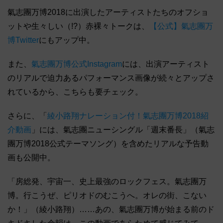
氣志團万博2018に出演したアーティストたちのオフショ
ットや生々しい（!?）赤裸々トークは、
【公式】氣志團万
博Twitter
にもアップ中。
また、
氣志團万博公式Instagram
には、出演アーティスト
のリアルで迫力あるパフォーマンス画像が続々とアップさ
れているから、こちらも要チェック。
さらに、「
綾小路翔ナレーション付！氣志團万博2018紹
介動画
」には、氣志團ニューシングル「週末番長」（氣志
團万博2018公式テーマソング）を含めたリアルな予告動
画も公開中。
「房総発、宇宙一、史上最強のロックフェス。氣志團万
博。行こうぜ、ピリオドのむこうへ。オレの街、こない
か！」（綾小路翔）……あの、氣志團万博が始まる前のド