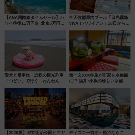
【ANA国際線タイムセール】ハ
全天候型屋内プール「日光霧降
ワイ往復11万円台･北京5万円台
VIVA！ハワイアン」18日から営
～、憧れのビジネスクラスも！
業開始 小さなお子様連れのフ
来春のGW旅行まで狙える激ア
ァミリーから大人まで幅広い世
ツ路線まとめ（8/10まで）
代が一日中楽しる夏のリゾート
を楽しんで
愛犬と電車旅！近鉄の観光列車
無一文の大学生が町家を水族館
「つどい」で行く「わんわん列
に!? 福井･小浜の珍しい水族
車」第5弾！海辺のBBQも楽し
館、世界に一つだけの塗り箸制
める日帰りツアー
作体験、鯖街道の御食国など 小
浜観光レポ 第2弾
【2026夏】都立明治公園ビアガ
ディズニー前泊・後泊ならこ