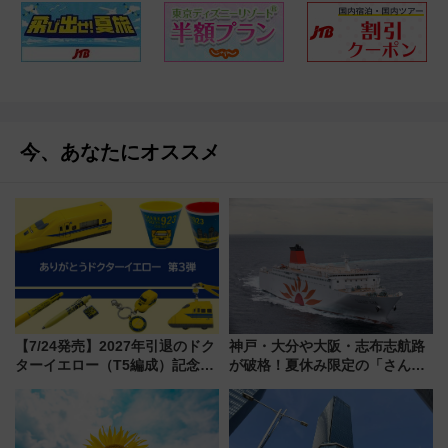
今、あなたにオススメ
【7/24発売】2027年引退のドク
神戸・大分や大阪・志布志航路
ターイエロー（T5編成）記念グ
が破格！夏休み限定の「さんふ
ッズ7種が登場！ 新幹線車内放
らわあスペシャルセール」スタ
送の目覚まし時計など通販・販
ート 夕朝食ビュッフェ付きで
売店舗まとめ
快適な船旅はいかが？