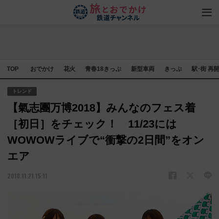
TOP
おでかけ
花火
青春18きっぷ
新型車両
きっぷ
駅･街 再
トレンド
【氣志團万博2018】みんなのフェス着
［初日］をチェック！ 11/23には
WOWOWライブで“衝撃の2日間”をオン
エア
2018.11.21 15:11