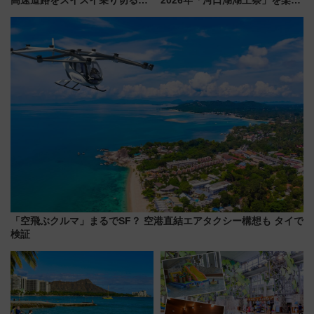
適ドライブ術
む完全ガイド＆鉄道アクセスの
ススメ
「空飛ぶクルマ」まるでSF？ 空港直結エアタクシー構想も タイで
検証