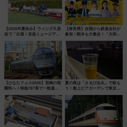
【2026年夏休み】ウィング久里
【奈良県】全国から鉄道会社が
浜で「出張！京急ミュージア
参加！駅弁も大集合！「大和鉄
ム」開催！入場無料でスタンプ
道まつり2026」が8月8日・9日
ラリーや子ども制服撮影も
に開催決定
【ひなたフェス2026】宮崎の宿
夏の夜は「さるびあ丸」で飲も
難民へ！特急787系で一晩過ご
う！船上ビアガーデンで東京湾
せる夜間滞在型イベント「スワ
の夜景を眺めながら軽く一
ローおひさま」が救世主に？
杯……工場直送生ビールや島グ
ルメが美味い