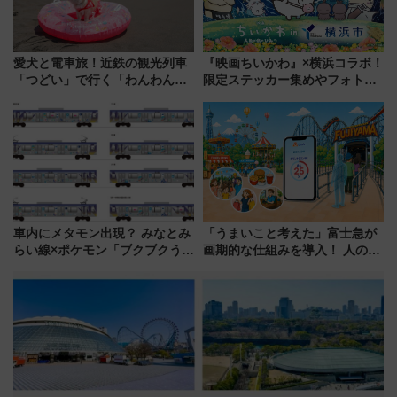
愛犬と電車旅！近鉄の観光列車
『映画ちいかわ』×横浜コラボ！
「つどい」で行く「わんわん列
限定ステッカー集めやフォトス
車」第5弾！海辺のBBQも楽し
ポット、特別花火でみなとみら
める日帰りツアー
いを満喫しよう（花火鑑賞会応
募は7/12まで！）
車内にメタモン出現？ みなとみ
「うまいこと考えた」富士急が
らい線×ポケモン「ブクブクうみ
画期的な仕組みを導入！ 人のか
ぞこの街」ラッピング電車が運
わりにスマホが並ぶ「分身く
行開始に！ この夏は直通列車で
ん」始動
横浜へ！