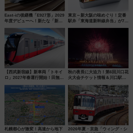
East-iの後継機「E927形」2029
東京～新大阪の味めぐり！定番
年度デビューへ！新たな「新幹
駅弁「東海道新幹線弁当」が7月
線専用検測車」の性能を徹底解
21日にリニューアル発売
説【JR東日本】
【西武新宿線】新車両「トキイ
秋の夜長に大迫力！第6回川口花
ロ」2027年春運行開始！田無・
火大会チケット情報＆川口駅か
新所沢にも停車 2028年春には
らのアクセスガイド
「第2弾」も
札幌都心が激変！高速から地下
2026年夏・京急「ウィング・シ