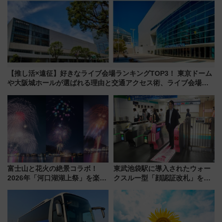
【推し活×遠征】好きなライブ会場ランキングTOP3！ 東京ドーム
や大阪城ホールが選ばれる理由と交通アクセス術、ライブ会場に
何を求める？
富士山と花火の絶景コラボ！
東武池袋駅に導入されたウォー
2026年「河口湖湖上祭」を楽し
クスルー型「顔認証改札」を見
む完全ガイド＆鉄道アクセスの
る 低コストで「顔パス」実装
ススメ