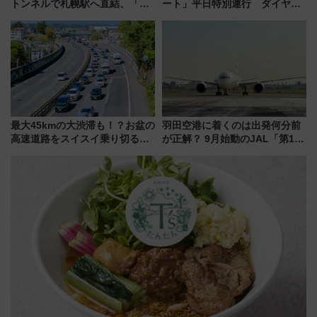
トンネルで札幌駅へ直結、「創
ート」平日特別運行 ダイヤ・
成川通都心アクセス道路」が7月
乗車方法を解説！2階建てバスや
から本格着工、延長4.8km整備
三浦海岸を堪能できるお出かけ
事業の全貌
プランもご紹介
最大45kmの大渋滞も！？お盆の
羽田空港に着くのは出発何分前
高速道路をスイスイ乗り切る快
が正解？ 9月始動のJAL「第1タ
適ドライブ術
ーミナル北側サテライト」は徒
歩1キロ超え！ 知っておきたい
変更点まとめ