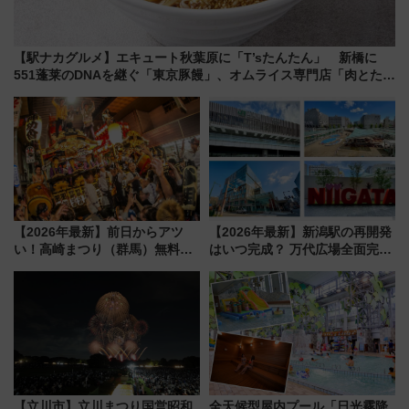
【駅ナカグルメ】エキュート秋葉原に「T’sたんたん」 新橋に
551蓬莱のDNAを継ぐ「東京豚饅」、オムライス専門店「肉とたま
ご」新グルメ続々登場！【2026年8月】
【2026年最新】前日からアツ
【2026年最新】新潟駅の再開発
い！高崎まつり（群馬）無料観
はいつ完成？ 万代広場全面完成
覧エリアから初開催100人みこ
から「にいがた2キロ」・古町再
しまで
開発、バスタ新潟構想まで徹底
解説！
【立川市】立川まつり国営昭和
全天候型屋内プール「日光霧降