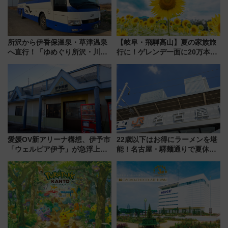
所沢から伊香保温泉・草津温泉
【岐阜・飛騨高山】夏の家族旅
へ直行！「ゆめぐり所沢・川越
行に！ゲレンデ一面に20万本の
号」で群馬の温泉旅をもっと気
ひまわりが咲き誇る「アルコピ
軽に 運行ダイヤ・運賃を解説
アひまわり園」開園
愛媛OV新アリーナ構想、伊予市
22歳以下はお得にラーメンを堪
「ウェルピア伊予」が急浮上！
能！名古屋・驛麺通りで夏休み
サイボウズ青野社長の参加表明
限定「U22応援割り」が7月21日
で探る鉄道アクセスの未来
よりスタート