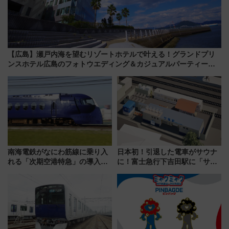
【広島】瀬戸内海を望むリゾートホテルで叶える！グランドプリ
ンスホテル広島のフォトウエディング＆カジュアルパーティープ
ラン
南海電鉄がなにわ筋線に乗り入
日本初！引退した電車がサウナ
れる「次期空港特急」の導入を
に！富士急行下吉田駅に「サ電
決定！ピニンファリーナによる
（SADEN）」2026年12月開
日本初の鉄道デザイン
業 行き交う電車の音や振動を
感じながら「ととのう」新感覚