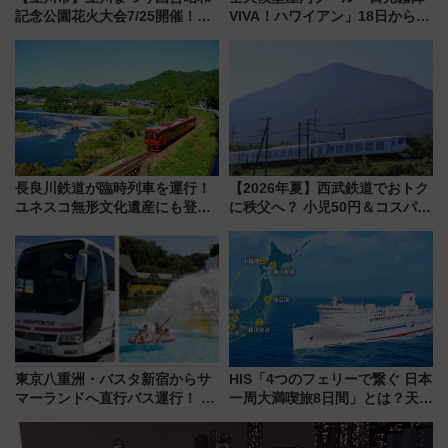
記念公園花火大会7/25開催！
VIVA！ハワイアン」18日から営
5000発の花火が夜を彩る 今年は
業開始 小さなお子様連れのフ
混雑に要注意、その理由は
ァミリーから大人まで幅広い世
代が一日中楽しる夏のリゾート
を楽しんで
長良川鉄道が臨時列車を運行！
【2026年夏】西武鉄道でおトク
ユネスコ無形文化遺産にも登録
に秩父へ？ 小児50円＆コスパ最
された「郡上おどり」楽しむ人
強きっぷで「安・近・短」な家
に 乗車には予約が必要
族旅行！ 深夜の正丸トンネル探
検や特急ラビューも
東京八重洲・バスタ新宿からサ
HIS「4つのフェリーで繋ぐ 日本
マーランドへ直行バス運行！ お
一周大満喫旅8日間」とは？天橋
トクな1Dayパスで夏のプールと
立・小樽・日光東照宮など全国
推し活を楽しもう！（2026年
の絶景＆限定グルメを網羅！煩