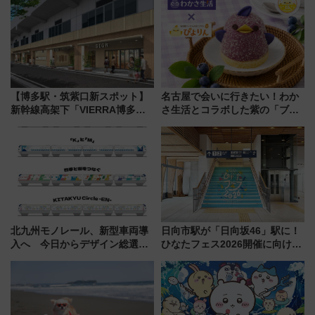
【博多駅・筑紫口新スポット】
名古屋で会いに行きたい！わか
新幹線高架下「VIERRA博多テ
さ生活とコラボした紫の「ブル
ラス」が9/18開業！九州初出店
ーベリーぴよりん」期間限定販
など注目の全6店舗 「博多活憩
売
通り」も一新
北九州モノレール、新型車両導
日向市駅が「日向坂46」駅に！
入へ 今日からデザイン総選挙
ひなたフェス2026開催に向けJR
始まる
九州が記念きっぷや臨時列車で
全力応援 夜行列車「ドリーム
おひさま号」も走る