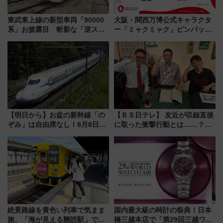
東武東上線の新型車両「90000
大阪・関西万博公式キャラクタ
系」お披露目 斬新な「逆スラ
ー「ミャクミャク」ピンバッジ
ント式」の先頭形状と明るく開
新登場！関西の駅構内などで7月
放的な車内空間に注目、デビュ
中旬発売
ーは9月
【明日から】お盆の新幹線「の
【ＢＳ日テレ】 友近が収録直後
ぞみ」は自由席なし！8月8日午
に取った衝撃行動とは……？
前はほぼ満席…でも数時間ズラ
『友近・礼二の妄想トレイン』
せば空きが見つかることも 混
で極上の夏祭り鉄道旅を放送
雑避ける「空席」探しのコツ
絶景路線を黄色い列車で気まま
国内最大級の時計の祭典！日本
旅、「海が見える難読駅」で幸
橋三越本店で「第29回三越ワー