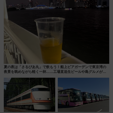
8/1～31）
雑な手続きも不要でお手軽に楽
しめるプランが登場
夏の夜は「さるびあ丸」で飲もう！船上ビアガーデンで東京湾の
夜景を眺めながら軽く一杯……工場直送生ビールや島グルメが美
味い