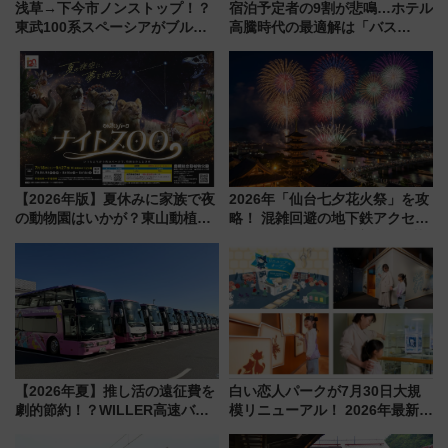
浅草→下今市ノンストップ！？
宿泊予定者の9割が悲鳴…ホテル
東武100系スペーシアがブルー
高騰時代の最適解は「バス
リボン賞35周年記念で「デビュ
泊」!? WILLER最新調査で判明
ー当時の停車駅」を再現 運転
した、推し活遠征や観光時のリ
時刻や特急券の買い方を紹介
アルな懐事情
【2026年版】夏休みに家族で夜
2026年「仙台七夕花火祭」を攻
の動物園はいかが？東山動植物
略！ 混雑回避の地下鉄アクセス
園＆のんほいパーク「ナイト
からまだ買える有料席情報、花
ZOO」開催情報
火前に楽しむ仙台観光ルートま
で解説！
【2026年夏】推し活の遠征費を
白い恋人パークが7月30日大規
劇的節約！？WILLER高速バス
模リニューアル！ 2026年最新の
「1km5円セール」やワンコイン
新エリア・工場見学の見どころ
温泉の最強ルート 予約期間・
と料金・アクセスを徹底解説