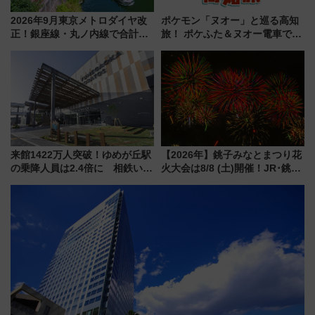
2026年9月東京メトロダイヤ改
ポケモン「ヌオー」と巡る高知
正！銀座線・丸ノ内線で合計
旅！ ポケふた＆ヌオー電車で楽
212本の大増発、混雑緩和に期
しむ鉄道スタンプラリーで土佐
待
路の絶景と絶品グルメを満喫！
（7月18日スタート）
来館1422万人突破！ゆめが丘駅
【2026年】銚子みなとまつり花
の乗降人員は2.4倍に 相鉄いず
火大会は8/8 (土)開催！JR･銚子
み野線「ゆめが丘ソラトス」2周
電鉄の臨時列車やアクセス情
年祭にそうにゃん＆DB.スター
報、利根川に咲く8,000発の大迫
マンが登場
力＆屋台を満喫