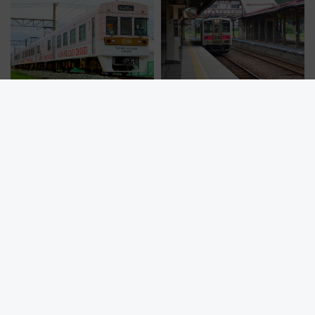
対象路線まとめ
（札幌市）
乃木坂46一ノ瀬美空が福岡で鉄
【2026夏】女満別空港からその
道旅を満喫⁈ 西鉄の観光列車
まま使える！JR石北本線＆バス
「THE RAIL KITCHEN
乗り放題「北見・網走周遊フリ
CHIKUGO」で巡る福岡･太宰
ーパス」でおトクに道東観光
府･柳川の旅！YouTubeが公開
（8/3発売）
に