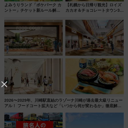
よみうりランド「ポケパーク カ
【札幌から日帰り観光】ロイズ
ントー」チケット新ルール解
カカオ＆チョコレートタウン3周
説！購入制限の緩和と入場時の
年！ 9月は入場料半額やチョコ
本人確認が11月スタート
詰め放題を開催、ロイズタウン
駅からのアクセスも
2026〜2029年、川崎駅直結のラゾーナ川崎が過去最大級リニュー
アル！ フードコート拡大など「いつから何が変わるか」徹底解
説！