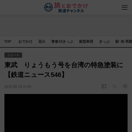
TOP
おでかけ
花火
青春18きっぷ
新型車両
きっぷ
駅･街 再
ニュース
東武 りょうもう号を台湾の特急塗装に
【鉄道ニュース546】
2016.05.20 21:05