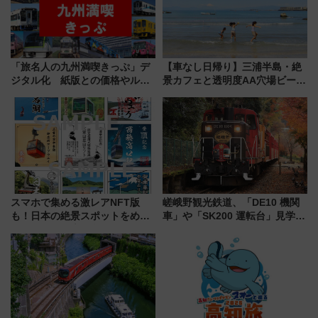
「旅名人の九州満喫きっぷ」デ
【車なし日帰り】三浦半島・絶
ジタル化 紙版との価格やルー
景カフェと透明度AA穴場ビーチ
ルの違いを解説
を巡る！ おトクな電車きっぷ活
用してストレスフリー旅へ行こ
う！
スマホで集める激レアNFT版
嵯峨野観光鉄道、「DE10 機関
も！日本の絶景スポットをめぐ
車」や「SK200 運転台」見学ツ
って集める「索道印(さくどうい
アーを開催！ ラストランイベン
ん)」企画がスタート
トの一環で激レア体験できちゃ
うかも 参加方法やスケジュール
をご紹介