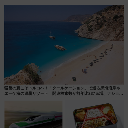
せの黄色いハンカチに願いを
ルドウォッチフェア」開幕
「新・鉄道ひとり旅」279回目
【2026年8月5日～25日】
の舞台は「島原鉄道」
猛暑の夏こそトルコへ！「クールケーション」で巡る黒海沿岸や
エーゲ海の避暑リゾート 関連検索数が前年比237％増、ナショジ
オも認める『2026年に訪れるべき世界の旅先』