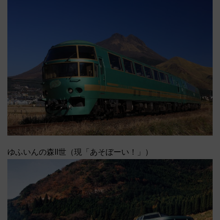
ゆふいんの森II世（現「あそぼーい！」）