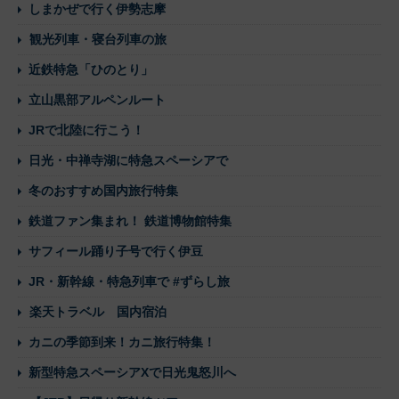
しまかぜで行く伊勢志摩
観光列車・寝台列車の旅
近鉄特急「ひのとり」
立山黒部アルペンルート
JRで北陸に行こう！
日光・中禅寺湖に特急スペーシアで
冬のおすすめ国内旅行特集
鉄道ファン集まれ！ 鉄道博物館特集
サフィール踊り子号で行く伊豆
JR・新幹線・特急列車で #ずらし旅
楽天トラベル 国内宿泊
カニの季節到来！カニ旅行特集！
新型特急スペーシアXで日光鬼怒川へ