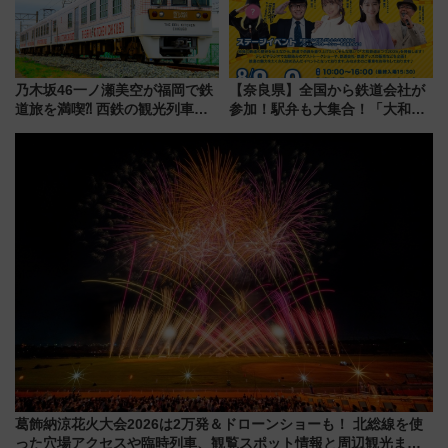
乃木坂46一ノ瀬美空が福岡で鉄
【奈良県】全国から鉄道会社が
道旅を満喫⁈ 西鉄の観光列車
参加！駅弁も大集合！「大和鉄
「THE RAIL KITCHEN
道まつり2026」が8月8日・9日
CHIKUGO」で巡る福岡･太宰
に開催決定
府･柳川の旅！YouTubeが公開
に
葛飾納涼花火大会2026は2万発＆ドローンショーも！ 北総線を使
った穴場アクセスや臨時列車、観覧スポット情報と周辺観光まと