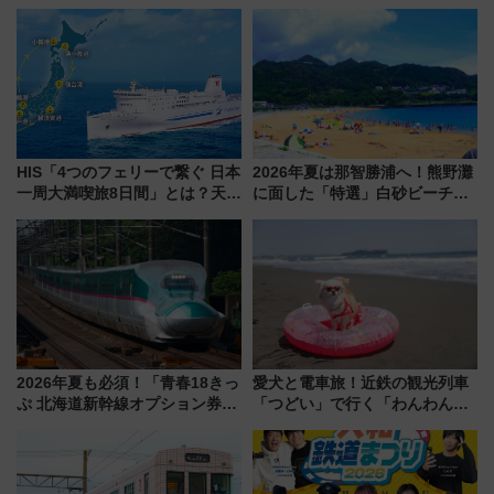
スマッチでFLY ON ポイントや
ンセプト・デザイン公開 愛称
上級会員資格を効率よく獲得す
募集も実施
る方法を解説
HIS「4つのフェリーで繋ぐ 日本
2026年夏は那智勝浦へ！熊野灘
一周大満喫旅8日間」とは？天橋
に面した「特選」白砂ビーチは
立・小樽・日光東照宮など全国
必見 「第17回那智勝浦町花火大
の絶景＆限定グルメを網羅！煩
会」は8月11日開催！
雑な手続きも不要でお手軽に楽
しめるプランが登場
2026年夏も必須！「青春18きっ
愛犬と電車旅！近鉄の観光列車
ぷ 北海道新幹線オプション券」
「つどい」で行く「わんわん列
自動改札対応ルールと途中下車
車」第5弾！海辺のBBQも楽し
の罠
める日帰りツアー