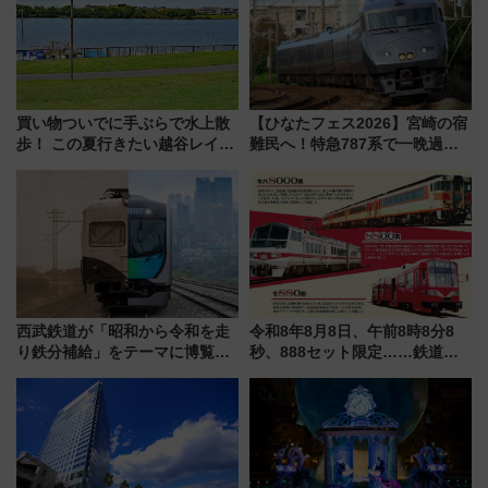
買い物ついでに手ぶらで水上散
【ひなたフェス2026】宮崎の宿
歩！ この夏行きたい越谷レイク
難民へ！特急787系で一晩過ご
タウンの新たな水辺の憩いエリ
せる夜間滞在型イベント「スワ
ア「LAKESIDE PARK」（埼玉
ローおひさま」が救世主に？
県越谷市）
西武鉄道が「昭和から令和を走
令和8年8月8日、午前8時8分8
り鉄分補給」をテーマに博覧会
秒、888セット限定……鉄道各
を実施！くすのきホールで8月
社の「8・8・8」な記念きっぷ
14日から 新車両「トキイロ」体
たち
験ブースも アクセスや申込方法
を解説