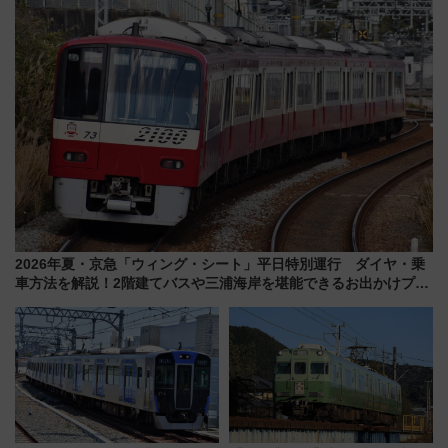
とめ（石川県）
代が一日中楽しる夏のリゾート
を楽しんで
2026年夏・京急「ウィング・シート」平日特別運行 ダイヤ・乗
車方法を解説！2階建てバスや三浦海岸を堪能できるお出かけプラ
ンもご紹介