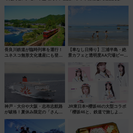
め（7/28開催）
長良川鉄道が臨時列車を運行！
【車なし日帰り】三浦半島・絶
ユネスコ無形文化遺産にも登録
景カフェと透明度AA穴場ビーチ
された「郡上おどり」楽しむ人
を巡る！ おトクな電車きっぷ活
に 乗車には予約が必要
用してストレスフリー旅へ行こ
う！
神戸・大分や大阪・志布志航路
JR東日本×櫻坂46の大型コラボ
が破格！夏休み限定の「さんふ
「櫻坂46と、鉄道で旅しよ
らわあスペシャルセール」スタ
う。」が7月20日より始動！新
ート 夕朝食ビュッフェ付きで
潟・長野・庄内へ
快適な船旅はいかが？