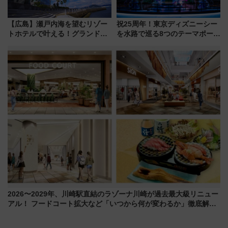
【広島】瀬戸内海を望むリゾー
祝25周年！東京ディズニーシー
トホテルで叶える！グランドプ
を水路で巡る8つのテーマポート
リンスホテル広島のフォトウエ
と限定デコレーションを解説
ディング＆カジュアルパーティ
ープラン
2026〜2029年、川崎駅直結のラゾーナ川崎が過去最大級リニュー
アル！ フードコート拡大など「いつから何が変わるか」徹底解
説！