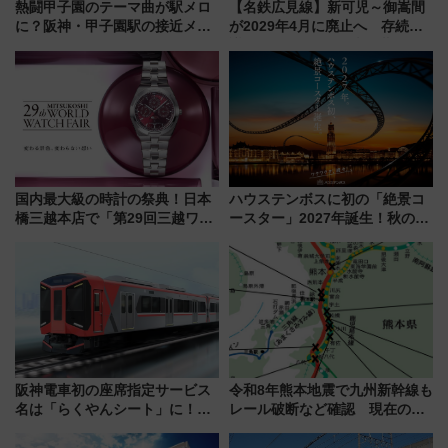
熱闘甲子園のテーマ曲が駅メロ
【名鉄広見線】新可児～御嵩間
に？阪神・甲子園駅の接近メロ
が2029年4月に廃止へ 存続協
ディがVaundy「かげろう」×向
議終了で100年の歴史に幕
谷実アレンジの特別仕様へ、8月
5日始発から
国内最大級の時計の祭典！日本
ハウステンボスに初の「絶景コ
橋三越本店で「第29回三越ワー
ースター」2027年誕生！秋の
ルドウォッチフェア」開幕
「すんごいハロウィン」見どこ
【2026年8月5日～25日】
ろも一挙紹介
阪神電車初の座席指定サービス
令和8年熊本地震で九州新幹線も
名は「らくやんシート」に！新
レール破断など確認 現在の運
型3000系で大阪梅田～山陽姫路
転見合わせ状況と交通網への影
を快適移動
響