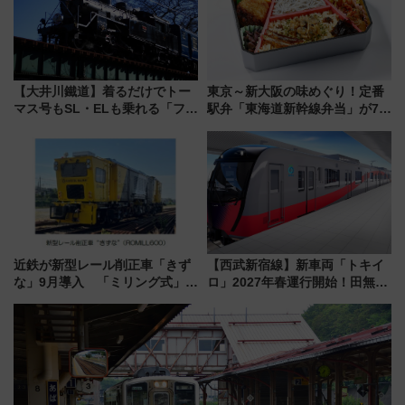
【大井川鐵道】着るだけでトー
東京～新大阪の味めぐり！定番
マス号もSL・ELも乗れる「フリ
駅弁「東海道新幹線弁当」が7月
ーきっぷTシャツ」8月6日より
21日にリニューアル発売
受注販売
近鉄が新型レール削正車「きず
【西武新宿線】新車両「トキイ
な」9月導入 「ミリング式」採
ロ」2027年春運行開始！田無・
用でメンテナンス作業を効率
新所沢にも停車 2028年春には
化！安全性や乗り心地の向上に
「第2弾」も
貢献するだけでなく、全線区で
活躍するための仕組みも