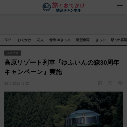
TOP
おでかけ
花火
青春18きっぷ
新型車両
きっぷ
駅･街 再
ニュース
高原リゾート列車『ゆふいんの森30周年
キャンペーン』実施
2018.12.07 15:12