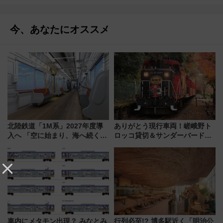
今、あなたにオススメ
北陸鉄道「1M系」2027年度導
ありがとう現行車両！嵯峨野ト
入へ 「空に始まり、海へ続く」
ロッコ貸切＆サンダーバードレ
白山比咩神社をモチーフにした
ストランで語り合う秋の京都
神秘的なデザイン
斉藤雪乃＆福原トシヒロと行
く！9月13日「京都の鉄道満喫
ツアー」開催
車内にメタモン出現？ みなとみ
行列必至!? 博多駅近く「明治公