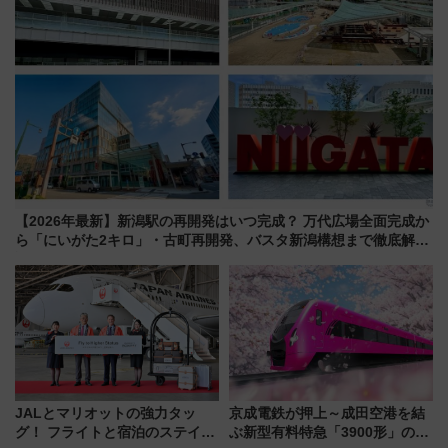
【2026年最新】新潟駅の再開発はいつ完成？ 万代広場全面完成か
ら「にいがた2キロ」・古町再開発、バスタ新潟構想まで徹底解
説！
JALとマリオットの強力タッ
京成電鉄が押上～成田空港を結
グ！ フライトと宿泊のステイタ
ぶ新型有料特急「3900形」のコ