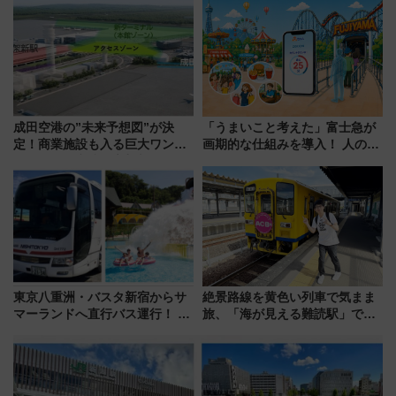
いを満喫しよう（花火鑑賞会応
募は7/12まで！）
成田空港の”未来予想図”が決
「うまいこと考えた」富士急が
定！商業施設も入る巨大ワンタ
画期的な仕組みを導入！ 人のか
ーミナル、京成の高架新駅整備
わりにスマホが並ぶ「分身く
で新型特急が品川･羽田とを結
ん」始動
ぶ！ JR空港駅は2面3線化！
東京八重洲・バスタ新宿からサ
絶景路線を黄色い列車で気まま
マーランドへ直行バス運行！ お
旅、「海が見える難読駅」で幸
トクな1Dayパスで夏のプールと
せの黄色いハンカチに願いを
推し活を楽しもう！（2026年
「新・鉄道ひとり旅」279回目
8/1～31）
の舞台は「島原鉄道」