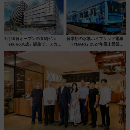
9月10日オープンの直結ビル
日本初の水素ハイブリッド電車
「ekubo京成」誕生で、スカイ
「HYBARI」2027年度末営業運
ライナーも停まる巨大ハブ駅・
転へ 鉄道・発電・まちづくり
新鎌ヶ谷はどう変わる？ 全テナ
で水素利活用が加速
ント情報も公開！