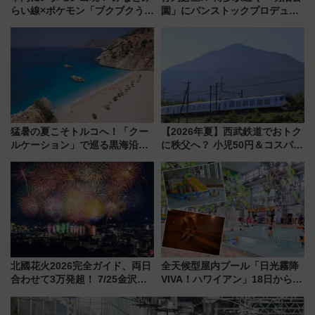
らい線×ポケモン「ブクブクうみ
園」にパンストックプロデュー
ぞこの街」ラッピング電車が運
スの新業態『Land Bageri』8/7
行開始に！ この夏は直通列車で
オープン 秋からはビストロ営業
横浜へ！
も！
猛暑の夏こそトルコへ！「クー
【2026年夏】西武鉄道でおトク
ルケーション」で巡る黒海沿岸
に秩父へ？ 小児50円＆コスパ最
やエーゲ海の避暑リゾート 関
強きっぷで「安・近・短」な家
連検索数が前年比237％増、ナ
族旅行！ 深夜の正丸トンネル探
ショジオも認める『2026年に訪
検や特急ラビューも
れるべき世界の旅先』
北國花火2026完全ガイド、両日
全天候型屋内プール「日光霧降
合わせて3万発超！ 7/25金沢大
VIVA！ハワイアン」18日から営
会・8/1川北大会の2つの花火大
業開始 小さなお子様連れのフ
会の日程・アクセス・観覧席ま
ァミリーから大人まで幅広い世