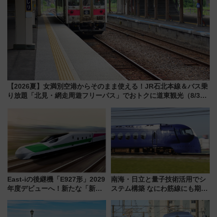
【2026夏】女満別空港からそのまま使える！JR石北本線＆バス乗
り放題「北見・網走周遊フリーパス」でおトクに道東観光（8/3発
売）
East-iの後継機「E927形」2029
南海・日立と量子技術活用でシ
年度デビューへ！新たな「新幹
ステム構築 なにわ筋線にも期待
線専用検測車」の性能を徹底解
乗務員・車両計画作業を短縮へ
説【JR東日本】