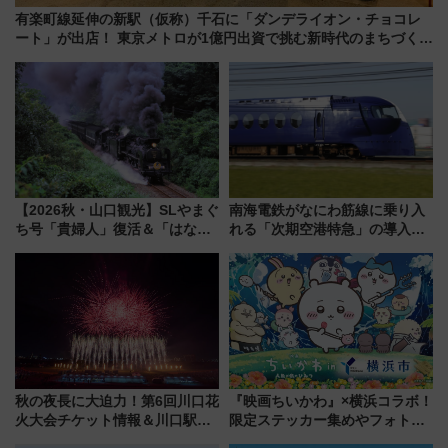
有楽町線延伸の新駅（仮称）千石に「ダンデライオン・チョコレ
ート」が出店！ 東京メトロが1億円出資で挑む新時代のまちづくり
とは？
【2026秋・山口観光】SLやまぐ
南海電鉄がなにわ筋線に乗り入
ち号「貴婦人」復活＆「はなあ
れる「次期空港特急」の導入を
かり」初走行区間も！山口DCの
決定！ピニンファリーナによる
注目観光列車まとめ きっぷの取
日本初の鉄道デザイン
り方は？
秋の夜長に大迫力！第6回川口花
『映画ちいかわ』×横浜コラボ！
火大会チケット情報＆川口駅か
限定ステッカー集めやフォトス
らのアクセスガイド
ポット、特別花火でみなとみら