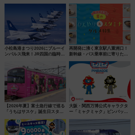
5000発の花火が夜を彩る 今年は
社の「8・8・8」な記念きっぷ
混雑に要注意、その理由は
たち
小松島港まつり2026にブルーイ
再開発に沸く東京駅八重洲口！
ンパルス飛来！JR四国の臨時ダ
新幹線・バス乗車前に寄りたい
イヤや駐車場予約を徹底解説
「ヤエチカ」2026年夏の「ひん
やり＆スタミナグルメ」6選【新
店舗も！】
【2026年夏】富士急行線で巡る
大阪・関西万博公式キャラクタ
「うちはサスケ」誕生日スタン
ー「ミャクミャク」ピンバッジ
プラリー！富士急ハイランド限
新登場！関西の駅構内などで7月
定グルメ＆グッズ徹底ガイド
中旬発売