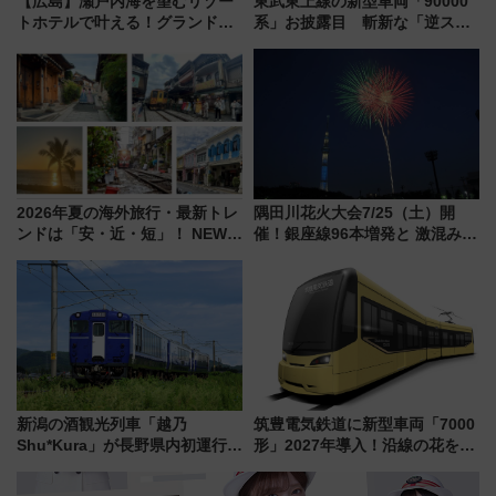
【広島】瀬戸内海を望むリゾー
東武東上線の新型車両「90000
トホテルで叶える！グランドプ
系」お披露目 斬新な「逆スラ
リンスホテル広島のフォトウエ
ント式」の先頭形状と明るく開
ディング＆カジュアルパーティ
放的な車内空間に注目、デビュ
ープラン
ーは9月
2026年夏の海外旅行・最新トレ
隅田川花火大会7/25（土）開
ンドは「安・近・短」！ NEWT
催！銀座線96本増発と 激混みの
調査から読み解く、最新の人気
「浅草駅」を回避する最寄り駅･
渡航先TOP5とは？ 円安時代の
アクセス攻略法、2万発の花火が
旅行術
都心の夜に！
新潟の酒観光列車「越乃
筑豊電気鉄道に新型車両「7000
Shu*Kura」が長野県内初運行！
形」2027年導入！沿線の花をイ
地酒と食を味わう信州プレDC特
メージしたイエローを採用 車
別企画
内は落ち着いたゆとりある空間