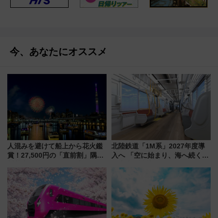
今、あなたにオススメ
人混みを避けて船上から花火鑑
北陸鉄道「1M系」2027年度導
賞！27,500円の「直前割」隅田
入へ 「空に始まり、海へ続く」
川花火クルーズはデパ地下グル
白山比咩神社をモチーフにした
メも持ち込みOK
神秘的なデザイン