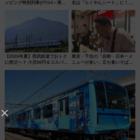
ッピング特別列車が7/14～東
名は「らくやんシート」に！新
横・田園都市・目黒線でデビュ
型3000系で大阪梅田～山陽姫路
ー！ 注目の編成やデザインまと
を快適移動
め
【2026年夏】西武鉄道でおトク
東京・千住の「自称・日本一メ
に秩父へ？ 小児50円＆コスパ最
ニューが多い」立ち食いそば屋
強きっぷで「安・近・短」な家
とは？ ＢＳ日テレ『ドランク塚
族旅行！ 深夜の正丸トンネル探
地のふらっと立ち食いそば』
検や特急ラビューも
7/27夜10時～放送