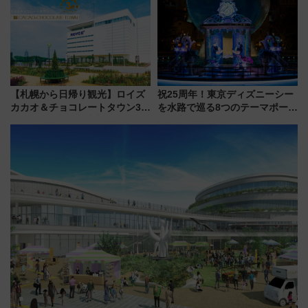
火前に楽しむ仙台観光ルートま
軽に 運行ダイヤ・運賃を解説
で解説！
【札幌から日帰り観光】ロイズ
祝25周年！東京ディズニーシー
カカオ＆チョコレートタウン3周
を水路で巡る8つのテーマポート
年！ 9月は入場料半額やチョコ
と限定デコレーションを解説
詰め放題を開催、ロイズタウン
駅からのアクセスも