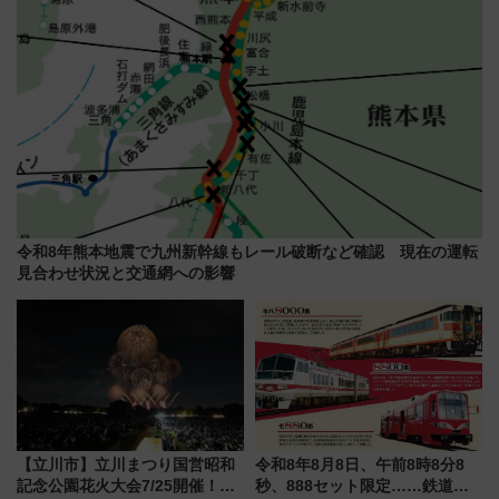
令和8年熊本地震で九州新幹線もレール破断など確認 現在の運転
見合わせ状況と交通網への影響
【立川市】立川まつり国営昭和
令和8年8月8日、午前8時8分8
記念公園花火大会7/25開催！
秒、888セット限定……鉄道各