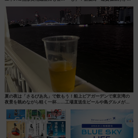
された「郡上おどり」楽しむ人
布を直撃、往復1万円以内なら帰
に 乗車には予約が必要
りたいけど……【WILLER お盆
帰省動向調査】
夏の夜は「さるびあ丸」で飲もう！船上ビアガーデンで東京湾の
夜景を眺めながら軽く一杯……工場直送生ビールや島グルメが美
味い