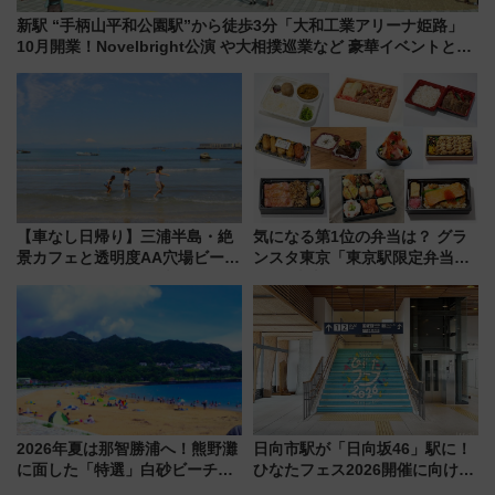
新駅 “手柄山平和公園駅”から徒歩3分「大和工業アリーナ姫路」
10月開業！Novelbright公演 や大相撲巡業など 豪華イベントとア
クセス
【車なし日帰り】三浦半島・絶
気になる第1位の弁当は？ グラ
景カフェと透明度AA穴場ビーチ
ンスタ東京「東京駅限定弁当
を巡る！ おトクな電車きっぷ活
2026 売上ランキング」
用してストレスフリー旅へ行こ
う！
2026年夏は那智勝浦へ！熊野灘
日向市駅が「日向坂46」駅に！
に面した「特選」白砂ビーチは
ひなたフェス2026開催に向けJR
必見 「第17回那智勝浦町花火大
九州が記念きっぷや臨時列車で