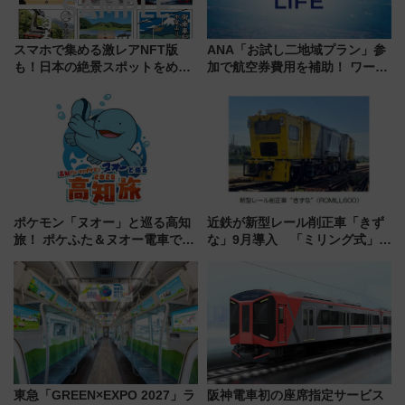
スマホで集める激レアNFT版
ANA「お試し二地域プラン」参
も！日本の絶景スポットをめぐ
加で航空券費用を補助！ ワーケ
って集める「索道印(さくどうい
ーションや週末移住に最適な自
ん)」企画がスタート
治体は？ 2026年は対象のエリア
が拡大！
ポケモン「ヌオー」と巡る高知
近鉄が新型レール削正車「きず
旅！ ポケふた＆ヌオー電車で楽
な」9月導入 「ミリング式」採
しむ鉄道スタンプラリーで土佐
用でメンテナンス作業を効率
路の絶景と絶品グルメを満喫！
化！安全性や乗り心地の向上に
（7月18日スタート）
貢献するだけでなく、全線区で
活躍するための仕組みも
東急「GREEN×EXPO 2027」ラ
阪神電車初の座席指定サービス