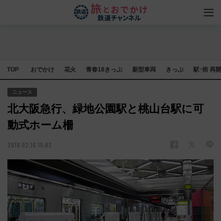
TOP
おでかけ
花火
青春18きっぷ
新型車両
きっぷ
駅･街 再
ニュース
北大阪急行、緑地公園駅と桃山台駅に可
動式ホーム柵
2018.02.16 15:02