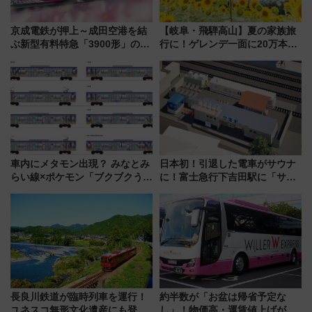
京成電鉄が押上～成田空港を結
【岐阜・飛騨高山】夏の家族旅
ぶ新型有料特急「3900形」のコ
行に！ゲレンデ一面に20万本の
ンセプト・デザイン公開 愛称
ひまわりが咲き誇る「アルコピ
募集も実施
アひまわり園」開園
車内にメタモン出現？ みなとみ
日本初！引退した電車がサウナ
らい線×ポケモン「ブクブクうみ
に！富士急行下吉田駅に「サ電
ぞこの街」ラッピング電車が運
（SADEN）」2026年12月開
行開始に！ この夏は直通列車で
業 行き交う電車の音や振動を
横浜へ！
感じながら「ととのう」新感覚
長良川鉄道が臨時列車を運行！
約半数が「お盆は帰省予定な
ユネスコ無形文化遺産にも登録
し」！物価高・運賃値上げが財