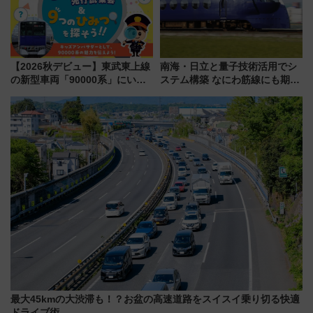
【2026秋デビュー】東武東上線
南海・日立と量子技術活用でシ
の新型車両「90000系」にいち
ステム構築 なにわ筋線にも期待
早く乗れる！ 8/11開催の小学生
乗務員・車両計画作業を短縮へ
向け先行試乗会でキッズアンバ
サダーになろう
最大45kmの大渋滞も！？お盆の高速道路をスイスイ乗り切る快適
ドライブ術