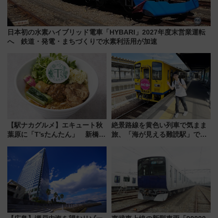
日本初の水素ハイブリッド電車「HYBARI」2027年度末営業運転
へ 鉄道・発電・まちづくりで水素利活用が加速
【駅ナカグルメ】エキュート秋
絶景路線を黄色い列車で気まま
葉原に「T’sたんたん」 新橋に
旅、「海が見える難読駅」で幸
551蓬莱のDNAを継ぐ「東京豚
せの黄色いハンカチに願いを
饅」、オムライス専門店「肉と
「新・鉄道ひとり旅」279回目
たまご」新グルメ続々登場！
の舞台は「島原鉄道」
【2026年8月】