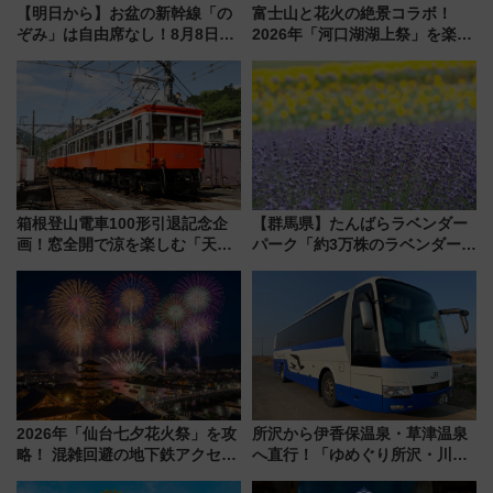
【明日から】お盆の新幹線「の
富士山と花火の絶景コラボ！
ぞみ」は自由席なし！8月8日午
2026年「河口湖湖上祭」を楽し
前はほぼ満席…でも数時間ズラ
む完全ガイド＆鉄道アクセスの
せば空きが見つかることも 混
ススメ
雑避ける「空席」探しのコツ
箱根登山電車100形引退記念企
【群馬県】たんばらラベンダー
画！窓全開で涼を楽しむ「天然
パーク「約3万株のラベンダー」
クーラー体験号」と限定鉄コレ
が見頃！新幹線＆無料送迎バス
発売
で都心から約1時間半で夏の絶景
を！
2026年「仙台七夕花火祭」を攻
所沢から伊香保温泉・草津温泉
略！ 混雑回避の地下鉄アクセス
へ直行！「ゆめぐり所沢・川越
からまだ買える有料席情報、花
号」で群馬の温泉旅をもっと気