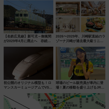
会」は8月11日開催！
全力応援 夜行列車「ドリーム
おひさま号」も走る
【名鉄広見線】新可児～御嵩間
2026〜2029年、川崎駅直結のラ
が2029年4月に廃止へ 存続協
ゾーナ川崎が過去最大級リニュ
議終了で100年の歴史に幕
ーアル！ フードコート拡大など
「いつから何が変わるか」徹底
解説！
初公開のオリジナル模型も！ロ
球場のビール販売員が車内に登
マンスカーミュージアムでVSE
場！夏の移動を盛り上げるJR九
の設計秘話に迫る企画展が7月
州「ビール新幹線」7月31日・8
15日スタート
月7日限定 ソフトバンクホーク
スとコラボ