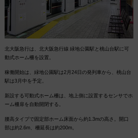
北大阪急行は、北大阪急行線 緑地公園駅と桃山台駅に可
動式ホーム柵を設置。
稼働開始は、緑地公園駅は2月24日の発列車から、桃山台
駅は3月中を予定。
新設する可動式ホーム柵は、地上側に設置するセンサでホ
ーム柵扉を自動開閉する。
腰高タイプで固定部ホーム床面から約1.3mの高さ。開口
部は約2.6m、柵延長は約200m。