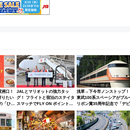
重洲口！
JALとマリオットの強力タッ
浅草→下今市ノンストップ！
寄りたい
グ！ フライトと宿泊のステイタ
東武100系スペーシアがブル
夏の「ひん
スマッチでFLY ON ポイントや
リボン賞35周年記念で「デ
6選
上級会員資格を効率よく獲得す
ー当時の停車駅」を再現 運
る方法を解説
時刻や特急券の買い方を紹介