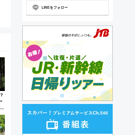
LINEをフォロー
？
ー
ビュ
転