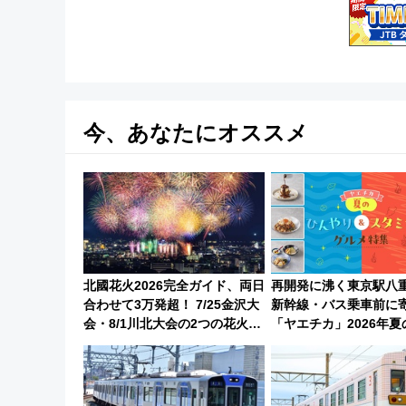
今、あなたにオススメ
北國花火2026完全ガイド、両日
再開発に沸く東京駅八
合わせて3万発超！ 7/25金沢大
新幹線・バス乗車前に
会・8/1川北大会の2つの花火大
「ヤエチカ」2026年
会の日程・アクセス・観覧席ま
やり＆スタミナグルメ」
とめ（石川県）
【新店舗も！】