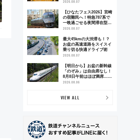
が彩る特別な夜
2026.08.07
【ひなたフェス2026】宮崎
の宿難民へ！特急787系で
一晩過ごせる夜間滞在型イ
ベント「スワローおひさ
2026.08.07
ま」が救世主に？
最大45kmの大渋滞も！？
お盆の高速道路をスイスイ
乗り切る快適ドライブ術
2026.08.07
【明日から】お盆の新幹線
「のぞみ」は自由席なし！
8月8日午前はほぼ満席…で
も数時間ズラせば空きが見
2026.08.06
つかることも 混雑避ける
「空席」探しのコツ
VIEW ALL