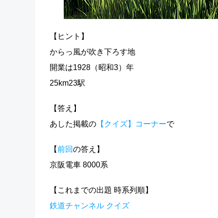
【ヒント】
からっ風が吹き下ろす地
開業は1928（昭和3）年
25km23駅
【答え】
あした掲載の
【クイズ】コーナー
で
【
前回
の答え】
京阪電車 8000系
【これまでの出題 時系列順】
鉄道チャンネル クイズ