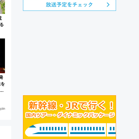
盆
る
発
線を
観