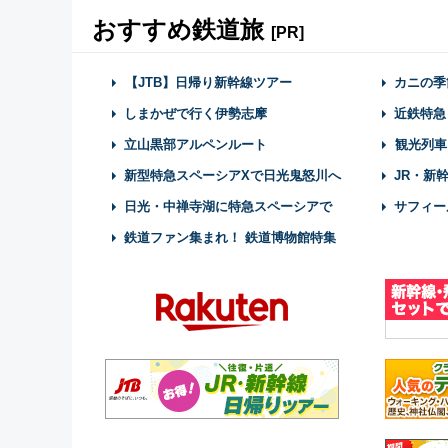
おすすめ鉄道旅
[PR]
【JTB】日帰り新幹線ツアー
カニの季
しまかぜで行く伊勢志摩
近鉄特急
立山黒部アルペンルート
観光列車
新型特急スペーシアXで日光鬼怒川へ
JR・新
日光・中禅寺湖に特急スペーシアで
サフィー
鉄道ファン集まれ！ 鉄道博物館特集