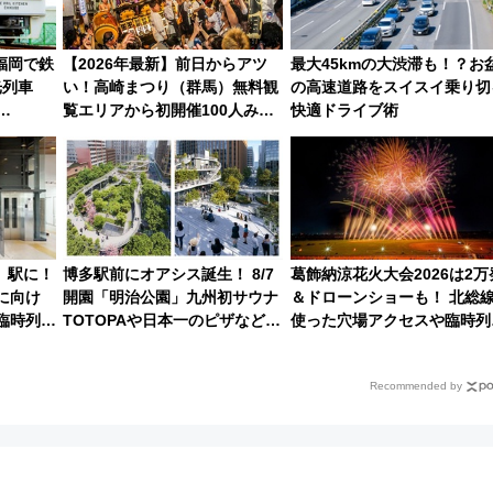
福岡で鉄
【2026年最新】前日からアツ
最大45kmの大渋滞も！？お
光列車
い！高崎まつり（群馬）無料観
の高速道路をスイスイ乗り切
覧エリアから初開催100人みこ
快適ドライブ術
岡･太宰
しまで
eが公開
」駅に！
博多駅前にオアシス誕生！ 8/7
葛飾納涼花火大会2026は2万
に向け
開園「明治公園」九州初サウナ
＆ドローンショーも！ 北総
臨時列車
TOTOPAや日本一のピザなど絶
使った穴場アクセスや臨時列
「ドリー
品グルメ登場で駅前の過ごし方
車、観覧スポット情報と周辺
はどう変わる？
光まとめ（7/28開催）
Recommended by