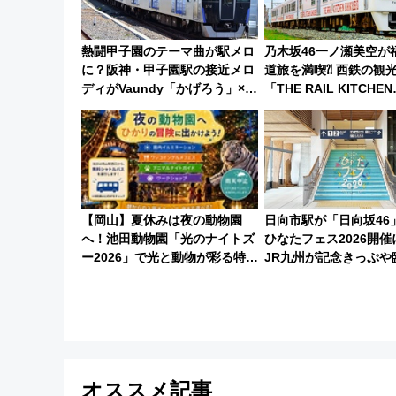
熱闘甲子園のテーマ曲が駅メロ
乃木坂46一ノ瀬美空が
に？阪神・甲子園駅の接近メロ
道旅を満喫⁈ 西鉄の観
ディがVaundy「かげろう」×向
「THE RAIL KITCHEN
谷実アレンジの特別仕様へ、8
CHIKUGO」で巡る福
月5日始発から
府･柳川の旅！YouTub
に
【岡山】夏休みは夜の動物園
日向市駅が「日向坂46
へ！池田動物園「光のナイトズ
ひなたフェス2026開催
ー2026」で光と動物が彩る特別
JR九州が記念きっぷや
な夜
で全力応援 夜行列車
ムおひさま号」も走る
オススメ記事