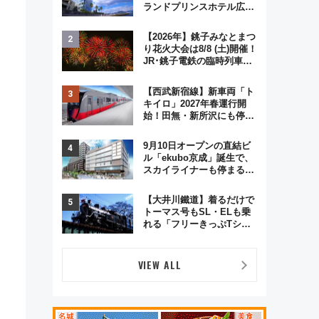
ランドプリンスホテル広島
のフォトウエディング＆カ
ジュアルパーティープラン
【2026年】銚子みなとまつ
り花火大会は8/8 (土)開催！
JR･銚子電鉄の臨時列車や
アクセス情報、利根川に咲
く8,000発の大迫力＆屋台
【西武新宿線】新車両「ト
を満喫
キイロ」2027年春運行開
始！田無・新所沢にも停
車 2028年春には「第2
弾」も
9月10日オープンの直結ビ
ル「ekubo京成」誕生で、
スカイライナーも停まる巨
大ハブ駅・新鎌ヶ谷はどう
変わる？ 全テナント情報も
【大井川鐵道】着るだけで
公開！
トーマス号もSL・ELも乗
れる「フリーきっぷTシャ
ツ」8月6日より受注販売
VIEW ALL