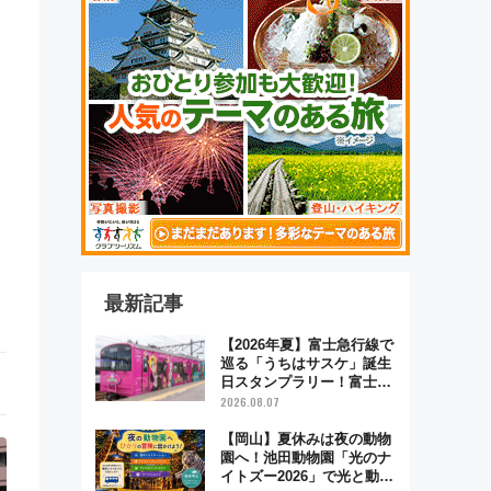
最新記事
【2026年夏】富士急行線で
巡る「うちはサスケ」誕生
日スタンプラリー！富士急
ハイランド限定グルメ＆グ
2026.08.07
ッズ徹底ガイド
【岡山】夏休みは夜の動物
園へ！池田動物園「光のナ
イトズー2026」で光と動物