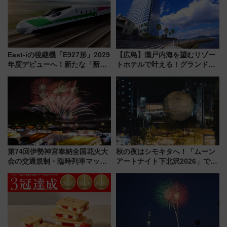
East-iの後継機「E927形」2029
【広島】瀬戸内海を望むリゾー
年度デビューへ！新たな「新幹
トホテルで叶える！グランドプ
線専用検測車」の性能を徹底解
リンスホテル広島のフォトウエ
説【JR東日本】
ディング＆カジュアルパーティ
ープラン
第74回伊勢神宮奉納全国花火大
秋の夜はシモキタへ！「ムーン
会の交通規制・臨時列車マッ
アートナイト下北沢2026」でイ
プ！JR東海・近鉄で快適にアク
マーシブシアターやアート巡り
セス
を満喫しよう