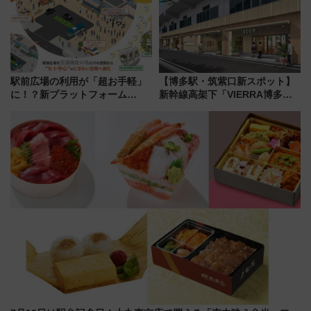
5日始発から
たまご」新グルメ続々登場！
【2026年8月】
駅前広場の利用が「超お手軽」
【博多駅・筑紫口新スポット】
に！？新プラットフォーム
新幹線高架下「VIERRA博多テ
「HirakeBA」8月3日始動、ス
ラス」が9/18開業！九州初出店
マホで簡単申請 物販や演奏会な
など注目の全6店舗 「博多活憩
どに【JR東日本】
通り」も一新