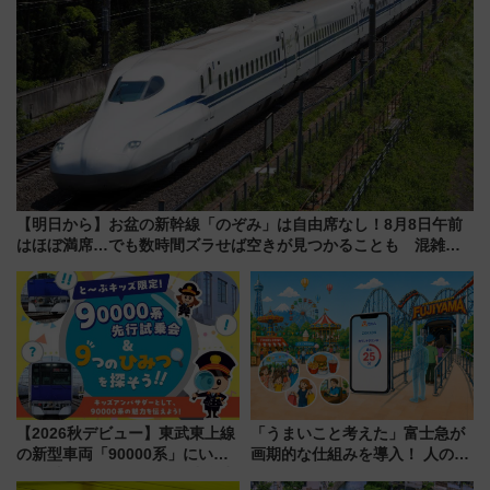
【明日から】お盆の新幹線「のぞみ」は自由席なし！8月8日午前
はほぼ満席…でも数時間ズラせば空きが見つかることも 混雑避
ける「空席」探しのコツ
【2026秋デビュー】東武東上線
「うまいこと考えた」富士急が
の新型車両「90000系」にいち
画期的な仕組みを導入！ 人のか
早く乗れる！ 8/11開催の小学生
わりにスマホが並ぶ「分身く