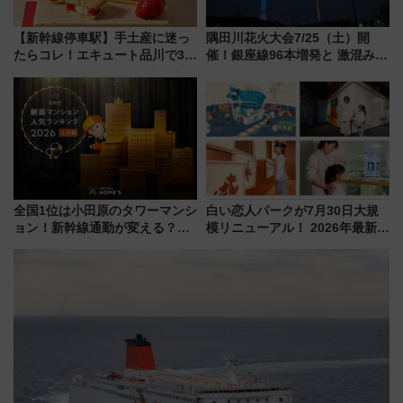
【新幹線停車駅】手土産に迷っ
隅田川花火大会7/25（土）開
たらコレ！エキュート品川で3年
催！銀座線96本増発と 激混みの
連続売上1位を獲得した定番手土
「浅草駅」を回避する最寄り駅･
産スイーツとは？
アクセス攻略法、2万発の花火が
都心の夜に！
全国1位は小田原のタワーマンシ
白い恋人パークが7月30日大規
ョン！新幹線通勤が変える？
模リニューアル！ 2026年最新の
「住みたい街」の最新トレンド
新エリア・工場見学の見どころ
【新築マンション人気ランキン
と料金・アクセスを徹底解説
グ】
（札幌市）