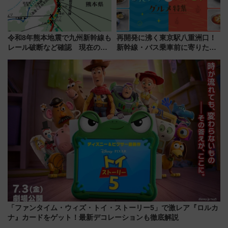
令和8年熊本地震で九州新幹線も
再開発に沸く東京駅八重洲口！
レール破断など確認 現在の運
新幹線・バス乗車前に寄りたい
転見合わせ状況と交通網への影
「ヤエチカ」2026年夏の「ひん
響
やり＆スタミナグルメ」6選【新
店舗も！】
「ファンタイム・ウィズ・トイ・ストーリー5」で激レア『ロルカ
ナ』カードをゲット！最新デコレーションも徹底解説