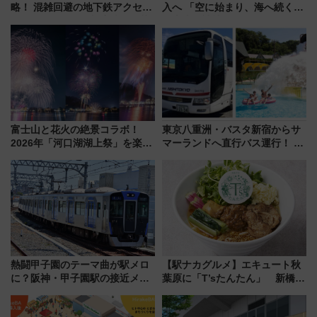
略！ 混雑回避の地下鉄アクセス
入へ 「空に始まり、海へ続く」
からまだ買える有料席情報、花
白山比咩神社をモチーフにした
火前に楽しむ仙台観光ルートま
神秘的なデザイン
で解説！
富士山と花火の絶景コラボ！
東京八重洲・バスタ新宿からサ
2026年「河口湖湖上祭」を楽し
マーランドへ直行バス運行！ お
む完全ガイド＆鉄道アクセスの
トクな1Dayパスで夏のプールと
ススメ
推し活を楽しもう！（2026年
8/1～31）
熱闘甲子園のテーマ曲が駅メロ
【駅ナカグルメ】エキュート秋
に？阪神・甲子園駅の接近メロ
葉原に「T’sたんたん」 新橋に
ディがVaundy「かげろう」×向
551蓬莱のDNAを継ぐ「東京豚
谷実アレンジの特別仕様へ、8月
饅」、オムライス専門店「肉と