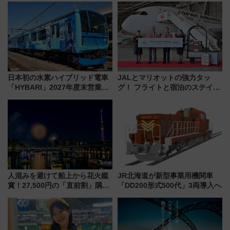
日本初の水素ハイブリッド電車
JALとマリオットの強力タッ
「HYBARI」2027年度末営業運
グ！ フライトと宿泊のステイタ
転へ 鉄道・発電・まちづくり
スマッチでFLY ON ポイントや
で水素利活用が加速
上級会員資格を効率よく獲得す
る方法を解説
人混みを避けて船上から花火鑑
JR北海道が新型事業用機関車
賞！27,500円の「直前割」隅田
「DD200形式500代」3両導入へ
川花火クルーズはデパ地下グル
メも持ち込みOK