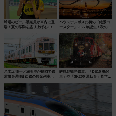
球場のビール販売員が車内に登
ハウステンボスに初の「絶景コ
場！夏の移動を盛り上げるJR九
ースター」2027年誕生！秋の
州「ビール新幹線」7月31日・8
「すんごいハロウィン」見どこ
月7日限定 ソフトバンクホーク
ろも一挙紹介
スとコラボ
乃木坂46一ノ瀬美空が福岡で鉄
嵯峨野観光鉄道、「DE10 機関
道旅を満喫⁈ 西鉄の観光列車
車」や「SK200 運転台」見学ツ
「THE RAIL KITCHEN
アーを開催！ ラストランイベン
CHIKUGO」で巡る福岡･太宰
トの一環で激レア体験できちゃ
府･柳川の旅！YouTubeが公開
うかも 参加方法やスケジュール
に
をご紹介