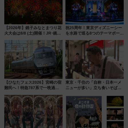
【2026年】銚子みなとまつり花
祝25周年！東京ディズニーシー
火大会は8/8 (土)開催！JR･銚子
を水路で巡る8つのテーマポート
電鉄の臨時列車やアクセス情
と限定デコレーションを解説
報、利根川に咲く8,000発の大迫
力＆屋台を満喫
【ひなたフェス2026】宮崎の宿
東京・千住の「自称・日本一メ
難民へ！特急787系で一晩過ご
ニューが多い」立ち食いそば屋
せる夜間滞在型イベント「スワ
とは？ ＢＳ日テレ『ドランク塚
ローおひさま」が救世主に？
地のふらっと立ち食いそば』
7/27夜10時～放送