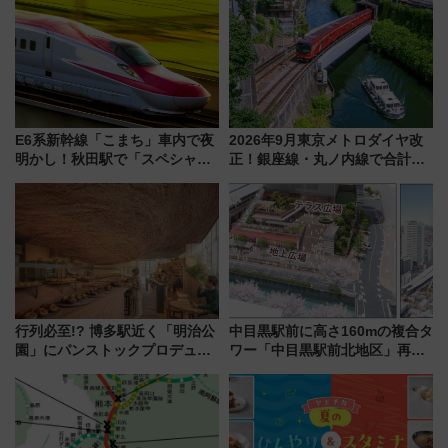
向け先行試乗会でキッズアンバ
ん」始動
サダーになろう
E6系新幹線「こまち」車内で夜
2026年9月東京メトロダイヤ改
明かし！秋田駅で「スペシャル
正！銀座線・丸ノ内線で合計
ナイト」8月開催、料金や予約方
212本の大増発、混雑緩和に期
法は？
待
行列必至!? 博多駅近く「明治公
中目黒駅前に高さ160mの複合タ
園」にパンストックプロデュー
ワー「中目黒駅前北地区」再開
スの新業態『Land Bageri』8/7
発の全貌
オープン 秋からはビストロ営業
も！