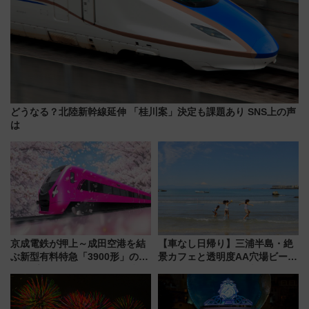
どうなる？北陸新幹線延伸 「桂川案」決定も課題あり SNS上の声
は
京成電鉄が押上～成田空港を結
【車なし日帰り】三浦半島・絶
ぶ新型有料特急「3900形」のコ
景カフェと透明度AA穴場ビーチ
ンセプト・デザイン公開 愛称
を巡る！ おトクな電車きっぷ活
募集も実施
用してストレスフリー旅へ行こ
う！