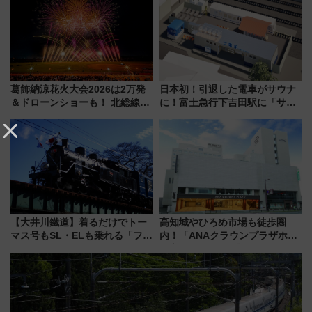
ュッフェを現地レポ
葛飾納涼花火大会2026は2万発
日本初！引退した電車がサウナ
＆ドローンショーも！ 北総線を
に！富士急行下吉田駅に「サ電
使った穴場アクセスや臨時列
（SADEN）」2026年12月開
車、観覧スポット情報と周辺観
業 行き交う電車の音や振動を
光まとめ（7/28開催）
感じながら「ととのう」新感覚
【大井川鐵道】着るだけでトー
高知城やひろめ市場も徒歩圏
マス号もSL・ELも乗れる「フリ
内！「ANAクラウンプラザホテ
ーきっぷTシャツ」8月6日より
ル高知」が8月開業
受注販売