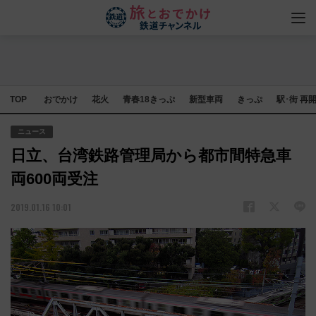
TOP
おでかけ
花火
青春18きっぷ
新型車両
きっぷ
駅･街 再
ニュース
日立、台湾鉄路管理局から都市間特急車
両600両受注
2019.01.16 10:01