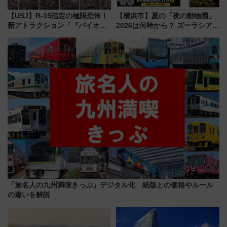
【USJ】R-15指定の極限恐怖！
【横浜市】夏の「夜の動物園」
新アトラクション「『バイオハ
2026は何時から？ ズーラシア・
ザード レクイエム』 ザ・ダイ
野毛山・金沢の電車アクセスや
ブ」今秋登場 ―予測不能の恐
見どころ、限定イベントを徹底
怖に泣き叫べ―
解説！
「旅名人の九州満喫きっぷ」デジタル化 紙版との価格やルール
の違いを解説