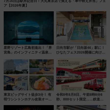
7月16日は駅弁記念日！大丸東京店で買える「車中映え弁当」フェ
ア【2026年夏】
星野リゾート広島初進出！「界
日向市駅が「日向坂46」駅に！
宮島」のインフィニティ温泉と
ひなたフェス2026開催に向けJR
古式サウナ「石風呂」を大解剖
九州が記念きっぷや臨時列車で
宿泊料金・アクセスは？（2026
全力応援 夜行列車「ドリーム
年7月23日開業）
おひさま号」も走る
東京ビッグサイト徒歩3分！ 有
令和8年8月8日、午前8時8分8
明ワシントンホテル改装オープ
秒、888セット限定……鉄道各
ン直前「ゆりかもめ運転台付き
社の「8・8・8」な記念きっぷ
客室」や海鮮丼が人気の朝食ビ
たち