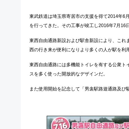
東武鉄道は埼玉県寄居市の支援を得て2014年
を行ってきた。その工事が竣工し2016年7月1
東西自由通路新設および駅舎新設により、これ
西の行き来が便利になりより多くの人が駅を利
東西自由通路には多機能トイレを有する公衆ト
スを多く使った開放的なデザインだ。
また使用開始を記念して「男衾駅路遊通路及び