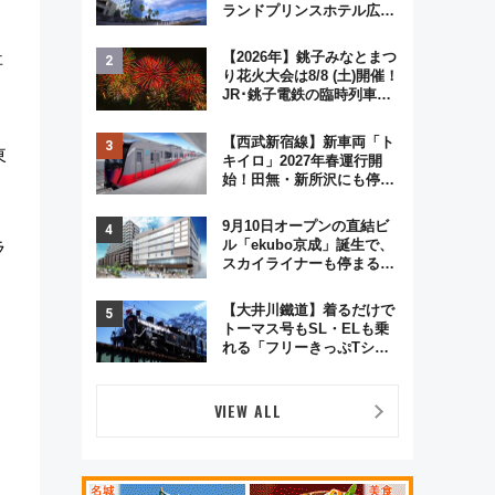
ランドプリンスホテル広島
のフォトウエディング＆カ
ジュアルパーティープラン
【2026年】銚子みなとまつ
事
り花火大会は8/8 (土)開催！
JR･銚子電鉄の臨時列車や
アクセス情報、利根川に咲
く8,000発の大迫力＆屋台
【西武新宿線】新車両「ト
を満喫
東
キイロ」2027年春運行開
始！田無・新所沢にも停
車 2028年春には「第2
弾」も
9月10日オープンの直結ビ
ル「ekubo京成」誕生で、
ラ
スカイライナーも停まる巨
大ハブ駅・新鎌ヶ谷はどう
変わる？ 全テナント情報も
【大井川鐵道】着るだけで
公開！
トーマス号もSL・ELも乗
れる「フリーきっぷTシャ
ツ」8月6日より受注販売
VIEW ALL