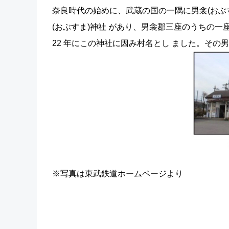
奈良時代の始めに、武蔵の国の一隅に男衾(おぶす
(おぶすま)神社 があり、男衾郡三座のうちの
22 年にこの神社に因み村名とし ました。そ
※写真は東武鉄道ホームページより