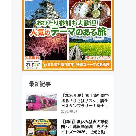
最新記事
【2026年夏】富士急行線で
巡る「うちはサスケ」誕生
日スタンプラリー！富士急
ハイランド限定グルメ＆グ
2026.08.07
ッズ徹底ガイド
【岡山】夏休みは夜の動物
園へ！池田動物園「光のナ
イトズー2026」で光と動物