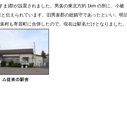
ま)郡が設置されました。男衾の東北方約 1km の所に、小被
一座と伝えられています。旧男衾郡の総鎮守であったといい、明
の男衾村も寄居町に合併したので、現在は駅名だけとなりました。