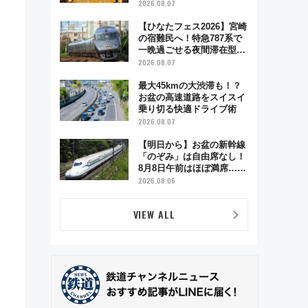
が彩る特別な夜
2026.08.07
【ひなたフェス2026】宮崎
の宿難民へ！特急787系で
一晩過ごせる夜間滞在型イ
ベント「スワローおひさ
2026.08.07
ま」が救世主に？
最大45kmの大渋滞も！？
お盆の高速道路をスイスイ
乗り切る快適ドライブ術
2026.08.07
【明日から】お盆の新幹線
「のぞみ」は自由席なし！
8月8日午前はほぼ満席…で
も数時間ズラせば空きが見
2026.08.06
つかることも 混雑避ける
「空席」探しのコツ
VIEW ALL