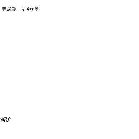
 男衾駅 計4か所
の紹介