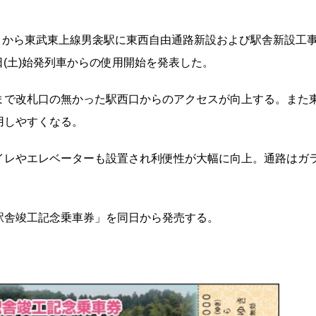
6月から東武東上線男衾駅に東西自由通路新設および駅舎新設工
6日(土)始発列車からの使用開始を発表した。
まで改札口の無かった駅西口からのアクセスが向上する。また
用しやすくなる。
イレやエレベーターも設置され利便性が大幅に向上。通路はガ
駅舎竣工記念乗車券」を同日から発売する。