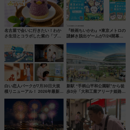
名古屋で会いに行きたい！わか
『映画ちいかわ』×東京メトロの
さ生活とコラボした紫の「ブル
謎解き脱出ゲームが7/24開幕！
ーベリーぴよりん」期間限定販
オリジナル24時間券の買い方と
売
遊び方を解説！（7/10発売開
始）
白い恋人パークが7月30日大規
新駅 “手柄山平和公園駅”から徒
模リニューアル！ 2026年最新の
歩3分「大和工業アリーナ姫路」
新エリア・工場見学の見どころ
10月開業！Novelbright公演 や
と料金・アクセスを徹底解説
大相撲巡業など 豪華イベントと
（札幌市）
アクセス