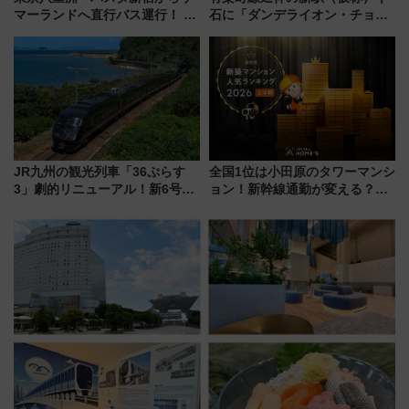
マーランドへ直行バス運行！ お
石に「ダンデライオン・チョコ
トクな1Dayパスで夏のプールと
レート」が出店！ 東京メトロが
推し活を楽しもう！（2026年
1億円出資で挑む新時代のまちづ
8/1～31）
くりとは？
JR九州の観光列車「36ぷらす
全国1位は小田原のタワーマンシ
3」劇的リニューアル！新6号車
ョン！新幹線通勤が変える？
“1〜2名用グリーン個室”と曜日
「住みたい街」の最新トレンド
別 “プレミアムランチ”導入･ル
【新築マンション人気ランキン
ートや価格など解説
グ】