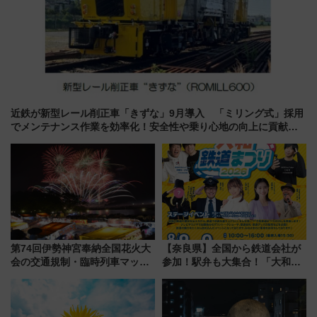
近鉄が新型レール削正車「きずな」9月導入 「ミリング式」採用
でメンテナンス作業を効率化！安全性や乗り心地の向上に貢献す
るだけでなく、全線区で活躍するための仕組みも
第74回伊勢神宮奉納全国花火大
【奈良県】全国から鉄道会社が
会の交通規制・臨時列車マッ
参加！駅弁も大集合！「大和鉄
プ！JR東海・近鉄で快適にアク
道まつり2026」が8月8日・9日
セス
に開催決定