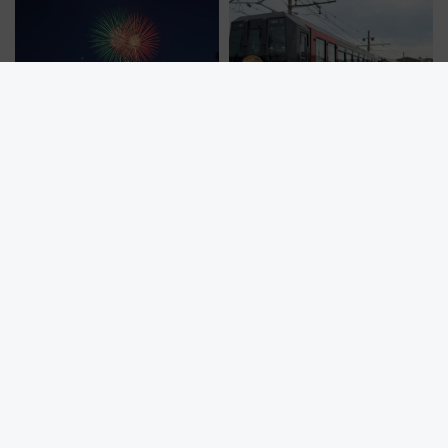
を食べ比べ【7月25日・26日開
を快適移動
催】
隅田川花火大会7/25（土）開
【嵯峨野観光鉄道】2027年春デ
催！銀座線96本増発と 激混みの
ビューの新型トロッコ列車、い
「浅草駅」を回避する最寄り駅･
よいよ試運転開始へ！現行車両
アクセス攻略法、2万発の花火が
は2026年で引退
都心の夜に！