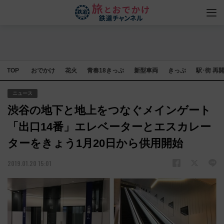
TOP
おでかけ
花火
青春18きっぷ
新型車両
きっぷ
駅･街 再
ニュース
渋谷の地下と地上をつなぐメインゲート
「出口14番」エレベーターとエスカレー
ターをきょう1月20日から供用開始
2019.01.20 15:01