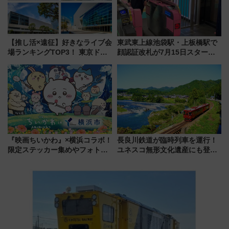
【推し活×遠征】好きなライブ会
東武東上線池袋駅・上板橋駅で
場ランキングTOP3！ 東京ドー
顔認証改札が7月15日スター
ムや大阪城ホールが選ばれる理
ト、手ぶらで乗車から買い物ま
由と交通アクセス術、ライブ会
でシームレスに
場に何を求める？
『映画ちいかわ』×横浜コラボ！
長良川鉄道が臨時列車を運行！
限定ステッカー集めやフォトス
ユネスコ無形文化遺産にも登録
ポット、特別花火でみなとみら
された「郡上おどり」楽しむ人
いを満喫しよう（花火鑑賞会応
に 乗車には予約が必要
募は7/12まで！）