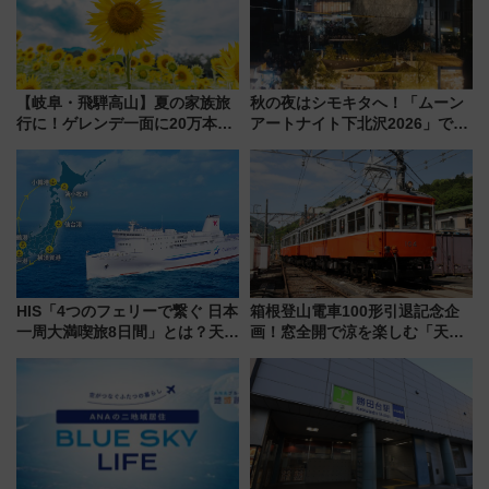
【岐阜・飛騨高山】夏の家族旅
秋の夜はシモキタへ！「ムーン
行に！ゲレンデ一面に20万本の
アートナイト下北沢2026」でイ
ひまわりが咲き誇る「アルコピ
マーシブシアターやアート巡り
アひまわり園」開園
を満喫しよう
HIS「4つのフェリーで繋ぐ 日本
箱根登山電車100形引退記念企
一周大満喫旅8日間」とは？天橋
画！窓全開で涼を楽しむ「天然
立・小樽・日光東照宮など全国
クーラー体験号」と限定鉄コレ
の絶景＆限定グルメを網羅！煩
発売
雑な手続きも不要でお手軽に楽
しめるプランが登場