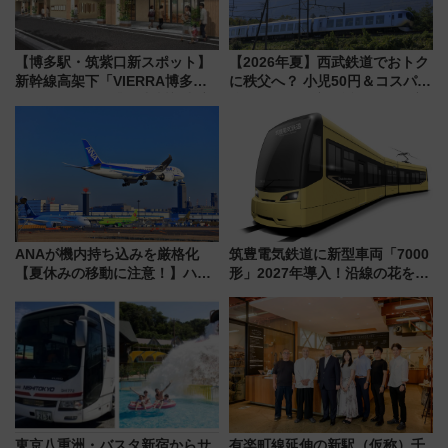
【博多駅・筑紫口新スポット】
【2026年夏】西武鉄道でおトク
新幹線高架下「VIERRA博多テ
に秩父へ？ 小児50円＆コスパ最
ラス」が9/18開業！九州初出店
強きっぷで「安・近・短」な家
など注目の全6店舗 「博多活憩
族旅行！ 深夜の正丸トンネル探
通り」も一新
検や特急ラビューも
ANAが機内持ち込みを厳格化
筑豊電気鉄道に新型車両「7000
【夏休みの移動に注意！】ハン
形」2027年導入！沿線の花をイ
ドバッグやPCケースも対象の
メージしたイエローを採用 車
「身の回り品」新サイズ制限
内は落ち着いたゆとりある空間
(40×30×20cm)おさらい
に
東京八重洲・バスタ新宿からサ
有楽町線延伸の新駅（仮称）千