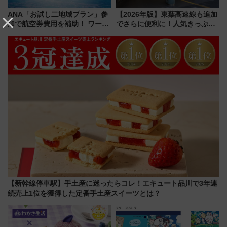
ANA「お試し二地域プラン」参
【2026年版】東葉高速線も追加
加で航空券費用を補助！ ワーケ
でさらに便利に！人気きっぷ
ーションや週末移住に最適な自
「サンキューちばフリーパス」
治体は？ 2026年は対象のエリア
今年も発売 秋・早春に千葉県を
が拡大！
巡るなら使い勝手・コスパ抜群
【新幹線停車駅】手土産に迷ったらコレ！エキュート品川で3年連
続売上1位を獲得した定番手土産スイーツとは？