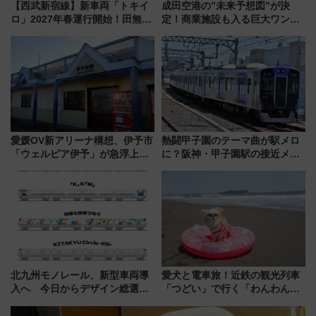
【西武新宿線】新車両「トキイ
成田空港の”未来予想図”が決
ロ」2027年春運行開始！田無・
定！商業施設も入る巨大ワンタ
新所沢にも停車 2028年春には
ーミナル、京成の高架新駅整備
「第2弾」も
で新型特急が品川･羽田とを結
ぶ！ JR空港駅は2面3線化！
愛媛OV新アリーナ構想、伊予市
熱闘甲子園のテーマ曲が駅メロ
「ウェルピア伊予」が急浮上！
に？阪神・甲子園駅の接近メロ
サイボウズ青野社長の参加表明
ディがVaundy「かげろう」×向
で探る鉄道アクセスの未来
谷実アレンジの特別仕様へ、8月
5日始発から
北九州モノレール、新型車両導
愛犬と電車旅！近鉄の観光列車
入へ 今日からデザイン総選挙
「つどい」で行く「わんわん列
始まる
車」第5弾！海辺のBBQも楽し
める日帰りツアー