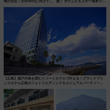
地が決定！2030年代に向け千歳
旅！ ポケふた＆ヌオー電車で楽
線沿線が一大野球エリア
しむ鉄道スタンプラリーで土佐
路の絶景と絶品グルメを満喫！
（7月18日スタート）
【広島】瀬戸内海を望むリゾートホテルで叶える！グランドプリ
ンスホテル広島のフォトウエディング＆カジュアルパーティープ
ラン