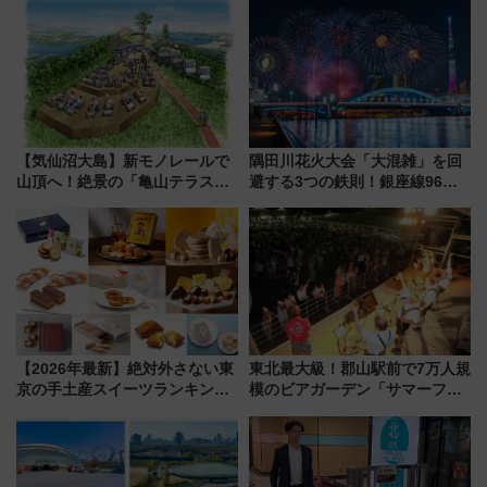
【気仙沼大島】新モノレールで
隅田川花火大会「大混雑」を回
山頂へ！絶景の「亀山テラス
避する3つの鉄則！銀座線96本
360°」が7月19日オープン、休
増発･浅草線臨時ダイヤ･スカイ
暇村のお得な日帰りプランも登
ツリー駅の規制まとめ 7/25開催
場
（2026年）
【2026年最新】絶対外さない東
東北最大級！郡山駅前で7万人規
京の手土産スイーツランキング
模のビアガーデン「サマーフェ
TOP10！帰省のお土産選びに迷
スタ IN KORIYAMA 2026」
ったら
7/24-26開催！ 有料席はJRE
MALLで予約可能