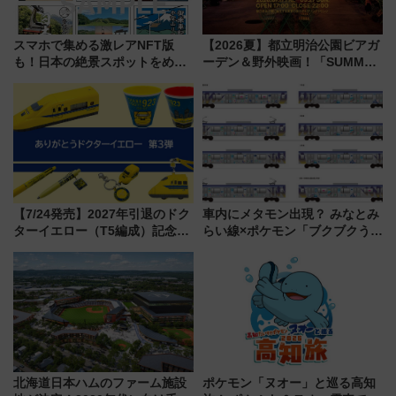
スマホで集める激レアNFT版
【2026夏】都立明治公園ビアガ
も！日本の絶景スポットをめぐ
ーデン＆野外映画！「SUMMER
って集める「索道印(さくどうい
LOUNGE」のアクセスと上映ス
ん)」企画がスタート
ケジュール 夜風とビール、映画
を満喫！
【7/24発売】2027年引退のドク
車内にメタモン出現？ みなとみ
ターイエロー（T5編成）記念グ
らい線×ポケモン「ブクブクうみ
ッズ7種が登場！ 新幹線車内放
ぞこの街」ラッピング電車が運
送の目覚まし時計など通販・販
行開始に！ この夏は直通列車で
売店舗まとめ
横浜へ！
北海道日本ハムのファーム施設
ポケモン「ヌオー」と巡る高知