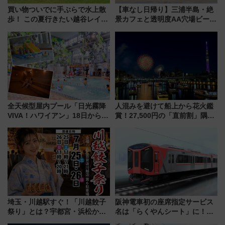
買い物ついでに手ぶらで水上散
【車なし日帰り】三浦半島・絶
歩！ この夏行きたい越谷レイク
景カフェと透明度AA穴場ビーチ
タウンの新たな水辺の憩いエリ
を巡る！ おトクな電車きっぷ活
ア「LAKESIDE PARK」（埼玉
用してストレスフリー旅へ行こ
県越谷市）
う！
全天候型屋内プール「日光霧降
人混みを避けて船上から花火鑑
VIVA！ハワイアン」18日から営
賞！27,500円の「直前割」隅田
業開始 小さなお子様連れのフ
川花火クルーズはデパ地下グル
ァミリーから大人まで幅広い世
メも持ち込みOK
代が一日中楽しる夏のリゾート
を楽しんで
埼玉・川越駅すぐ！「川越餃子
阪神電車初の座席指定サービス
祭り」とは？宇都宮・浜松から
名は「らくやんシート」に！新
ご当地和牛まで全国の人気餃子
型3000系で大阪梅田～山陽姫路