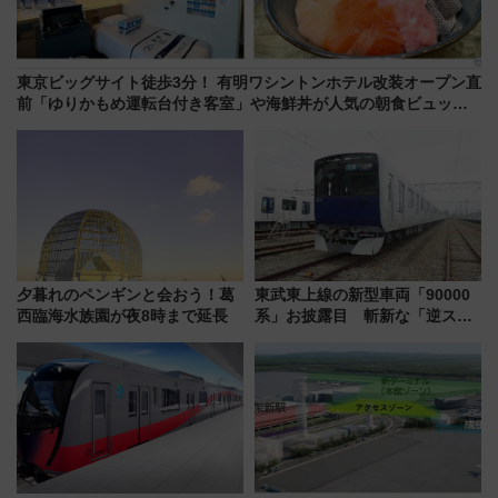
東京ビッグサイト徒歩3分！ 有明ワシントンホテル改装オープン直
前「ゆりかもめ運転台付き客室」や海鮮丼が人気の朝食ビュッフ
ェを現地レポ
夕暮れのペンギンと会おう！葛
東武東上線の新型車両「90000
西臨海水族園が夜8時まで延長
系」お披露目 斬新な「逆スラ
ント式」の先頭形状と明るく開
放的な車内空間に注目、デビュ
ーは9月