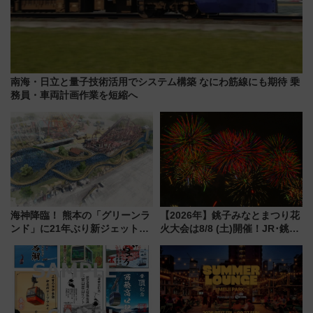
南海・日立と量子技術活用でシステム構築 なにわ筋線にも期待 乗
務員・車両計画作業を短縮へ
海神降臨！ 熊本の「グリーンラ
【2026年】銚子みなとまつり花
ンド」に21年ぶり新ジェットコ
火大会は8/8 (土)開催！JR･銚子
ースター 2028年春登場
電鉄の臨時列車やアクセス情
報、利根川に咲く8,000発の大迫
力＆屋台を満喫