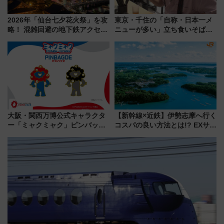
2026年「仙台七夕花火祭」を攻
東京・千住の「自称・日本一メ
略！ 混雑回避の地下鉄アクセス
ニューが多い」立ち食いそば屋
からまだ買える有料席情報、花
とは？ ＢＳ日テレ『ドランク塚
火前に楽しむ仙台観光ルートま
地のふらっと立ち食いそば』
で解説！
7/27夜10時～放送
大阪・関西万博公式キャラクタ
【新幹線×近鉄】伊勢志摩へ行く
ー「ミャクミャク」ピンバッジ
コスパの良い方法とは!? EXサー
新登場！関西の駅構内などで7月
ビス限定「近鉄伊勢志摩フリー
中旬発売
パス」の購入方法と紙版・デジ
タル版の違いを解説