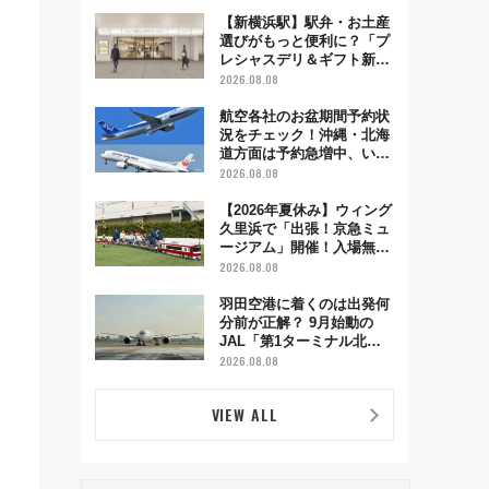
で味わう近江牛や伝統文化
の特別コラボ
【新横浜駅】駅弁・お土産
選びがもっと便利に？「プ
レシャスデリ＆ギフト新横
浜」がオープン 場所や営
2026.08.08
業時間・限定弁当を紹介
航空各社のお盆期間予約状
況をチェック！沖縄・北海
道方面は予約急増中、いま
から狙うべき日は？
2026.08.08
【2026年夏休み】ウィング
久里浜で「出張！京急ミュ
ージアム」開催！入場無料
でスタンプラリーや子ども
2026.08.08
制服撮影も
羽田空港に着くのは出発何
分前が正解？ 9月始動の
JAL「第1ターミナル北側
サテライト」は徒歩1キロ
2026.08.08
超え！ 知っておきたい変更
点まとめ
VIEW ALL