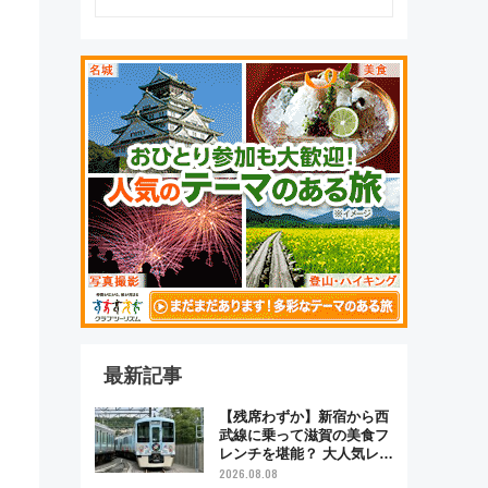
最新記事
【残席わずか】新宿から西
武線に乗って滋賀の美食フ
レンチを堪能？ 大人気レス
トラン列車「52席の至福」
2026.08.08