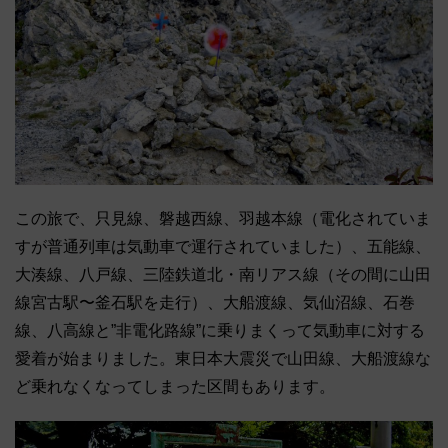
この旅で、只見線、磐越西線、羽越本線（電化されていま
すが普通列車は気動車で運行されていました）、五能線、
大湊線、八戸線、三陸鉄道北・南リアス線（その間に山田
線宮古駅〜釜石駅を走行）、大船渡線、気仙沼線、石巻
線、八高線と”非電化路線”に乗りまくって気動車に対する
愛着が始まりました。東日本大震災で山田線、大船渡線な
ど乗れなくなってしまった区間もあります。