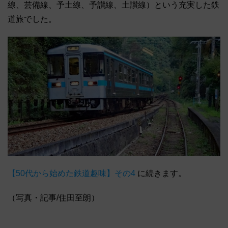
線、芸備線、予土線、予讃線、土讃線）という充実した鉄
道旅でした。
【50代から始めた鉄道趣味】その4
に続きます。
（写真・記事/住田至朗）