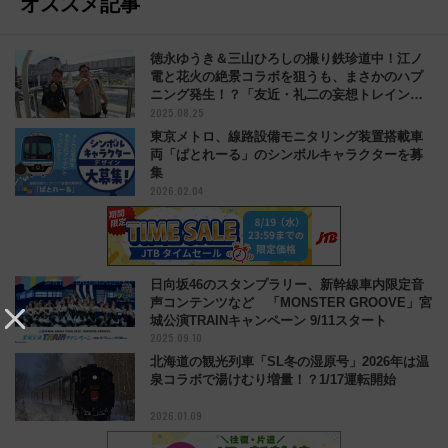
オススメ記事
徳永ゆうき＆三山ひろしの撮り鉄珍道中！江ノ
電と花火の絶景コラボを狙うも、まさかのハプ
ニング発生！？「友近・礼二の妄想トレイン」
2025.08.25
8/26放送内容は？
東京メトロ、線路設備モニタリング装置搭載車
両「ぱとれーる」のシンボルキャラクターを募
集
2026.02.04
日向坂46のスタンプラリー、新幹線車内限定音
声コンテンツなど 「MONSTER GROOVE」宮
城公演TRAINキャンペーン 9/11スタート
2025.09.10
北海道の観光列車「SL冬の湿原号」2026年は温
泉コラボで湯けむり増量！？1/17運転開始
2026.01.09