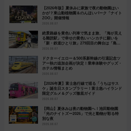
【2026年版】夏休みに家族で夜の動物園はい
かが？東山動植物園＆のんほいパーク「ナイト
ZOO」開催情報
2026.08.07
絶景路線を黄色い列車で気まま旅、「海が見え
る難読駅」で幸せの黄色いハンカチに願いを
「新・鉄道ひとり旅」279回目の舞台は「島原
鉄道」
2026.08.07
ドクターイエロー＆500系新幹線の引退記念ツ
アー秋の追加企画が決定！乗車体験やグッズ・
ホテル情報まとめ
2026.08.07
【2026年夏】富士急行線で巡る「うちはサス
ケ」誕生日スタンプラリー！富士急ハイランド
限定グルメ＆グッズ徹底ガイド
2026.08.07
【岡山】夏休みは夜の動物園へ！池田動物園
「光のナイトズー2026」で光と動物が彩る特
別な夜
2026.08.07