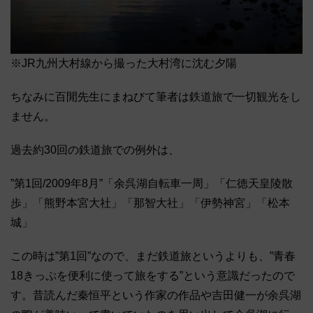
※JR九州大村線から撮った大村湾に沈む夕陽
ちなみに百閒先生にまねびて筆者は鉄道旅で一切観光をし
ません。
過去約30回の鉄道旅での例外は、
”第1回/2009年8月”「余呉湖自転車一周」「仁徳天皇陵散
歩」「熊野本宮大社」「那智大社」「伊勢神宮」「松本
城」
この時は”第1回”なので、まだ鉄道旅というよりも、”青春
18きっぷを便利に使って旅をする”という意識だったので
す。昔読んだ秦恒平という作家の作品や吉田健一が余呉湖