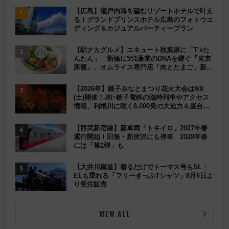
【広島】瀬戸内海を望むリゾートホテルで叶え
る！グランドプリンスホテル広島のフォトウエ
ディング＆カジュアルパーティープラン
【駅ナカグルメ】エキュート秋葉原に「T’sた
んたん」 新橋に551蓬莱のDNAを継ぐ「東京
豚饅」、オムライス専門店「肉とたまご」新グ
ルメ続々登場！【2026年8月】
【2026年】銚子みなとまつり花火大会は8/8
(土)開催！JR･銚子電鉄の臨時列車やアクセス
情報、利根川に咲く8,000発の大迫力＆屋台を
満喫
【西武新宿線】新車両「トキイロ」2027年春
運行開始！田無・新所沢にも停車 2028年春
には「第2弾」も
【大井川鐵道】着るだけでトーマス号もSL・
ELも乗れる「フリーきっぷTシャツ」8月6日よ
り受注販売
VIEW ALL