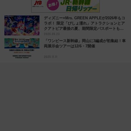
ディズニー×Mrs. GREEN APPLEが2026年もコ
ラボ！ 限定「びしょ濡れ」アトラクションとア
クアトピア最後の夏、期間限定パスポートも攻
2026.05.23
略！
「ワンピース新幹線」岡山に3編成が初集結！車
両展示会ツアーは12/6・7開催
2025.11.11