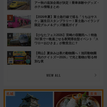
アー秋の追加企画が決定！乗車体験やグッズ・
ホテル情報まとめ
【2026年夏】富士急行線で巡る「うちはサス
ケ」誕生日スタンプラリー！富士急ハイランド
限定グルメ＆グッズ徹底ガイド
【ひなたフェス2026】宮崎の宿難民へ！特急
787系で一晩過ごせる夜間滞在型イベント「ス
ワローおひさま」が救世主に？
【岡山】夏休みは夜の動物園へ！池田動物園
「光のナイトズー2026」で光と動物が彩る特
別な夜
VIEW ALL