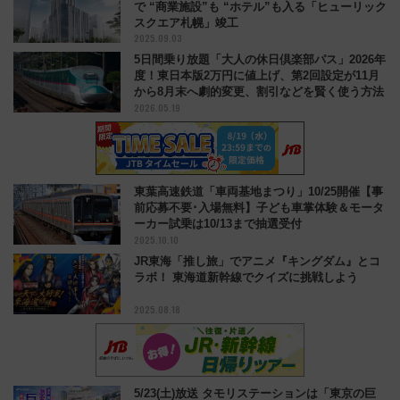
で “商業施設”も “ホテル”も入る「ヒューリック
スクエア札幌」竣工
2025.09.03
5日間乗り放題「大人の休日倶楽部パス」2026年
度！東日本版2万円に値上げ、第2回設定が11月
から8月末へ劇的変更、割引などを賢く使う方法
2026.05.19
東葉高速鉄道「車両基地まつり」10/25開催【事
前応募不要･入場無料】子ども車掌体験＆モータ
ーカー試乗は10/13まで抽選受付
2025.10.10
JR東海「推し旅」でアニメ『キングダム』とコ
ラボ！ 東海道新幹線でクイズに挑戦しよう
2025.08.18
5/23(土)放送 タモリステーションは「東京の巨