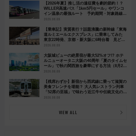
【2026年夏】推し活の遠征費を劇的節約！？
WILLER高速バス「1km5円セール」やワンコ
イン温泉の最強ルート 予約期間・対象路線ま
とめ
2026.08.09
【乗車記】実質夜行？話題沸騰の新幹線「東海
道ルミエールエクスプレス」に乗車してみた
東京22時発、京都・新大阪に6時台着 見どこ
ろは岐阜羽島の素晴らし過ぎる朝
2026.08.09
大阪城ビューの絶景宿が最大52%オフ!? ホテ
ルニューオータニ大阪の40周年「夏のタイムセ
ール」で秋の関西旅を豪華にする方法（8月20
日まで！）
2026.08.09
【残席わずか】新宿から西武線に乗って滋賀の
美食フレンチを堪能？ 大人気レストラン列車
「52席の至福」で味わう近江牛や伝統文化の特
別コラボ
2026.08.08
VIEW ALL