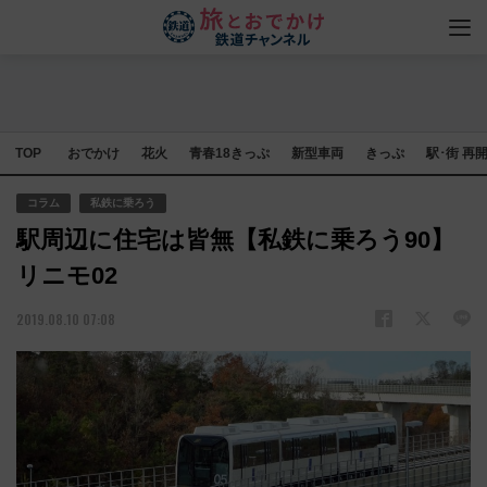
TOP
おでかけ
花火
青春18きっぷ
新型車両
きっぷ
駅･街 再
コラム
私鉄に乗ろう
駅周辺に住宅は皆無【私鉄に乗ろう90】
リニモ02
2019.08.10 07:08