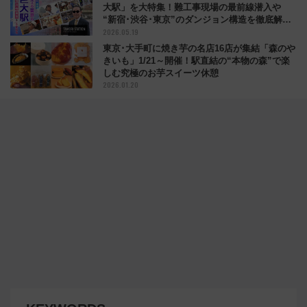
大駅」を大特集！難工事現場の最前線潜入や
“新宿･渋谷･東京”のダンジョン構造を徹底解
2026.05.19
剖！
東京･大手町に焼き芋の名店16店が集結「森のや
きいも」1/21～開催！駅直結の“本物の森”で楽
しむ究極のお芋スイーツ休憩
2026.01.20