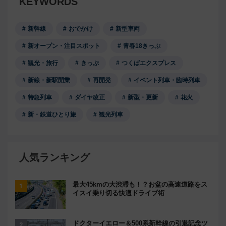
KEYWORDS
新幹線
おでかけ
新型車両
新オープン・注目スポット
青春18きっぷ
観光・旅行
きっぷ
つくばエクスプレス
新線・新駅開業
再開発
イベント列車・臨時列車
特急列車
ダイヤ改正
新型・更新
花火
新・鉄道ひとり旅
観光列車
人気ランキング
最大45kmの大渋滞も！？お盆の高速道路をス
イスイ乗り切る快適ドライブ術
ドクターイエロー＆500系新幹線の引退記念ツ