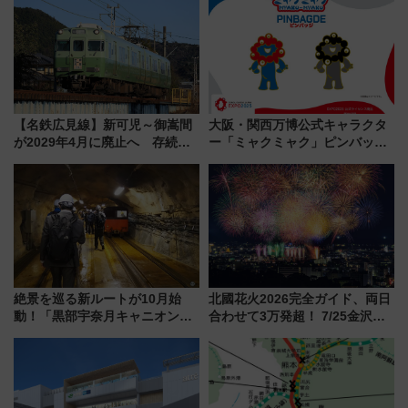
暇村のお得な日帰りプランも登
メのタッチングプール」【夏休
場
み限定企画】
【名鉄広見線】新可児～御嵩間
大阪・関西万博公式キャラクタ
が2029年4月に廃止へ 存続協
ー「ミャクミャク」ピンバッジ
議終了で100年の歴史に幕
新登場！関西の駅構内などで7月
中旬発売
絶景を巡る新ルートが10月始
北國花火2026完全ガイド、両日
動！「黒部宇奈月キャニオンル
合わせて3万発超！ 7/25金沢大
ート」と旅の拠点「欅平ラウン
会・8/1川北大会の2つの花火大
ジ」がオープン
会の日程・アクセス・観覧席ま
とめ（石川県）