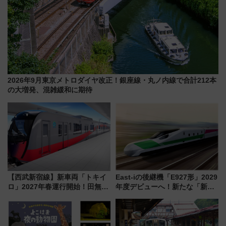
2026年9月東京メトロダイヤ改正！銀座線・丸ノ内線で合計212本
の大増発、混雑緩和に期待
【西武新宿線】新車両「トキイ
East-iの後継機「E927形」2029
ロ」2027年春運行開始！田無・
年度デビューへ！新たな「新幹
新所沢にも停車 2028年春には
線専用検測車」の性能を徹底解
「第2弾」も
説【JR東日本】