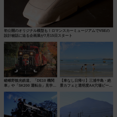
初公開のオリジナル模型も！ロマンスカーミュージアムでVSEの
設計秘話に迫る企画展が7月15日スタート
嵯峨野観光鉄道、「DE10 機関
【車なし日帰り】三浦半島・絶
車」や「SK200 運転台」見学ツ
景カフェと透明度AA穴場ビーチ
アーを開催！ ラストランイベン
を巡る！ おトクな電車きっぷ活
トの一環で激レア体験できちゃ
用してストレスフリー旅へ行こ
うかも 参加方法やスケジュール
う！
をご紹介