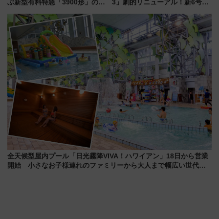
ぶ新型有料特急「3900形」のコ
3」劇的リニューアル！新6号車
ンセプト・デザイン公開 愛称
“1〜2名用グリーン個室”と曜日
募集も実施
別 “プレミアムランチ”導入･ル
ートや価格など解説
全天候型屋内プール「日光霧降VIVA！ハワイアン」18日から営業
開始 小さなお子様連れのファミリーから大人まで幅広い世代が
一日中楽しる夏のリゾートを楽しんで