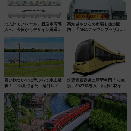
北九州モノレール、新型車両導
高知城やひろめ市場も徒歩圏
入へ 今日からデザイン総選挙
内！「ANAクラウンプラザホテ
始まる
ル高知」が8月開業
買い物ついでに手ぶらで水上散
筑豊電気鉄道に新型車両「7000
歩！ この夏行きたい越谷レイク
形」2027年導入！沿線の花をイ
タウンの新たな水辺の憩いエリ
メージしたイエローを採用 車
ア「LAKESIDE PARK」（埼玉
内は落ち着いたゆとりある空間
県越谷市）
に