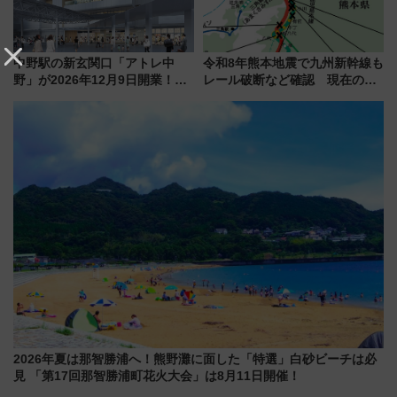
中野駅の新玄関口「アトレ中
令和8年熊本地震で九州新幹線も
野」が2026年12月9日開業！新
レール破断など確認 現在の運
改札直結で屋上BBQも楽しめる
転見合わせ状況と交通網への影
注目スポット
響
2026年夏は那智勝浦へ！熊野灘に面した「特選」白砂ビーチは必
見 「第17回那智勝浦町花火大会」は8月11日開催！