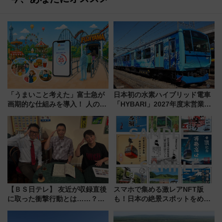
「うまいこと考えた」富士急が
日本初の水素ハイブリッド電車
画期的な仕組みを導入！ 人のか
「HYBARI」2027年度末営業運
わりにスマホが並ぶ「分身く
転へ 鉄道・発電・まちづくり
ん」始動
で水素利活用が加速
【ＢＳ日テレ】 友近が収録直後
スマホで集める激レアNFT版
に取った衝撃行動とは……？
も！日本の絶景スポットをめぐ
『友近・礼二の妄想トレイン』
って集める「索道印(さくどうい
で極上の夏祭り鉄道旅を放送
ん)」企画がスタート