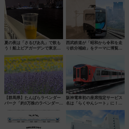
夏の夜は「さるびあ丸」で飲も
西武鉄道が「昭和から令和を走
う！船上ビアガーデンで東京湾
り鉄分補給」をテーマに博覧会
の夜景を眺めながら軽く一
を実施！くすのきホールで8月
杯……工場直送生ビールや島グ
14日から 新車両「トキイロ」体
ルメが美味い
験ブースも アクセスや申込方法
を解説
【群馬県】たんばらラベンダー
阪神電車初の座席指定サービス
パーク「約3万株のラベンダー」
名は「らくやんシート」に！新
が見頃！新幹線＆無料送迎バス
型3000系で大阪梅田～山陽姫路
で都心から約1時間半で夏の絶景
を快適移動
を！