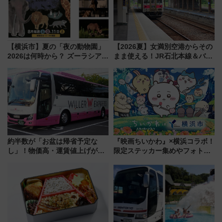
【横浜市】夏の「夜の動物園」
【2026夏】女満別空港からその
2026は何時から？ ズーラシア・
まま使える！JR石北本線＆バス
野毛山・金沢の電車アクセスや
乗り放題「北見・網走周遊フリ
見どころ、限定イベントを徹底
ーパス」でおトクに道東観光
解説！
（8/3発売）
約半数が「お盆は帰省予定な
『映画ちいかわ』×横浜コラボ！
し」！物価高・運賃値上げが財
限定ステッカー集めやフォトス
布を直撃、往復1万円以内なら帰
ポット、特別花火でみなとみら
りたいけど……【WILLER お盆
いを満喫しよう（花火鑑賞会応
帰省動向調査】
募は7/12まで！）