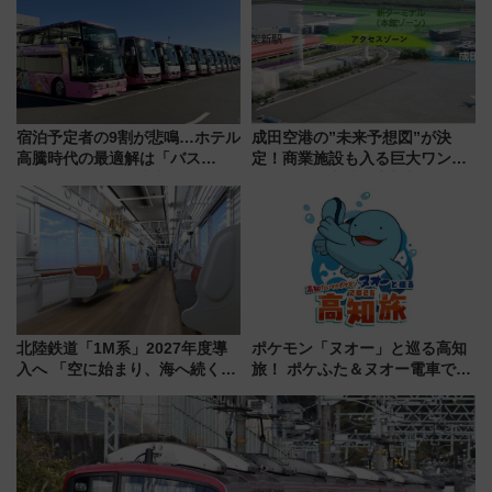
宿泊予定者の9割が悲鳴…ホテル
成田空港の”未来予想図”が決
高騰時代の最適解は「バス
定！商業施設も入る巨大ワンタ
泊」!? WILLER最新調査で判明
ーミナル、京成の高架新駅整備
した、推し活遠征や観光時のリ
で新型特急が品川･羽田とを結
アルな懐事情
ぶ！ JR空港駅は2面3線化！
北陸鉄道「1M系」2027年度導
ポケモン「ヌオー」と巡る高知
入へ 「空に始まり、海へ続く」
旅！ ポケふた＆ヌオー電車で楽
白山比咩神社をモチーフにした
しむ鉄道スタンプラリーで土佐
神秘的なデザイン
路の絶景と絶品グルメを満喫！
（7月18日スタート）