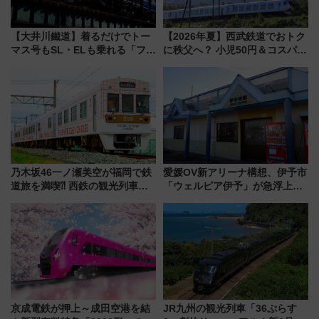
【大井川鐵道】着るだけでトー
【2026年夏】西武鉄道でおトク
マス号もSL・ELも乗れる「フリ
に秩父へ？ 小児50円＆コスパ最
ーきっぷTシャツ」8月6日より
強きっぷで「安・近・短」な家
受注販売
族旅行！ 深夜の正丸トンネル探
検や特急ラビューも
乃木坂46一ノ瀬美空が福岡で鉄
愛媛OV新アリーナ構想、伊予市
道旅を満喫⁈ 西鉄の観光列車
「ウェルピア伊予」が急浮上！
「THE RAIL KITCHEN
サイボウズ青野社長の参加表明
CHIKUGO」で巡る福岡･太宰
で探る鉄道アクセスの未来
府･柳川の旅！YouTubeが公開
に
京成電鉄が押上～成田空港を結
JR九州の観光列車「36ぷらす