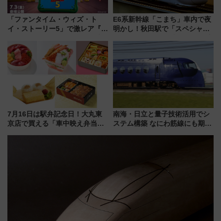
「ファンタイム・ウィズ・ト
E6系新幹線「こまち」車内で夜
イ・ストーリー5」で激レア『ロ
明かし！秋田駅で「スペシャル
ルカナ』カードをゲット！最新
ナイト」8月開催、料金や予約方
デコレーションも徹底解説
法は？
7月16日は駅弁記念日！大丸東
南海・日立と量子技術活用でシ
京店で買える「車中映え弁当」
ステム構築 なにわ筋線にも期待
フェア【2026年夏】
乗務員・車両計画作業を短縮へ