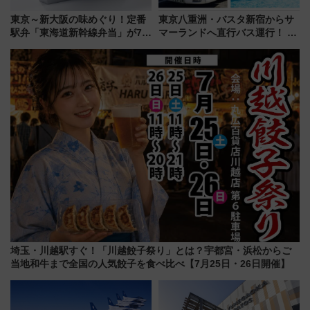
東京～新大阪の味めぐり！定番
東京八重洲・バスタ新宿からサ
駅弁「東海道新幹線弁当」が7月
マーランドへ直行バス運行！ お
21日にリニューアル発売
トクな1Dayパスで夏のプールと
推し活を楽しもう！（2026年
8/1～31）
埼玉・川越駅すぐ！「川越餃子祭り」とは？宇都宮・浜松からご
当地和牛まで全国の人気餃子を食べ比べ【7月25日・26日開催】