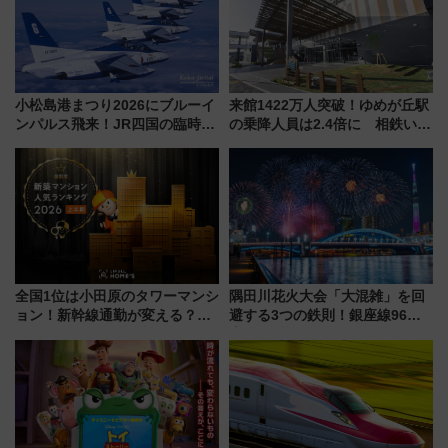
小松島港まつり2026にブルーイ
来館1422万人突破！ゆめが丘駅
ンパルス飛来！JR四国の臨時ダ
の乗降人員は2.4倍に 相鉄いず
イヤや駐車場予約を徹底解説
み野線「ゆめが丘ソラトス」2周
年祭にそうにゃん＆DB.スター
マンが登場
全国1位は小田原のタワーマンシ
隅田川花火大会「大混雑」を回
ョン！新幹線通勤が変える？
避する3つの鉄則！銀座線96本
「住みたい街」の最新トレンド
増発･浅草線臨時ダイヤ･スカイ
【新築マンション人気ランキン
ツリー駅の規制まとめ 7/25開催
グ】
（2026年）