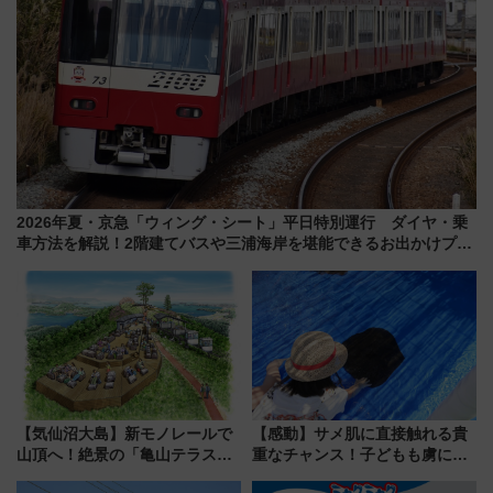
2026年夏・京急「ウィング・シート」平日特別運行 ダイヤ・乗
車方法を解説！2階建てバスや三浦海岸を堪能できるお出かけプラ
ンもご紹介
【気仙沼大島】新モノレールで
【感動】サメ肌に直接触れる貴
山頂へ！絶景の「亀山テラス
重なチャンス！子どもも虜にな
360°」が7月19日オープン、休
る鴨川シーワールド「エイとサ