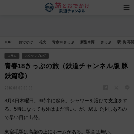
TOP
おでかけ
花火
青春18きっぷ
新型車両
きっぷ
駅･街 再
コラム
スタッフブログ
青春18きっぷの旅（鉄道チャンネル版 豚
鉄篇⑩）
2016.08.05 00:08
8月4日木曜日。3時半に起床。シャワーを浴びて支度をす
る。5時になっても外はまだ暗い。が、駅まで少しあるの
で早い目に出発。
東宿毛駅は高架の上にホームがある。駅舎は無い。