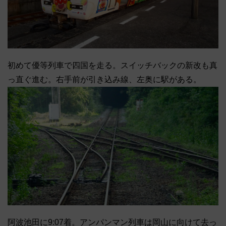
初めて優等列車で四国を走る。スイッチバックの新改も真
っ直ぐ進む。右手前が引き込み線、左奥に駅がある。
阿波池田に9:07着。アンパンマン列車は岡山に向けて去っ