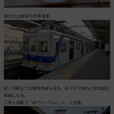
加太行は南海7100系電車。
紀ノ川駅までは南海本線を走る。紀ノ川で別れた加太線は
単線になる。
二里ヶ浜駅で「めでたいでんしゃ」と交換。