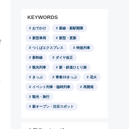
KEYWORDS
おでかけ
新線・新駅開業
新型車両
新型・更新
そ
つくばエクスプレス
特急列車
新幹線
ダイヤ改正
観光列車
新・鉄道ひとり旅
きっぷ
青春18きっぷ
花火
農
イベント列車・臨時列車
再開発
観光・旅行
新オープン・注目スポット