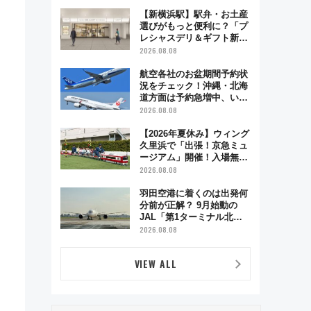
で味わう近江牛や伝統文化
の特別コラボ
【新横浜駅】駅弁・お土産
選びがもっと便利に？「プ
レシャスデリ＆ギフト新横
浜」がオープン 場所や営
2026.08.08
業時間・限定弁当を紹介
航空各社のお盆期間予約状
況をチェック！沖縄・北海
道方面は予約急増中、いま
から狙うべき日は？
2026.08.08
【2026年夏休み】ウィング
久里浜で「出張！京急ミュ
ージアム」開催！入場無料
でスタンプラリーや子ども
2026.08.08
制服撮影も
羽田空港に着くのは出発何
分前が正解？ 9月始動の
JAL「第1ターミナル北側
サテライト」は徒歩1キロ
2026.08.08
超え！ 知っておきたい変更
点まとめ
VIEW ALL