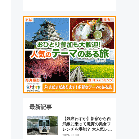
最新記事
【残席わずか】新宿から西
武線に乗って滋賀の美食フ
レンチを堪能？ 大人気レス
トラン列車「52席の至福」
2026.08.08