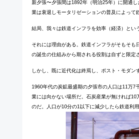
新夕張〜夕張間は1892年（明治25年）に開
業は衰退しモータリゼーションの普及によって
結局、我々は鉄道インフラを効率（経済）とい
それには理由がある。鉄道インフラがそもそも
の誕生の仕組みから期される役割は自ずと限定
しかし、既に近代化は終焉し、ポスト・モダン
1960年代の炭鉱最盛期の夕張市の人口は11万
業には向かない場所だ。石炭産業が無ければ10
のだ。人口が10分の1以下に減少したら鉄道利