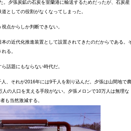
通した。夕張炭鉱の石炭を室蘭港に輸送するためだったが、石炭産
鉄道としての役割がなくなってしまった。
う視点からしか判断できない。
日本の近代化推進装置として設置されてきたのだからである。
される。
すら話題にもならない時代だ。
7千人、それが2016年には9千人を割り込んだ。夕張は山間地で
万人の人口を支える手段がない。夕張メロンで10万人は無理な
用者も当然激減する。