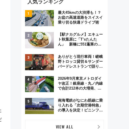
人気ランキング
最大45kmの大渋滞も！？
お盆の高速道路をスイスイ
乗り切る快適ドライブ術
【駅ナカグルメ】エキュー
ト秋葉原に「T’sたんた
ん」 新橋に551蓬莱の
DNAを継ぐ「東京豚饅」、
オムライス専門店「肉とた
ありがとう現行車両！嵯峨
まご」新グルメ続々登場！
野トロッコ貸切＆サンダー
【2026年8月】
バードレストランで語り合
う秋の京都 斉藤雪乃＆福
原トシヒロと行く！9月13
2026年9月東京メトロダイ
日「京都の鉄道満喫ツア
ヤ改正！銀座線・丸ノ内線
ー」開催
で合計212本の大増発、混
雑緩和に期待
南海電鉄がなにわ筋線に乗
り入れる「次期空港特急」
た
の導入を決定！ピニンファ
リーナによる日本初の鉄道
だ
デザイン
VIEW ALL