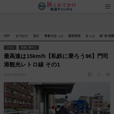
TOP
おでかけ
花火
青春18きっぷ
新型車両
きっぷ
駅･街 再
コラム
私鉄に乗ろう
最高速は15km/h【私鉄に乗ろう96】門司
港観光レトロ線 その1
2019.11.04 07:11