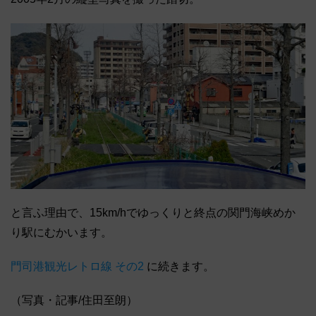
と言ふ理由で、15km/hでゆっくりと終点の関門海峡めか
り駅にむかいます。
門司港観光レトロ線 その2
に続きます。
（写真・記事/住田至朗）