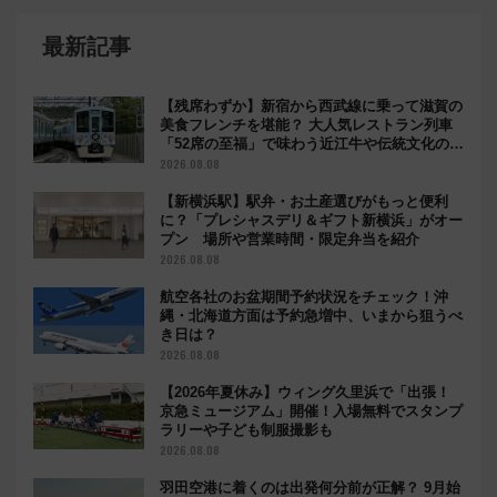
最新記事
【残席わずか】新宿から西武線に乗って滋賀の
美食フレンチを堪能？ 大人気レストラン列車
「52席の至福」で味わう近江牛や伝統文化の特
別コラボ
2026.08.08
【新横浜駅】駅弁・お土産選びがもっと便利
に？「プレシャスデリ＆ギフト新横浜」がオー
プン 場所や営業時間・限定弁当を紹介
2026.08.08
航空各社のお盆期間予約状況をチェック！沖
縄・北海道方面は予約急増中、いまから狙うべ
き日は？
2026.08.08
【2026年夏休み】ウィング久里浜で「出張！
京急ミュージアム」開催！入場無料でスタンプ
ラリーや子ども制服撮影も
2026.08.08
羽田空港に着くのは出発何分前が正解？ 9月始