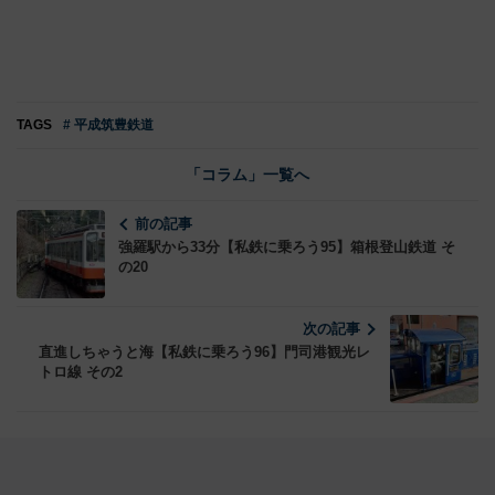
TAGS
# 平成筑豊鉄道
「コラム」一覧へ
前の記事
強羅駅から33分【私鉄に乗ろう95】箱根登山鉄道 そ
の20
次の記事
直進しちゃうと海【私鉄に乗ろう96】門司港観光レ
トロ線 その2