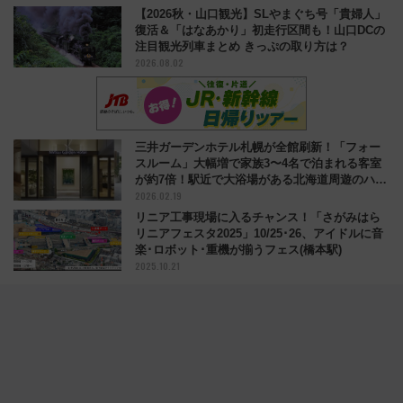
【2026秋・山口観光】SLやまぐち号「貴婦人」
復活＆「はなあかり」初走行区間も！山口DCの
注目観光列車まとめ きっぷの取り方は？
2026.08.02
三井ガーデンホテル札幌が全館刷新！「フォー
スルーム」大幅増で家族3〜4名で泊まれる客室
が約7倍！駅近で大浴場がある北海道周遊のハブ
2026.02.19
に
リニア工事現場に入るチャンス！「さがみはら
リニアフェスタ2025」10/25･26、アイドルに音
楽･ロボット･重機が揃うフェス(橋本駅)
2025.10.21