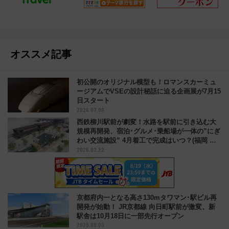
オススメ記事
初公開のオリジナル模型も！ロマンスカーミュ
ージアムでVSEの設計秘話に迫る企画展が7月15
日スタート
2026.07.09
西鉄柳川駅前が劇変！水路を駅前に引き込む大
規模再開発、宿泊･グルメ･乗船場が一体の”にぎ
わい交流施設” 4月着工で完成はいつ？(福岡 柳
2026.03.22
川市)
京都府内一となる高さ130mタワマン･駅ビル再
開発が始動！ JR京都線 向日町駅前が激変、新
駅舎は10月18日に一部先行オープン
2025.09.03