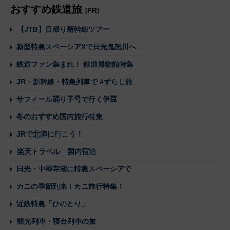
おすすめ鉄道旅
[PR]
【JTB】日帰り新幹線ツアー
新型特急スペーシアXで日光鬼怒川へ
鉄道ファン集まれ！ 鉄道博物館特集
JR・新幹線・特急列車で #ずらし旅
サフィール踊り子号で行く伊豆
冬のおすすめ国内旅行特集
JRで北陸に行こう！
楽天トラベル 国内宿泊
日光・中禅寺湖に特急スペーシアで
カニの季節到来！カニ旅行特集！
近鉄特急「ひのとり」
観光列車・寝台列車の旅