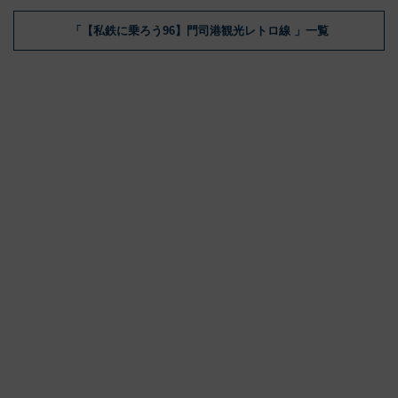
「【私鉄に乗ろう96】門司港観光レトロ線 」一覧