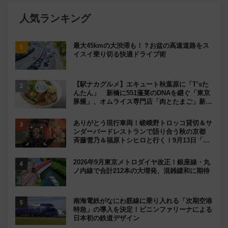
人気ランキング
最大45kmの大渋滞も！？お盆の高速道路をス
イスイ乗り切る快適ドライブ術
【駅ナカグルメ】エキュート秋葉原に「T’sた
んたん」 新橋に551蓬莱のDNAを継ぐ「東京
豚饅」、オムライス専門店「肉とたまご」新グ
ルメ続々登場！【2026年8月】
ありがとう現行車両！嵯峨野トロッコ貸切＆サ
ンダーバードレストランで語り合う秋の京都
斉藤雪乃＆福原トシヒロと行く！9月13日「京
都の鉄道満喫ツアー」開催
2026年9月東京メトロダイヤ改正！銀座線・丸
ノ内線で合計212本の大増発、混雑緩和に期待
南海電鉄がなにわ筋線に乗り入れる「次期空港
特急」の導入を決定！ピニンファリーナによる
日本初の鉄道デザイン