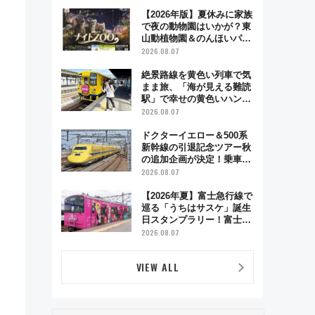
超え！ 知っておきたい変更
点まとめ
【2026年版】夏休みに家族
で夜の動物園はいかが？東
山動植物園＆のんほいパー
ク「ナイトZOO」開催情報
2026.08.07
絶景路線を黄色い列車で気
まま旅、「海が見える難読
駅」で幸せの黄色いハンカ
チに願いを 「新・鉄道ひ
2026.08.07
とり旅」279回目の舞台は
「島原鉄道」
ドクターイエロー＆500系
新幹線の引退記念ツアー秋
の追加企画が決定！乗車体
験やグッズ・ホテル情報ま
2026.08.07
とめ
【2026年夏】富士急行線で
巡る「うちはサスケ」誕生
日スタンプラリー！富士急
ハイランド限定グルメ＆グ
2026.08.07
ッズ徹底ガイド
VIEW ALL