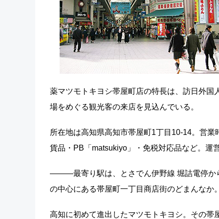
薬マツモトキヨシ帯屋町店の特長は、訪日外国
場をめぐる観光客の来店を見込んでいる。
所在地は高知県高知市帯屋町1丁目10-14。営
貨品・PB「matsukiyo」・免税対応品など
―――最寄り駅は、とさでん伊野線 堀詰電停
の中心にある帯屋町一丁目商店街のどまんなか
高知に初めて進出したマツモトキヨシ。その帯