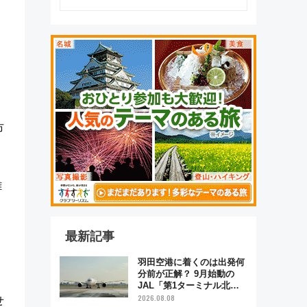
市
雑
最新記事
羽田空港に着くのは出発何
分前が正解？ 9月始動の
JAL「第1ターミナル北側
サテライト」は徒歩1キロ
2026.08.08
せ