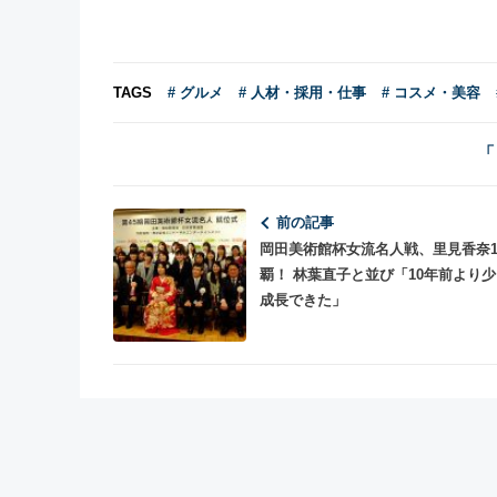
TAGS
# グルメ
# 人材・採用・仕事
# コスメ・美容
「
前の記事
岡田美術館杯女流名人戦、里見香奈1
覇！ 林葉直子と並び「10年前より
成長できた」