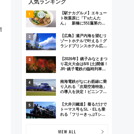
人気ランキング
【駅ナカグルメ】エキュー
ト秋葉原に「T’sたんた
ん」 新橋に551蓬莱の
DNAを継ぐ「東京豚饅」、
開
オムライス専門店「肉とた
【広島】瀬戸内海を望むリ
まご」新グルメ続々登場！
ゾートホテルで叶える！グ
【2026年8月】
ランドプリンスホテル広島
のフォトウエディング＆カ
ジュアルパーティープラン
【2026年】銚子みなとまつ
り花火大会は8/8 (土)開催！
JR･銚子電鉄の臨時列車や
アクセス情報、利根川に咲
く8,000発の大迫力＆屋台
南海電鉄がなにわ筋線に乗
を満喫
り入れる「次期空港特急」
の導入を決定！ピニンファ
リーナによる日本初の鉄道
デザイン
【大井川鐵道】着るだけで
トーマス号もSL・ELも乗
れる「フリーきっぷTシャ
ツ」8月6日より受注販売
VIEW ALL