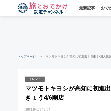
最新記事
おで
トップページ
マツモトキヨシが高知に初進出！ 訪日外国人観光
トレンド
マツモトキヨシが高知に初進出
きょう4/6開店
2019.04.06 16:04