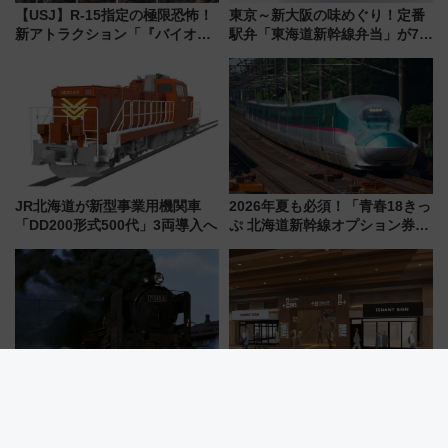
【USJ】R-15指定の極限恐怖！
東京～新大阪の味めぐり！定番
新アトラクション「『バイオハ
駅弁「東海道新幹線弁当」が7月
ザード レクイエム』 ザ・ダイ
21日にリニューアル発売
ブ」今秋登場 ―予測不能の恐
怖に泣き叫べ―
JR北海道が新型事業用機関車
2026年夏も必須！「青春18きっ
「DD200形式500代」3両導入へ
ぷ 北海道新幹線オプション券」
自動改札対応ルールと途中下車
の罠
国鉄時代がよみがえる！日本橋
名鉄豊田市駅の高架下に新商業
三越で「よみがえる にっぽんの
施設「μPLAT 豊田市」が8月26
鉄道展」7/22-8/3開催、広田尚
日開業！全8店舗が出店し街の新