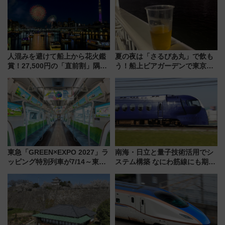
人混みを避けて船上から花火鑑
夏の夜は「さるびあ丸」で飲も
賞！27,500円の「直前割」隅田
う！船上ビアガーデンで東京湾
川花火クルーズはデパ地下グル
の夜景を眺めながら軽く一
メも持ち込みOK
杯……工場直送生ビールや島グ
ルメが美味い
東急「GREEN×EXPO 2027」ラ
南海・日立と量子技術活用でシ
ッピング特別列車が7/14～東
ステム構築 なにわ筋線にも期待
横・田園都市・目黒線でデビュ
乗務員・車両計画作業を短縮へ
ー！ 注目の編成やデザインまと
め