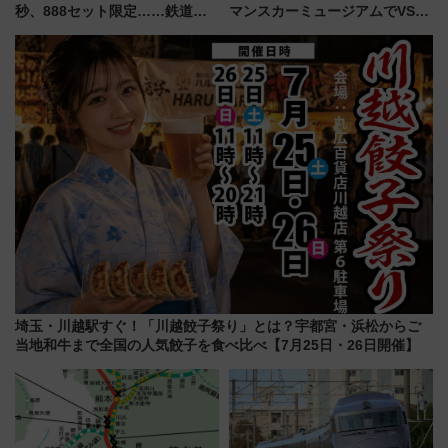
秒、888セット限定……鉄道各
マンスカーミュージアムでVSE
社の「8・8・8」な記念きっぷ
の設計秘話に迫る企画展が7月
たち
15日スタート
埼玉・川越駅すぐ！「川越餃子祭り」とは？宇都宮・浜松からご
当地和牛まで全国の人気餃子を食べ比べ【7月25日・26日開催】