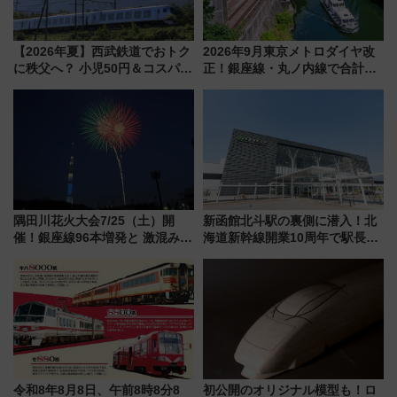
【2026年夏】西武鉄道でおトク
2026年9月東京メトロダイヤ改
に秩父へ？ 小児50円＆コスパ最
正！銀座線・丸ノ内線で合計
強きっぷで「安・近・短」な家
212本の大増発、混雑緩和に期
族旅行！ 深夜の正丸トンネル探
待
検や特急ラビューも
隅田川花火大会7/25（土）開
新函館北斗駅の裏側に潜入！北
催！銀座線96本増発と 激混みの
海道新幹線開業10周年で駅長
「浅草駅」を回避する最寄り駅･
室・地下通路など公開イベン
アクセス攻略法、2万発の花火が
ト 参加方法や体験内容を紹介
都心の夜に！
令和8年8月8日、午前8時8分8
初公開のオリジナル模型も！ロ