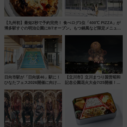
【九州初】最短2秒で予約完売！ 食べログ1位「400℃ PIZZA」が
博多駅すぐの明治公園に8/7オープン。もつ鍋風など限定メニュー
も
日向市駅が「日向坂46」駅に！
【立川市】立川まつり国営昭和
ひなたフェス2026開催に向けJR
記念公園花火大会7/25開催！
九州が記念きっぷや臨時列車で
5000発の花火が夜を彩る 今年は
全力応援 夜行列車「ドリーム
混雑に要注意、その理由は
おひさま号」も走る