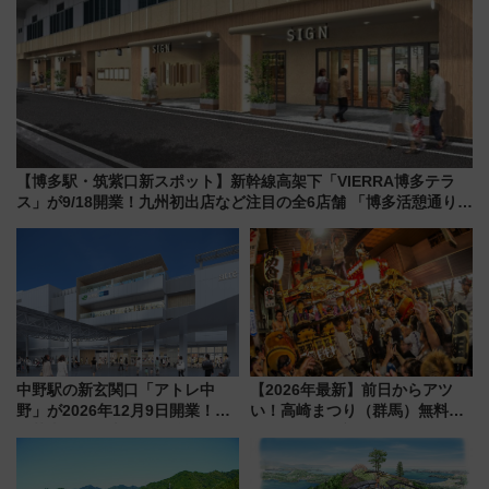
【博多駅・筑紫口新スポット】新幹線高架下「VIERRA博多テラ
ス」が9/18開業！九州初出店など注目の全6店舗 「博多活憩通り」
も一新
中野駅の新玄関口「アトレ中
【2026年最新】前日からアツ
野」が2026年12月9日開業！新
い！高崎まつり（群馬）無料観
改札直結で屋上BBQも楽しめる
覧エリアから初開催100人みこ
注目スポット
しまで