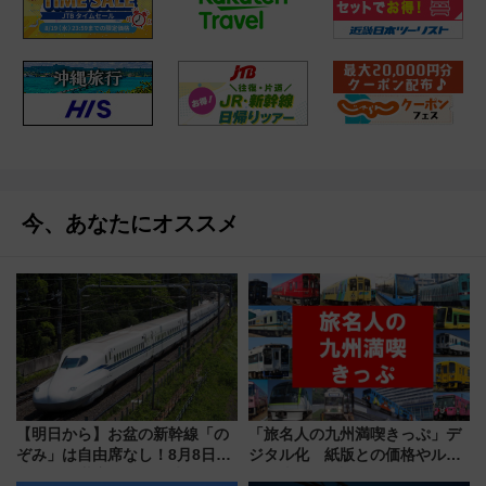
今、あなたにオススメ
【明日から】お盆の新幹線「の
「旅名人の九州満喫きっぷ」デ
ぞみ」は自由席なし！8月8日午
ジタル化 紙版との価格やルー
前はほぼ満席…でも数時間ズラ
ルの違いを解説