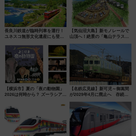
長良川鉄道が臨時列車を運行！
【気仙沼大島】新モノレールで
ユネスコ無形文化遺産にも登録
山頂へ！絶景の「亀山テラス
された「郡上おどり」楽しむ人
360°」が7月19日オープン、休
に 乗車には予約が必要
暇村のお得な日帰りプランも登
場
【横浜市】夏の「夜の動物園」
【名鉄広見線】新可児～御嵩間
2026は何時から？ ズーラシア・
が2029年4月に廃止へ 存続協
野毛山・金沢の電車アクセスや
議終了で100年の歴史に幕
見どころ、限定イベントを徹底
解説！