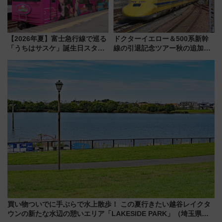
【2026年夏】富士急行線で巡る
ドクターイエロー＆500系新幹
「うちはサスケ」誕生日スタン
線の引退記念ツアー秋の追加企
プラリー！富士急ハイランド限
画が決定！乗車体験やグッズ・
定グルメ＆グッズ徹底ガイド
ホテル情報まとめ
買い物ついでに手ぶらで水上散歩！ この夏行きたい越谷レイクタ
ウンの新たな水辺の憩いエリア「LAKESIDE PARK」（埼玉県越