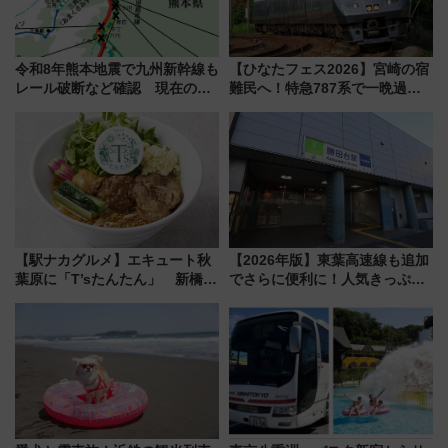
令和8年熊本地震で九州新幹線も
【ひなたフェス2026】宮崎の宿
レール破断など確認 現在の運
難民へ！特急787系で一晩過ご
転見合わせ状況と交通網への影
せる夜間滞在型イベント「スワ
響
ローおひさま」が救世主に？
【駅ナカグルメ】エキュート秋
【2026年版】東葉高速線も追加
葉原に「T’sたんたん」 新橋に
でさらに便利に！人気きっぷ
551蓬莱のDNAを継ぐ「東京豚
「サンキューちばフリーパス」
饅」、オムライス専門店「肉と
今年も発売 秋・早春に千葉県を
たまご」新グルメ続々登場！
巡るなら使い勝手・コスパ抜群
【2026年8月】