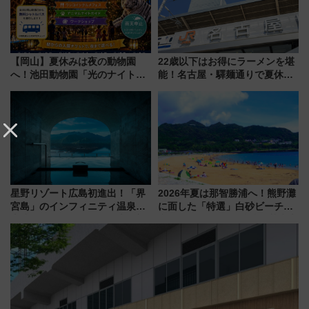
【岡山】夏休みは夜の動物園
22歳以下はお得にラーメンを堪
へ！池田動物園「光のナイトズ
能！名古屋・驛麺通りで夏休み
ー2026」で光と動物が彩る特別
限定「U22応援割り」が7月21日
な夜
よりスタート
星野リゾート広島初進出！「界
2026年夏は那智勝浦へ！熊野灘
宮島」のインフィニティ温泉と
に面した「特選」白砂ビーチは
古式サウナ「石風呂」を大解剖
必見 「第17回那智勝浦町花火大
宿泊料金・アクセスは？（2026
会」は8月11日開催！
年7月23日開業）