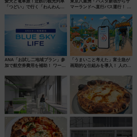
愛犬と電車旅！近鉄の観光列車
東京八重洲・バスタ新宿からサ
「つどい」で行く「わんわん列
マーランドへ直行バス運行！ お
車」第5弾！海辺のBBQも楽し
トクな1Dayパスで夏のプールと
める日帰りツアー
推し活を楽しもう！（2026年
8/1～31）
ANA「お試し二地域プラン」参
「うまいこと考えた」富士急が
加で航空券費用を補助！ ワーケ
画期的な仕組みを導入！ 人のか
ーションや週末移住に最適な自
わりにスマホが並ぶ「分身く
治体は？ 2026年は対象のエリア
ん」始動
が拡大！