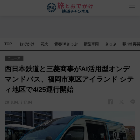
TOP
おでかけ
花火
青春18きっぷ
新型車両
きっぷ
駅･街 再
ニュース
西日本鉄道と三菱商事がAI活用型オンデ
マンドバス、福岡市東区アイランド シテ
ィ地区で4/25運行開始
2019.04.17 17:04