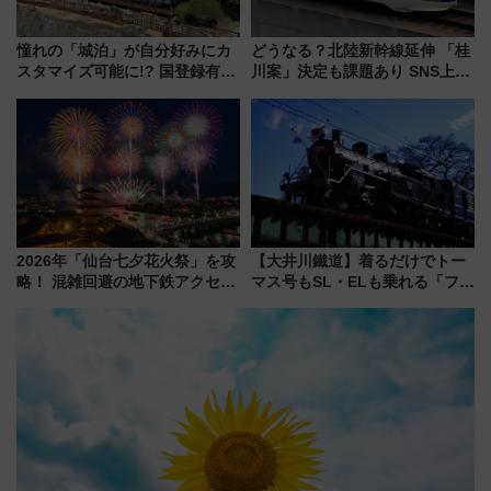
憧れの「城泊」が自分好みにカ
どうなる？北陸新幹線延伸 「桂
スタマイズ可能に!? 国登録有形
川案」決定も課題あり SNS上の
文化財・丸亀城「延寿閣別館」
声は
にオーダーメイド型の宿泊プラ
ンが誕生！
2026年「仙台七夕花火祭」を攻
【大井川鐵道】着るだけでトー
略！ 混雑回避の地下鉄アクセス
マス号もSL・ELも乗れる「フリ
からまだ買える有料席情報、花
ーきっぷTシャツ」8月6日より
火前に楽しむ仙台観光ルートま
受注販売
で解説！