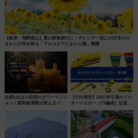
【岐阜・飛騨高山】夏の家族旅行に！ゲレンデ一面に20万本のひ
まわりが咲き誇る「アルコピアひまわり園」開園
全国1位は小田原のタワーマンシ
【7/24発売】2027年引退のドク
ョン！新幹線通勤が変える？
ターイエロー（T5編成）記念グ
「住みたい街」の最新トレンド
ッズ7種が登場！ 新幹線車内放
【新築マンション人気ランキン
送の目覚まし時計など通販・販
グ】
売店舗まとめ