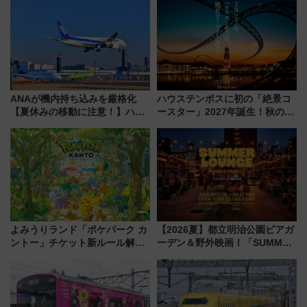
せば空きが見つかることも 混
雑避ける「空席」探しのコツ
ANAが機内持ち込みを厳格化
ハウステンボスに初の「絶景コ
【夏休みの移動に注意！】ハン
ースター」2027年誕生！秋の
ドバッグやPCケースも対象の
「すんごいハロウィン」見どこ
「身の回り品」新サイズ制限
ろも一挙紹介
(40×30×20cm)おさらい
よみうりランド「ポケパーク カ
【2026夏】都立明治公園ビアガ
ントー」チケット新ルール解
ーデン＆野外映画！「SUMMER
説！購入制限の緩和と入場時の
LOUNGE」のアクセスと上映ス
本人確認が11月スタート
ケジュール 夜風とビール、映画
を満喫！