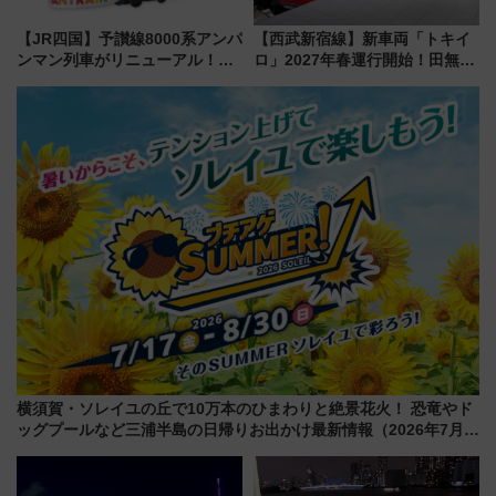
【JR四国】予讃線8000系アンパ
【西武新宿線】新車両「トキイ
ンマン列車がリニューアル！内
ロ」2027年春運行開始！田無・
外装デザイン公開 デビューは
新所沢にも停車 2028年春には
今年12月
「第2弾」も
横須賀・ソレイユの丘で10万本のひまわりと絶景花火！ 恐竜やド
ッグプールなど三浦半島の日帰りお出かけ最新情報（2026年7月
17日～開催）