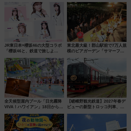
谷市）
JR東日本×櫻坂46の大型コラボ
東北最大級！郡山駅前で7万人規
「櫻坂46と、鉄道で旅しよ
模のビアガーデン「サマーフェ
う。」が7月20日より始動！新
スタ IN KORIYAMA 2026」
潟・長野・庄内へ
7/24-26開催！ 有料席はJRE
MALLで予約可能
全天候型屋内プール「日光霧降
【嵯峨野観光鉄道】2027年春デ
VIVA！ハワイアン」18日から営
ビューの新型トロッコ列車、い
業開始 小さなお子様連れのフ
よいよ試運転開始へ！現行車両
ァミリーから大人まで幅広い世
は2026年で引退
代が一日中楽しる夏のリゾート
を楽しんで