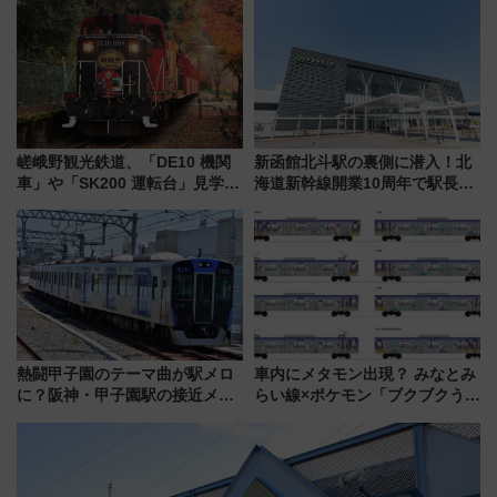
ート 夕朝食ビュッフェ付きで
いを満喫しよう（花火鑑賞会応
快適な船旅はいかが？
募は7/12まで！）
嵯峨野観光鉄道、「DE10 機関
新函館北斗駅の裏側に潜入！北
車」や「SK200 運転台」見学ツ
海道新幹線開業10周年で駅長
アーを開催！ ラストランイベン
室・地下通路など公開イベン
トの一環で激レア体験できちゃ
ト 参加方法や体験内容を紹介
うかも 参加方法やスケジュール
をご紹介
熱闘甲子園のテーマ曲が駅メロ
車内にメタモン出現？ みなとみ
に？阪神・甲子園駅の接近メロ
らい線×ポケモン「ブクブクうみ
ディがVaundy「かげろう」×向
ぞこの街」ラッピング電車が運
谷実アレンジの特別仕様へ、8月
行開始に！ この夏は直通列車で
5日始発から
横浜へ！