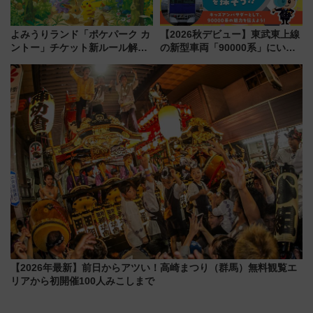
よみうりランド「ポケパーク カ
【2026秋デビュー】東武東上線
ントー」チケット新ルール解
の新型車両「90000系」にいち
説！購入制限の緩和と入場時の
早く乗れる！ 8/11開催の小学生
本人確認が11月スタート
向け先行試乗会でキッズアンバ
サダーになろう
【2026年最新】前日からアツい！高崎まつり（群馬）無料観覧エ
リアから初開催100人みこしまで