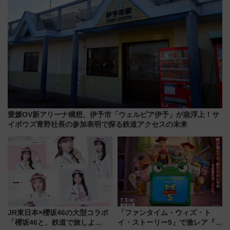
愛媛OV新アリーナ構想、伊予市「ウェルピア伊予」が急浮上！サ
イボウズ青野社長の参加表明で探る鉄道アクセスの未来
JR東日本×櫻坂46の大型コラボ
「ファンタイム・ウィズ・ト
「櫻坂46と、鉄道で旅しよ
イ・ストーリー5」で激レア『ロ