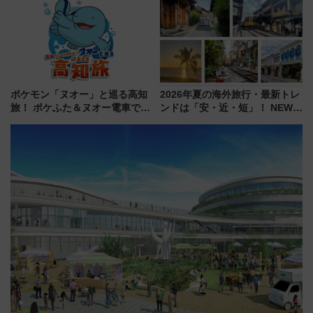
暇村のお得な日帰りプランも登
見どころ、限定イベントを徹底
場
解説！
ポケモン「ヌオー」と巡る高知
2026年夏の海外旅行・最新トレ
旅！ ポケふた＆ヌオー電車で楽
ンドは「安・近・短」！ NEWT
しむ鉄道スタンプラリーで土佐
調査から読み解く、最新の人気
路の絶景と絶品グルメを満喫！
渡航先TOP5とは？ 円安時代の
（7月18日スタート）
旅行術