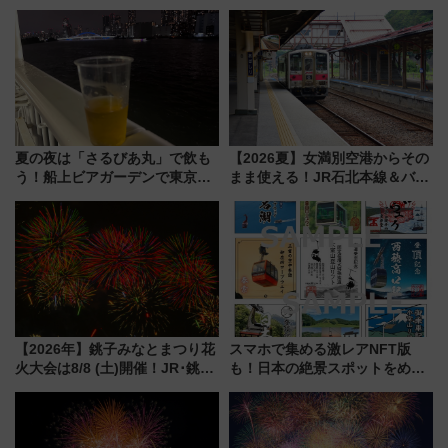
う。」が7月20日より始動！新
ルカナ』カードをゲット！最新
潟・長野・庄内へ
デコレーションも徹底解説
夏の夜は「さるびあ丸」で飲も
【2026夏】女満別空港からその
う！船上ビアガーデンで東京湾
まま使える！JR石北本線＆バス
の夜景を眺めながら軽く一
乗り放題「北見・網走周遊フリ
杯……工場直送生ビールや島グ
ーパス」でおトクに道東観光
ルメが美味い
（8/3発売）
【2026年】銚子みなとまつり花
スマホで集める激レアNFT版
火大会は8/8 (土)開催！JR･銚子
も！日本の絶景スポットをめぐ
電鉄の臨時列車やアクセス情
って集める「索道印(さくどうい
報、利根川に咲く8,000発の大迫
ん)」企画がスタート
力＆屋台を満喫