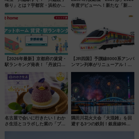
祭り」とは？宇都宮・浜松から
年度デビューへ！新たな「新幹
ご当地和牛まで全国の人気餃子
線専用検測車」の性能を徹底解
を食べ比べ【7月25日・26日開
説【JR東日本】
催】
【2026年最新】京都府の賃貸・
【JR四国】予讃線8000系アンパ
駅ランキング発表！「丹波口」
ンマン列車がリニューアル！内
の大躍進と「西大路」人気の理
外装デザイン公開 デビューは
由は？
今年12月
名古屋で会いに行きたい！わか
隅田川花火大会「大混雑」を回
さ生活とコラボした紫の「ブル
避する3つの鉄則！銀座線96本
ーベリーぴよりん」期間限定販
増発･浅草線臨時ダイヤ･スカイ
売
ツリー駅の規制まとめ 7/25開催