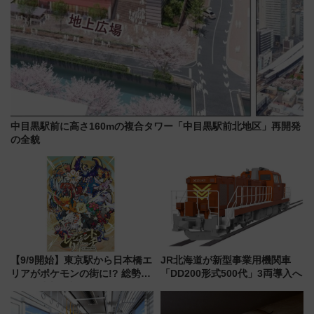
中目黒駅前に高さ160mの複合タワー「中目黒駅前北地区」再開発
の全貌
【9/9開始】東京駅から日本橋エ
JR北海道が新型事業用機関車
リアがポケモンの街に!? 総勢
「DD200形式500代」3両導入へ
100匹以上が出現「レジェンド
リサーチ」本格謎解き・グッズ
情報まとめ