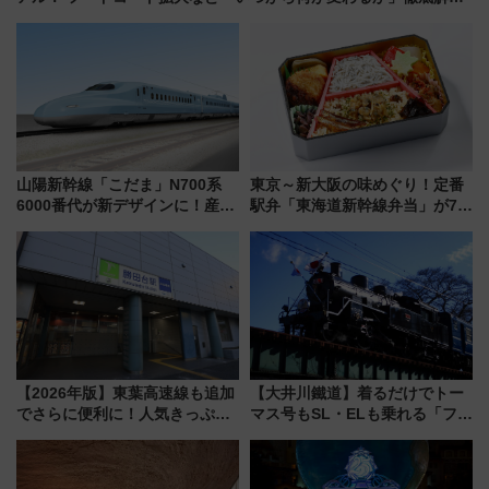
説！
山陽新幹線「こだま」N700系
東京～新大阪の味めぐり！定番
6000番代が新デザインに！産学
駅弁「東海道新幹線弁当」が7月
連携で描く瀬戸内の波模様 運
21日にリニューアル発売
用は今冬から
【2026年版】東葉高速線も追加
【大井川鐵道】着るだけでトー
でさらに便利に！人気きっぷ
マス号もSL・ELも乗れる「フリ
「サンキューちばフリーパス」
ーきっぷTシャツ」8月6日より
今年も発売 秋・早春に千葉県を
受注販売
巡るなら使い勝手・コスパ抜群