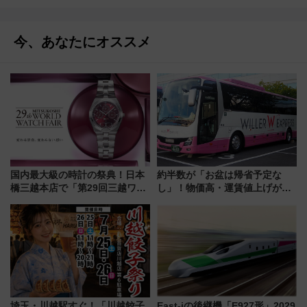
今、あなたにオススメ
国内最大級の時計の祭典！日本
約半数が「お盆は帰省予定な
橋三越本店で「第29回三越ワー
し」！物価高・運賃値上げが財
ルドウォッチフェア」開幕
布を直撃、往復1万円以内なら帰
【2026年8月5日～25日】
りたいけど……【WILLER お盆
帰省動向調査】
埼玉・川越駅すぐ！「川越餃子
East-iの後継機「E927形」2029