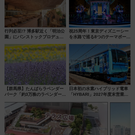
行列必至!? 博多駅近く「明治公
祝25周年！東京ディズニーシー
園」にパンストックプロデュー
を水路で巡る8つのテーマポート
スの新業態『Land Bageri』8/7
と限定デコレーションを解説
オープン 秋からはビストロ営業
も！
【群馬県】たんばらラベンダー
日本初の水素ハイブリッド電車
パーク「約3万株のラベンダー」
「HYBARI」2027年度末営業運
が見頃！新幹線＆無料送迎バス
転へ 鉄道・発電・まちづくり
で都心から約1時間半で夏の絶景
で水素利活用が加速
を！