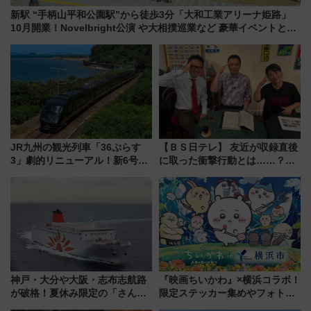
新駅 “手柄山平和公園駅”から徒歩3分「大和工業アリーナ姫路」
10月開業！Novelbright公演 や大相撲巡業など 豪華イベントとア
クセス
JR九州の観光列車「36ぷらす
【ＢＳ日テレ】 友近が収録直後
3」劇的リニューアル！新6号車
に取った衝撃行動とは……？
“1〜2名用グリーン個室”と曜日
『友近・礼二の妄想トレイン』
別 “プレミアムランチ”導入･ル
で極上の夏祭り鉄道旅を放送
ートや価格など解説
神戸・大分や大阪・志布志航路
『映画ちいかわ』×横浜コラボ！
が破格！夏休み限定の「さんふ
限定ステッカー集めやフォトス
らわあスペシャルセール」スタ
ポット、特別花火でみなとみら