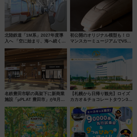
北陸鉄道「1M系」2027年度導
初公開のオリジナル模型も！ロ
入へ 「空に始まり、海へ続く」
マンスカーミュージアムでVSE
白山比咩神社をモチーフにした
の設計秘話に迫る企画展が7月
神秘的なデザイン
15日スタート
名鉄豊田市駅の高架下に新商業
【札幌から日帰り観光】ロイズ
施設「μPLAT 豊田市」が8月26
カカオ＆チョコレートタウン3周
日開業！全8店舗が出店し街の新
年！ 9月は入場料半額やチョコ
たな玄関口へ
詰め放題を開催、ロイズタウン
駅からのアクセスも