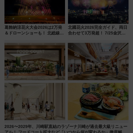
葛飾納涼花火大会2026は2万発
北國花火2026完全ガイド、両日
＆ドローンショーも！ 北総線を
合わせて3万発超！ 7/25金沢大
使った穴場アクセスや臨時列
会・8/1川北大会の2つの花火大
車、観覧スポット情報と周辺観
会の日程・アクセス・観覧席ま
光まとめ（7/28開催）
とめ（石川県）
2026〜2029年、川崎駅直結のラゾーナ川崎が過去最大級リニュー
アル！ フードコート拡大など「いつから何が変わるか」徹底解