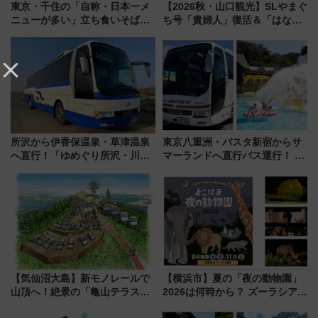
東京・千住の「自称・日本一メ
【2026秋・山口観光】SLやまぐ
ニューが多い」立ち食いそば屋
ち号「貴婦人」復活＆「はなあ
とは？ ＢＳ日テレ『ドランク塚
かり」初走行区間も！山口DCの
地のふらっと立ち食いそば』
注目観光列車まとめ きっぷの取
7/27夜10時～放送
り方は？
所沢から伊香保温泉・草津温泉
東京八重洲・バスタ新宿からサ
へ直行！「ゆめぐり所沢・川越
マーランドへ直行バス運行！ お
号」で群馬の温泉旅をもっと気
トクな1Dayパスで夏のプールと
軽に 運行ダイヤ・運賃を解説
推し活を楽しもう！（2026年
8/1～31）
【気仙沼大島】新モノレールで
【横浜市】夏の「夜の動物園」
山頂へ！絶景の「亀山テラス
2026は何時から？ ズーラシア・
360°」が7月19日オープン、休
野毛山・金沢の電車アクセスや