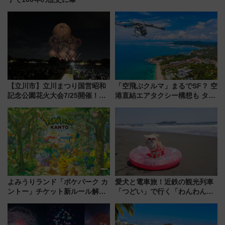
【立川市】立川まつり国営昭和
「空飛ぶクルマ」まるでSF？ 空
記念公園花火大会7/25開催！
港直結エアタクシー構想も タイ
5000発の花火が夜を彩る 今年は
で検証
混雑に要注意、その理由は
よみうりランド「ポケパーク カ
愛犬と電車旅！近鉄の観光列車
ントー」チケット新ルール解
「つどい」で行く「わんわん列
説！購入制限の緩和と入場時の
車」第5弾！海辺のBBQも楽し
本人確認が11月スタート
める日帰りツアー