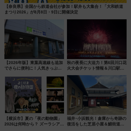
【奈良県】全国から鉄道会社が参加！駅弁も大集合！「大和鉄道
まつり2026」が8月8日・9日に開催決定
【2026年版】東葉高速線も追加
秋の夜長に大迫力！第6回川口花
でさらに便利に！人気きっぷ
火大会チケット情報＆川口駅か
「サンキューちばフリーパス」
らのアクセスガイド
今年も発売 秋・早春に千葉県を
巡るなら使い勝手・コスパ抜群
【横浜市】夏の「夜の動物園」
福井･小浜観光！倉庫から奇跡の
2026は何時から？ ズーラシア・
復活をした芝居小屋＆鯖街道の
野毛山・金沢の電車アクセスや
起点へ！若狭小浜お魚センター