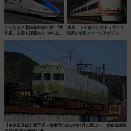
どうなる？北陸新幹線延伸 「桂
浅草→下今市ノンストップ！？
川案」決定も課題あり SNS上の
東武100系スペーシアがブルー
声は
リボン賞35周年記念で「デビュ
ー当時の停車駅」を再現 運転
時刻や特急券の買い方を紹介
【名鉄広見線】新可児～御嵩間が2029年4月に廃止へ 存続協議終
了で100年の歴史に幕