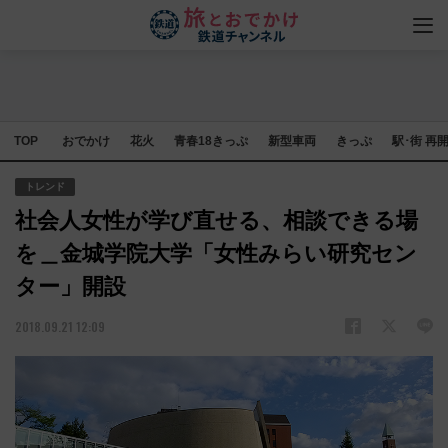
TOP
おでかけ
花火
青春18きっぷ
新型車両
きっぷ
駅･街 再
トレンド
社会人女性が学び直せる、相談できる場
を＿金城学院大学「女性みらい研究セン
ター」開設
2018.09.21 12:09