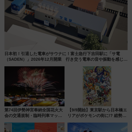
日本初！引退した電車がサウナに！富士急行下吉田駅に「サ電
（SADEN）」2026年12月開業 行き交う電車の音や振動を感じな
がら「ととのう」新感覚
第74回伊勢神宮奉納全国花火大
【9/9開始】東京駅から日本橋エ
会の交通規制・臨時列車マッ
リアがポケモンの街に!? 総勢
プ！JR東海・近鉄で快適にアク
100匹以上が出現「レジェンド
セス
リサーチ」本格謎解き・グッズ