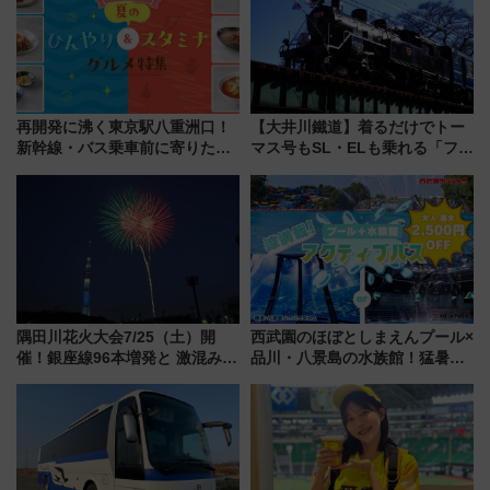
情報まとめ
再開発に沸く東京駅八重洲口！
【大井川鐵道】着るだけでトー
新幹線・バス乗車前に寄りたい
マス号もSL・ELも乗れる「フリ
「ヤエチカ」2026年夏の「ひん
ーきっぷTシャツ」8月6日より
やり＆スタミナグルメ」6選【新
受注販売
店舗も！】
隅田川花火大会7/25（土）開
西武園のほぼとしまえんプール×
催！銀座線96本増発と 激混みの
品川・八景島の水族館！猛暑を
「浅草駅」を回避する最寄り駅･
乗り切る「アクティブパス」で
アクセス攻略法、2万発の花火が
夏休みをお得に楽しむ！
都心の夜に！