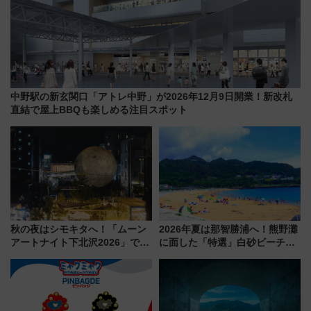
中野駅の新玄関口「アトレ中野」が2026年12月9日開業！新改札
直結で屋上BBQも楽しめる注目スポット
秋の夜はシモキタへ！「ムーン
2026年夏は那智勝浦へ！熊野灘
アートナイト下北沢2026」でイ
に面した「特選」白砂ビーチは
マーシブシアターやアート巡り
必見 「第17回那智勝浦町花火大
を満喫しよう
会」は8月11日開催！