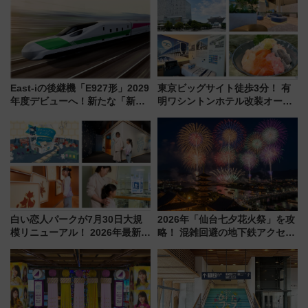
East-iの後継機「E927形」2029
東京ビッグサイト徒歩3分！ 有
年度デビューへ！新たな「新幹
明ワシントンホテル改装オープ
線専用検測車」の性能を徹底解
ン直前「ゆりかもめ運転台付き
説【JR東日本】
客室」や海鮮丼が人気の朝食ビ
ュッフェを現地レポ
白い恋人パークが7月30日大規
2026年「仙台七夕花火祭」を攻
模リニューアル！ 2026年最新の
略！ 混雑回避の地下鉄アクセス
新エリア・工場見学の見どころ
からまだ買える有料席情報、花
と料金・アクセスを徹底解説
火前に楽しむ仙台観光ルートま
（札幌市）
で解説！