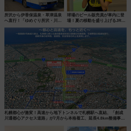
所沢から伊香保温泉・草津温泉
球場のビール販売員が車内に登
へ直行！「ゆめぐり所沢・川越
場！夏の移動を盛り上げるJR九
号」で群馬の温泉旅をもっと気
州「ビール新幹線」7月31日・8
軽に 運行ダイヤ・運賃を解説
月7日限定 ソフトバンクホーク
スとコラボ
札幌都心が激変！高速から地下トンネルで札幌駅へ直結、「創成
川通都心アクセス道路」が7月から本格着工、延長4.8km整備事業
の全貌