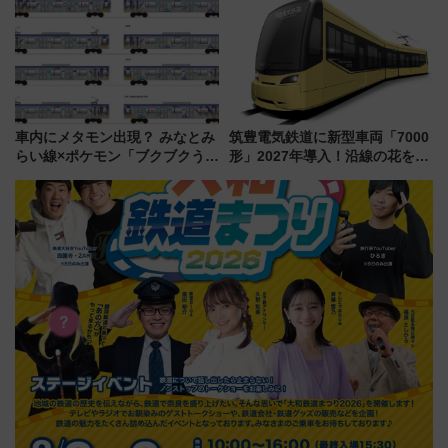
待
限定の歴代制服仮想試着体験も
レポート
車内にメタモン出現？ みなとみ
筑豊電気鉄道に新型車両「7000
らい線×ポケモン「ブクブクうみ
形」2027年導入！沿線の花をイ
ぞこの街」ラッピング電車が運
メージしたイエローを採用 車
行開始に！ この夏は直通列車で
内は落ち着いたゆとりある空間
横浜へ！
に