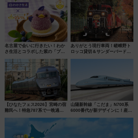
見どころ、限定イベントを徹底
でBBQ、老舗お酢店ソフトなど
解説！
歴史＆グルメ散歩
名古屋で会いに行きたい！わか
ありがとう現行車両！嵯峨野ト
さ生活とコラボした紫の「ブル
ロッコ貸切＆サンダーバードレ
ーベリーぴよりん」期間限定販
ストランで語り合う秋の京都
売
斉藤雪乃＆福原トシヒロと行
く！9月13日「京都の鉄道満喫
ツアー」開催
【ひなたフェス2026】宮崎の宿
山陽新幹線「こだま」N700系
難民へ！特急787系で一晩過ご
6000番代が新デザインに！産学
せる夜間滞在型イベント「スワ
連携で描く瀬戸内の波模様 運
ローおひさま」が救世主に？
用は今冬から