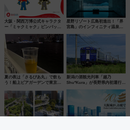
大阪・関西万博公式キャラクタ
星野リゾート広島初進出！「界
ー「ミャクミャク」ピンバッジ
宮島」のインフィニティ温泉と
新登場！関西の駅構内などで7月
古式サウナ「石風呂」を大解剖
中旬発売
宿泊料金・アクセスは？（2026
年7月23日開業）
夏の夜は「さるびあ丸」で飲も
新潟の酒観光列車「越乃
う！船上ビアガーデンで東京湾
Shu*Kura」が長野県内初運行！
の夜景を眺めながら軽く一
地酒と食を味わう信州プレDC特
杯……工場直送生ビールや島グ
別企画
ルメが美味い