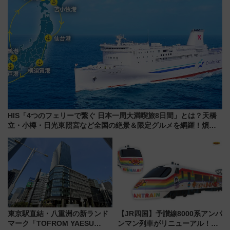
HIS「4つのフェリーで繋ぐ 日本一周大満喫旅8日間」とは？天橋
立・小樽・日光東照宮など全国の絶景＆限定グルメを網羅！煩雑
な手続きも不要でお手軽に楽しめるプランが登場
東京駅直結・八重洲の新ランド
【JR四国】予讃線8000系アンパ
マーク「TOFROM YAESU
ンマン列車がリニューアル！内