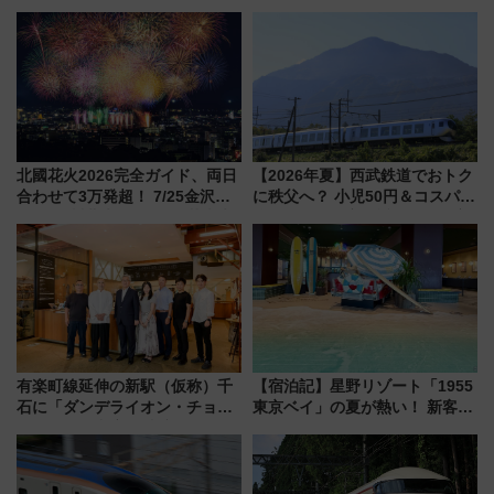
TOWER」9/10開業！ 雨に濡れ
外装デザイン公開 デビューは
ないバスターミナル直結でスキ
今年12月
マ時間が充実
北國花火2026完全ガイド、両日
【2026年夏】西武鉄道でおトク
合わせて3万発超！ 7/25金沢大
に秩父へ？ 小児50円＆コスパ最
会・8/1川北大会の2つの花火大
強きっぷで「安・近・短」な家
会の日程・アクセス・観覧席ま
族旅行！ 深夜の正丸トンネル探
とめ（石川県）
検や特急ラビューも
有楽町線延伸の新駅（仮称）千
【宿泊記】星野リゾート「1955
石に「ダンデライオン・チョコ
東京ベイ」の夏が熱い！ 新客室
レート」が出店！ 東京メトロが
「50sスターダムルーム」とア
1億円出資で挑む新時代のまちづ
メリカングルメ＆絶品スイーツ
くりとは？
を満喫（千葉県浦安市）