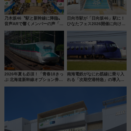
乃木坂46〝駅と新幹線に降臨〟
日向市駅が「日向坂46」駅に！
音声ARで響くメンバーの声「真
ひなたフェス2026開催に向けJR
夏の全国ツアー2026」
九州が記念きっぷや臨時列車で
全力応援 夜行列車「ドリーム
おひさま号」も走る
2026年夏も必須！「青春18きっ
南海電鉄がなにわ筋線に乗り入
ぷ 北海道新幹線オプション券」
れる「次期空港特急」の導入を
自動改札対応ルールと途中下車
決定！ピニンファリーナによる
の罠
日本初の鉄道デザイン