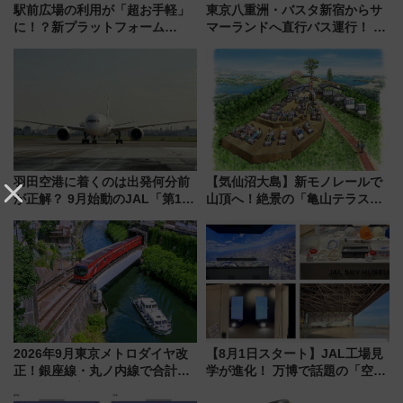
駅前広場の利用が「超お手軽」
東京八重洲・バスタ新宿からサ
に！？新プラットフォーム
マーランドへ直行バス運行！ お
「HirakeBA」8月3日始動、ス
トクな1Dayパスで夏のプールと
マホで簡単申請 物販や演奏会な
推し活を楽しもう！（2026年
どに【JR東日本】
8/1～31）
羽田空港に着くのは出発何分前
【気仙沼大島】新モノレールで
が正解？ 9月始動のJAL「第1タ
山頂へ！絶景の「亀山テラス
ーミナル北側サテライト」は徒
360°」が7月19日オープン、休
歩1キロ超え！ 知っておきたい
暇村のお得な日帰りプランも登
変更点まとめ
場
2026年9月東京メトロダイヤ改
【8月1日スタート】JAL工場見
正！銀座線・丸ノ内線で合計
学が進化！ 万博で話題の「空飛
212本の大増発、混雑緩和に期
ぶクルマ」体験が常設化!? 期間