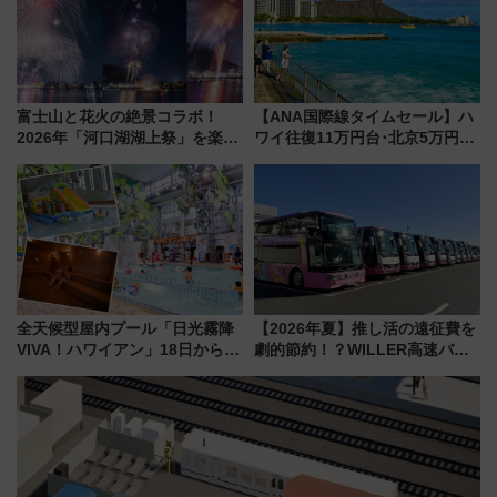
富士山と花火の絶景コラボ！
【ANA国際線タイムセール】ハ
2026年「河口湖湖上祭」を楽し
ワイ往復11万円台･北京5万円台
む完全ガイド＆鉄道アクセスの
～、憧れのビジネスクラスも！
ススメ
来春のGW旅行まで狙える激ア
ツ路線まとめ（8/10まで）
全天候型屋内プール「日光霧降
【2026年夏】推し活の遠征費を
VIVA！ハワイアン」18日から営
劇的節約！？WILLER高速バス
業開始 小さなお子様連れのフ
「1km5円セール」やワンコイン
ァミリーから大人まで幅広い世
温泉の最強ルート 予約期間・
代が一日中楽しる夏のリゾート
対象路線まとめ
を楽しんで