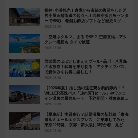
福井･小浜観光！倉庫から奇跡の復活をした芝
居小屋＆鯖街道の起点へ！若狭小浜お魚センタ
ーでBBQ、老舗お酢店ソフトなど歴史＆グル
メ散歩
2026.08.09
「空飛ぶクルマ」まるでSF？ 空港直結エアタ
クシー構想も タイで検証
2026.08.09
西武園のほぼとしまえんプール×品川・八景島
の水族館！猛暑を乗り切る「アクティブパス」
で夏休みをお得に楽しむ！
2026.08.09
【2026年夏】推し活の遠征費を劇的節約！？
WILLER高速バス「1km5円セール」やワンコ
イン温泉の最強ルート 予約期間・対象路線ま
とめ
2026.08.09
【乗車記】実質夜行？話題沸騰の新幹線「東海
道ルミエールエクスプレス」に乗車してみた
東京22時発、京都・新大阪に6時台着 見どこ
ろは岐阜羽島の素晴らし過ぎる朝
2026.08.09