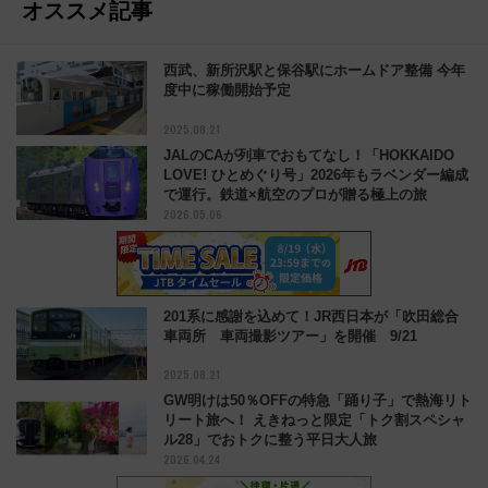
オススメ記事
西武、新所沢駅と保谷駅にホームドア整備 今年
度中に稼働開始予定
2025.08.21
JALのCAが列車でおもてなし！「HOKKAIDO
LOVE! ひとめぐり号」2026年もラベンダー編成
で運行。鉄道×航空のプロが贈る極上の旅
2026.05.06
201系に感謝を込めて！JR西日本が「吹田総合
車両所 車両撮影ツアー」を開催 9/21
2025.08.21
GW明けは50％OFFの特急「踊り子」で熱海リト
リート旅へ！ えきねっと限定「トク割スペシャ
ル28」でおトクに整う平日大人旅
2026.04.24