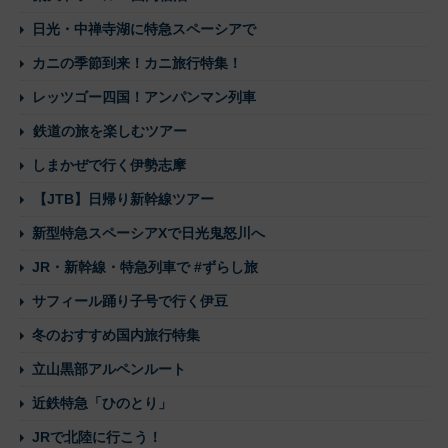
日光・中禅寺湖に特急スペーシアで
カニの季節到来！カニ旅行特集！
レッツゴー四国！アンパンマン列車
鉄道の旅を楽しむツアー
しまかぜで行く伊勢志摩
【JTB】日帰り新幹線ツアー
新型特急スペーシアXで日光鬼怒川へ
JR・新幹線・特急列車で #ずらし旅
サフィール踊り子号で行く伊豆
冬のおすすめ国内旅行特集
立山黒部アルペンルート
近鉄特急「ひのとり」
JRで北陸に行こう！