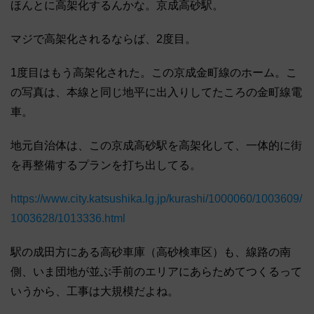
ほんとに高架化するんかな。京成高砂駅。
マジで高架化されるならば、2度目。
1度目はもう高架化された。この京成金町線のホーム。こ
の写真は、本線と同じ地平に出入りしてたころの金町線電
車。
地元自治体は、この京成高砂駅を高架化して、一体的に街
を再整備するプランを打ち出してる。
https://www.city.katsushika.lg.jp/kurashi/1000060/1003609/
1003628/1013336.html
駅の成田方にある高砂車庫（高砂検車区）も、線路の南
側、いま団地が並ぶ手前のエリアにあらためてつくるって
いうから、工事は大規模だよね。