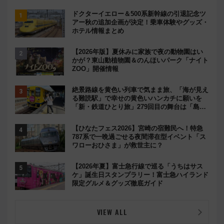
ドクターイエロー＆500系新幹線の引退記念ツ
アー秋の追加企画が決定！乗車体験やグッズ・
ホテル情報まとめ
【2026年版】夏休みに家族で夜の動物園はい
かが？東山動植物園＆のんほいパーク「ナイト
ZOO」開催情報
絶景路線を黄色い列車で気まま旅、「海が見え
る難読駅」で幸せの黄色いハンカチに願いを
「新・鉄道ひとり旅」279回目の舞台は「島原
鉄道」
【ひなたフェス2026】宮崎の宿難民へ！特急
787系で一晩過ごせる夜間滞在型イベント「ス
ワローおひさま」が救世主に？
【2026年夏】富士急行線で巡る「うちはサス
ケ」誕生日スタンプラリー！富士急ハイランド
限定グルメ＆グッズ徹底ガイド
VIEW ALL