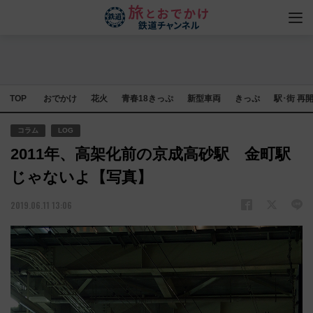
TOP
おでかけ
花火
青春18きっぷ
新型車両
きっぷ
駅･街 再
コラム
LOG
2011年、高架化前の京成高砂駅 金町駅
じゃないよ【写真】
2019.06.11 13:06