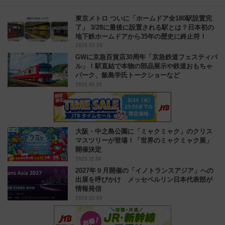
東京メトロ ついに「ホームドア全180駅設置完
了」 3/28に最後に設置される駅とは？日本初の
地下鉄ホームドアから35年の歴史に終止符！
2026.03.28
GWに京急百貨店30周年「京急鉄道フェスティバ
ル」！駅直結で本物の部品展示や鉄道おもちゃ
パーク、飯島学氏トークショーなど
2026.04.28
大阪・中之島公園に「ミャクミャク」のクリス
マスツリーが登場！「世界のミャクミャク展」
開催決定
2025.12.04
2027年９月開催の「イノトランスアジア」への
出展を呼びかけ メッセベルリン日本代表部が
情報発信
2026.02.08