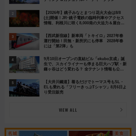
【2026年】銚子みなとまつり花火大会は8/8
(土)開催！JR･銚子電鉄の臨時列車やアクセス
情報、利根川に咲く8,000発の大迫力＆屋台を
満喫
【西武新宿線】新車両「トキイロ」2027年春
運行開始！田無・新所沢にも停車 2028年春
には「第2弾」も
9月10日オープンの直結ビル「ekubo京成」誕
生で、スカイライナーも停まる巨大ハブ駅・新
鎌ヶ谷はどう変わる？ 全テナント情報も公
開！
【大井川鐵道】着るだけでトーマス号もSL・
ELも乗れる「フリーきっぷTシャツ」8月6日よ
り受注販売
VIEW ALL