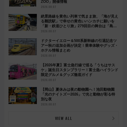
ZOO」開催情報
2026.08.07
絶景路線を黄色い列車で気まま旅、「海が見え
る難読駅」で幸せの黄色いハンカチに願いを
「新・鉄道ひとり旅」279回目の舞台は「島原
鉄道」
2026.08.07
ドクターイエロー＆500系新幹線の引退記念ツ
アー秋の追加企画が決定！乗車体験やグッズ・
ホテル情報まとめ
2026.08.07
【2026年夏】富士急行線で巡る「うちはサス
ケ」誕生日スタンプラリー！富士急ハイランド
限定グルメ＆グッズ徹底ガイド
2026.08.07
【岡山】夏休みは夜の動物園へ！池田動物園
「光のナイトズー2026」で光と動物が彩る特
別な夜
2026.08.07
VIEW ALL