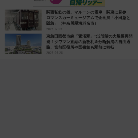
関西私鉄の雄、マルーンの電車 関東に見参
ロマンスカーミュージアムで企画展「小田急と
阪急」（神奈川県海老名市）
2025.12.05
東急田園都市線「鷺沼駅」で2段階の大規模再開
発！タワマン直結の新改札＆分断解消の自由通
路、宮前区役所や図書館も駅前に移転
2026.06.28