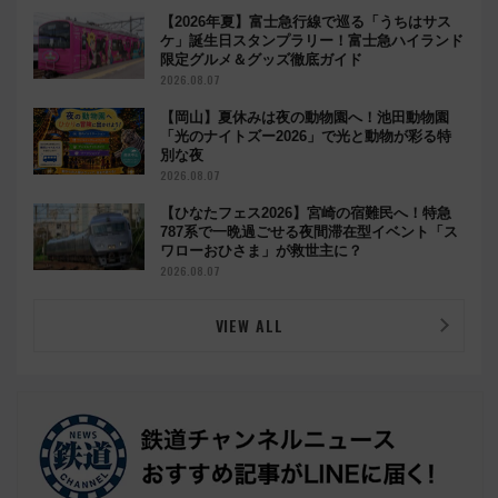
【2026年夏】富士急行線で巡る「うちはサス
ケ」誕生日スタンプラリー！富士急ハイランド
限定グルメ＆グッズ徹底ガイド
2026.08.07
【岡山】夏休みは夜の動物園へ！池田動物園
「光のナイトズー2026」で光と動物が彩る特
別な夜
2026.08.07
【ひなたフェス2026】宮崎の宿難民へ！特急
787系で一晩過ごせる夜間滞在型イベント「ス
ワローおひさま」が救世主に？
2026.08.07
VIEW ALL