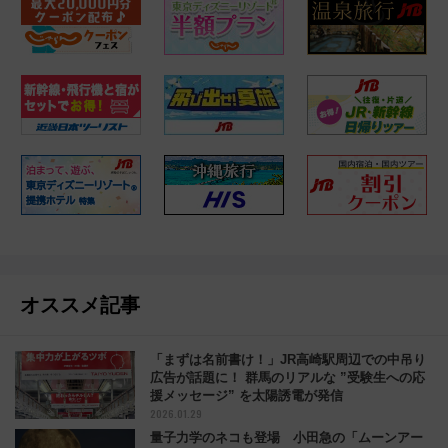
オススメ記事
「まずは名前書け！」JR高崎駅周辺での中吊り
広告が話題に！ 群馬のリアルな ”受験生への応
援メッセージ” を太陽誘電が発信
2026.01.29
量子力学のネコも登場 小田急の「ムーンアー