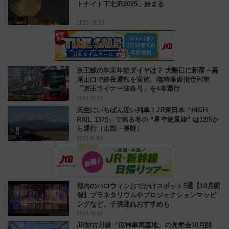
トナイト下北沢2025」始まる
2025.09.26
京王線の年末年始ダイヤは？ 大晦日に新宿～高
尾山口で終夜運転を実施、臨時座席指定列車
「京王ライナー迎春号」を4本運行
2025.12.23
天空にいちばん近い列車！JR東日本「HIGH
RAIL 1375」で巡る冬の “星空絶景旅” は12/6か
ら運行（山梨・長野）
2025.11.03
都内のハロウィンおでかけスポット5選【10月開
催】プラネタリウムやプロジェクションマッピ
ングなど、子供連れおすすめも
2025.10.10
JR加古川線「厄神車両基地」の見学会10月開