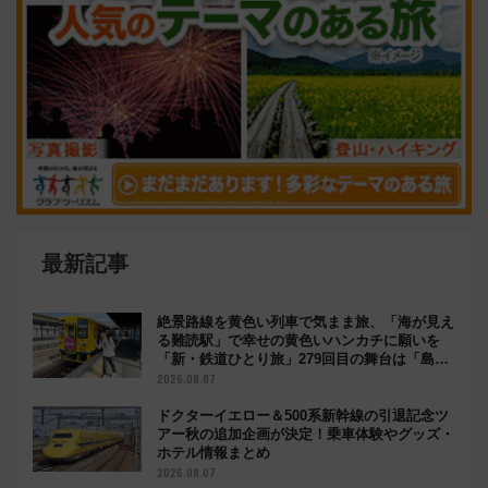
最新記事
絶景路線を黄色い列車で気まま旅、「海が見え
る難読駅」で幸せの黄色いハンカチに願いを
「新・鉄道ひとり旅」279回目の舞台は「島原
鉄道」
2026.08.07
ドクターイエロー＆500系新幹線の引退記念ツ
アー秋の追加企画が決定！乗車体験やグッズ・
ホテル情報まとめ
2026.08.07