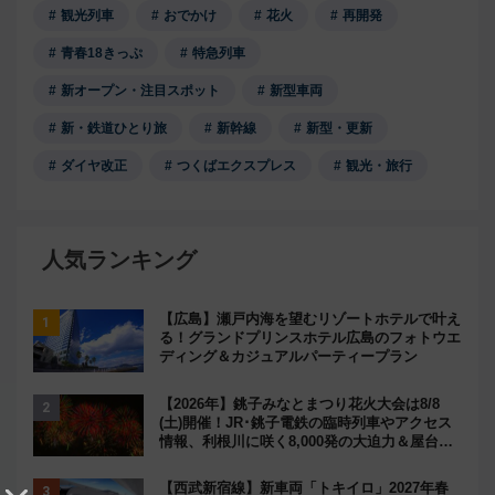
観光列車
おでかけ
花火
再開発
青春18きっぷ
特急列車
新オープン・注目スポット
新型車両
新・鉄道ひとり旅
新幹線
新型・更新
ダイヤ改正
つくばエクスプレス
観光・旅行
人気ランキング
【広島】瀬戸内海を望むリゾートホテルで叶え
る！グランドプリンスホテル広島のフォトウエ
ディング＆カジュアルパーティープラン
【2026年】銚子みなとまつり花火大会は8/8
(土)開催！JR･銚子電鉄の臨時列車やアクセス
情報、利根川に咲く8,000発の大迫力＆屋台を
満喫
【西武新宿線】新車両「トキイロ」2027年春