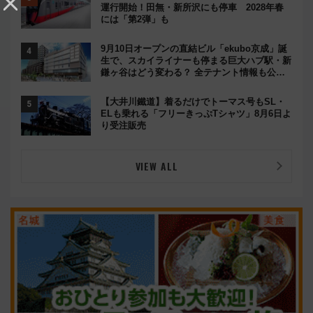
運行開始！田無・新所沢にも停車 2028年春
には「第2弾」も
9月10日オープンの直結ビル「ekubo京成」誕
生で、スカイライナーも停まる巨大ハブ駅・新
鎌ヶ谷はどう変わる？ 全テナント情報も公
開！
【大井川鐵道】着るだけでトーマス号もSL・
ELも乗れる「フリーきっぷTシャツ」8月6日よ
り受注販売
VIEW ALL