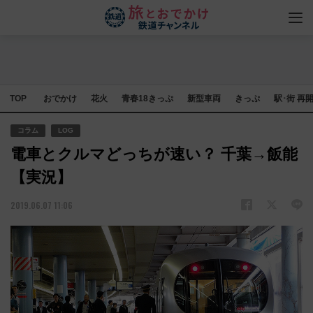
TOP
おでかけ
花火
青春18きっぷ
新型車両
きっぷ
駅･街 再
コラム
LOG
電車とクルマどっちが速い？ 千葉→飯能
【実況】
2019.06.07 11:06