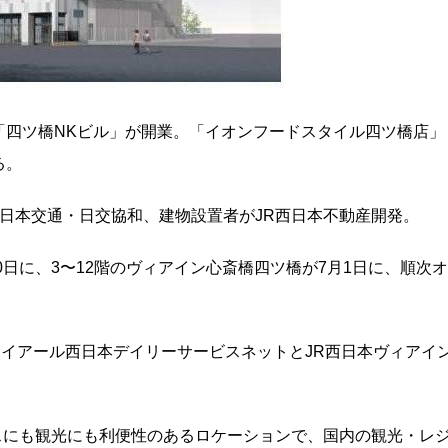
「四ツ橋NKビル」が開業。「イオンフードスタイル四ツ橋店」
る。
が日本交通・日交協和、建物設置者がJR西日本不動産開発。
0日に、3〜12階のヴィアイン心斎橋四ツ橋が7月1日に、順次オ
ェイアール西日本デイリーサービスネットとJR西日本ヴィアイ
スにも観光にも利便性のあるロケーションで、国内の観光・レ