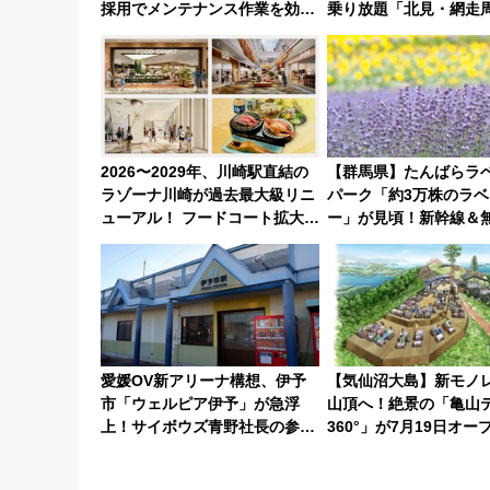
採用でメンテナンス作業を効率
乗り放題「北見・網走
化！安全性や乗り心地の向上に
ーパス」でおトクに道
貢献するだけでなく、全線区で
（8/3発売）
活躍するための仕組みも
2026〜2029年、川崎駅直結の
【群馬県】たんばらラ
ラゾーナ川崎が過去最大級リニ
パーク「約3万株のラベ
ューアル！ フードコート拡大な
ー」が見頃！新幹線＆
ど「いつから何が変わるか」徹
バスで都心から約1時間
底解説！
の絶景を！
愛媛OV新アリーナ構想、伊予
【気仙沼大島】新モノ
市「ウェルピア伊予」が急浮
山頂へ！絶景の「亀山
上！サイボウズ青野社長の参加
360°」が7月19日オー
表明で探る鉄道アクセスの未来
暇村のお得な日帰りプ
場