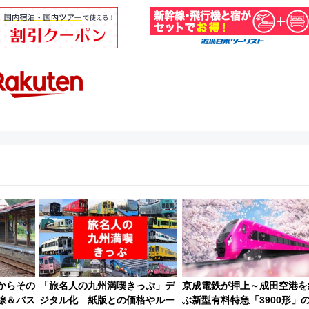
港からその
「旅名人の九州満喫きっぷ」デ
京成電鉄が押上～成田空港を
線＆バス
ジタル化 紙版との価格やルー
ぶ新型有料特急「3900形」