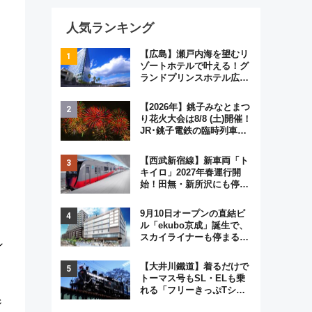
人気ランキング
【広島】瀬戸内海を望むリ
ゾートホテルで叶える！グ
ランドプリンスホテル広島
のフォトウエディング＆カ
ジュアルパーティープラン
【2026年】銚子みなとまつ
り花火大会は8/8 (土)開催！
JR･銚子電鉄の臨時列車や
アクセス情報、利根川に咲
く8,000発の大迫力＆屋台
【西武新宿線】新車両「ト
を満喫
キイロ」2027年春運行開
始！田無・新所沢にも停
車 2028年春には「第2
弾」も
9月10日オープンの直結ビ
ル「ekubo京成」誕生で、
スカイライナーも停まる巨
ン
大ハブ駅・新鎌ヶ谷はどう
変わる？ 全テナント情報も
【大井川鐵道】着るだけで
公開！
トーマス号もSL・ELも乗
れる「フリーきっぷTシャ
ツ」8月6日より受注販売
ジ