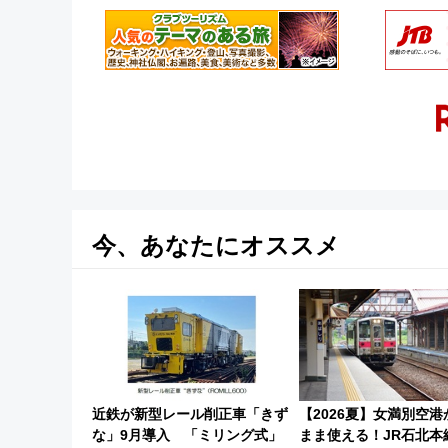
今、あなたにオススメ
近鉄が新型レール削正車「きず
【2026夏】女満別空
な」9月導入 「ミリング式」
まま使える！JR石北本