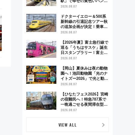
駅」で幸せの黄色いハンカ
チに願いを 「新・鉄道ひ
2026.08.07
とり旅」279回目の舞台は
「島原鉄道」
ドクターイエロー＆500系
新幹線の引退記念ツアー秋
の追加企画が決定！乗車体
験やグッズ・ホテル情報ま
2026.08.07
とめ
【2026年夏】富士急行線で
巡る「うちはサスケ」誕生
日スタンプラリー！富士急
ハイランド限定グルメ＆グ
2026.08.07
ッズ徹底ガイド
【岡山】夏休みは夜の動物
園へ！池田動物園「光のナ
イトズー2026」で光と動物
が彩る特別な夜
2026.08.07
【ひなたフェス2026】宮崎
の宿難民へ！特急787系で
一晩過ごせる夜間滞在型イ
ベント「スワローおひさ
2026.08.07
ま」が救世主に？
VIEW ALL