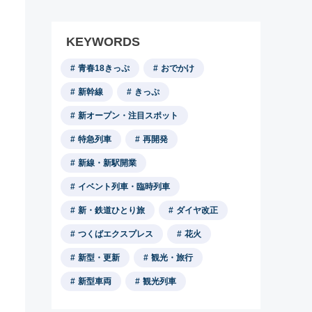
KEYWORDS
青春18きっぷ
おでかけ
新幹線
きっぷ
新オープン・注目スポット
特急列車
再開発
新線・新駅開業
イベント列車・臨時列車
新・鉄道ひとり旅
ダイヤ改正
つくばエクスプレス
花火
新型・更新
観光・旅行
新型車両
観光列車