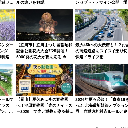
周遊フリ
ルの違いを解説
ンセプト・デザイン公開 愛
東観光
募集も実施
ベンダー
【立川市】立川まつり国営昭和
最大45kmの大渋滞も！？お
ンダ
記念公園花火大会7/25開催！
の高速道路をスイスイ乗り切
無料送迎
5000発の花火が夜を彩る 今年
快適ドライブ術
半で夏
は混雑に要注意、その理由は
レールで
【岡山】夏休みは夜の動物園
2026年夏も必須！「青春18
テラス
へ！池田動物園「光のナイトズ
っぷ 北海道新幹線オプショ
プン、休
ー2026」で光と動物が彩る特別
券」自動改札対応ルールと途
ランも登
な夜
下車の罠