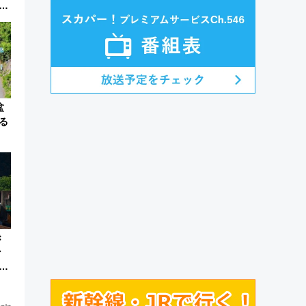
称
盆
る
き
ン
中