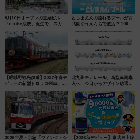
9月10日オープンの直結ビル
としまえんの流れるプールが西
「ekubo京成」誕生で、スカイ
武園ゆうえんちで復活!? 100周
ライナーも停まる巨大ハブ駅・
年記念企画＆「春日のうん○スラ
新鎌ヶ谷はどう変わる？ 全テナ
イダー」に注目 2026年夏は所
ント情報も公開！
沢へ遊びに行こう
【嵯峨野観光鉄道】2027年春デ
北九州モノレール、新型車両導
ビューの新型トロッコ列車、い
入へ 今日からデザイン総選挙
よいよ試運転開始へ！現行車両
始まる
は2026年で引退
2026年夏・京急「ウィング・シ
【2026秋デビュー】東武東上線