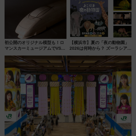
ん)」企画がスタート
別 “プレミアムランチ”導入･ル
ートや価格など解説
初公開のオリジナル模型も！ロ
【横浜市】夏の「夜の動物園」
マンスカーミュージアムでVSE
2026は何時から？ ズーラシア・
の設計秘話に迫る企画展が7月
野毛山・金沢の電車アクセスや
15日スタート
見どころ、限定イベントを徹底
解説！