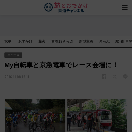
TOP
おでかけ
花火
青春18きっぷ
新型車両
きっぷ
駅･街 再
ニュース
My自転車と京急電車でレース会場に！
2016.11.08 12:11