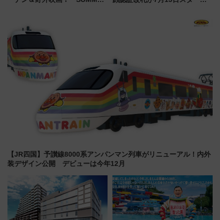
LOUNGE」のアクセスと上映ス
ト、手ぶらで乗車から買い物ま
ケジュール 夜風とビール、映画
でシームレスに
を満喫！
【JR四国】予讃線8000系アンパンマン列車がリニューアル！内外
装デザイン公開 デビューは今年12月