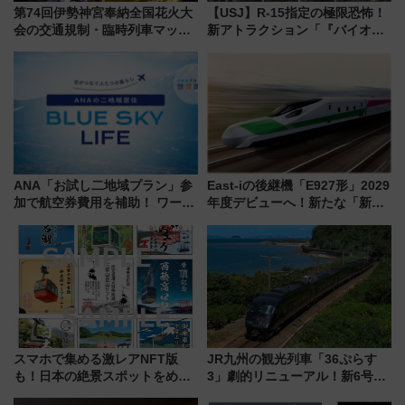
第74回伊勢神宮奉納全国花火大
【USJ】R-15指定の極限恐怖！
会の交通規制・臨時列車マッ
新アトラクション「『バイオハ
プ！JR東海・近鉄で快適にアク
ザード レクイエム』 ザ・ダイ
セス
ブ」今秋登場 ―予測不能の恐
怖に泣き叫べ―
ANA「お試し二地域プラン」参
East-iの後継機「E927形」2029
加で航空券費用を補助！ ワーケ
年度デビューへ！新たな「新幹
ーションや週末移住に最適な自
線専用検測車」の性能を徹底解
治体は？ 2026年は対象のエリア
説【JR東日本】
が拡大！
スマホで集める激レアNFT版
JR九州の観光列車「36ぷらす
も！日本の絶景スポットをめぐ
3」劇的リニューアル！新6号車
って集める「索道印(さくどうい
“1〜2名用グリーン個室”と曜日