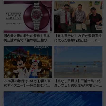
プン。もつ鍋風など限定メニュ
たな玄関口へ
ーも
国内最大級の時計の祭典！日本
【ＢＳ日テレ】 友近が収録直後
橋三越本店で「第29回三越ワー
に取った衝撃行動とは……？
ルドウォッチフェア」開幕
『友近・礼二の妄想トレイン』
【2026年8月5日～25日】
で極上の夏祭り鉄道旅を放送
2026夏の旅行はJALがお得！東
【車なし日帰り】三浦半島・絶
京ディズニーシー完全貸切パー
景カフェと透明度AA穴場ビーチ
ティー招待券が当たるキャンペ
を巡る！ おトクな電車きっぷ活
ーン始まる 条件は「夏の国内
用してストレスフリー旅へ行こ
線に2回搭乗」
う！