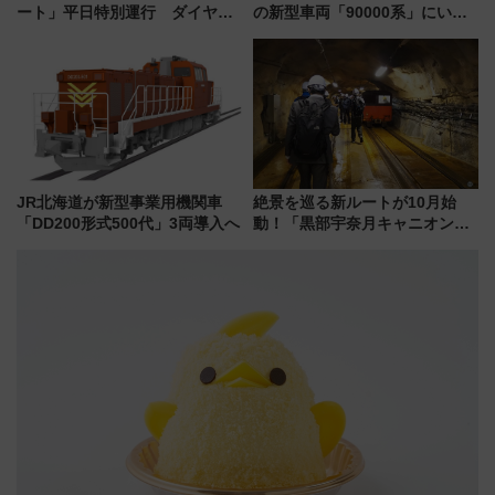
ート」平日特別運行 ダイヤ・
の新型車両「90000系」にいち
乗車方法を解説！2階建てバスや
早く乗れる！ 8/11開催の小学生
三浦海岸を堪能できるお出かけ
向け先行試乗会でキッズアンバ
プランもご紹介
サダーになろう
JR北海道が新型事業用機関車
絶景を巡る新ルートが10月始
「DD200形式500代」3両導入へ
動！「黒部宇奈月キャニオンル
ート」と旅の拠点「欅平ラウン
ジ」がオープン