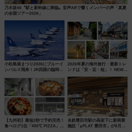
乃木坂46〝駅と新幹線に降臨〟音声ARで響くメンバーの声「真夏
の全国ツアー2026」
小松島港まつり2026にブルーイ
2026年夏の海外旅行・最新トレ
ンパルス飛来！JR四国の臨時ダ
ンドは「安・近・短」！ NEWT
イヤや駐車場予約を徹底解説
調査から読み解く、最新の人気
渡航先TOP5とは？ 円安時代の
旅行術
【九州初】最短2秒で予約完売！
名鉄豊田市駅の高架下に新商業
食べログ1位「400℃ PIZZA」が
施設「μPLAT 豊田市」が8月26
博多駅すぐの明治公園に8/7オー
日開業！全8店舗が出店し街の新