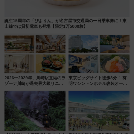
誕生15周年の「ぴよりん」が名古屋市交通局の一日乗車券に！東
山線では貸切電車も登場【限定1万5000枚】
2026〜2029年、川崎駅直結のラ
東京ビッグサイト徒歩3分！ 有
ゾーナ川崎が過去最大級リニュ
明ワシントンホテル改装オープ
ーアル！ フードコート拡大など
ン直前「ゆりかもめ運転台付き
「いつから何が変わるか」徹底
客室」や海鮮丼が人気の朝食ビ
解説！
ュッフェを現地レポ