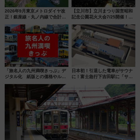
2026年9月東京メトロダイヤ改
【立川市】立川まつり国営昭和
正！銀座線・丸ノ内線で合計
記念公園花火大会7/25開催！
212本の大増発、混雑緩和に期
5000発の花火が夜を彩る 今年は
待
混雑に要注意、その理由は
「旅名人の九州満喫きっぷ」デ
日本初！引退した電車がサウナ
ジタル化 紙版との価格やルー
に！富士急行下吉田駅に「サ電
ルの違いを解説
（SADEN）」2026年12月開
業 行き交う電車の音や振動を
感じながら「ととのう」新感覚