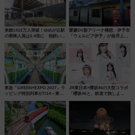
来館1422万人突破！ゆめが丘駅
愛媛OV新アリーナ構想、伊予市
の乗降人員は2.4倍に 相鉄いず
「ウェルピア伊予」が急浮上！
み野線「ゆめが丘ソラトス」2周
サイボウズ青野社長の参加表明
年祭にそうにゃん＆DB.スター
で探る鉄道アクセスの未来
マンが登場
東急「GREEN×EXPO 2027」ラ
JR東日本×櫻坂46の大型コラボ
ッピング特別列車が7/14～東
「櫻坂46と、鉄道で旅しよ
横・田園都市・目黒線でデビュ
う。」が7月20日より始動！新
ー！ 注目の編成やデザインまと
潟・長野・庄内へ
め