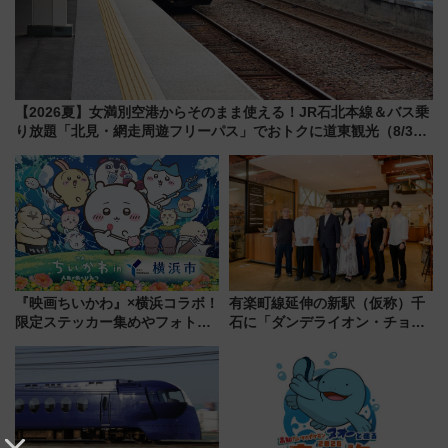
【2026夏】女満別空港からそのまま使える！JR石北本線＆バス乗
り放題「北見・網走周遊フリーパス」でおトクに道東観光（8/3発
売）
『映画ちいかわ』×横浜コラボ！
有楽町線延伸の新駅（仮称）千
限定ステッカー集めやフォトス
石に「ダンデライオン・チョコ
ポット、特別花火でみなとみら
レート」が出店！ 東京メトロが
いを満喫しよう（花火鑑賞会応
1億円出資で挑む新時代のまちづ
募は7/12まで！）
くりとは？