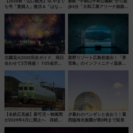
【2026秋・山口観光】SLやまぐ
新駅 “手柄山平和公園駅”から徒
ち号「貴婦人」復活＆「はなあ
歩3分「大和工業アリーナ姫路」
かり」初走行区間も！山口DCの
10月開業！Novelbright公演 や
注目観光列車まとめ きっぷの取
大相撲巡業など 豪華イベントと
り方は？
アクセス
北國花火2026完全ガイド、両日
星野リゾート広島初進出！「界
合わせて3万発超！ 7/25金沢大
宮島」のインフィニティ温泉と
会・8/1川北大会の2つの花火大
古式サウナ「石風呂」を大解剖
会の日程・アクセス・観覧席ま
宿泊料金・アクセスは？（2026
とめ（石川県）
年7月23日開業）
【名鉄広見線】新可児～御嵩間
夕暮れのペンギンと会おう！葛
が2029年4月に廃止へ 存続協
西臨海水族園が夜8時まで延長
議終了で100年の歴史に幕