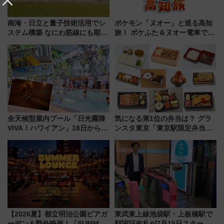
南海・日立と量子技術活用でシ
ポケモン「ヌオー」と巡る高知
ステム構築 なにわ筋線にも期待
旅！ ポケふた＆ヌオー電車で楽
乗務員・車両計画作業を短縮へ
しむ鉄道スタンプラリーで土佐
路の絶景と絶品グルメを満喫！
（7月18日スタート）
全天候型屋内プール「日光霧降
気になる第1位の弁当は？ グラ
VIVA！ハワイアン」18日から営
ンスタ東京「東京駅限定弁当
業開始 小さなお子様連れのフ
2026 売上ランキング」
ァミリーから大人まで幅広い世
代が一日中楽しる夏のリゾート
を楽しんで
【2026夏】都立明治公園ビアガ
東武東上線池袋駅・上板橋駅で
ーデン＆野外映画！「SUMMER
顔認証改札が7月15日スター