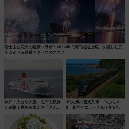
富士山と花火の絶景コラボ！2026年「河口湖湖上祭」を楽しむ完
全ガイド＆鉄道アクセスのススメ
神戸・大分や大阪・志布志航路
JR九州の観光列車「36ぷらす
が破格！夏休み限定の「さんふ
3」劇的リニューアル！新6号車
らわあスペシャルセール」スタ
“1〜2名用グリーン個室”と曜日
ート 夕朝食ビュッフェ付きで
別 “プレミアムランチ”導入･ル
快適な船旅はいかが？
ートや価格など解説