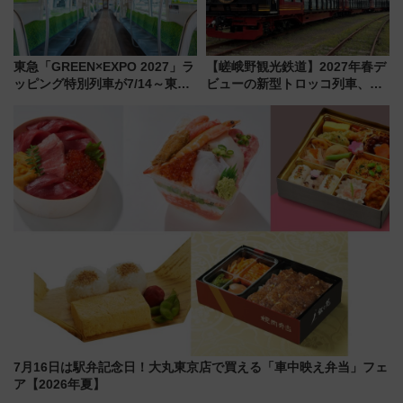
東急「GREEN×EXPO 2027」ラ
【嵯峨野観光鉄道】2027年春デ
ッピング特別列車が7/14～東
ビューの新型トロッコ列車、い
横・田園都市・目黒線でデビュ
よいよ試運転開始へ！現行車両
ー！ 注目の編成やデザインまと
は2026年で引退
め
7月16日は駅弁記念日！大丸東京店で買える「車中映え弁当」フェ
ア【2026年夏】