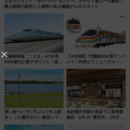
よみうりランド「ポケパーク カントー」チケット新ルール解説！
購入制限の緩和と入場時の本人確認が11月スタート
山陽新幹線「こだま」N700系
【JR四国】予讃線8000系アンパ
6000番代が新デザインに！産学
ンマン列車がリニューアル！内
連携で描く瀬戸内の波模様 運
外装デザイン公開 デビューは
用は今冬から
今年12月
買い物ついでに手ぶらで水上散
名鉄豊田市駅の高架下に新商業
歩！ この夏行きたい越谷レイク
施設「μPLAT 豊田市」が8月26
タウンの新たな水辺の憩いエリ
日開業！全8店舗が出店し街の新
ア「LAKESIDE PARK」（埼玉
たな玄関口へ