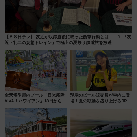
【ＢＳ日テレ】 友近が収録直後に取った衝撃行動とは……？ 『友
近・礼二の妄想トレイン』で極上の夏祭り鉄道旅を放送
全天候型屋内プール「日光霧降
球場のビール販売員が車内に登
VIVA！ハワイアン」18日から営
場！夏の移動を盛り上げるJR九
業開始 小さなお子様連れのフ
州「ビール新幹線」7月31日・8
ァミリーから大人まで幅広い世
月7日限定 ソフトバンクホーク
代が一日中楽しる夏のリゾート
スとコラボ
を楽しんで