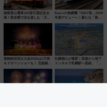
箱根登山電車100形引退記念企
East-iの後継機「E927形」2029
画！窓全開で涼を楽しむ「天然
年度デビューへ！新たな「新幹
クーラー体験号」と限定鉄コレ
線専用検測車」の性能を徹底解
発売
説【JR東日本】
葛飾納涼花火大会2026は2万発
札幌都心が激変！高速から地下
＆ドローンショーも！ 北総線を
トンネルで札幌駅へ直結、「創
使った穴場アクセスや臨時列
成川通都心アクセス道路」が7月
車、観覧スポット情報と周辺観
から本格着工、延長4.8km整備
光まとめ（7/28開催）
事業の全貌
2026年「仙台七夕花火祭」を攻
猛暑の夏こそトルコへ！「クー