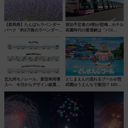
【群馬県】たんばらラベンダー
宿泊予定者の9割が悲鳴…ホテル
パーク「約3万株のラベンダー」
高騰時代の最適解は「バス
が見頃！新幹線＆無料送迎バス
泊」!? WILLER最新調査で判明
で都心から約1時間半で夏の絶景
した、推し活遠征や観光時のリ
を！
アルな懐事情
北九州モノレール、新型車両導
としまえんの流れるプールが西
入へ 今日からデザイン総選挙
武園ゆうえんちで復活!? 100周
始まる
年記念企画＆「春日のうん○スラ
イダー」に注目 2026年夏は所
沢へ遊びに行こう