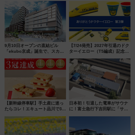
9月10日オープンの直結ビル
【7/24発売】2027年引退のドク
「ekubo京成」誕生で、スカイ
ターイエロー（T5編成）記念グ
ライナーも停まる巨大ハブ駅・
ッズ7種が登場！ 新幹線車内放
新鎌ヶ谷はどう変わる？ 全テナ
送の目覚まし時計など通販・販
ント情報も公開！
売店舗まとめ
【新幹線停車駅】手土産に迷っ
日本初！引退した電車がサウナ
たらコレ！エキュート品川で3年
に！富士急行下吉田駅に「サ電
連続売上1位を獲得した定番手土
（SADEN）」2026年12月開
産スイーツとは？
業 行き交う電車の音や振動を
感じながら「ととのう」新感覚