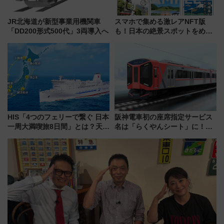
JR北海道が新型事業用機関車
スマホで集める激レアNFT版
「DD200形式500代」3両導入へ
も！日本の絶景スポットをめぐ
って集める「索道印(さくどうい
ん)」企画がスタート
HIS「4つのフェリーで繋ぐ 日本
阪神電車初の座席指定サービス
一周大満喫旅8日間」とは？天橋
名は「らくやんシート」に！新
立・小樽・日光東照宮など全国
型3000系で大阪梅田～山陽姫路
の絶景＆限定グルメを網羅！煩
を快適移動
雑な手続きも不要でお手軽に楽
しめるプランが登場