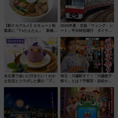
【駅ナカグルメ】エキュート秋
2026年夏・京急「ウィング・シ
葉原に「T’sたんたん」 新橋に
ート」平日特別運行 ダイヤ・
551蓬莱のDNAを継ぐ「東京豚
乗車方法を解説！2階建てバスや
饅」、オムライス専門店「肉と
三浦海岸を堪能できるお出かけ
たまご」新グルメ続々登場！
プランもご紹介
【2026年8月】
名古屋で会いに行きたい！わか
埼玉・川越駅すぐ！「川越餃子
さ生活とコラボした紫の「ブル
祭り」とは？宇都宮・浜松から
ーベリーぴよりん」期間限定販
ご当地和牛まで全国の人気餃子
売
を食べ比べ【7月25日・26日開
催】