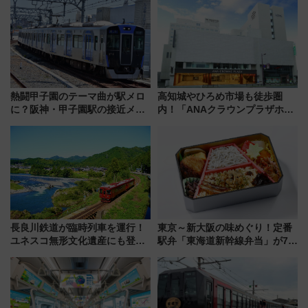
ろも一挙紹介
アひまわり園」開園
熱闘甲子園のテーマ曲が駅メロ
高知城やひろめ市場も徒歩圏
に？阪神・甲子園駅の接近メロ
内！「ANAクラウンプラザホテ
ディがVaundy「かげろう」×向
ル高知」が8月開業
谷実アレンジの特別仕様へ、8月
5日始発から
長良川鉄道が臨時列車を運行！
東京～新大阪の味めぐり！定番
ユネスコ無形文化遺産にも登録
駅弁「東海道新幹線弁当」が7月
された「郡上おどり」楽しむ人
21日にリニューアル発売
に 乗車には予約が必要