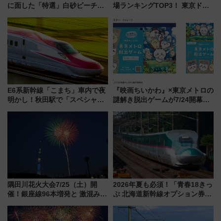
に面した「特選」白砂ビーチは
場ランキングTOP3！ 東京ドー
必見 「第17回那智勝浦町花火大
ムや大阪城ホールが選ばれる理
会」は8月11日開催！
由と交通アクセス術、ライブ会
場に何を求める？
E6系新幹線「こまち」車内で夜
『映画ちいかわ』×東京メトロの
明かし！秋田駅で「スペシャル
謎解き脱出ゲームが7/24開幕！
ナイト」8月開催、料金や予約方
オリジナル24時間券の買い方と
法は？
遊び方を解説！（7/10発売開
始）
隅田川花火大会7/25（土）開
2026年夏も必須！「青春18きっ
催！銀座線96本増発と 激混みの
ぷ 北海道新幹線オプション券」
「浅草駅」を回避する最寄り駅･
自動改札対応ルールと途中下車
アクセス攻略法、2万発の花火が
の罠