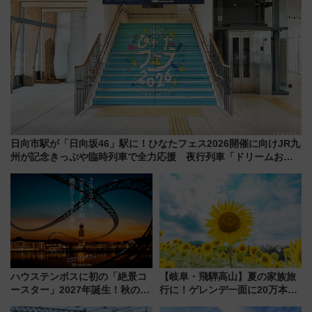
日向市駅が「日向坂46」駅に！ひなたフェス2026開催に向けJR九
州が記念きっぷや臨時列車で全力応援 夜行列車「ドリームおひ
さま号」も走る
ハウステンボスに初の「絶景コ
【岐阜・飛騨高山】夏の家族旅
ースター」2027年誕生！秋の
行に！ゲレンデ一面に20万本の
「すんごいハロウィン」見どこ
ひまわりが咲き誇る「アルコピ