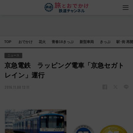
TOP
おでかけ
花火
青春18きっぷ
新型車両
きっぷ
駅･街 再
ニュース
京急電鉄 ラッピング電車「京急セガト
レイン」運行
2016.11.08 12:11