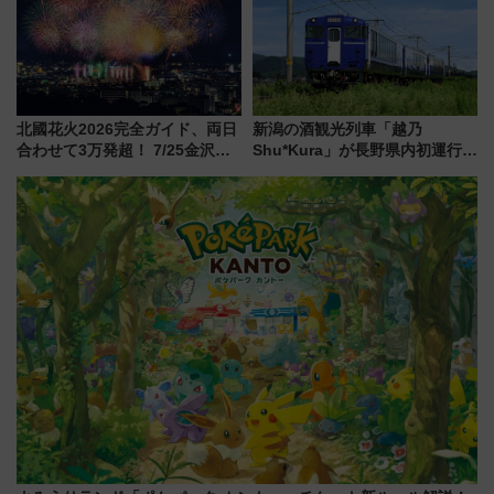
都心の夜に！
北國花火2026完全ガイド、両日
新潟の酒観光列車「越乃
合わせて3万発超！ 7/25金沢大
Shu*Kura」が長野県内初運行！
会・8/1川北大会の2つの花火大
地酒と食を味わう信州プレDC特
会の日程・アクセス・観覧席ま
別企画
とめ（石川県）