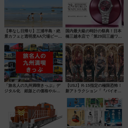
【車なし日帰り】三浦半島・絶
国内最大級の時計の祭典！日本
景カフェと透明度AA穴場ビーチ
橋三越本店で「第29回三越ワー
を巡る！ おトクな電車きっぷ活
ルドウォッチフェア」開幕
用してストレスフリー旅へ行こ
【2026年8月5日～25日】
う！
「旅名人の九州満喫きっぷ」デ
【USJ】R-15指定の極限恐怖！
ジタル化 紙版との価格やルー
新アトラクション「『バイオハ
ルの違いを解説
ザード レクイエム』 ザ・ダイ
ブ」今秋登場 ―予測不能の恐
怖に泣き叫べ―