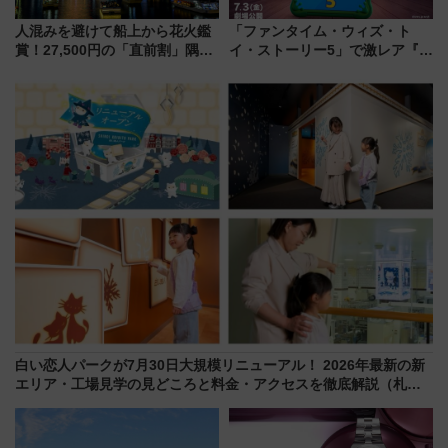
人混みを避けて船上から花火鑑
「ファンタイム・ウィズ・ト
賞！27,500円の「直前割」隅田
イ・ストーリー5」で激レア『ロ
川花火クルーズはデパ地下グル
ルカナ』カードをゲット！最新
メも持ち込みOK
デコレーションも徹底解説
白い恋人パークが7月30日大規模リニューアル！ 2026年最新の新
エリア・工場見学の見どころと料金・アクセスを徹底解説（札幌
市）