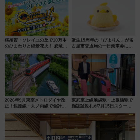
県越谷市）
横須賀・ソレイユの丘で10万本
誕生15周年の「ぴよりん」が名
のひまわりと絶景花火！ 恐竜や
古屋市交通局の一日乗車券に！
ドッグプールなど三浦半島の日
東山線では貸切電車も登場【限
帰りお出かけ最新情報（2026年
定1万5000枚】
7月17日～開催）
2026年9月東京メトロダイヤ改
東武東上線池袋駅・上板橋駅で
正！銀座線・丸ノ内線で合計
顔認証改札が7月15日スター
212本の大増発、混雑緩和に期
ト、手ぶらで乗車から買い物ま
待
でシームレスに