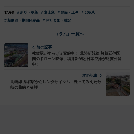
TAGS
# 新型・更新
# 富士急
# 建設・工事
# 205系
# 新商品・期間限定品
# 見たまま・雑記
「コラム」一覧へ
前の記事
敦賀駅がすっげえ変貌中！ 北陸新幹線 敦賀延伸区
間のドローン映像、福井新聞と日本空撮が絶賛公開
中！
次の記事
高崎線 深谷駅からレンタサイクル、走ってみえた分
岐の曲線と橋脚