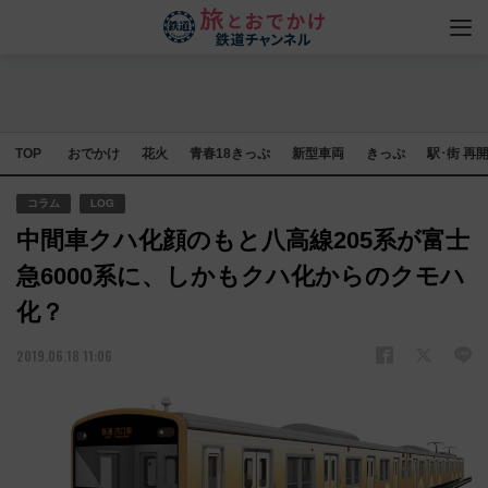
TOP
おでかけ
花火
青春18きっぷ
新型車両
きっぷ
駅･街 再
コラム
LOG
中間車クハ化顔のもと八高線205系が富士
急6000系に、しかもクハ化からのクモハ
化？
2019.06.18 11:06