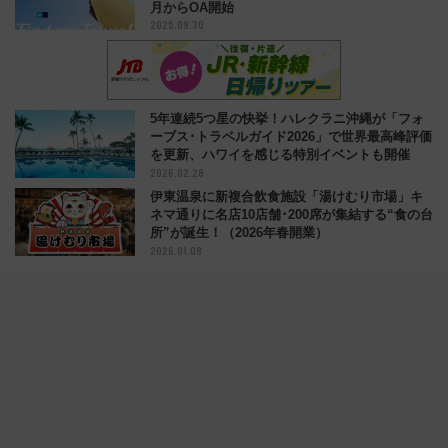
月からOA開始
2025.09.30
5年連続5つ星の快挙！ハレクラニ沖縄が「フォ
ーブス･トラベルガイド2026」で世界最高峰評価
を更新、ハワイを感じる特別イベントも開催
2026.02.28
伊東温泉に新複合飲食施設「湯けむり市場」キ
ネマ通りに名店10店舗･200席が集結する“食の台
所”が誕生！（2026年春開業）
2026.01.08