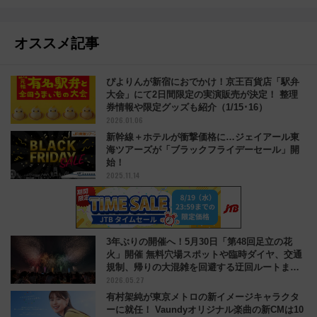
オススメ記事
ぴよりんが新宿におでかけ！京王百貨店「駅弁
大会」にて2日間限定の実演販売が決定！ 整理
券情報や限定グッズも紹介（1/15･16）
2026.01.06
新幹線＋ホテルが衝撃価格に…ジェイアール東
海ツアーズが「ブラックフライデーセール」開
始！
2025.11.14
3年ぶりの開催へ！5月30日「第48回足立の花
火」開催 無料穴場スポットや臨時ダイヤ、交通
規制、帰りの大混雑を回避する迂回ルートまで
2026.05.27
解説
有村架純が東京メトロの新イメージキャラクタ
ーに就任！ Vaundyオリジナル楽曲の新CMは10