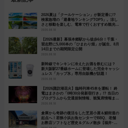
2026夏は「クールケーション」が新定番に!?
検索急増の「避暑地ランキングTOP5」。涼し
さと移動を楽しむ、電車で行くおすすめ観光情
報も
2026.08.10
【2026最新】幕張本郷駅から徒歩6分！千葉・
習志野に5,000本の「ひまわり畑」が誕生、8月
14日までの期間限定公開
2026.08.10
新幹線でキンキンに冷えたお酒を飲むには？
新大阪駅27番線ホームに登場した完全キャッシ
ュレス「カップ氷」専用自販機が話題！
2026.08.10
【2026諏訪湖花火】臨時列車45本を運転！ 終
電はまさかの「0時30分発新宿行き」!? 当日の
プログラムから交通規制情報、観覧席情報まで
徹底解説
2026.08.10
倉庫から奇跡の復活をした芝居小屋＆鯖街道の
起点へ！若狭小浜お魚センターでBBQ、老舗
お酢店ソフトなど歴史＆グルメ散歩【福井･小
浜観光】
2026.08.09