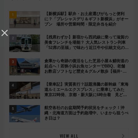
【新横浜駅】駅弁・お土産選びがもっと便利
に？「プレシャスデリ＆ギフト新横浜」がオー
プン 場所や営業時間・限定弁当を紹介
【残席わずか】新宿から西武線に乗って滋賀の
美食フレンチを堪能？ 大人気レストラン列車
「52席の至福」で味わう近江牛や伝統文化の特
別コラボ
倉庫から奇跡の復活をした芝居小屋＆鯖街道の
起点へ！若狭小浜お魚センターでBBQ、老舗
お酢店ソフトなど歴史＆グルメ散歩【福井･小
浜観光】
【乗車記】実質夜行？話題沸騰の新幹線「東海
道ルミエールエクスプレス」に乗車してみた
東京22時発、京都・新大阪に6時台着 見どこ
ろは岐阜羽島の素晴らし過ぎる朝
航空各社のお盆期間予約状況をチェック！沖
縄・北海道方面は予約急増中、いまから狙うべ
き日は？
VIEW ALL