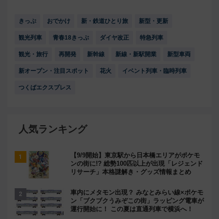
きっぷ
おでかけ
新・鉄道ひとり旅
新型・更新
観光列車
青春18きっぷ
ダイヤ改正
特急列車
観光・旅行
再開発
新幹線
新線・新駅開業
新型車両
新オープン・注目スポット
花火
イベント列車・臨時列車
つくばエクスプレス
人気ランキング
【9/9開始】東京駅から日本橋エリアがポケモ
ンの街に!? 総勢100匹以上が出現「レジェンド
リサーチ」本格謎解き・グッズ情報まとめ
車内にメタモン出現？ みなとみらい線×ポケモ
ン「ブクブクうみぞこの街」ラッピング電車が
運行開始に！ この夏は直通列車で横浜へ！