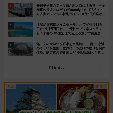
熱闘甲子園のテーマ曲が駅メロに？阪神・甲子
園駅の接近メロディがVaundy「かげろう」×
向谷実アレンジの特別仕様へ、8月5日始発から
【ANA国際線タイムセール】ハワイ往復11万
円台･北京5万円台～、憧れのビジネスクラス
も！来春のGW旅行まで狙える激アツ路線まと
め（8/10まで）
無一文の大学生が町家を水族館に!? 福井･小浜
の珍しい水族館、世界に一つだけの塗り箸制作
体験、鯖街道の御食国など 小浜観光レポ 第2
弾
VIEW ALL