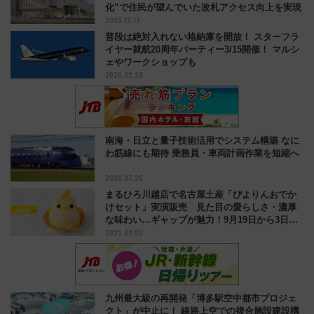
化”で住民が望んでいた改札アクセス向上を実現
2025.12.17
普段は絶対入れない格納庫を開放！ スターフラ
イヤー就航20周年パーティー3/15開催！ マルシ
ェやワークショップも
2026.02.24
南海・日立と量子技術活用でシステム構築 なに
わ筋線にも期待 乗務員・車両計画作業を短縮へ
2026.07.26
まるひろ川越店で名古屋土産「ぴよりんおでか
けセット」実演販売 見た目の愛らしさ・濃厚
な味わい…ギャップが魅力！9月19日から3日間
2025.09.09
限定
九州最大級の再開発「博多駅空中都市プロジェ
クト」が中止に！ 線路上空での複合施設建設構