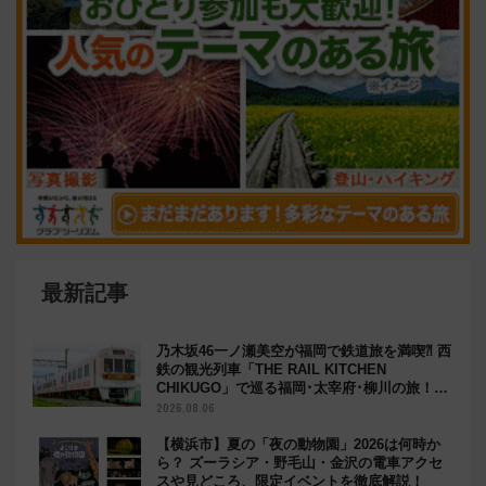
最新記事
乃木坂46一ノ瀬美空が福岡で鉄道旅を満喫⁈ 西
鉄の観光列車「THE RAIL KITCHEN
CHIKUGO」で巡る福岡･太宰府･柳川の旅！
YouTubeが公開に
2026.08.06
【横浜市】夏の「夜の動物園」2026は何時か
ら？ ズーラシア・野毛山・金沢の電車アクセ
スや見どころ、限定イベントを徹底解説！