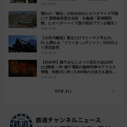
2026.08.06
憧れの「城泊」が自分好みにカスタマイズ可能
に!? 国登録有形文化財・丸亀城「延寿閣別
館」にオーダーメイド型の宿泊プランが誕生！
2026.08.06
【大井川鐵道】着るだけでトーマス号もSL・
ELも乗れる「フリーきっぷTシャツ」8月6日よ
り受注販売
2026.08.05
【2026年】銚子みなとまつり花火大会は8/8
(土)開催！JR･銚子電鉄の臨時列車やアクセス
情報、利根川に咲く8,000発の大迫力＆屋台を
満喫
2026.08.05
VIEW ALL