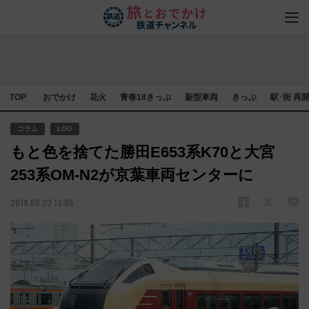
TOP
おでかけ
花火
青春18きっぷ
新型車両
きっぷ
駅･街 再
コラム
LOG
もと色を捨てた勝田E653系K70と大宮
253系OM-N2が京葉車両センターに
2019.06.23 13:06