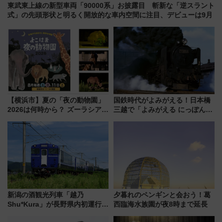
東武東上線の新型車両「90000系」お披露目 斬新な「逆スラント
式」の先頭形状と明るく開放的な車内空間に注目、デビューは9月
【横浜市】夏の「夜の動物園」
国鉄時代がよみがえる！日本橋
2026は何時から？ ズーラシア・
三越で「よみがえる にっぽんの
野毛山・金沢の電車アクセスや
鉄道展」7/22-8/3開催、広田尚
見どころ、限定イベントを徹底
敬の名作写真も、駅弁フェスも
解説！
同時開催！
新潟の酒観光列車「越乃
夕暮れのペンギンと会おう！葛
Shu*Kura」が長野県内初運行！
西臨海水族園が夜8時まで延長
地酒と食を味わう信州プレDC特