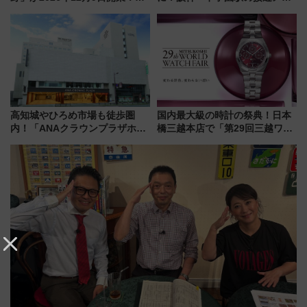
改札直結で屋上BBQも楽しめる
ディがVaundy「かげろう」×向
注目スポット
谷実アレンジの特別仕様へ、8月
5日始発から
高知城やひろめ市場も徒歩圏
国内最大級の時計の祭典！日本
内！「ANAクラウンプラザホテ
橋三越本店で「第29回三越ワー
ル高知」が8月開業
ルドウォッチフェア」開幕
【2026年8月5日～25日】