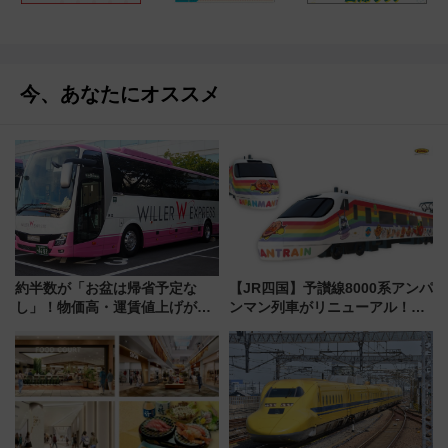
今、あなたにオススメ
約半数が「お盆は帰省予定な
【JR四国】予讃線8000系アンパ
し」！物価高・運賃値上げが財
ンマン列車がリニューアル！内
布を直撃、往復1万円以内なら帰
外装デザイン公開 デビューは
りたいけど……【WILLER お盆
今年12月
帰省動向調査】