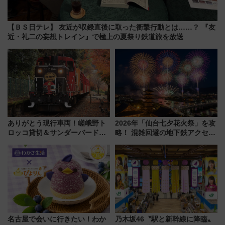
【ＢＳ日テレ】 友近が収録直後に取った衝撃行動とは……？ 『友
近・礼二の妄想トレイン』で極上の夏祭り鉄道旅を放送
ありがとう現行車両！嵯峨野ト
2026年「仙台七夕花火祭」を攻
ロッコ貸切＆サンダーバードレ
略！ 混雑回避の地下鉄アクセス
ストランで語り合う秋の京都
からまだ買える有料席情報、花
斉藤雪乃＆福原トシヒロと行
火前に楽しむ仙台観光ルートま
く！9月13日「京都の鉄道満喫
で解説！
ツアー」開催
名古屋で会いに行きたい！わか
乃木坂46〝駅と新幹線に降臨〟