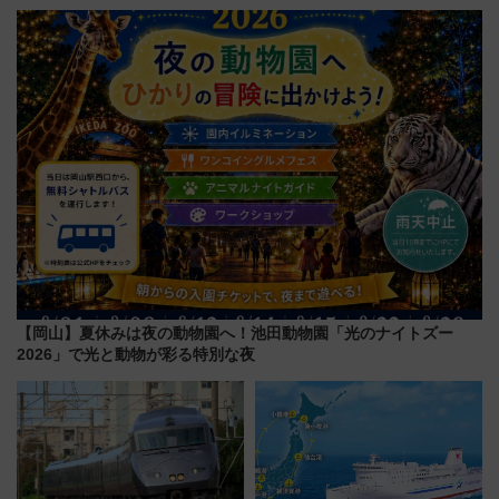
ご当地和牛まで全国の人気餃子
ドバッグやPCケースも対象の
を食べ比べ【7月25日・26日開
「身の回り品」新サイズ制限
催】
(40×30×20cm)おさらい
【岡山】夏休みは夜の動物園へ！池田動物園「光のナイトズー
2026」で光と動物が彩る特別な夜