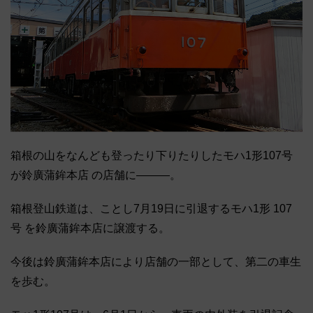
箱根の山をなんども登ったり下りたりしたモハ1形107号
が鈴廣蒲鉾本店 の店舗に―――。
箱根登山鉄道は、ことし7月19日に引退するモハ1形 107
号 を鈴廣蒲鉾本店に譲渡する。
今後は鈴廣蒲鉾本店により店舗の一部として、第二の車生
を歩む。