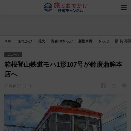
TOP
おでかけ
花火
青春18きっぷ
新型車両
きっぷ
駅･街 再
ニュース
箱根登山鉄道モハ1形107号が鈴廣蒲鉾本
店へ
2019.07.09 08:07