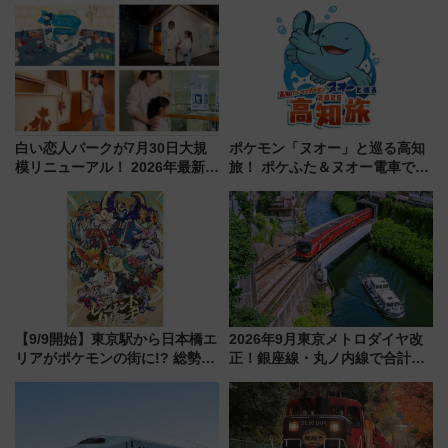
ーパス」でおトクに道東観光
ブ」今秋登場 ―予測不能の恐
（8/3発売）
怖に泣き叫べ―
白い恋人パークが7月30日大規
ポケモン「ヌオー」と巡る高知
模リニューアル！ 2026年最新の
旅！ ポケふた＆ヌオー電車で楽
新エリア・工場見学の見どころ
しむ鉄道スタンプラリーで土佐
と料金・アクセスを徹底解説
路の絶景と絶品グルメを満喫！
（札幌市）
（7月18日スタート）
【9/9開始】東京駅から日本橋エ
2026年9月東京メトロダイヤ改
リアがポケモンの街に!? 総勢
正！銀座線・丸ノ内線で合計
100匹以上が出現「レジェンド
212本の大増発、混雑緩和に期
リサーチ」本格謎解き・グッズ
待
情報まとめ