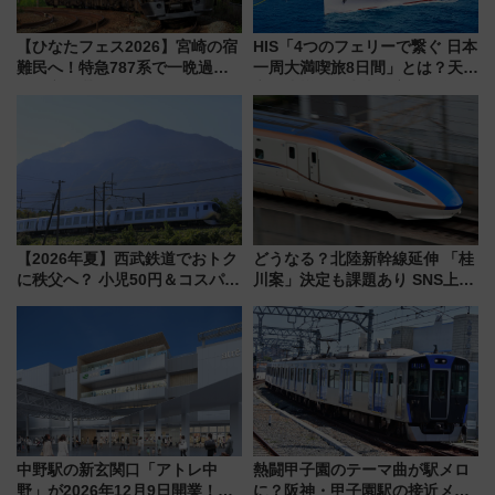
【ひなたフェス2026】宮崎の宿
HIS「4つのフェリーで繋ぐ 日本
難民へ！特急787系で一晩過ご
一周大満喫旅8日間」とは？天橋
せる夜間滞在型イベント「スワ
立・小樽・日光東照宮など全国
ローおひさま」が救世主に？
の絶景＆限定グルメを網羅！煩
雑な手続きも不要でお手軽に楽
しめるプランが登場
【2026年夏】西武鉄道でおトク
どうなる？北陸新幹線延伸 「桂
に秩父へ？ 小児50円＆コスパ最
川案」決定も課題あり SNS上の
強きっぷで「安・近・短」な家
声は
族旅行！ 深夜の正丸トンネル探
検や特急ラビューも
中野駅の新玄関口「アトレ中
熱闘甲子園のテーマ曲が駅メロ
野」が2026年12月9日開業！新
に？阪神・甲子園駅の接近メロ