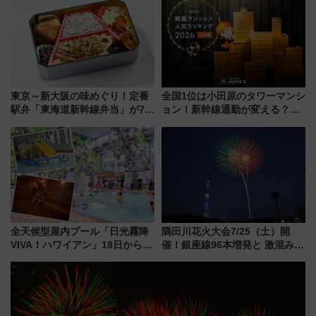
別企画
東京～新大阪の味めぐり！定番
全国1位は小田原のタワーマンシ
駅弁「東海道新幹線弁当」が7月
ョン！新幹線通勤が変える？
21日にリニューアル発売
「住みたい街」の最新トレンド
【新築マンション人気ランキン
グ】
全天候型屋内プール「日光霧降
隅田川花火大会7/25（土）開
VIVA！ハワイアン」18日から営
催！銀座線96本増発と 激混みの
業開始 小さなお子様連れのフ
「浅草駅」を回避する最寄り駅･
ァミリーから大人まで幅広い世
アクセス攻略法、2万発の花火が
代が一日中楽しる夏のリゾート
都心の夜に！
を楽しんで