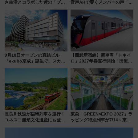
さ生活とコラボした紫の「ブル
音声ARで響くメンバーの声「真
ーベリーぴよりん」期間限定販
夏の全国ツアー2026」
売
9月10日オープンの直結ビル
【西武新宿線】新車両「トキイ
「ekubo京成」誕生で、スカイ
ロ」2027年春運行開始！田無・
ライナーも停まる巨大ハブ駅・
新所沢にも停車 2028年春には
新鎌ヶ谷はどう変わる？ 全テナ
「第2弾」も
ント情報も公開！
長良川鉄道が臨時列車を運行！
東急「GREEN×EXPO 2027」ラ
ユネスコ無形文化遺産にも登録
ッピング特別列車が7/14～東
された「郡上おどり」楽しむ人
横・田園都市・目黒線でデビュ
に 乗車には予約が必要
ー！ 注目の編成やデザインまと
め