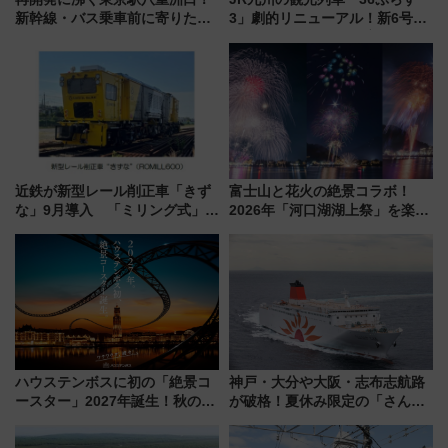
新幹線・バス乗車前に寄りたい
3」劇的リニューアル！新6号車
「ヤエチカ」2026年夏の「ひん
“1〜2名用グリーン個室”と曜日
やり＆スタミナグルメ」6選【新
別 “プレミアムランチ”導入･ル
店舗も！】
ートや価格など解説
近鉄が新型レール削正車「きず
富士山と花火の絶景コラボ！
な」9月導入 「ミリング式」採
2026年「河口湖湖上祭」を楽し
用でメンテナンス作業を効率
む完全ガイド＆鉄道アクセスの
化！安全性や乗り心地の向上に
ススメ
貢献するだけでなく、全線区で
活躍するための仕組みも
ハウステンボスに初の「絶景コ
神戸・大分や大阪・志布志航路
ースター」2027年誕生！秋の
が破格！夏休み限定の「さんふ
「すんごいハロウィン」見どこ
らわあスペシャルセール」スタ
ろも一挙紹介
ート 夕朝食ビュッフェ付きで