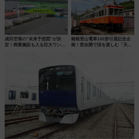
快適な船旅はいかが？
成田空港の”未来予想図”が決
箱根登山電車100形引退記念企
定！商業施設も入る巨大ワンタ
画！窓全開で涼を楽しむ「天然
ーミナル、京成の高架新駅整備
クーラー体験号」と限定鉄コレ
で新型特急が品川･羽田とを結
発売
ぶ！ JR空港駅は2面3線化！