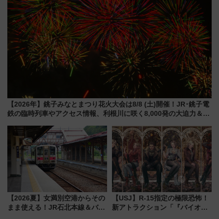
【2026年】銚子みなとまつり花火大会は8/8 (土)開催！JR･銚子電
鉄の臨時列車やアクセス情報、利根川に咲く8,000発の大迫力＆屋
台を満喫
【2026夏】女満別空港からその
【USJ】R-15指定の極限恐怖！
まま使える！JR石北本線＆バス
新アトラクション「『バイオハ
乗り放題「北見・網走周遊フリ
ザード レクイエム』 ザ・ダイ