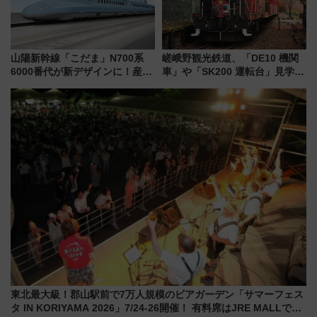
山陽新幹線「こだま」N700系
嵯峨野観光鉄道、「DE10 機関
6000番代が新デザインに！産学
車」や「SK200 運転台」見学ツ
連携で描く瀬戸内の波模様 運
アーを開催！ ラストランイベン
用は今冬から
トの一環で激レア体験できちゃ
うかも 参加方法やスケジュール
をご紹介
東北最大級！郡山駅前で7万人規模のビアガーデン「サマーフェス
タ IN KORIYAMA 2026」7/24-26開催！ 有料席はJRE MALLで予