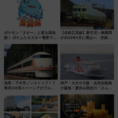
ポケモン「ヌオー」と巡る高知
【名鉄広見線】新可児～御嵩間
旅！ ポケふた＆ヌオー電車で楽
が2029年4月に廃止へ 存続協
しむ鉄道スタンプラリーで土佐
議終了で100年の歴史に幕
路の絶景と絶品グルメを満喫！
（7月18日スタート）
浅草→下今市ノンストップ！？
神戸・大分や大阪・志布志航路
東武100系スペーシアがブルー
が破格！夏休み限定の「さんふ
リボン賞35周年記念で「デビュ
らわあスペシャルセール」スタ
ー当時の停車駅」を再現 運転
ート 夕朝食ビュッフェ付きで
時刻や特急券の買い方を紹介
快適な船旅はいかが？