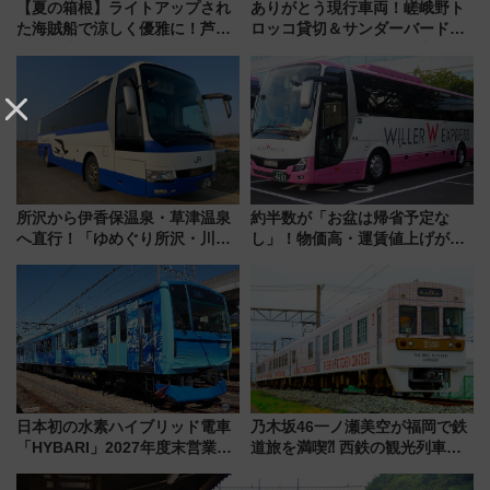
【夏の箱根】ライトアップされ
ありがとう現行車両！嵯峨野ト
た海賊船で涼しく優雅に！芦ノ
ロッコ貸切＆サンダーバードレ
湖花火大会にあわせた特別なク
ストランで語り合う秋の京都
ルーズ
斉藤雪乃＆福原トシヒロと行
く！9月13日「京都の鉄道満喫
ツアー」開催
所沢から伊香保温泉・草津温泉
約半数が「お盆は帰省予定な
へ直行！「ゆめぐり所沢・川越
し」！物価高・運賃値上げが財
号」で群馬の温泉旅をもっと気
布を直撃、往復1万円以内なら帰
軽に 運行ダイヤ・運賃を解説
りたいけど……【WILLER お盆
帰省動向調査】
日本初の水素ハイブリッド電車
乃木坂46一ノ瀬美空が福岡で鉄
「HYBARI」2027年度末営業運
道旅を満喫⁈ 西鉄の観光列車
転へ 鉄道・発電・まちづくり
「THE RAIL KITCHEN
で水素利活用が加速
CHIKUGO」で巡る福岡･太宰