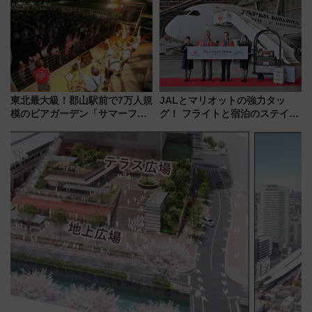
14日から 新車両「トキイロ」体
験ブースも アクセスや申込方法
を解説
東北最大級！郡山駅前で7万人規
JALとマリオットの強力タッ
模のビアガーデン「サマーフェ
グ！ フライトと宿泊のステイタ
スタ IN KORIYAMA 2026」
スマッチでFLY ON ポイントや
7/24-26開催！ 有料席はJRE
上級会員資格を効率よく獲得す
MALLで予約可能
る方法を解説