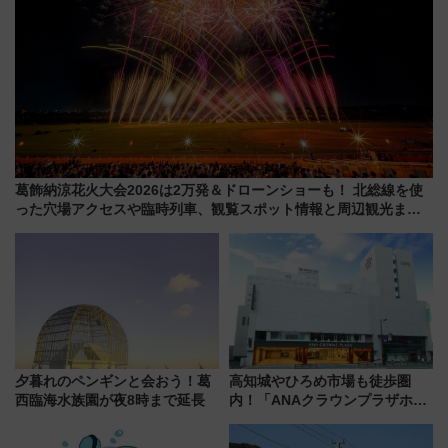
葛飾納涼花火大会2026は2万発＆ドローンショーも！ 北総線を使
った穴場アクセスや臨時列車、観覧スポット情報と周辺観光まと
め（7/28開催）
夕暮れのペンギンと会おう！葛
高知城やひろめ市場も徒歩圏
西臨海水族園が夜8時まで延長
内！「ANAクラウンプラザホテ
ル高知」が8月開業