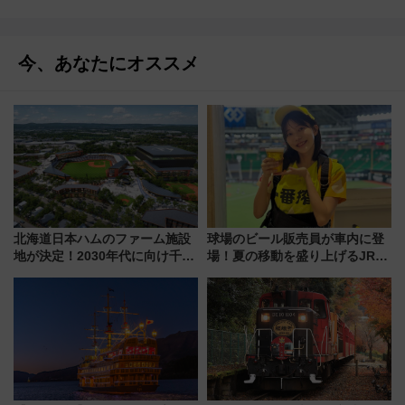
今、あなたにオススメ
北海道日本ハムのファーム施設
球場のビール販売員が車内に登
地が決定！2030年代に向け千歳
場！夏の移動を盛り上げるJR九
線沿線が一大野球エリア
州「ビール新幹線」7月31日・8
月7日限定 ソフトバンクホーク
スとコラボ