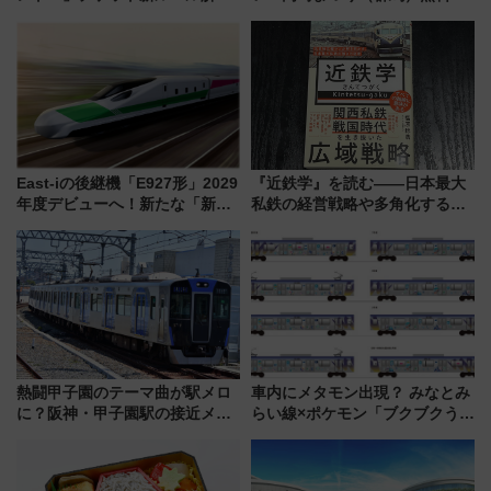
説！購入制限の緩和と入場時の
覧エリアから初開催100人みこ
本人確認が11月スタート
しまで
East-iの後継機「E927形」2029
『近鉄学』を読む――日本最大
年度デビューへ！新たな「新幹
私鉄の経営戦略や多角化する事
線専用検測車」の性能を徹底解
業の根底にある考えを浮き彫り
説【JR東日本】
にする一冊
熱闘甲子園のテーマ曲が駅メロ
車内にメタモン出現？ みなとみ
に？阪神・甲子園駅の接近メロ
らい線×ポケモン「ブクブクうみ
ディがVaundy「かげろう」×向
ぞこの街」ラッピング電車が運
谷実アレンジの特別仕様へ、8月
行開始に！ この夏は直通列車で
5日始発から
横浜へ！