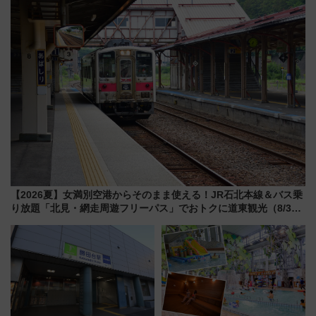
府･柳川の旅！YouTubeが公開
に
【2026夏】女満別空港からそのまま使える！JR石北本線＆バス乗
り放題「北見・網走周遊フリーパス」でおトクに道東観光（8/3発
売）