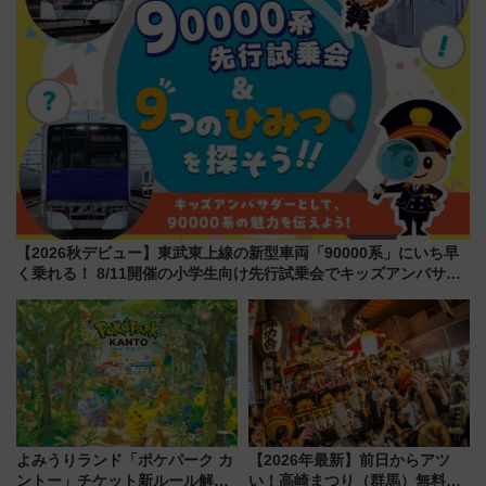
【2026秋デビュー】東武東上線の新型車両「90000系」にいち早
く乗れる！ 8/11開催の小学生向け先行試乗会でキッズアンバサダ
ーになろう
よみうりランド「ポケパーク カ
【2026年最新】前日からアツ
ントー」チケット新ルール解
い！高崎まつり（群馬）無料観