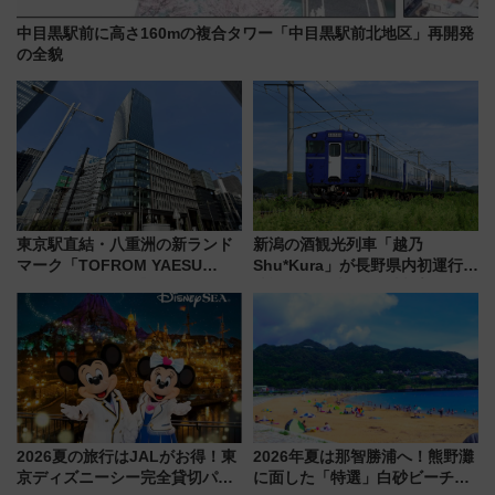
中目黒駅前に高さ160mの複合タワー「中目黒駅前北地区」再開発
の全貌
東京駅直結・八重洲の新ランド
新潟の酒観光列車「越乃
マーク「TOFROM YAESU
Shu*Kura」が長野県内初運行！
TOWER」9/10開業！ 雨に濡れ
地酒と食を味わう信州プレDC特
ないバスターミナル直結でスキ
別企画
マ時間が充実
2026夏の旅行はJALがお得！東
2026年夏は那智勝浦へ！熊野灘
京ディズニーシー完全貸切パー
に面した「特選」白砂ビーチは