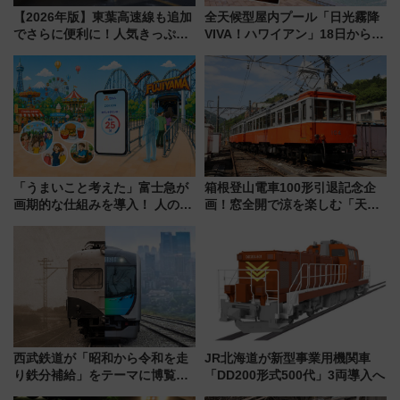
【2026年版】東葉高速線も追加
全天候型屋内プール「日光霧降
でさらに便利に！人気きっぷ
VIVA！ハワイアン」18日から営
「サンキューちばフリーパス」
業開始 小さなお子様連れのフ
今年も発売 秋・早春に千葉県を
ァミリーから大人まで幅広い世
巡るなら使い勝手・コスパ抜群
代が一日中楽しる夏のリゾート
を楽しんで
「うまいこと考えた」富士急が
箱根登山電車100形引退記念企
画期的な仕組みを導入！ 人のか
画！窓全開で涼を楽しむ「天然
わりにスマホが並ぶ「分身く
クーラー体験号」と限定鉄コレ
ん」始動
発売
西武鉄道が「昭和から令和を走
JR北海道が新型事業用機関車
り鉄分補給」をテーマに博覧会
「DD200形式500代」3両導入へ
を実施！くすのきホールで8月