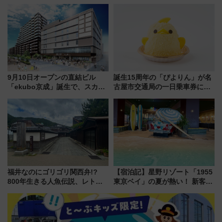
ティー招待券が当たるキャンペ
必見 「第17回那智勝浦町花火大
ーン始まる 条件は「夏の国内
会」は8月11日開催！
線に2回搭乗」
9月10日オープンの直結ビル
誕生15周年の「ぴよりん」が名
「ekubo京成」誕生で、スカイ
古屋市交通局の一日乗車券に！
ライナーも停まる巨大ハブ駅・
東山線では貸切電車も登場【限
新鎌ヶ谷はどう変わる？ 全テナ
定1万5000枚】
ント情報も公開！
福井なのにゴリゴリ関西弁!?
【宿泊記】星野リゾート「1955
800年生きる人魚伝説、レトロ
東京ベイ」の夏が熱い！ 新客室
建築の町並み「小浜西組」、町
「50sスターダムルーム」とア
屋カフェで非日常を！週末観光
メリカングルメ＆絶品スイーツ
に最適な小浜の歩き方
を満喫（千葉県浦安市）