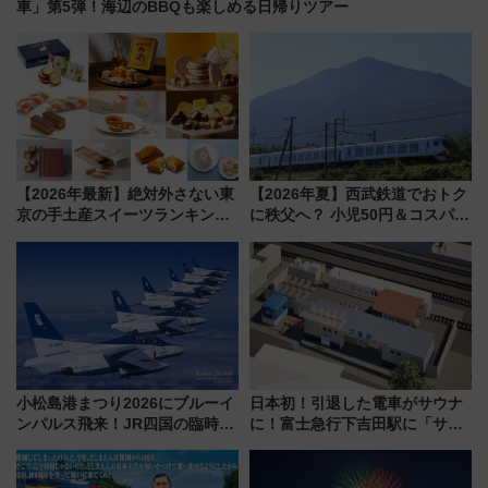
車」第5弾！海辺のBBQも楽しめる日帰りツアー
【2026年最新】絶対外さない東
【2026年夏】西武鉄道でおトク
京の手土産スイーツランキング
に秩父へ？ 小児50円＆コスパ最
TOP10！帰省のお土産選びに迷
強きっぷで「安・近・短」な家
ったら
族旅行！ 深夜の正丸トンネル探
検や特急ラビューも
小松島港まつり2026にブルーイ
日本初！引退した電車がサウナ
ンパルス飛来！JR四国の臨時ダ
に！富士急行下吉田駅に「サ電
イヤや駐車場予約を徹底解説
（SADEN）」2026年12月開
業 行き交う電車の音や振動を
感じながら「ととのう」新感覚