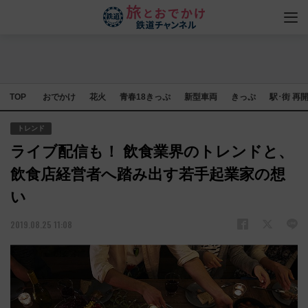
TOP
おでかけ
花火
青春18きっぷ
新型車両
きっぷ
駅･街 再
トレンド
ライブ配信も！ 飲食業界のトレンドと、
飲食店経営者へ踏み出す若手起業家の想
い
2019.08.25 11:08