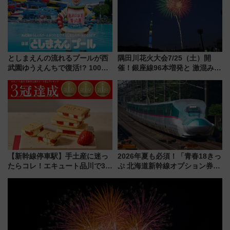
としまえんの流れるプールが西
隅田川花火大会7/25（土）開
武園ゆうえんちで復活!? 100周
催！銀座線96本増発と 激混みの
年記念企画＆「春日のうん○スラ
「浅草駅」を回避する最寄り駅･
イダー」に注目 2026年夏は所
アクセス攻略法、2万発の花火が
沢へ遊びに行こう
都心の夜に！
【新幹線停車駅】手土産に迷っ
2026年夏も必須！「青春18きっ
たらコレ！エキュート品川で3年
ぷ 北海道新幹線オプション券」
連続売上1位を獲得した定番手土
自動改札対応ルールと途中下車
産スイーツとは？
の罠