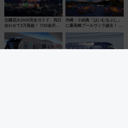
北國花火2026完全ガイド、両日
沖縄・小浜島「はいむるぶし」
合わせて3万発超！ 7/25金沢大
に最高峰プールヴィラ誕生！ 石
会・8/1川北大会の2つの花火大
垣島から船で向かう究極のご褒
会の日程・アクセス・観覧席ま
美旅「何もしない贅沢」を体験
とめ（石川県）
してみない？
【西武新宿線】新車両「トキイ
南海・日立と量子技術活用でシ
ロ」2027年春運行開始！田無・
ステム構築 なにわ筋線にも期待
新所沢にも停車 2028年春には
乗務員・車両計画作業を短縮へ
「第2弾」も