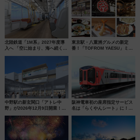
北陸鉄道「1M系」2027年度導
東京駅・八重洲グルメの新定
入へ 「空に始まり、海へ続く」
番！「TOFROM YAESU」ミシ
白山比咩神社をモチーフにした
ュラン店から大衆酒場まで68店
神秘的なデザイン
舗が集結した食の空間を徹底解
剖！（9/10開業）
中野駅の新玄関口「アトレ中
阪神電車初の座席指定サービス
野」が2026年12月9日開業！新
名は「らくやんシート」に！新
改札直結で屋上BBQも楽しめる
型3000系で大阪梅田～山陽姫路
注目スポット
を快適移動