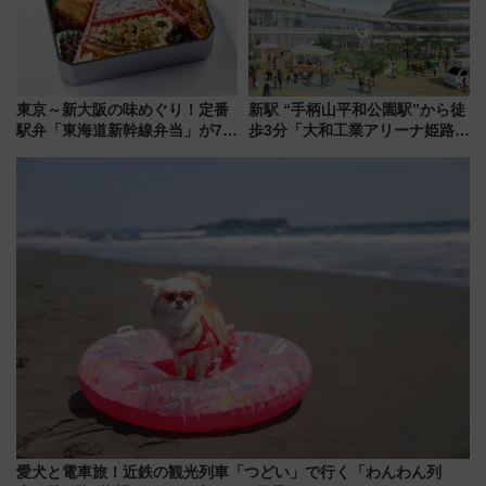
東京～新大阪の味めぐり！定番
新駅 “手柄山平和公園駅”から徒
駅弁「東海道新幹線弁当」が7月
歩3分「大和工業アリーナ姫路」
21日にリニューアル発売
10月開業！Novelbright公演 や
大相撲巡業など 豪華イベントと
アクセス
愛犬と電車旅！近鉄の観光列車「つどい」で行く「わんわん列