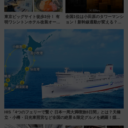
東京ビッグサイト徒歩3分！ 有
全国1位は小田原のタワーマンシ
明ワシントンホテル改装オープ
ョン！新幹線通勤が変える？
ン直前「ゆりかもめ運転台付き
「住みたい街」の最新トレンド
客室」や海鮮丼が人気の朝食ビ
【新築マンション人気ランキン
ュッフェを現地レポ
グ】
HIS「4つのフェリーで繋ぐ 日本一周大満喫旅8日間」とは？天橋
立・小樽・日光東照宮など全国の絶景＆限定グルメを網羅！煩雑
な手続きも不要でお手軽に楽しめるプランが登場