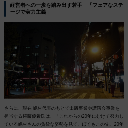
経営者への一歩を踏み出す若手 「フェアなステ
ージで実力主義」
さらに、現在 嶋村代表のもとで出版事業や講演会事業を
担当する権藤優希氏は、「これからの20年にむけて努力し
ている嶋村さんの貪欲な姿勢を見て、ぼくもこの先、20年