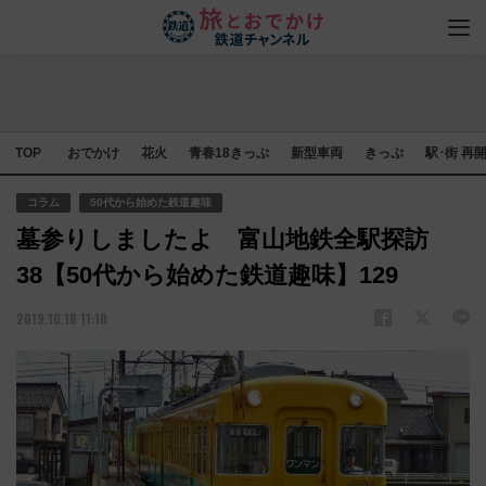
TOP
おでかけ
花火
青春18きっぷ
新型車両
きっぷ
駅･街 再
コラム
50代から始めた鉄道趣味
墓参りしましたよ 富山地鉄全駅探訪
38【50代から始めた鉄道趣味】129
2019.10.18 11:10