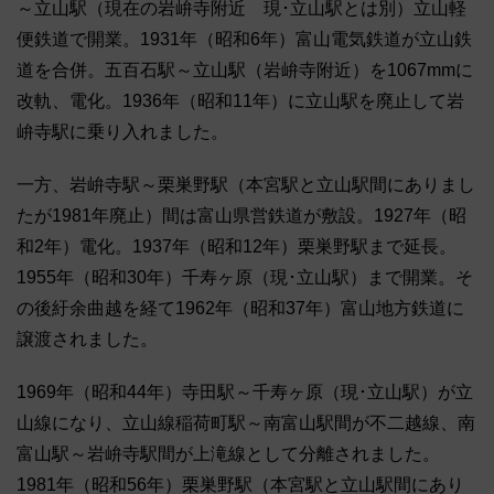
～立山駅（現在の岩峅寺附近 現･立山駅とは別）立山軽
便鉄道で開業。1931年（昭和6年）富山電気鉄道が立山鉄
道を合併。五百石駅～立山駅（岩峅寺附近）を1067mmに
改軌、電化。1936年（昭和11年）に立山駅を廃止して岩
峅寺駅に乗り入れました。
一方、岩峅寺駅～栗巣野駅（本宮駅と立山駅間にありまし
たが1981年廃止）間は富山県営鉄道が敷設。1927年（昭
和2年）電化。1937年（昭和12年）栗巣野駅まで延長。
1955年（昭和30年）千寿ヶ原（現･立山駅）まで開業。そ
の後紆余曲越を経て1962年（昭和37年）富山地方鉄道に
譲渡されました。
1969年（昭和44年）寺田駅～千寿ヶ原（現･立山駅）が立
山線になり、立山線稲荷町駅～南富山駅間が不二越線、南
富山駅～岩峅寺駅間が上滝線として分離されました。
1981年（昭和56年）栗巣野駅（本宮駅と立山駅間にあり