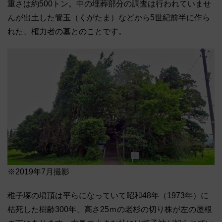
重さは約500トン。中の埋葬部分の調査は行われていませ
んが出土した管玉（くがたま）などから5世紀前半に作ら
れた、権力者の墓とのことです。
※2019年7月撮影
稚子塚の墳頂は平らになっていて昭和48年（1973年）に
枯死した樹齢300年、高さ25ｍの老杉の切り株が左の屋根