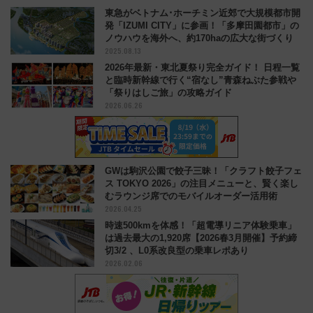
東急がベトナム･ホーチミン近郊で大規模都市開
発「IZUMI CITY」に参画！「多摩田園都市」の
ノウハウを海外へ、約170haの広大な街づくり
2025.08.13
2026年最新・東北夏祭り完全ガイド！ 日程一覧
と臨時新幹線で行く“宿なし”青森ねぶた参戦や
「祭りはしご旅」の攻略ガイド
2026.06.26
GWは駒沢公園で餃子三昧！「クラフト餃子フェ
ス TOKYO 2026」の注目メニューと、賢く楽し
むラウンジ席でのモバイルオーダー活用術
2026.04.25
時速500kmを体感！「超電導リニア体験乗車」
は過去最大の1,920席【2026春3月開催】予約締
切3/2 、L0系改良型の乗車レポあり
2026.02.06