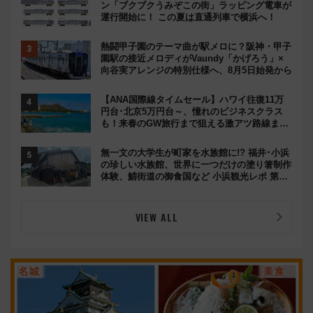
ン「ブクブクうみぞこの街」ラッピング電車が
運行開始に！ この夏は直通列車で横浜へ！
熱闘甲子園のテーマ曲が駅メロに？阪神・甲子
園駅の接近メロディがVaundy「かげろう」×
向谷実アレンジの特別仕様へ、8月5日始発から
【ANA国際線タイムセール】ハワイ往復11万
円台･北京5万円台～、憧れのビジネスクラス
も！来春のGW旅行まで狙える激アツ路線まと
め（8/10まで）
無一文の大学生が町家を水族館に!? 福井･小浜
の珍しい水族館、世界に一つだけの塗り箸制作
体験、鯖街道の御食国など 小浜観光レポ 第2
弾
VIEW ALL