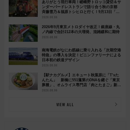
ありがとう現行車両！嵯峨野トロッコ貸切＆サ
ンダーバードレストランで語り合う秋の京都
斉藤雪乃＆福原トシヒロと行く！9月13日「京
都の鉄道満喫ツアー」開催
2026.08.06
2026年9月東京メトロダイヤ改正！銀座線・丸
ノ内線で合計212本の大増発、混雑緩和に期待
2026.08.06
南海電鉄がなにわ筋線に乗り入れる「次期空港
特急」の導入を決定！ピニンファリーナによる
日本初の鉄道デザイン
2026.08.06
【駅ナカグルメ】エキュート秋葉原に「T’sた
んたん」 新橋に551蓬莱のDNAを継ぐ「東京
豚饅」、オムライス専門店「肉とたまご」新グ
ルメ続々登場！【2026年8月】
2026.08.06
VIEW ALL