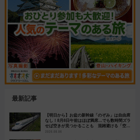
最新記事
【明日から】お盆の新幹線「のぞみ」は自由席
なし！8月8日午前はほぼ満席…でも数時間ズラ
せば空きが見つかることも 混雑避ける「空
席」探しのコツ
2026.08.06