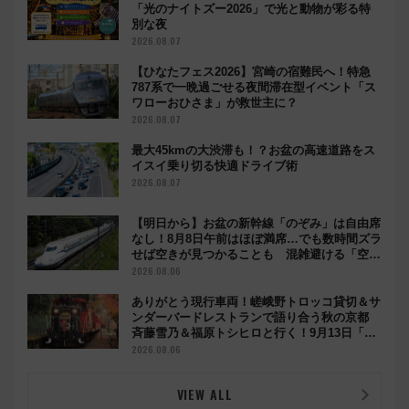
「光のナイトズー2026」で光と動物が彩る特
別な夜
2026.08.07
【ひなたフェス2026】宮崎の宿難民へ！特急
787系で一晩過ごせる夜間滞在型イベント「ス
ワローおひさま」が救世主に？
2026.08.07
最大45kmの大渋滞も！？お盆の高速道路をス
イスイ乗り切る快適ドライブ術
2026.08.07
【明日から】お盆の新幹線「のぞみ」は自由席
なし！8月8日午前はほぼ満席…でも数時間ズラ
せば空きが見つかることも 混雑避ける「空
席」探しのコツ
2026.08.06
ありがとう現行車両！嵯峨野トロッコ貸切＆サ
ンダーバードレストランで語り合う秋の京都
斉藤雪乃＆福原トシヒロと行く！9月13日「京
都の鉄道満喫ツアー」開催
2026.08.06
VIEW ALL