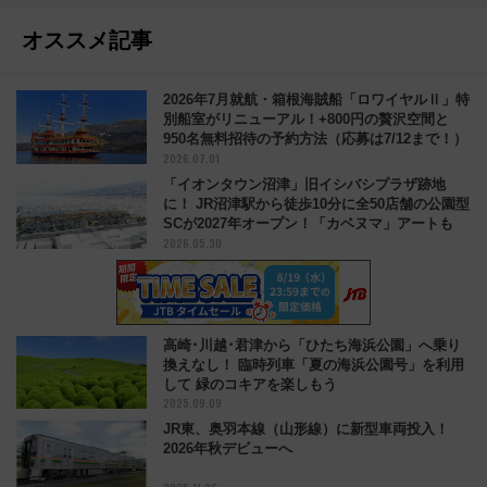
オススメ記事
2026年7月就航・箱根海賊船「ロワイヤルⅡ」特
別船室がリニューアル！+800円の贅沢空間と
950名無料招待の予約方法（応募は7/12まで！）
2026.07.01
「イオンタウン沼津」旧イシバシプラザ跡地
に！ JR沼津駅から徒歩10分に全50店舗の公園型
SCが2027年オープン！「カベヌマ」アートも
2026.05.30
高崎･川越･君津から「ひたち海浜公園」へ乗り
換えなし！ 臨時列車「夏の海浜公園号」を利用
して 緑のコキアを楽しもう
2025.09.09
JR東、奥羽本線（山形線）に新型車両投入！
2026年秋デビューへ