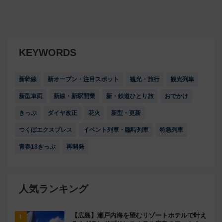
KEYWORDS
新幹線
新オープン・注目スポット
観光・旅行
観光列車
新型車両
新線・新駅開業
新・鉄道ひとり旅
おでかけ
きっぷ
ダイヤ改正
花火
新型・更新
つくばエクスプレス
イベント列車・臨時列車
特急列車
青春18きっぷ
再開発
人気ランキング
【広島】瀬戸内海を望むリゾートホテルで叶え