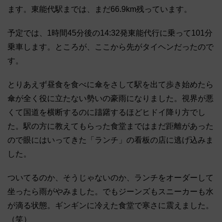
ます。東能代駅までは、まだ66.9km残っています。
予定では、1時間45分後の14:32発東能代行に乗って101分
乗車します。ところが、ここから先がタイヘンだったので
す。
とりあえず昼食を食べに傘をさして駅を出て歩き始めたら
傘が全く役に立たない勢いの豪雨になりました。視界が悪
くて国道を横断するのに躊躇するほどヒドイ降り方でし
た。駅の方に教えてもらった食堂まではまだ距離があった
ので眼にはいってきた「ランチ」の看板の店に逃げ込みま
した。
ついてるのか、そうじゃないのか、ランチをオーダーして
坐ったら雨がやみました。でもジーンズもスニーカーも水
が滴る状態。ギンギンに冷えた食堂で寒さに震えました。
（笑）