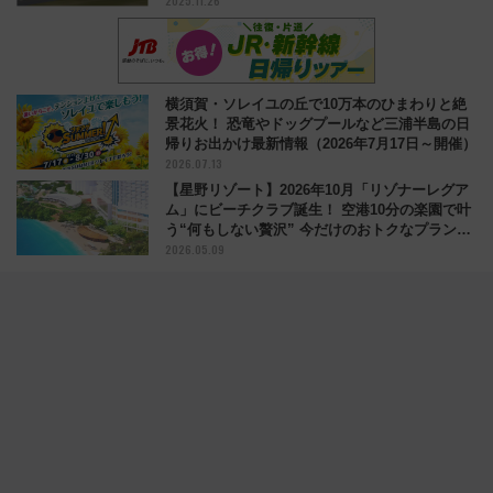
2025.11.26
横須賀・ソレイユの丘で10万本のひまわりと絶
景花火！ 恐竜やドッグプールなど三浦半島の日
帰りお出かけ最新情報（2026年7月17日～開催）
2026.07.13
【星野リゾート】2026年10月「リゾナーレグア
ム」にビーチクラブ誕生！ 空港10分の楽園で叶
う“何もしない贅沢” 今だけのおトクなプラン情
2026.05.09
報も