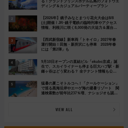
る！グランドプリンスホテル広島のフォトウエ
ディング＆カジュアルパーティープラン
【2026年】銚子みなとまつり花火大会は8/8
(土)開催！JR･銚子電鉄の臨時列車やアクセス
情報、利根川に咲く8,000発の大迫力＆屋台を
満喫
【西武新宿線】新車両「トキイロ」2027年春
運行開始！田無・新所沢にも停車 2028年春
には「第2弾」も
9月10日オープンの直結ビル「ekubo京成」誕
生で、スカイライナーも停まる巨大ハブ駅・新
鎌ヶ谷はどう変わる？ 全テナント情報も公
開！
猛暑の夏こそトルコへ！「クールケーション」
で巡る黒海沿岸やエーゲ海の避暑リゾート 関
連検索数が前年比237％増、ナショジオも認め
る『2026年に訪れるべき世界の旅先』
VIEW ALL