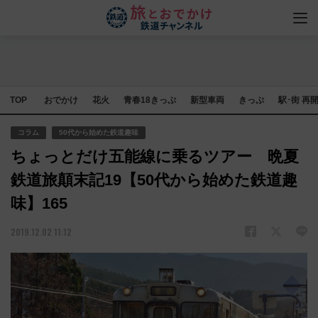
TOP
おでかけ
花火
青春18きっぷ
新型車両
きっぷ
駅･街 再
コラム
50代から始めた鉄道趣味
ちょっとだけ五能線に乗るツアー 晩夏
鉄道旅顛末記19【50代から始めた鉄道趣
味】165
2019.12.02 11:12