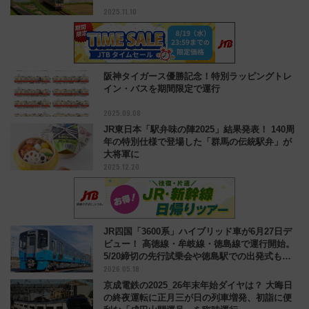
2025.11.10
阪神タイガース優勝記念！特別ラッピングトレ
イン・バスを期間限定で運行
2025.09.08
JR東日本「駅弁味の陣2025」結果発表！ 140周
年の特別仕様で登場した「群馬の伝統駅弁」が
大将軍に
2025.12.20
JR四国「3600系」ハイブリッド車が6月27日デ
ビュー！ 高徳線・牟岐線・徳島線で運行開始。
5/20締切の先行試乗会や徳島駅での出発式もチ
2026.05.18
ェック
京成電鉄の2025_26年末年始ダイヤは？ 大晦日
の終夜運転に正月三が日の列車増発、初詣に便