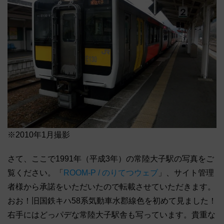
※2010年1月撮影
さて、ここで1991年（平成3年）の常陸大子駅の写真をご
覧ください。「
ROOM-P / のりてつウェブ
」、サイト管理
者様から承諾をいただいたので転載させていただきます。
おお！旧国鉄キハ58系気動車水郡線色を初めて見ました！
右手にはどっパデな常陸大子駅舎も写っています。貴重な