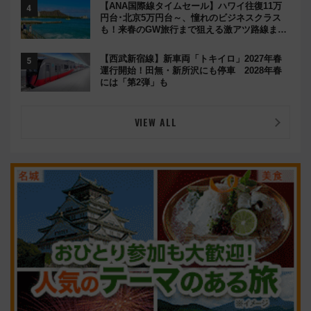
【ANA国際線タイムセール】ハワイ往復11万
円台･北京5万円台～、憧れのビジネスクラス
も！来春のGW旅行まで狙える激アツ路線まと
め（8/10まで）
【西武新宿線】新車両「トキイロ」2027年春
運行開始！田無・新所沢にも停車 2028年春
には「第2弾」も
VIEW ALL