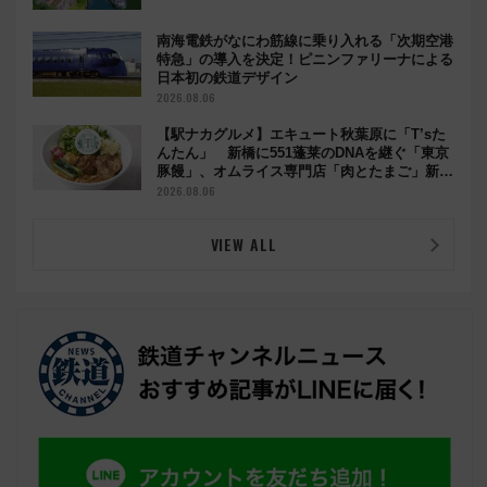
南海電鉄がなにわ筋線に乗り入れる「次期空港
特急」の導入を決定！ピニンファリーナによる
日本初の鉄道デザイン
2026.08.06
【駅ナカグルメ】エキュート秋葉原に「T’sた
んたん」 新橋に551蓬莱のDNAを継ぐ「東京
豚饅」、オムライス専門店「肉とたまご」新グ
ルメ続々登場！【2026年8月】
2026.08.06
VIEW ALL