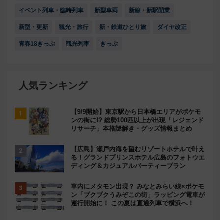
イベント列車・臨時列車
新型車両
新線・新駅開業
新型・更新
観光・旅行
新・鉄道ひとり旅
ダイヤ改正
青春18きっぷ
観光列車
きっぷ
人気ランキング
【9/9開始】東京駅から日本橋エリアがポケモ
ンの街に!? 総勢100匹以上が出現「レジェンド
リサーチ」本格謎解き・グッズ情報まとめ
【広島】瀬戸内海を望むリゾートホテルで叶え
る！グランドプリンスホテル広島のフォトウエ
ディング＆カジュアルパーティープラン
車内にメタモン出現？ みなとみらい線×ポケモ
ン「ブクブクうみぞこの街」ラッピング電車が
運行開始に！ この夏は直通列車で横浜へ！