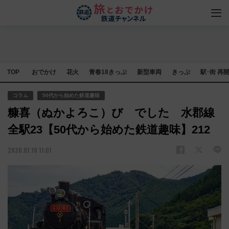
TOP
おでかけ
花火
青春18きっぷ
新型車両
きっぷ
駅･街 再
コラム
50代から始めた鉄道趣味
糠喜（ぬかよろこ）び でした 水郡線
全駅23【50代から始めた鉄道趣味】212
2020.01.18 11:01