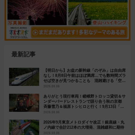
最新記事
【明日から】お盆の新幹線「のぞみ」は自由席
なし！8月8日午前はほぼ満席…でも数時間ズラ
せば空きが見つかることも 混雑避ける「空
席」探しのコツ
2026.08.06
ありがとう現行車両！嵯峨野トロッコ貸切＆サ
ンダーバードレストランで語り合う秋の京都
斉藤雪乃＆福原トシヒロと行く！9月13日「京
都の鉄道満喫ツアー」開催
2026.08.06
2026年9月東京メトロダイヤ改正！銀座線・丸
ノ内線で合計212本の大増発、混雑緩和に期待
2026.08.06