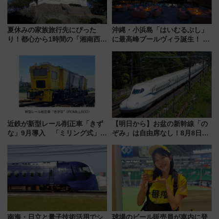
夏休みの家族旅行先にぴった
沖縄・小浜島「はいむるぶし」
り！都心から1時間の「湘南西エ
に最高峰プールヴィラ誕生！ 石
リア」満喫ガイド 鎌倉・江の
垣島から船で向かう究極のご褒
島とは異なる魅力を持つ今夏の
美旅「何もしない贅沢」を体験
注目スポット
してみない？
近鉄が新型レール削正車「きず
【明日から】お盆の新幹線「の
な」9月導入 「ミリング式」採
ぞみ」は自由席なし！8月8日午
用でメンテナンス作業を効率
前はほぼ満席…でも数時間ズラ
化！安全性や乗り心地の向上に
せば空きが見つかることも 混
貢献するだけでなく、全線区で
雑避ける「空席」探しのコツ
活躍するための仕組みも
南海・日立と量子技術活用でシ
球場のビール販売員が車内に登