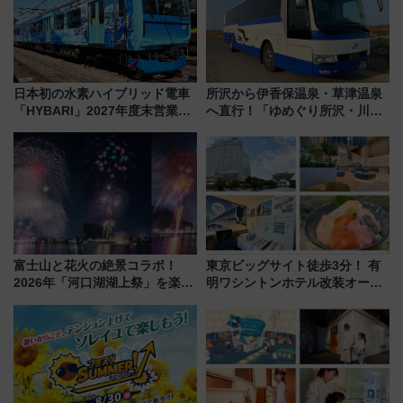
日本初の水素ハイブリッド電車
所沢から伊香保温泉・草津温泉
「HYBARI」2027年度末営業運
へ直行！「ゆめぐり所沢・川越
転へ 鉄道・発電・まちづくり
号」で群馬の温泉旅をもっと気
で水素利活用が加速
軽に 運行ダイヤ・運賃を解説
富士山と花火の絶景コラボ！
東京ビッグサイト徒歩3分！ 有
2026年「河口湖湖上祭」を楽し
明ワシントンホテル改装オープ
む完全ガイド＆鉄道アクセスの
ン直前「ゆりかもめ運転台付き
ススメ
客室」や海鮮丼が人気の朝食ビ
ュッフェを現地レポ