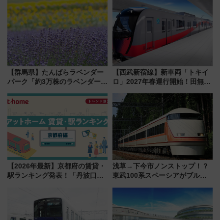
【群馬県】たんばらラベンダー
【西武新宿線】新車両「トキイ
パーク「約3万株のラベンダー」
ロ」2027年春運行開始！田無・
が見頃！新幹線＆無料送迎バス
新所沢にも停車 2028年春には
で都心から約1時間半で夏の絶景
「第2弾」も
を！
【2026年最新】京都府の賃貸・
浅草→下今市ノンストップ！？
駅ランキング発表！「丹波口」
東武100系スペーシアがブルー
の大躍進と「西大路」人気の理
リボン賞35周年記念で「デビュ
由は？
ー当時の停車駅」を再現 運転
時刻や特急券の買い方を紹介