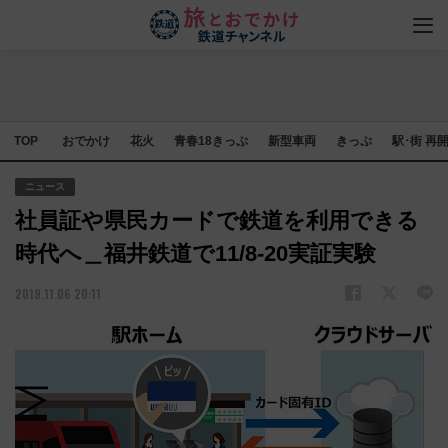
TOP
おでかけ
花火
青春18きっぷ
新型車両
きっぷ
駅･街 再
ニュース
社員証や県民カードで鉄道を利用できる
時代へ＿福井鉄道で11/8-20実証実験
2019.11.06 20:11