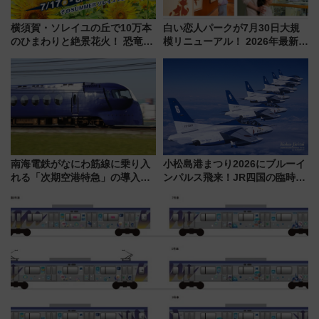
横須賀・ソレイユの丘で10万本
白い恋人パークが7月30日大規
のひまわりと絶景花火！ 恐竜や
模リニューアル！ 2026年最新の
ドッグプールなど三浦半島の日
新エリア・工場見学の見どころ
帰りお出かけ最新情報（2026年
と料金・アクセスを徹底解説
7月17日～開催）
（札幌市）
南海電鉄がなにわ筋線に乗り入
小松島港まつり2026にブルーイ
れる「次期空港特急」の導入を
ンパルス飛来！JR四国の臨時ダ
決定！ピニンファリーナによる
イヤや駐車場予約を徹底解説
日本初の鉄道デザイン