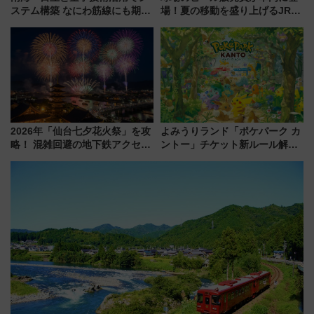
ステム構築 なにわ筋線にも期待
場！夏の移動を盛り上げるJR九
乗務員・車両計画作業を短縮へ
州「ビール新幹線」7月31日・8
月7日限定 ソフトバンクホーク
スとコラボ
2026年「仙台七夕花火祭」を攻
よみうりランド「ポケパーク カ
略！ 混雑回避の地下鉄アクセス
ントー」チケット新ルール解
からまだ買える有料席情報、花
説！購入制限の緩和と入場時の
火前に楽しむ仙台観光ルートま
本人確認が11月スタート
で解説！