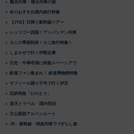
観光列車・寝台列車の旅
冬のおすすめ国内旅行特集
【JTB】日帰り新幹線ツアー
レッツゴー四国！アンパンマン列車
カニの季節到来！カニ旅行特集！
しまかぜで行く伊勢志摩
日光・中禅寺湖に特急スペーシアで
鉄道ファン集まれ！ 鉄道博物館特集
サフィール踊り子号で行く伊豆
近鉄特急「ひのとり」
楽天トラベル 国内宿泊
立山黒部アルペンルート
JR・新幹線・特急列車で #ずらし旅