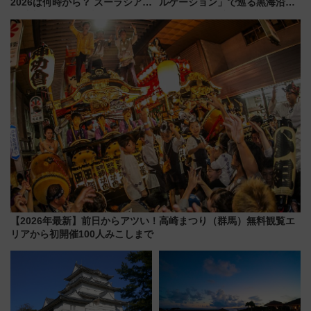
2026は何時から？ ズーラシア・
ルケーション」で巡る黒海沿岸
野毛山・金沢の電車アクセスや
やエーゲ海の避暑リゾート 関
見どころ、限定イベントを徹底
連検索数が前年比237％増、ナ
解説！
ショジオも認める『2026年に訪
れるべき世界の旅先』
【2026年最新】前日からアツい！高崎まつり（群馬）無料観覧エ
リアから初開催100人みこしまで