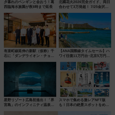
夕暮れのペンギンと会おう！葛
北國花火2026完全ガイド、両日
西臨海水族園が夜8時まで延長
合わせて3万発超！ 7/25金沢大
会・8/1川北大会の2つの花火大
会の日程・アクセス・観覧席ま
とめ（石川県）
有楽町線延伸の新駅（仮称）千
【ANA国際線タイムセール】ハ
石に「ダンデライオン・チョコ
ワイ往復11万円台･北京5万円台
レート」が出店！ 東京メトロが
～、憧れのビジネスクラスも！
1億円出資で挑む新時代のまちづ
来春のGW旅行まで狙える激ア
くりとは？
ツ路線まとめ（8/10まで）
星野リゾート広島初進出！「界
スマホで集める激レアNFT版
宮島」のインフィニティ温泉と
も！日本の絶景スポットをめぐ
古式サウナ「石風呂」を大解剖
って集める「索道印(さくどうい
宿泊料金・アクセスは？（2026
ん)」企画がスタート