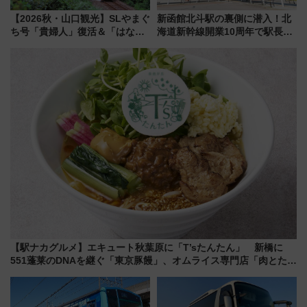
【2026秋・山口観光】SLやまぐ
新函館北斗駅の裏側に潜入！北
ち号「貴婦人」復活＆「はなあ
海道新幹線開業10周年で駅長
かり」初走行区間も！山口DCの
室・地下通路など公開イベン
注目観光列車まとめ きっぷの取
ト 参加方法や体験内容を紹介
り方は？
【駅ナカグルメ】エキュート秋葉原に「T’sたんたん」 新橋に
551蓬莱のDNAを継ぐ「東京豚饅」、オムライス専門店「肉とたま
ご」新グルメ続々登場！【2026年8月】