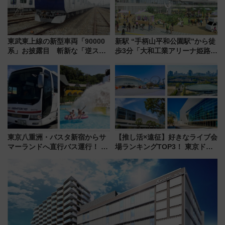
東武東上線の新型車両「90000
新駅 “手柄山平和公園駅”から徒
系」お披露目 斬新な「逆スラ
歩3分「大和工業アリーナ姫路」
ント式」の先頭形状と明るく開
10月開業！Novelbright公演 や
放的な車内空間に注目、デビュ
大相撲巡業など 豪華イベントと
ーは9月
アクセス
東京八重洲・バスタ新宿からサ
【推し活×遠征】好きなライブ会
マーランドへ直行バス運行！ お
場ランキングTOP3！ 東京ドー
トクな1Dayパスで夏のプールと
ムや大阪城ホールが選ばれる理
推し活を楽しもう！（2026年
由と交通アクセス術、ライブ会
8/1～31）
場に何を求める？