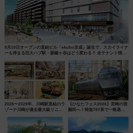
9月10日オープンの直結ビル「ekubo京成」誕生で、スカイライナ
ーも停まる巨大ハブ駅・新鎌ヶ谷はどう変わる？ 全テナント情報
も公開！
2026〜2029年、川崎駅直結のラ
【ひなたフェス2026】宮崎の宿
ゾーナ川崎が過去最大級リニュ
難民へ！特急787系で一晩過ご
ーアル！ フードコート拡大など
せる夜間滞在型イベント「スワ
「いつから何が変わるか」徹底
ローおひさま」が救世主に？
解説！