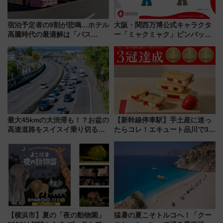
宿泊予定者の9割が悲鳴…ホテル
大阪・関西万博公式キャラクタ
高騰時代の最適解は「バス
ー「ミャクミャク」ピンバッジ
泊」!? WILLER最新調査で判明
新登場！関西の駅構内などで7月
した、推し活遠征や観光時のリ
中旬発売
アルな懐事情
最大45kmの大渋滞も！？お盆の
【新幹線停車駅】手土産に迷っ
高速道路をスイスイ乗り切る快
たらコレ！エキュート品川で3年
適ドライブ術
連続売上1位を獲得した定番手土
産スイーツとは？
【横浜市】夏の「夜の動物園」
猛暑の夏こそトルコへ！「クー