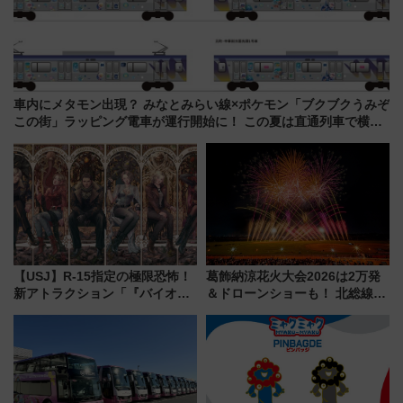
車内にメタモン出現？ みなとみらい線×ポケモン「ブクブクうみぞ
この街」ラッピング電車が運行開始に！ この夏は直通列車で横浜
へ！
【USJ】R-15指定の極限恐怖！
葛飾納涼花火大会2026は2万発
新アトラクション「『バイオハ
＆ドローンショーも！ 北総線を
ザード レクイエム』 ザ・ダイ
使った穴場アクセスや臨時列
ブ」今秋登場 ―予測不能の恐
車、観覧スポット情報と周辺観
怖に泣き叫べ―
光まとめ（7/28開催）