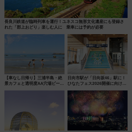
長良川鉄道が臨時列車を運行！ユネスコ無形文化遺産にも登録さ
れた「郡上おどり」楽しむ人に 乗車には予約が必要
【車なし日帰り】三浦半島・絶
日向市駅が「日向坂46」駅に！
景カフェと透明度AA穴場ビーチ
ひなたフェス2026開催に向けJR
を巡る！ おトクな電車きっぷ活
九州が記念きっぷや臨時列車で
用してストレスフリー旅へ行こ
全力応援 夜行列車「ドリーム
う！
おひさま号」も走る